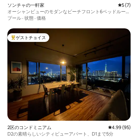
ソンチャの一軒家
レビュー
5 (7)
オーシャンビューのモダンなビーチフロント6ベッドルーム
ヴィラ（プール付き）
プール
·
状態
·
価格
ゲストチョイス
大好評のゲストチョイスです。
2区のコンドミニアム
レビュー95件
4.99 (95)
D2の素晴らしいシティビューアパート、D1まで5分