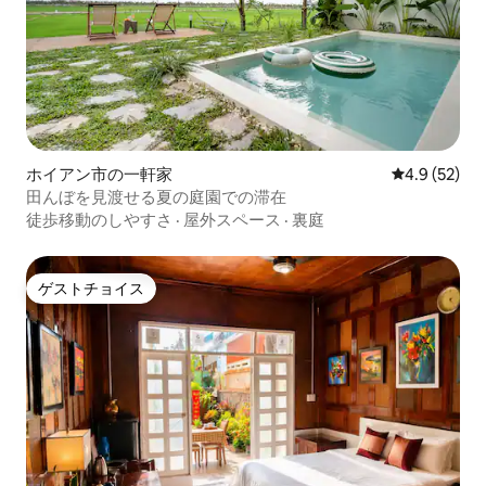
ホイアン市の一軒家
レビュー52
4.9 (52)
田んぼを見渡せる夏の庭園での滞在
徒歩移動のしやすさ
·
屋外スペース
·
裏庭
ゲストチョイス
ゲストチョイス