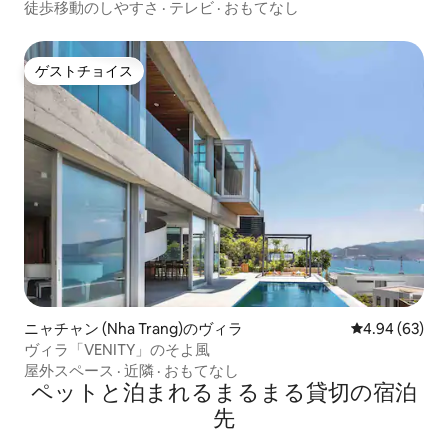
徒歩移動のしやすさ
·
テレビ
·
おもてなし
ゲストチョイス
ゲストチョイス
ニャチャン (Nha Trang)のヴィラ
レビュー63件
4.94 (63)
ヴィラ「VENITY」のそよ風
屋外スペース
·
近隣
·
おもてなし
ペットと泊まれるまるまる貸切の宿泊
先