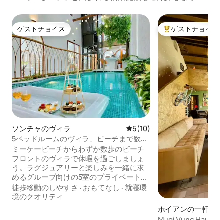
ゲストチョイス
ゲストチョイス
ゲストチョイス
大好評のゲストチ
ソンチャのヴィラ
レビュー10件、5つ星中5つ
5 (10)
5ベッドルームのヴィラ、ビーチまで数
歩、ミーケー、プール、サウナ、カラオ
ミーケービーチからわずか数歩のビーチ
ケ
フロントのヴィラで休暇を過ごしましょ
う。ラグジュアリーと楽しみを一緒に求
めるグループ向けの5室のプライベートベ
ッドルーム。 ビーチで1日過ごした後にく
徒歩移動のしやすさ
·
おもてなし
·
就寝環
つろぐためのプライベートプールとプレ
境のクオリティ
ミアムサウナ。プロのサウンドシステム
ホイアンの一軒家
を備えたカラオケルームで、忘れられな
Muoi Vung Ha