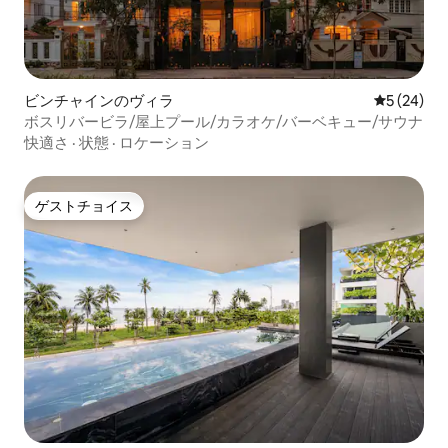
ビンチャインのヴィラ
レビュー2
5 (24)
ボスリバービラ/屋上プール/カラオケ/バーベキュー/サウナ
快適さ
·
状態
·
ロケーション
ゲストチョイス
ゲストチョイス