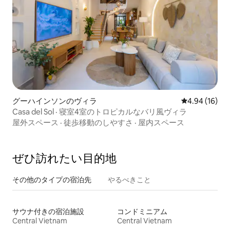
グーハインソンのヴィラ
レビュー16件
4.94 (16)
Casa del Sol · 寝室4室のトロピカルなバリ風ヴィラ
屋外スペース
·
徒歩移動のしやすさ
·
屋内スペース
ぜひ訪⁠れ⁠た⁠い目⁠的⁠地
その他のタ⁠イ⁠プ⁠の宿⁠泊⁠先
やるべきこと
サウナ付きの宿泊施設
コンドミニアム
Central Vietnam
Central Vietnam