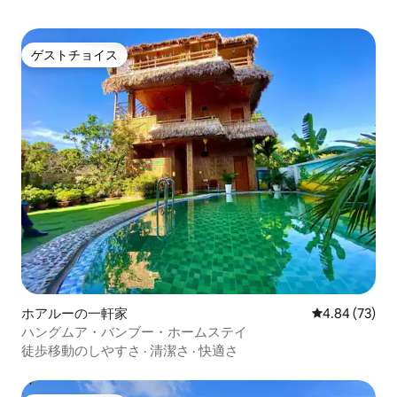
ゲストチョイス
ゲストチョイス
ホアルーの一軒家
レビュー73件
4.84 (73)
ハングムア・バンブー・ホームステイ
徒歩移動のしやすさ
·
清潔さ
·
快適さ