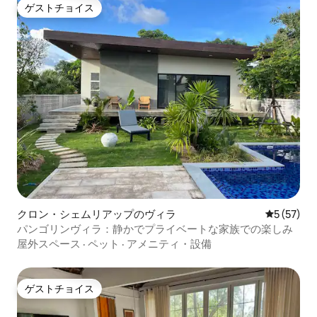
ゲストチョイス
ゲストチョイス
クロン・シェムリアップのヴィラ
レビュー5
5 (57)
パンゴリンヴィラ：静かでプライベートな家族での楽しみ
屋外スペース
·
ペット
·
アメニティ・設備
ゲストチョイス
ゲストチョイス