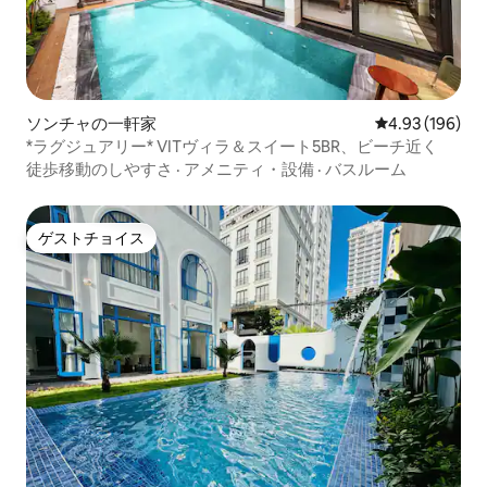
ソンチャの一軒家
レビュー196件
4.93 (196)
*ラグジュアリー* VITヴィラ＆スイート5BR、ビーチ近く
徒歩移動のしやすさ
·
アメニティ・設備
·
バスルーム
ゲストチョイス
ゲストチョイス