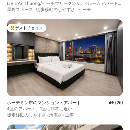
LIVIE An Thuong/ビーチブリーズ2ベッドルームアパートメ
ント
屋外スペース
·
徒歩移動のしやすさ
·
ビーチ
ゲストチョイス
大好評のゲストチョイスです。
ホーチミン市のマンション・アパート
レビュー2
5 (26)
4区のアパート、1区に非常に近い
徒歩移動のしやすさ
·
清潔さ
·
近隣