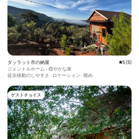
ダッラット市の納屋
レビュー
5 (5)
ジェントルホーム - 穏やかな家
徒歩移動のしやすさ
·
ロケーション
·
眺め
ゲストチョイス
ゲストチョイス