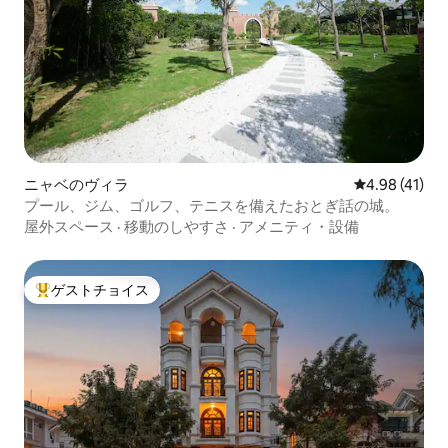
ニャベのヴィラ
レビュー41件
4.98 (41)
プール、ジム、ゴルフ、テニスを備えたおとぎ話の城。
屋外スペース
·
移動のしやすさ
·
アメニティ・設備
ゲストチョイス
大好評のゲストチョイスです。