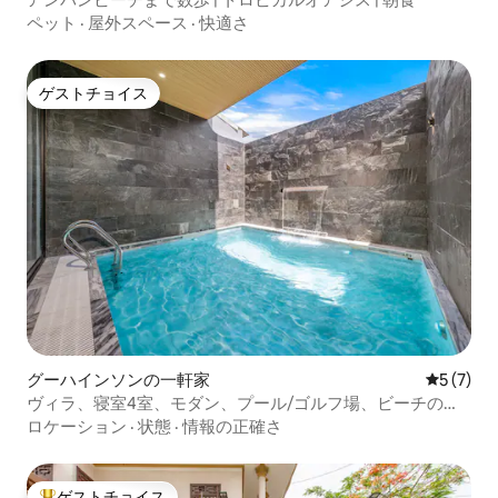
ペット
·
屋外スペース
·
快適さ
ゲストチョイス
ゲストチョイス
グーハインソンの一軒家
レビュー
5 (7)
ヴィラ、寝室4室、モダン、プール/ゴルフ場、ビーチの近
く/無料空港送迎
ロケーション
·
状態
·
情報の正確さ
ゲストチョイス