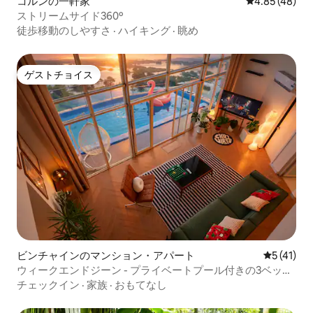
コルンの一軒家
レビュー48件
4.85 (48)
ストリームサイド360º
徒歩移動のしやすさ
·
ハイキング
·
眺め
ゲストチョイス
ゲストチョイス
ビンチャインのマンション・アパート
レビュー4
5 (41)
ウィークエンドジーン - プライベートプール付きの3ベッド
ルームのデュプレックス
チェックイン
·
家族
·
おもてなし