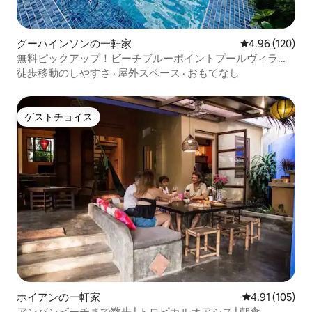
グーハインソンの一軒家
レビュー120件
4.96 (120)
無料ピックアップ！ビーチブルーポイントプールヴィラま
で5分
徒歩移動のしやすさ
·
屋外スペース
·
おもてなし
ゲストチョイス
ゲストチョイス
ホイアンの一軒家
レビュー105件
4.91 (105)
アンバンビーチまで数歩 | トロピカルオアシス | 朝食