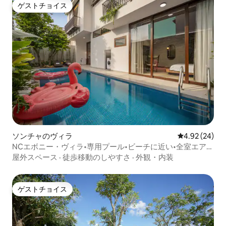
ゲストチョイス
ゲストチョイス
ソンチャのヴィラ
レビュー24件
4.92 (24)
NCエボニー・ヴィラ•専用プール•ビーチに近い•全室エアコ
ン完備
屋外スペース
·
徒歩移動のしやすさ
·
外観・内装
ゲストチョイス
ゲストチョイス