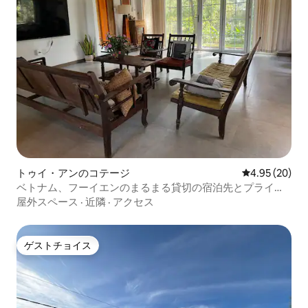
トゥイ・アンのコテージ
レビュー20件
4.95 (20)
ベトナム、フーイエンのまるまる貸切の宿泊先とプライベ
ートビーチ
屋外スペース
·
近隣
·
アクセス
ゲストチョイス
ゲストチョイス