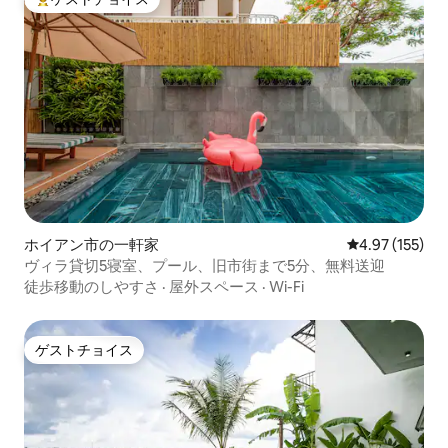
大好評のゲストチョイスです。
ホイアン市の一軒家
レビュー155件
4.97 (155)
ヴィラ貸切5寝室、プール、旧市街まで5分、無料送迎
徒歩移動のしやすさ
·
屋外スペース
·
Wi-Fi
ゲストチョイス
ゲストチョイス