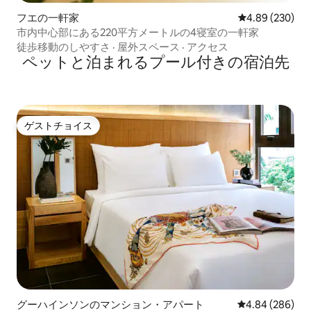
フエの一軒家
レビュー230件
4.89 (230)
市内中心部にある220平方メートルの4寝室の一軒家
徒歩移動のしやすさ
·
屋外スペース
·
アクセス
ペットと泊まれるプール付きの宿泊先
ゲストチョイス
ゲストチョイス
グーハインソンのマンション・アパート
レビュー286件
4.84 (286)