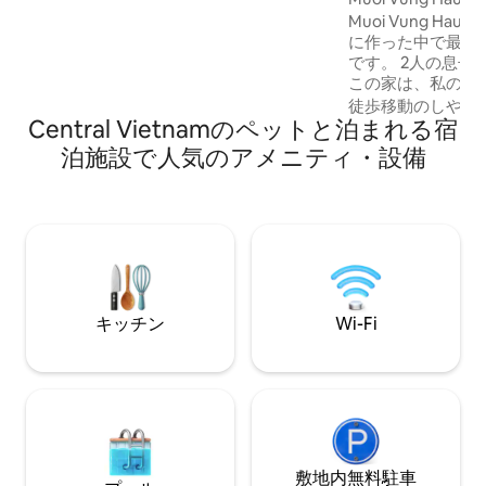
い夜を。深夜の楽しみのためのビリヤー
選
Muoi Vung H
ドルーム。5室すべての寝室には専用バス
に作った中で最も
ルームがあり、全室エアコン完備で美し
です。 2人の息子にちなんで名付けられた
い家具が揃っています。 ゲート付きのリ
この家は、私の人
ゾートエリアにあり、安全で安心でき、
す。 ファッションフォトグラファーとし
徒歩移動のしやす
便利です。家族の集まり、友人グルー
Central Vietnamのペットと泊まれる宿
て、私は長年、写
プ、チームのリトリートに最適です。今
を伝えてきました
すぐ予約しましょう！
泊施設で人気のアメニティ・設備
物語を伝える別の方法です
すべてのものには
ります。旅行中に
人が作ったもの、
ストが作ったものです。 ホリ
というだけでなく
アンを体験してい
す。 我が家へよ
キッチン
Wi-Fi
敷地内無料駐⁠車