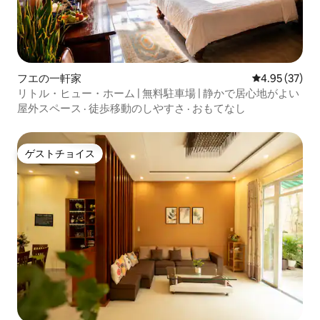
フエの一軒家
レビュー37件
4.95 (37)
リトル・ヒュー・ホーム | 無料駐車場 | 静かで居心地がよい
屋外スペース
·
徒歩移動のしやすさ
·
おもてなし
ゲストチョイス
ゲストチョイス