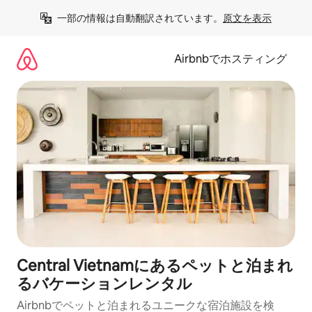
コ
一部の情報は自動翻訳されています。
原文を表示
ン
テ
ン
Airbnbでホスティング
ツ
に
ス
キ
ッ
プ
Central Vietnamにあるペットと泊まれ
るバケーションレンタル
Airbnbでペットと泊まれるユニークな宿泊施設を検