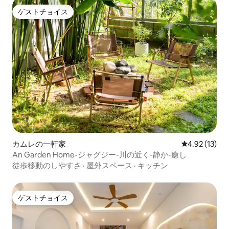
ゲストチョイス
ゲストチョイス
カムレの一軒家
レビュー13件
4.92 (13)
An Garden Home-ジャグジー-川の近く-静か-癒し
徒歩移動のしやすさ
·
屋外スペース
·
キッチン
ゲストチョイス
ゲストチョイス