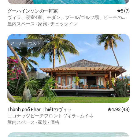
グーハインソンの一軒家
レビュー
5 (7)
ヴィラ、寝室4室、モダン、プール/ゴルフ場、ビーチの近
く/無料空港送迎
屋内スペース
·
家族
·
チェックイン
スーパーホスト
スーパーホスト
Thành phố Phan Thiếtのヴィラ
レビュー48件
4.92 (48)
ココナッツビーチフロントヴィラ - ムイネ
屋内スペース
·
家族
·
価格