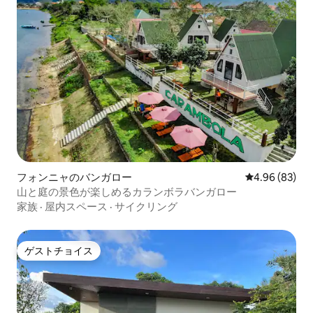
フォンニャのバンガロー
レビュー83件
4.96 (83)
山と庭の景色が楽しめるカランボラバンガロー
家族
·
屋内スペース
·
サイクリング
ゲストチョイス
ゲストチョイス