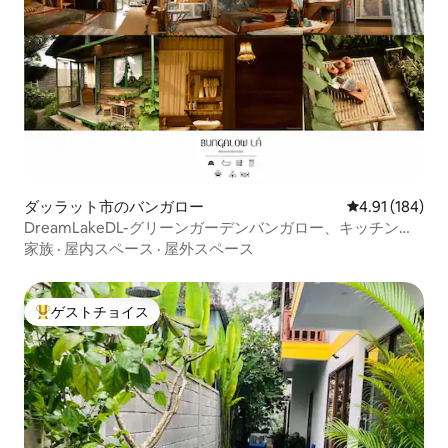
ダッラット市のバンガロー
レビュー184件
4.91 (184)
DreamLakeDL-グリーンガーデンバンガロー、キッチン、
ホットタブ付き
家族
·
屋内スペース
·
屋外スペース
ゲストチョイス
大好評のゲストチョイスです。