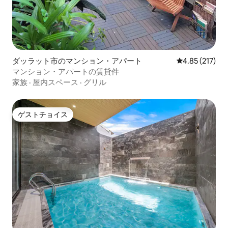
ダッラット市のマンション・アパート
レビュー217件
4.85 (217)
マンション・アパートの賃貸件
家族
·
屋内スペース
·
グリル
ゲストチョイス
ゲストチョイス