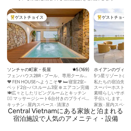
ゲストチョイス
ゲストチョイス
大好評のゲストチョイスです。
大好評のゲストチ
ソンチャの町家・長屋
レビュー169件、5つ星中5
5 (169)
ホイアンのヴィラ
フェンハウス2BR - プール、専用クール、
5つ星リゾートの
バーベキュー - ビーチ近く
料送迎
❤️ FEN HOUSEへようこそ❤️ 🛏️ 寝室2室–
私たちの宿泊先に泊ま
ベッド2台–バスルーム3室 ❄️ エアコン完備
スーパーホスト＆ゲ
🍽️広々としたリビングルームとキッチン
素晴らしいサポー
🏊‍♂️ マッサージシート6台付きのプライベ
手伝いします。 •
ートクールプール 💧健康を確保するため
つ信頼できる企業で
キッチン
·
屋内スペース
·
清潔さ
家族
·
屋内スペー
の清潔な水システム 🔥 無料のバーベキュ
Central Vietnamにある家族と泊まれる
別オファー。 🏡ホスピタリティ業界で10
ー用炭2 kg 🍓無料のウェルカムフルーツ
年以上の経験を持
宿泊施設で人気のアメニティ・設備
とドリンク ✈️ 4泊以上のご宿泊で空港送
快適で思い出に残
迎無料（午後10時まで） ❤️モダンで居心
す。 ★ 朝食の予約、日帰り旅行の手配、