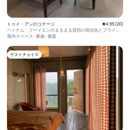
トゥイ・アンのコテージ
レビュー20件
4.95 (20)
ベトナム、フーイエンのまるまる貸切の宿泊先とプライベ
ートビーチ
屋内スペース
·
家族
·
裏庭
ゲストチョイス
ゲストチョイス