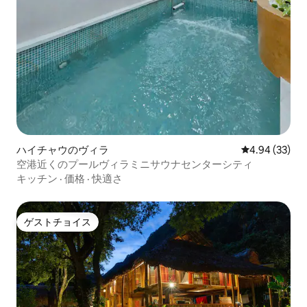
ハイチャウのヴィラ
レビュー33件
4.94 (33)
空港近くのプールヴィラミニサウナセンターシティ
キッチン
·
価格
·
快適さ
ゲストチョイス
ゲストチョイス