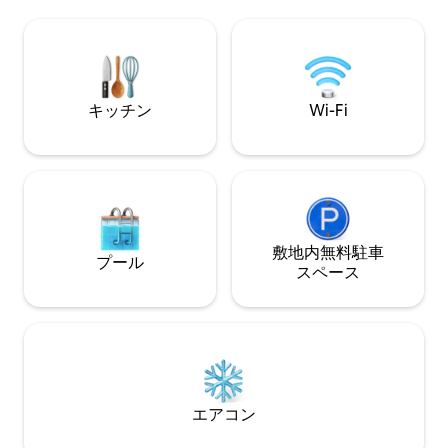
地の良いスタイルは、リラックスした休
地元のヒントのご
暇を探している友人グループ、同僚、ま
でお手伝いさせて
たは家族に最適です 🏖️ マンタイビーチま
は単なるゲストで
で徒歩5分
でもあります。
キッチン
Wi-Fi
敷地内無料駐⁠車
プール
ス⁠ペ⁠ー⁠ス
エアコン