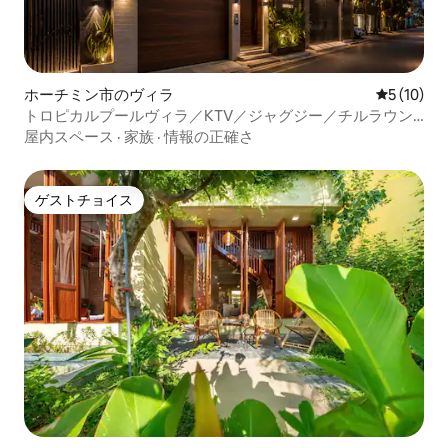
ホーチミン市のヴィラ
レビュー1
5 (10)
トロピカルプールヴィラ／KTV／ジャグジー／チルラウン
ジ／ビダ
屋内スペース
·
家族
·
情報の正確さ
ゲストチョイス
ゲストチョイス