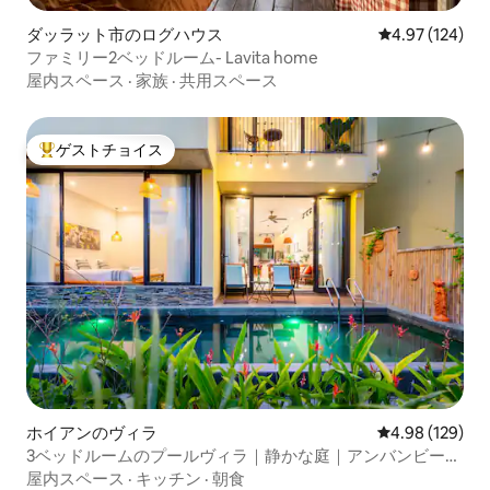
ダッラット市のログハウス
レビュー124件
4.97 (124)
ファミリー2ベッドルーム- Lavita home
屋内スペース
·
家族
·
共用スペース
ゲストチョイス
大好評のゲストチョイスです。
ホイアンのヴィラ
レビュー129件
4.98 (129)
3ベッドルームのプールヴィラ｜静かな庭｜アンバンビーチ
まで5分
屋内スペース
·
キッチン
·
朝食