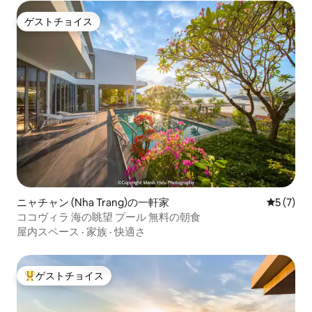
ゲストチョイス
ゲストチョイス
ニャチャン (Nha Trang)の一軒家
レビュー
5 (7)
ココヴィラ 海の眺望 プール 無料の朝食
屋内スペース
·
家族
·
快適さ
ゲストチョイス
大好評のゲストチョイスです。