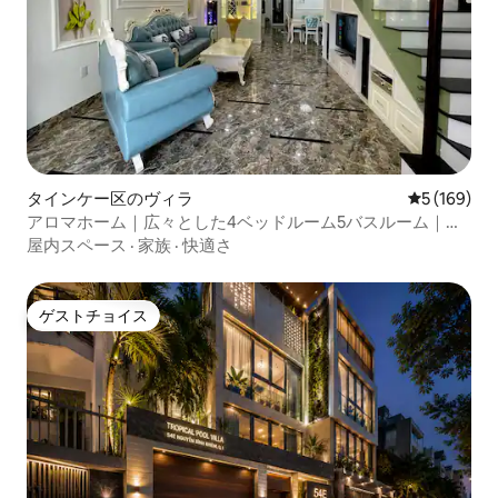
タインケー区のヴィラ
レビュー16
5 (169)
アロマホーム｜広々とした4ベッドルーム5バスルーム｜プ
ール｜ダウンタウン
屋内スペース
·
家族
·
快適さ
ゲストチョイス
ゲストチョイス