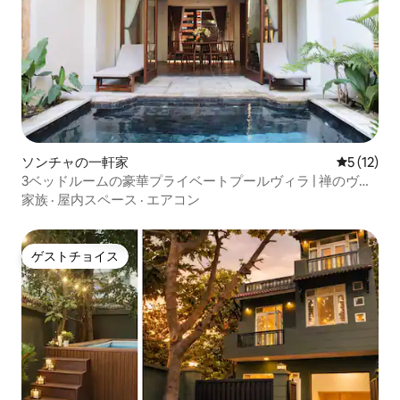
ソンチャの一軒家
レビュー1
5 (12)
3ベッドルームの豪華プライベートプールヴィラ | 禅のヴィ
ラ
家族
·
屋内スペース
·
エアコン
ゲストチョイス
ゲストチョイス