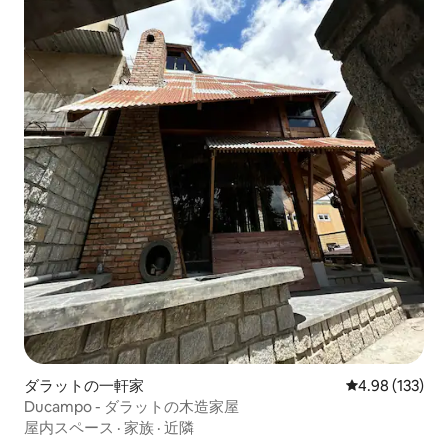
ダラットの一軒家
レビュー133件
4.98 (133)
Ducampo - ダラットの木造家屋
屋内スペース
·
家族
·
近隣