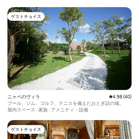
ゲストチョイス
ゲストチョイス
ニャベのヴィラ
レビュー40件
4.98 (40)
プール、ジム、ゴルフ、テニスを備えたおとぎ話の城。
屋内スペース
·
家族
·
アメニティ・設備
ゲストチョイス
ゲストチョイス