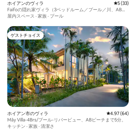
ホイアンのヴィラ
レビュー3
5 (33)
Faifoの隠れ家ヴィラ（3ベッドルーム／プール／川、ABビ
ーチまで5分）
屋内スペース
·
家族
·
プール
ゲストチョイス
ゲストチョイス
ホイアン市のヴィラ
レビュー64件
4.97 (64)
Mây Villa-4Brs/プール-リバービュー、ABビーチまで5分。
キッチン
·
家族
·
清潔さ