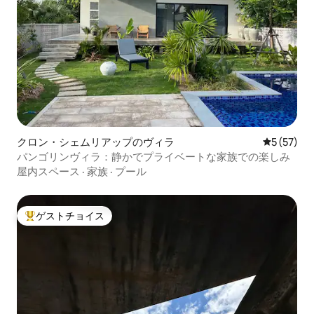
クロン・シェムリアップのヴィラ
レビュー5
5 (57)
パンゴリンヴィラ：静かでプライベートな家族での楽しみ
屋内スペース
·
家族
·
プール
ゲストチョイス
大好評のゲストチョイスです。