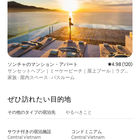
ソンチャのマンション・アパート
レビュー120件
4.98 (120)
サンセットヘブン｜ミーケービーチ｜屋上プール｜ラグジ
ュアリー
家族
·
屋内スペース
·
バスルーム
ぜひ訪⁠れ⁠た⁠い目⁠的⁠地
その他のタ⁠イ⁠プ⁠の宿⁠泊⁠先
やるべきこと
サウナ付きの宿泊施設
コンドミニアム
Central Vietnam
Central Vietnam