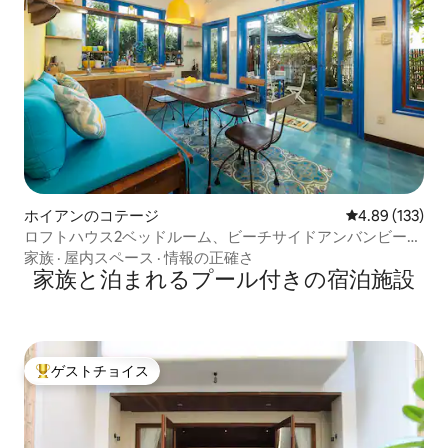
ホイアンのコテージ
レビュー133件
4.89 (133)
ロフトハウス2ベッドルーム、ビーチサイドアンバンビーチ
- ホイアン
家族
·
屋内スペース
·
情報の正確さ
家族と泊まれるプール付きの宿泊施設
ゲストチョイス
大好評のゲストチョイスです。