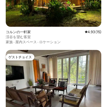
コルンの一軒家
レビュー15件
4.93 (15)
渓谷を望む客室
家族
·
屋内スペース
·
ロケーション
ゲストチョイス
ゲストチョイス