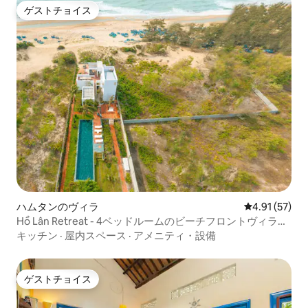
ゲストチョイス
ゲストチョイス
ハムタンのヴィラ
レビュー57件
4.91 (57)
Hồ Lân Retreat - 4ベッドルームのビーチフロントヴィラ、
専用プール
キッチン
·
屋内スペース
·
アメニティ・設備
ゲストチョイス
ゲストチョイス