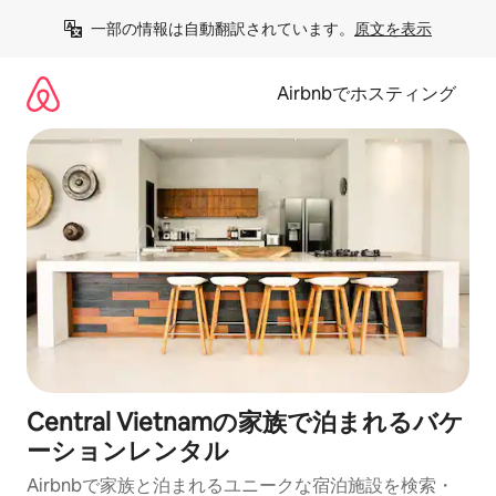
コ
一部の情報は自動翻訳されています。
原文を表示
ン
テ
ン
Airbnbでホスティング
ツ
に
ス
キ
ッ
プ
Central Vietnamの家族で泊まれるバケ
ーションレンタル
Airbnbで家族と泊まれるユニークな宿泊施設を検索・