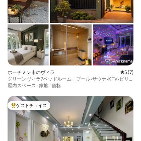
ホーチミン市のヴィラ
レビュー
5 (7)
グリーンヴィラ7ベッドルーム｜プール•サウナ•KTV•ビリヤ
ード
屋内スペース
·
家族
·
価格
ゲストチョイス
大好評のゲストチョイスです。