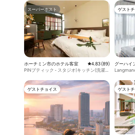
スーパーホスト
ゲストチ
スーパーホスト
ゲストチ
ホーチミン市のホテル客室
レビュー89件、5つ星中
4.83 (89)
グーハイ
PINブティック - スタジオ|キッチン|洗濯
Langma
機|乾燥機
ーム - 
ゲストチョイス
ゲストチ
ゲストチョイス
ゲストチ