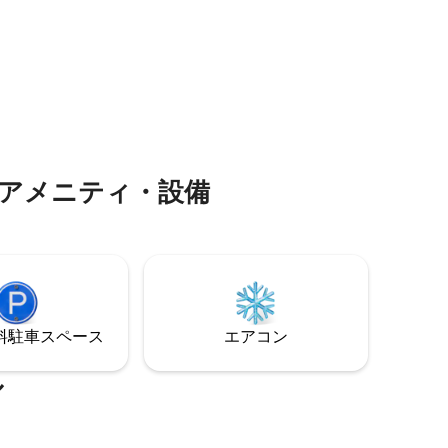
用いただ
ーチでエクササイズしたり、泳いだり、
ホテルの
ビーチでバーベキューパーティーを開い
私のアパ
たり、広場や隣の夜市を散歩したりする
追加のベッ
ことができます。 -交通機関の半径5 km圏
ブルにペア
内のアトラクション。
気のアメニティ・設備
⁠車ス⁠ペ⁠ー⁠ス
エアコン
ル