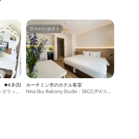
スーパーホスト
スーパーホスト
レビュー5件、5つ星中4.8つ星の平均評価
4.8 (5)
ホーチミン市のホテル客室
-ダラット
Nina Sky-Balcony Studio：SECC/FV/スカ
イガーデンまで5分