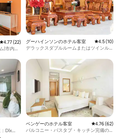
グーハインソンのホテル客室
レビュー10件、5つ
4.5 (10)
レビュー22件、5つ星中4.77つ星の平均評価
4.77 (22)
デラックスダブルルームまたはツインル
ム|市内中
ーム、無料朝食
ベンゲーのホテル客室
レビュー62件、5つ星
4.76 (62)
バルコニー・バスタブ・キッチン完備の
Dlx
ル
かわいいアパートkiyo 12