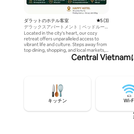
イロン、
テレビ40
ト。ノー
ス 敷地
ダラットのホテル客室
レビュー3件、5
5 (3)
✻24時
デラックスアパートメント｜ベッドルー
とレンタ
ム2部屋 - 01
Located in the city's heart, our cozy
ビュー✻
retreat offers unparalleled access to
vibrant life and culture. Steps away from
top dining, shopping, and local markets,
Central V
enjoy convenience and culinary delights
right at your doorstep. Perfect for urban
explorers seeking comfort and
convenience.
キッチン
Wi-F