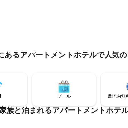
ヘアドライヤーなど ✻ スマート
メートルにわたるビーチをご利
インチ。高速Wi-Fiインターネッ
けます。 各フロアに配置された
トパソコンが使える仕事スペー
共用キッチンで調理できます。 
内に✻専用無料駐車場 年中無休
ートにはシングルベッド2台と
つ星中5つ星の平均評価
間対応のフロントデスク。バイク
ド1台があります。 ベッドをダ
カー、空港送迎 パノラマシティ
リングしても構いません！
 の専用バルコニー
ietnamにあるアパートメントホテルで人
i
プール
敷地内無料駐
家族と泊まれるアパートメントホテ