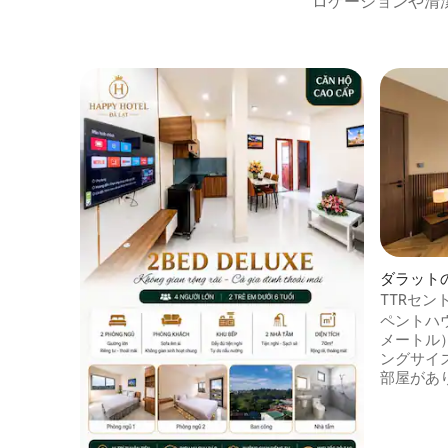
ロケーションや清
ダラット
TTRセン
ルームペ
ペントハウ
メートル
ングサイ
部屋があ
す。近く
がたくさ
す。設備