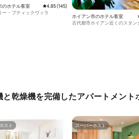
市のホテル客室
レビュー145件、5つ星中4.85つ星の平均評価
4.85 (145)
リー・ブティックヴィラ
ホイアン市のホテル客室
古代都市ホイアン近くのスタン
ーム
つ星中5つ星の平均評価
機と乾燥機を完備したアパートメント
ホスト
スーパーホスト
ホスト
スーパーホスト