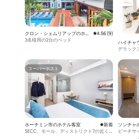
クロン・シェムリアップのホテ
レビュー9件、5つ星中
4.56 (9)
ル客室
3名様用の2台のベッド
ハイチャ
デラック
で2分
スーパーホスト
スーパーホスト
ホーチミン市のホテル客室
新しい宿泊先
新着
ソンチャ
SECC、モール、ディストリクト7の近く
ビーチサ
の静かなワンルーム。
ジム、プ