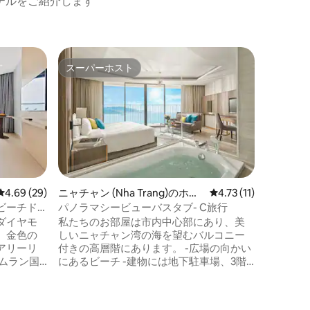
テルをご紹介します
ミー・ア
スーパーホスト
スーパーホスト
寝室2室
My Kh
ムーンホ
の生活価
を癒し、
晴らしい
いほどの
想され、
は、アク
くつろげ
レビュー29件、5つ星中4.69つ星の平均評価
4.69 (29)
ニャチャン (Nha Trang)のホテ
レビュー11件、5つ星
4.73 (11)
計されて
ル客室
ビーチド
パノラマシービューバスタブ- C旅行
ネルギー
ダイヤモ
私たちのお部屋は市内中心部にあり、美
らしてい
、金色の
しいニャチャン湾の海を望むバルコニー
と確信し
アリーリ
付きの高層階にあります。 -広場の向かい
ムラン国
にあるビーチ -建物には地下駐車場、3階
ットの有名
にレストラン、6階にはプールとジム、屋
常に便利
上にはインフィニティプールとバーがあ
ります。 -ビーチまで70 m、歩いたり、ビ