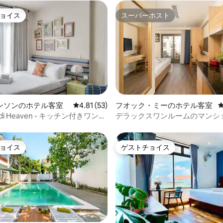
ョイス
スーパーホスト
ョイス
スーパーホスト
4.83つ星の平均評価
ンソンのホテル客室
レビュー53件、5つ星中4.81つ星の平均評価
4.81 (53)
フオック・ミーのホテル客室
ndi Heaven - キッチン付きワンル
デラックスワンルームのマンシ
ビーチの近く
パート
ョイス
ゲストチョイス
ョイス
ゲストチョイス