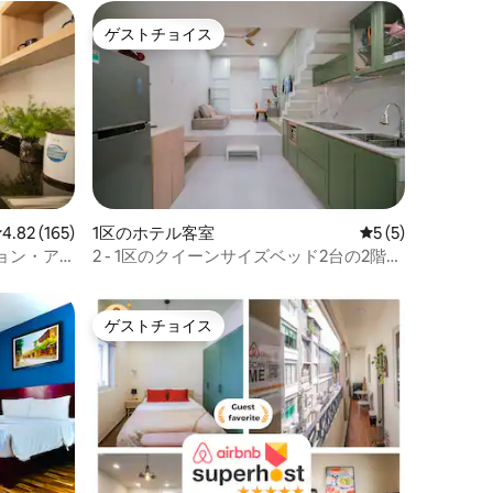
ゲストチョイス
ゲストチョイス
レビュー165件、5つ星中4.82つ星の平均評価
4.82 (165)
1区のホテル客室
レビュー5件、5
5 (5)
ョン・ア
2 - 1区のクイーンサイズベッド2台の2階建
ての隠れ家
ゲストチョイス
ゲストチョイス