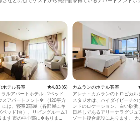
潔さなどの点でゲストから高評価を得ているアパートメントホ
のホテル客室
レビュー6件、5つ星中4.83つ星の平均評価
4.83 (6)
カムランのホテル客室
トラルアパートホテル - 2ベッド
アレナ・カムランのトロピカル
ントハウス
リーム
スアパートメント✻ （120平方
スタジオは、バイダイビーチの
）には、寝室2部屋（各部屋にキ
ンドのロケーション、白い砂浜
ズベッド1台）、リビングルーム1
日差しであるアリーナラグジュ
ります 市の中心部に✻ありま
ゾート複合施設にあります。 カ
に有名なランドマーク、飲食店
際空港からわずか3 km、ダラ
んあります ✻ エアコンがありま
なアトラクションへの交通が非
の整ったキッチン、洗濯機、ア
です。 美しい屋外プール、ジム、数キロ