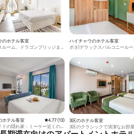
4.56つ星の平均評価
ウのホテル客室
ハイチャウのホテル客室
スルーム、ドラゴンブリッジま
ポタ|デラックスバルコニールー
心部|専用バスルーム
のホテル客室
レビュー13件、5つ星中4.77つ星の平均評価
4.77 (13)
3区のホテル客室
イドの隠れ家：ミーケー近くの
3区のクラシックで清潔なお部屋：
長期滞在向けのアパートメントホテ
ール、カフェ
Twin-1