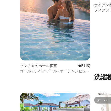
ホイアン
フィグツ
ソンチャのホテル客室
レビュー16件、5
5 (16)
ゴールデンベイプール - オーシャンビュー
洗濯
HF - ドラゴンセンターDN
スーパー
スーパー