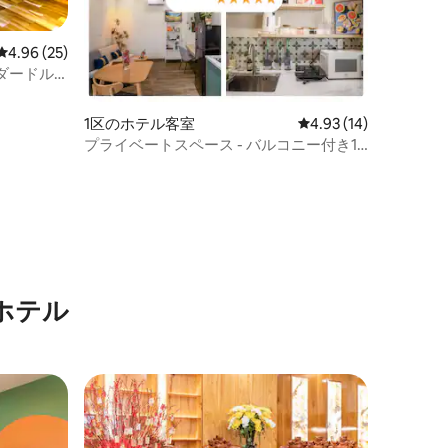
レビュー25件、5つ星中4.96つ星の平均評価
4.96 (25)
ダードル
1区のホテル客室
レビュー14件、5つ星
4.93 (14)
プライベートスペース - バルコニー付き1
ベッドルームアパートメント
ホテル