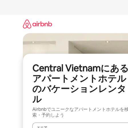
コ
ン
テ
ン
ツ
に
ス
キ
ッ
プ
Central Vietnamにあ
アパートメントホテル
のバケーションレンタ
ル
Airbnbでユニークなアパートメントホテルを
索・予約しよう
エリア