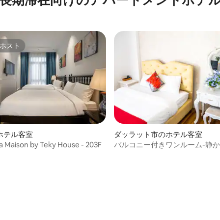
ホスト
ホスト
ホテル客室
ダッラット市のホテル客室
a Maison by Teky House - 203F
バルコニー付きワンルーム-静か
市場まで600m