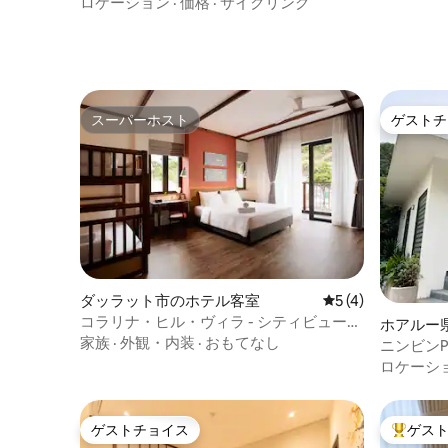
ロケーション
·
価格
·
サイクリング
スーパーホスト
ゲストチ
スーパーホスト
ゲストチ
ダッラット市のホテル客室
レビュー4件、5
5 (4)
コラリナ・ヒル・ヴィラ - シティビュー・
ホアルー
ファミリースイート
家族
·
外観・内装
·
おもてなし
ニンビンP
ックス
ロケーシ
ゲストチョイス
ゲス
ゲストチョイス
大好評の