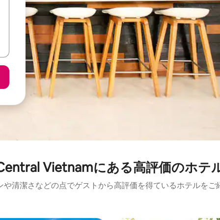
Central Vietnamにある高⁠評⁠価⁠のホ⁠テ⁠
ンや清潔さなどの点でゲストから高評価を得ているホテルをご