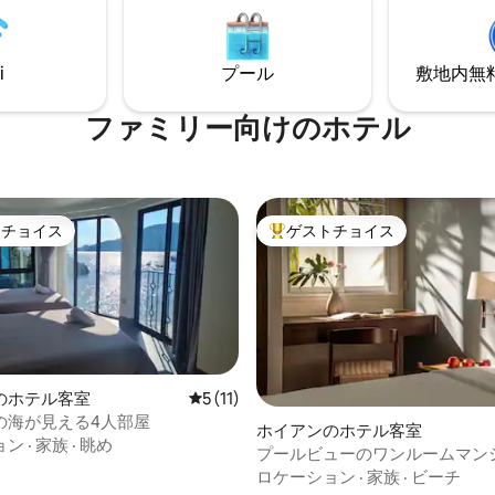
なるゲストではなく、私たちの
迎のお手伝いをいたします。
あります。
i
プール
敷地内無料駐
ファミリー向⁠け⁠のホ⁠テ⁠ル
トチョイス
ゲストチョイス
ゲストチョイスです。
大好評のゲストチョイスです。
のホテル客室
レビュー11件、5つ星中5つ星の平均評価
5 (11)
の海が見える4人部屋
4.96つ星の平均評価
ホイアンのホテル客室
ョン
·
家族
·
眺め
プールビューのワンルームマン
アパート
ロケーション
·
家族
·
ビーチ