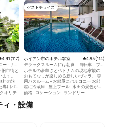
ホイアン
ゲストチョイス
ゲスト
ゲストチョイス
ゲスト
デラックス
イアン・
デラック
階、2階
ルの快適
ます。現
ワーと無
価格
·
ロ
す。 部屋の真ん中にキングサイズのダブ
ルベッド（
クエスト
レビュー117件、5つ星中4.91つ星の平均評価
4.91 (117)
ホイアン市のホテル客室
レビュー114件、5つ星
4.95 (114)
ベッドを
 - ナム
デラックスルームには朝食、自転車、プ
型ケーブ
ールが含まれます
イアン旧市街と
ホテルの豪華さとベトナムの現地家族の
ン、金庫
います。
おもてなしが楽しめる新しいヴィラ。 専
さらに便
無料の洗
用バスルーム - お部屋にバルコニー お部
た専用バ
屋に冷蔵庫 - 屋上プール -水田の景色が楽
屋外プー
しめる平穏な環境 無料の自転車 -特別な地
クオリテ
価格
·
ロケーション
·
ランドリー
朝、朝食
元料理の朝食、紅茶またはコーヒー、フ
テ⁠ィ⁠・設⁠備
室にバル
ルーツ -古い町とビーチの両方から10分 -
禁煙で
毎日無料のコーヒー/紅茶/水 -レンタル可
自転車と
能 - 各種ツアー - ヴィンマートまで100メ
います。フ
ートル レストランやカフェまで100メート
や空港送
ル 現地の住宅地