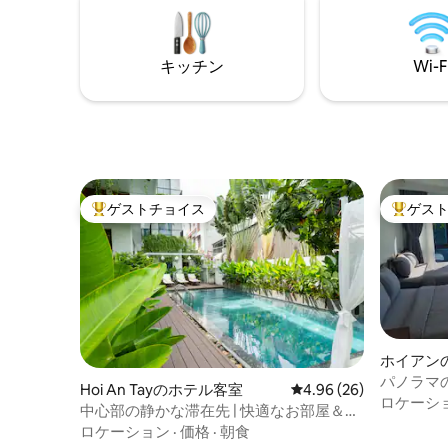
けで静かな雰囲気 ✔ 敷地内のダイニン
客様は単
グ、プール、レンタサイクル ボートツア
友人でも
ーやハイキングへのアクセスが✔便利
キッチン
Wi-F
ゲストチョイス
ゲス
大好評のゲストチョイスです。
大好評の
ホイアン
パノラマ
Hoi An Tayのホテル客室
レビュー26件、5つ星中
4.96 (26)
ロケーシ
中心部の静かな滞在先 | 快適なお部屋＆素
晴らしいプール
ロケーション
·
価格
·
朝食