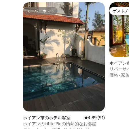
スーパーホスト
ゲストチ
スーパーホスト
ゲストチ
ホイアン
リバーサ
ュー/4名
価格
·
家
ホイアン市のホテル客室
レビュー91件、5つ星中
4.89 (91)
ホイアンのLittle Pieの情熱的なお部屋