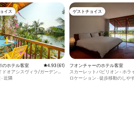
ョイス
ゲストチョイス
ョイス
ゲストチョイス
市のホテル客室
レビュー61件、5つ星中4.93つ星の平均評価
4.93 (61)
フオンチャーのホテル客室
イドオアシスヴィラ/ガーデンビ
スカーレットパビリオン - ホラ
様/朝食
ル
族
·
近隣
ロケーション
·
徒歩移動のしや
4.89つ星の平均評価