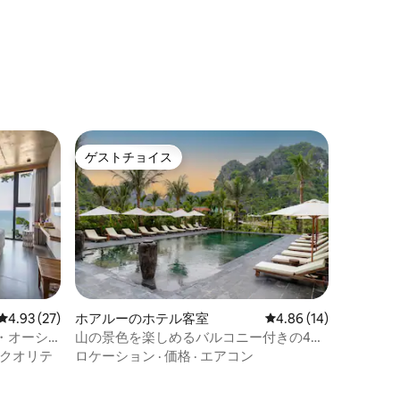
ゲストチョイス
ゲストチョイス
レビュー27件、5つ星中4.93つ星の平均評価
4.93 (27)
ホアルーのホテル客室
レビュー14件、5つ星
4.86 (14)
・オーシ
山の景色を楽しめるバルコニー付きの4つ
星タムコックリゾート
クオリテ
ロケーション
·
価格
·
エアコン