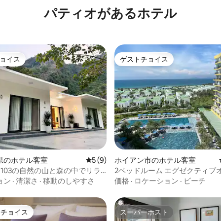
パティオがあるホ⁠テ⁠ル
ョイス
ゲストチョイス
ョイス
ゲストチョイス
つ星中5つ星の平均評価
県のホテル客室
レビュー9件、5つ星中5つ星の平均評価
5 (9)
ホイアン市のホテル客室
103の自然の山と森の中でリラ
2ベッドルーム エグゼクティブ
ビュー/無料送迎（114）
ョン
·
清潔さ
·
移動のしやすさ
価格
·
ロケーション
·
ビーチ
トチョイス
スーパーホスト
ゲストチョイスです。
スーパーホスト