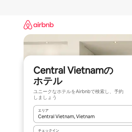
コ
ン
テ
ン
ツ
に
ス
キ
ッ
プ
Central Vietnamの
ホ⁠テ⁠ル
ユニークなホ⁠テ⁠ル⁠をAirbnb⁠で検⁠索⁠し⁠、予⁠約
し⁠ま⁠し⁠ょ⁠う
エリア
検索結果が表示されたら、上下の矢印キーを使っ
チェックイン