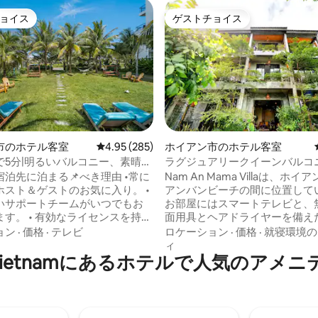
ョイス
ゲストチョイス
ョイス
ゲストチョイス
中4.75つ星の平均評価
市のホテル客室
レビュー285件、5つ星中4.95つ星の平均評価
4.95 (285)
ホイアン市のホテル客室
で5分|明るいバルコニー、素晴ら
ラグジュアリークイーンバルコニー
ル＆バー
アンママヴィラ
泊先に泊まる📌べき理由 •常に
Nam An Mama Villaは、ホ
ホスト＆ゲストのお気に入り。 •
アンバンビーチの間に位置して
いサポートチームがいつでもお
お部屋にはスマートテレビと、
す。 • 有効なライセンスを持つ
面用具とヘアドライヤーを備え
企業です。 • お客様への特別オ
スルームが完備されています。
ョン
·
価格
·
テレビ
ロケーション
·
価格
·
就寝環境の
ルがあります。 宿泊施設では毎
ィ
 Vietnamにあるホ⁠テ⁠ル⁠で人⁠気⁠のア⁠メ⁠ニ⁠
積んでおり、快適で思い出に残
をお出しします。 広々とした全
お届けできるよう努めていま
コニーが備えられており、全室
す。 この宿泊施設では、無料の
のヒントのご案内は、いつでも
無料Wi-Fiアクセスも提供して
手伝いさせていただきます。お
ロントデスクでは、荷物預かり