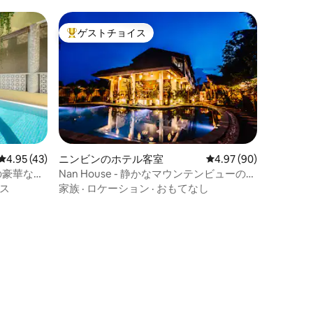
ゲストチョイス
大好評のゲストチョイスです。
レビュー43件、5つ星中4.95つ星の平均評価
4.95 (43)
ニンビンのホテル客室
レビュー90件、5つ星
4.97 (90)
の豪華なダ
Nan House - 静かなマウンテンビューのフ
ァミリールーム！！！
ス
家族
·
ロケーション
·
おもてなし