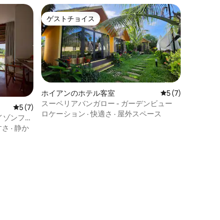
ゲストチョイス
ゲストチョイス
ホイアンのホテル客室
レビュー7件、5
5 (7)
スーペリアバンガロー - ガーデンビュー
レビュー7件、5つ星中5つ星の平均評価
5 (7)
ロケーション
·
快適さ
·
屋外スペース
イゾンフィ
すさ
·
静か