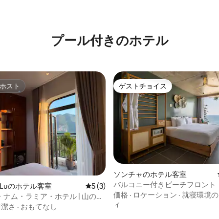
4.92つ星の平均評価
プール付きのホ⁠テ⁠ル
ホスト
ゲストチョイス
ホスト
ゲストチョイス
ソンチャのホテル客室
つ星中5つ星の平均評価
バルコニー付きビーチフロント
a Luのホテル客室
レビュー3件、5つ星中5つ星の平均評価
5 (3)
ャンビュールーム
価格
·
ロケーション
·
就寝環境の
ナム・ラミア・ホテル | 山の眺
ィ
清潔さ
·
おもてなし