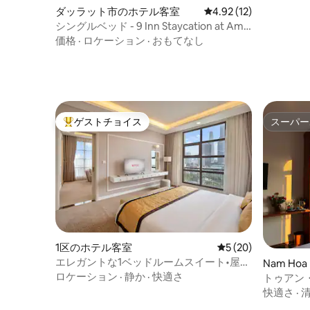
ダッラット市のホテル客室
レビュー12件、5つ星中
4.92 (12)
シングルベッド - 9 Inn Staycation at Am
Am Dalat
価格
·
ロケーション
·
おもてなし
ゲストチョイス
スーパー
大好評のゲストチョイスです。
スーパー
1区のホテル客室
レビュー20件、5
5 (20)
エレガントな1ベッドルームスイート•屋上
Nam Ho
プール•無料の朝食
ロケーション
·
静か
·
快適さ
トゥアン・
め
快適さ
·