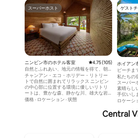
スーパーホスト
ゲストチ
スーパーホスト
ゲストチ
ニンビン市のホテル客室
レビュー105件、5つ星
4.75 (105)
ホイアン
自然とふれあい、地元の情報を得て、朝
ビーチま
食ビュッフェを楽しもう
チャンアン・エコ・ホリデー・リトリー
しいプー
私たちの宿
トで自然に囲まれてリラックス ニンビン
スーパー
の中心部に位置する環境に優しいリトリ
素晴らし
ートは、豊かな森、静かな川、雄大な岩
手伝いしま
盤地帯の山々に囲まれています。 リラク
価格
·
ロケーション
·
状態
信頼できる
ロケーシ
ゼーションとアドベンチャーのために設
ファー。 🏡ホスピタリティ業界で5年以上
計されており、自然にインスパイアされ
Central
の経験を
た宿泊施設での平和な逃避を提供しま
る滞在を
す。 当社の宿泊施設に泊まる理由 人気観
す。 ★ 移動手段の手配、日帰り旅行の手
光スポット周辺の✔最高のロケーション ✔
配、地元
絶景バンガロー＆ヴィラ ✔ ファミリー向
喜んでお