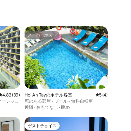
スーパーホスト
スーパーホスト
レビュー39件、5つ星中4.82つ星の平均評価
4.82 (39)
Hoi An Tayのホテル客室
レビュー4件、5
5 (4)
オーシャン
窓のある部屋 - プール - 無料自転車
近隣
·
おもてなし
·
眺め
ゲストチョイス
ゲストチョイス