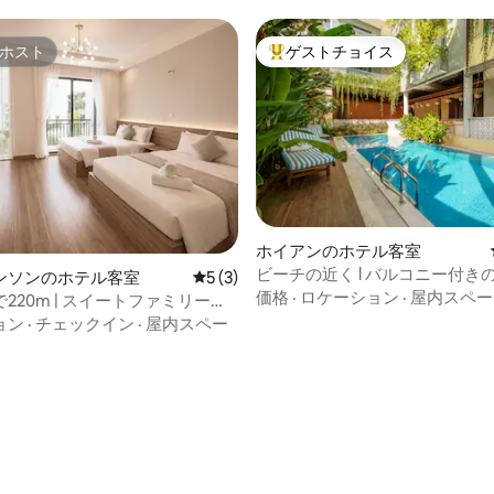
ホスト
ゲストチョイス
ホスト
大好評のゲストチョイスです。
ホイアンのホテル客室
ビーチの近く l バルコニー付き
ンソンのホテル客室
レビュー3件、5つ星中5つ星の平均評価
5 (3)
ブルルーム l プール
価格
·
ロケーション
·
屋内スペー
220m | スイートファミリール
バスタブ＆プール
ョン
·
チェックイン
·
屋内スペー