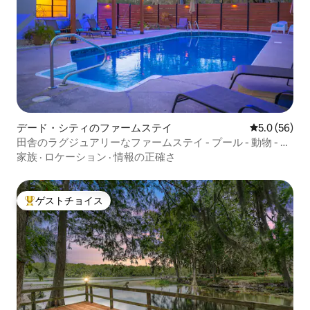
デード・シティのファームステイ
レビュー56
5.0 (56)
田舎のラグジュアリーなファームステイ - プール - 動物 - プ
ライベート - 8名様まで宿泊可能
家族
·
ロケーション
·
情報の正確さ
ゲストチョイス
大好評のゲストチョイスです。