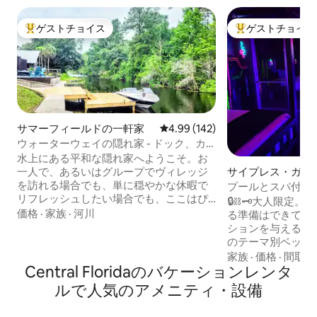
ゲストチョイス
ゲストチョイス
大好評のゲストチョイスです。
大好評のゲストチ
サマーフィールドの一軒家
レビュー142件、5つ星中4.99
4.99 (142)
ウォーターウェイの隠れ家 - ドック、カ
ヤック、SUPボード
水上にある平和な隠れ家へようこそ。お
サイプレス・ガー
一人で、あるいはグループでヴィレッジ
軒家
を訪れる場合でも、単に穏やかな休暇で
プールとスパ付き
リフレッシュしたい場合でも、ここはぴ
な場所 | 18歳以
🔒⛓️🗝️大人限
ったりの場所です！誰もが楽しめるもの
価格
·
家族
·
河川
る準備はできてい
があります！美しい運河をパドルボード
ションを与えるよ
またはカヤック（無料でご利用いただけ
のテーマ別ベッド
ます）で、いずれかの湖までお出かけく
えた、ロマンチッ
家族
·
価格
·
間取り
ださい。ドックでは、自然の中でのモー
Central Floridaのバケーションレンタ
のファンタジーを
ニングコーヒーや夜のカクテルをお楽し
お気に入りのおも
ルで人気のアメニティ・設備
みください。お持ちのボート/ジェットス
パイスの効いた🌶
キーをお持ちいただくか、Eaton's Beach
お店でお土産を探