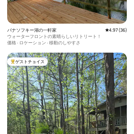
パナソフキー湖の一軒家
レビュー36件
4.97 (36)
ウォーターフロントの素晴らしいリトリート！
価格
·
ロケーション
·
移動のしやすさ
ゲストチョイス
大好評のゲストチョイスです。