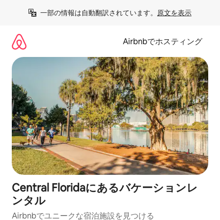
コ
一部の情報は自動翻訳されています。
原文を表示
ン
テ
ン
Airbnbでホスティング
ツ
に
ス
キ
ッ
プ
Central Floridaにあるバケーションレ
ンタル
Airbnbでユニークな宿泊施設を見つける