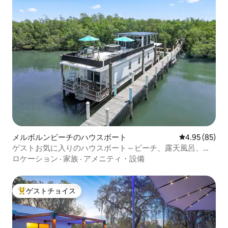
メルボルンビーチのハウスボート
レビュー85件
4.95 (85)
ゲストお気に入りのハウスボート～ビーチ、露天風呂、カ
ヤック
ロケーション
·
家族
·
アメニティ・設備
ゲストチョイス
大好評のゲストチョイスです。