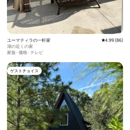
ユーマティラの一軒家
レビュー86件
4.99 (86)
湖の近くの家
家族
·
価格
·
テレビ
ゲストチョイス
ゲストチョイス