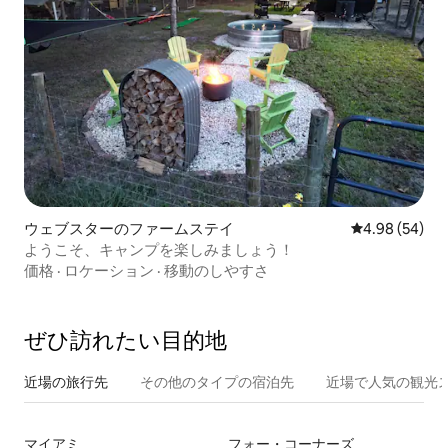
ウェブスターのファームステイ
レビュー54件
4.98 (54)
ようこそ、キャンプを楽しみましょう！
価格
·
ロケーション
·
移動のしやすさ
ぜひ訪⁠れ⁠た⁠い目⁠的⁠地
近場の旅行先
その他のタ⁠イ⁠プ⁠の宿⁠泊⁠先
近場で人気の観光
マイアミ
フォー・コーナーズ