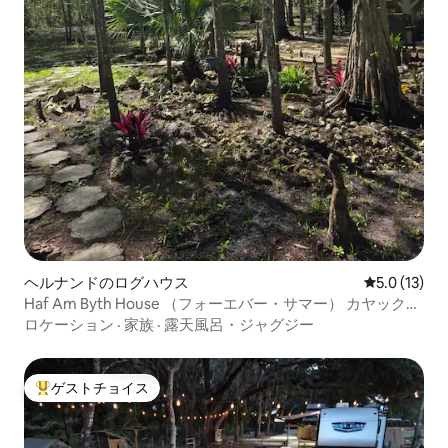
ヘルナンドのログハウス
レビュー13
5.0 (13)
Haf Am Byth House （フォーエバー・サマー） カヤック／
ジャグジー！
ロケーション
·
家族
·
露天風呂・ジャグジー
ゲストチョイス
大好評のゲストチョイスです。