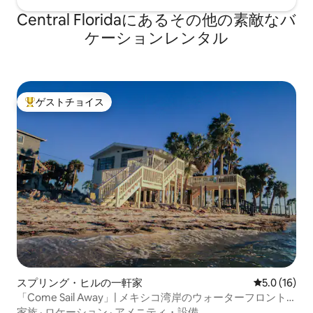
Central Floridaにあるその他の素敵なバ
ケーションレンタル
ゲストチョイス
大好評のゲストチョイスです。
スプリング・ヒルの一軒家
レビュー16
5.0 (16)
「Come Sail Away」| メキシコ湾岸のウォーターフロント
にある水上家屋
家族
·
ロケーション
·
アメニティ・設備