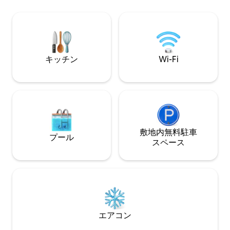
Aquatic Sportsでレンタルしてくださ
燃やし続けましょう。 マーメイ
い。Eaton's Beach Aquatic Sportsでは、
🧜🏿‍♀️、ジェ
サンセットクルーズや、当宿泊施設のド
キを気に入ってい
ックからEaton's Beach Restaurantまでの
光浴や星空観察を
水上タクシーも提供しています！
ください🌟 次の冒険があなたを待ってい
ます。 （*ゲ
キッチン
Wi-Fi
敷地内無料駐⁠車
プール
ス⁠ペ⁠ー⁠ス
エアコン