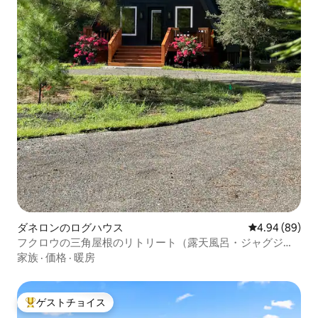
ダネロンのログハウス
レビュー89件
4.94 (89)
フクロウの三角屋根のリトリート（露天風呂・ジャグジー
付き）
家族
·
価格
·
暖房
ゲストチョイス
大好評のゲストチョイスです。