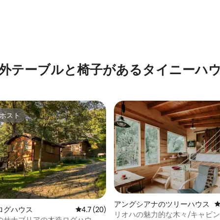
中5.0つ星の平均評価
外テーブルと椅子があるタイニーハ
ホスト
ホスト
アングシアナのツリーハウス
ログハウス
レビュー20件、5つ星中4.7つ星の平均評価
4.7 (20)
リオハの魅力的な木々/キャビ
のサナブリアの木造ログハウ