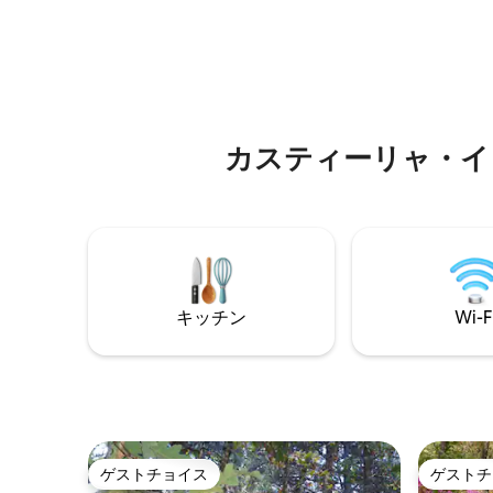
セラダ、
ことができます。 自然の解釈の中心地で
修道院、
は、エリアのすべての詳細を説明しま
サン・イ
す。 歴史的な観光スポット：城、教会、
アダラマ
泉、聖なる岩の神社。 城は現在、LOSF
発点です。 ナバセラダ、ナバセラ
gines weekのドラマ化されたツアーを行
マドリー
っています。 30分ごとのバスと、時間帯
ところに
によっては毎時のバスで、リアルマドリ
カスティーリャ・イ
ードのリンゴ園やビジャルバの古い蜂の
巣をオンラインで見ることができます。
キッチン
Wi-F
ゲストチョイス
ゲストチ
ゲストチョイス
ゲストチ