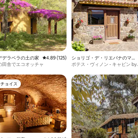
4.91つ星の平均評価
デデラベラの土の家
レビュー125件、5つ星中4.89つ星の平均評価
4.89 (125)
ショリゴ・デ・リエバナのマン
ション・アパート
の田舎でエコオッチャ
ポテス・ヴィノン - キャビン by
Interhome
トチョイス
ゲストチョイスです。