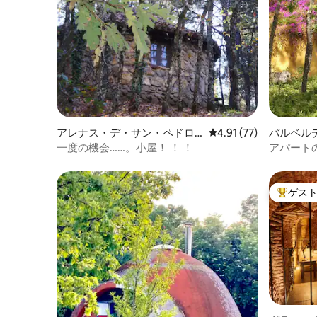
アレナス・デ・サン・ペドロ
レビュー77件、5つ星中
4.91 (77)
バルベル
のログハウス
一度の機会……。小屋！ ！ ！
アパート
ゲス
大好評の