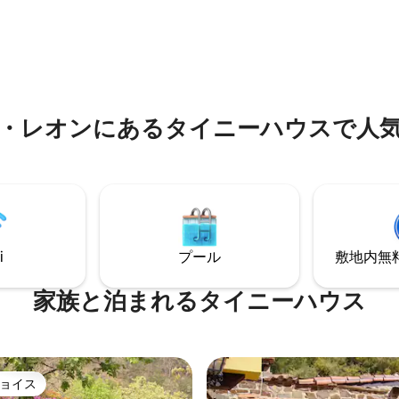
家。 ミュージアム・マイルに位置し、レ
マンサナレス城、エスコリアル
ティーロ公園、ソフィア王妃芸
セゴビア、ラ・グランハ・デ・
ー、プラド美術館の隣にありま
ルデフォンソ、シエラ・デ・グ
ーチャ駅からわずか数歩。周囲
国立公園などを訪れるための出
ト、庭園、記念碑的な建築物が
ダ港、
でいます。
ドへの直通バスが30メートルの
あります。
・レオンにあるタイニーハウスで人
i
プール
敷地内無料駐
家族と泊まれるタイニーハウス
ョイス
ョイス