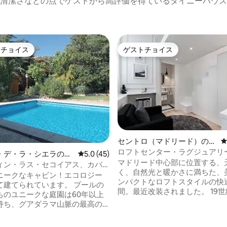
清潔さなどの点でゲストから高評価を得ているタイニーハウス
トチョイス
ゲストチョイス
ゲストチョイスです。
ゲストチョイス
中4.89つ星の平均評価
セントロ（マドリード）のロ
フト
ロフトセンター・ラグジュアリ
・デ・ラ・シエラのロ
レビュー45件、5つ星中5.0つ星の平均評価
5.0 (45)
ィーロ・アトーチャ。ミュージ
マドリード中心部に位置する、
ィン・ラス・セコイアス、カバ
イル
く、自然光と暖かさに満ちた、
ランカ。
ニークなキャビン！エコロジー
ンパクトなロフトスタイルの快
てられています。 プールの
間。最近改装されました。 19世紀の邸宅
ちのユニークな庭園は60年以上
ヴィラの一部で、自然光を浴び
持ち、グアダラマ山脈の最高の
は4.5メートルです。マドリー
1つに位置しており、自然に囲ま
の中心にある、静かでエレガン
味わうことができます。 ナバ