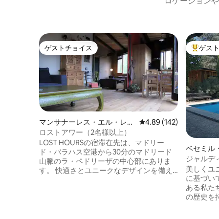
ロケーションや
ゲストチョイス
ゲス
ゲストチョイス
大好評の
マンサナーレス・エル・レア
レビュー142件、5つ星
4.89 (142)
ルのコテージ
ロストアワー（2名様以上）
LOST HOURSの宿滞在先は、マドリー
ベセミル
ド・バラハス空港から30分のマドリード
グハウス
ジャルデ
山脈のラ・ペドリーザの中心部にありま
ーナ・ブ
美しくユ
す。 快適さとユニークなデザインを備え
に基づいて建
ています。 冷蔵庫、冷凍庫、オーブン／
ある私た
電子レンジ、コンロ、換気扇を備えたフ
の歴史を
ルキッチンがあります。 マウンテンバイ
エリアの
ク、ハイキング、登山、スキー、乗馬、
れた感覚を
釣りなど、さまざまなスポーツを楽しむ