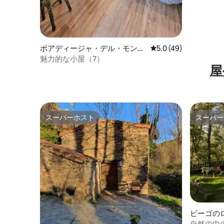
ボアディージャ・デル・モンテ
レビュー49件、5つ星
5.0 (49)
の離れ
魅力的な小屋（7）
屋
スーパーホスト
スーパー
スーパーホスト
スーパー
ビーゴの
自然の中