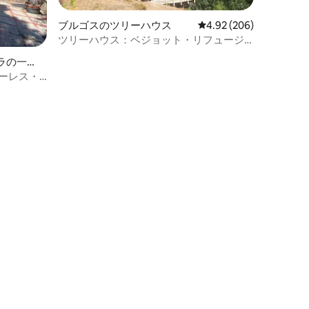
ブルゴスのツリーハウス
レビュー206件、5つ星
4.92 (206)
ツリーハウス：ベジョット・リフュージ
ョ
ラの一軒
ローレス・