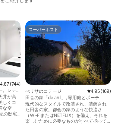
をご紹介します
カンタブ
スーパーホスト
ゲス
スーパーホスト
大好評
アラバレ
ッパのキ
ポテスか
農場に位
るコテー
ッド (1
ングルー
れています。 庭には、サン
用家具、
がります
レビュー744件、5つ星中4.87つ星の平均評価
4.87 (744)
あり、乗
ー。レテ
べリサのコテージ
レビュー169件、5つ星
4.95 (169)
ます。ま
アム・マ
天井が高
オニング
田舎の家「de añil」; 専用庭とポーチ
美しくコ
利用いた
現代的なスタイルで改装され、装飾され
適な空
た田舎の家。都会の家のような快適さ
（Wi-FiまたはNETFLIX）を備え、それを
、天井高
楽しむために必要なものがすべて揃って
ド歴史地区
います。（暖房、Wi-Fi、エアコン、CDプ
トな隠れ
レーヤー...） VUT 47-118 庭園に囲まれた