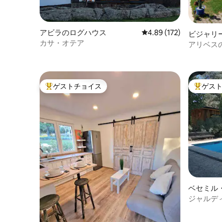
アビラのログハウス
レビュー172件、5つ星
4.89 (172)
ビジャリ
カサ・オテア
イレスの
アリベス
ゲストチョイス
ゲス
大好評のゲストチョイスです。
大好評の
ベセミル
グハウス
ジャルデ
ーナ・ブ