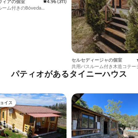
ヴィアの個室
レビュー311件、5つ星中4.96つ星の平均評価
4.96 (311)
ーム付きのBóveda
aria、中心部
セルセディージャの個室
共用バスルーム付き木造コテー
パティオがあるタイニーハウス
ョイス
ョイス