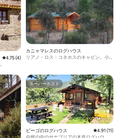
カニャマレスのログハウス
リアノ・ロス・コネホスのキャビン。小
レビュー4件、5つ星中4.75つ星の平均評価
4.75 (4)
さなキャビン1
スーパーホスト
スーパーホスト
ビーゴのログハウス
レビュー11件、5つ星
4.91 (11)
自然の中のサナブリアの木造ログハウ