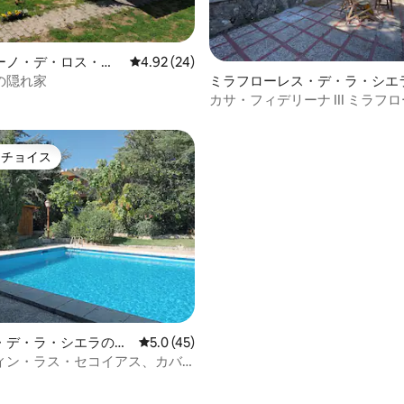
中4.89つ星の平均評価
ーノ・デ・ロス・ア
レビュー24件、5つ星中4.92つ星の平均評価
4.92 (24)
ログハウス
の隠れ家
ミラフローレス・デ・ラ・シエ
家
カサ・フィデリーナ III ミラフ
デ・ラ・シエラ
トチョイス
ゲストチョイスです。
・デ・ラ・シエラのロ
レビュー45件、5つ星中5.0つ星の平均評価
5.0 (45)
ィン・ラス・セコイアス、カバ
ランカ。