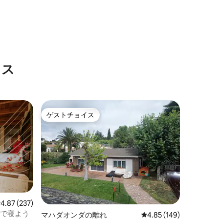
ウス
ゲストチョイス
ゲストチョイス
レビュー237件、5つ星中4.87つ星の平均評価
4.87 (237)
ンで寝よう
マハダオンダの離れ
レビュー149件、5つ星
4.85 (149)