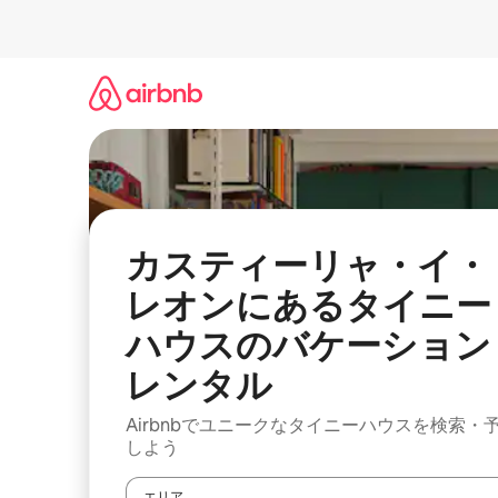
コ
ン
テ
ン
ツ
に
ス
キ
ッ
プ
カスティーリャ・イ・
レオンにあるタイニー
ハウスのバケーション
レンタル
Airbnbでユニークなタイニーハウスを検索・
しよう
エリア