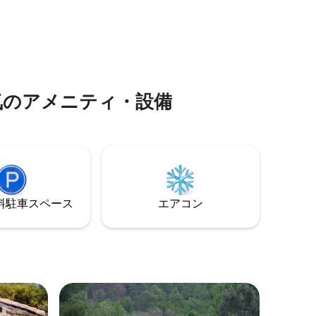
この物件は、バジャドリーの小さな町の
術センタ
とても静かなエリアにありますが、州で
す。アト
最も興味深く美しい2つの自治体であるシ
にはアー
マンカスとトルデシリャスから車でわず
立ち並ん
か10分です。バリャドリード市からは20
分です。
気のアメニティ・設備
⁠車ス⁠ペ⁠ー⁠ス
エアコン