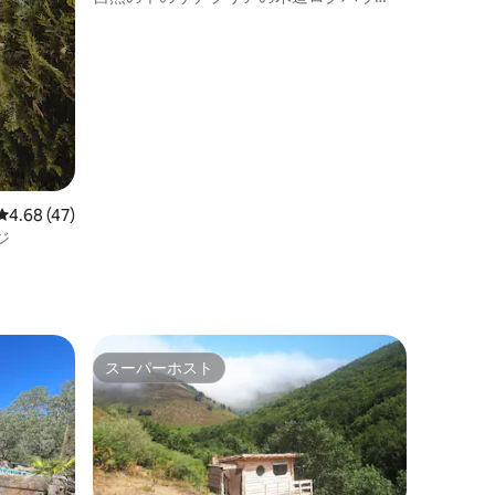
ス、4名様向け
レビュー47件、5つ星中4.68つ星の平均評価
4.68 (47)
ジ
スーパーホスト
スーパーホスト