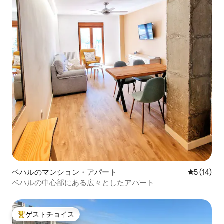
ベハルのマンション・アパート
レビュー1
5 (14)
ベハルの中心部にある広々としたアパート
ゲストチョイス
大好評のゲストチョイスです。