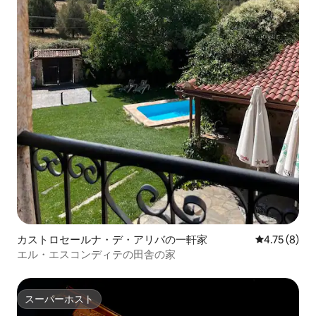
カストロセールナ・デ・アリバの一軒家
レビュー8件
4.75 (8)
エル・エスコンディテの田舎の家
スーパーホスト
スーパーホスト