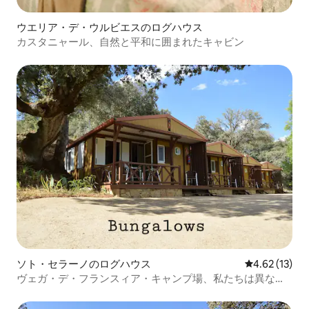
ウエリア・デ・ウルビエスのログハウス
カスタニャール、自然と平和に囲まれたキャビン
ソト・セラーノのログハウス
レビュー13件
4.62 (13)
ヴェガ・デ・フランスィア・キャンプ場、私たちは異なっ
ています