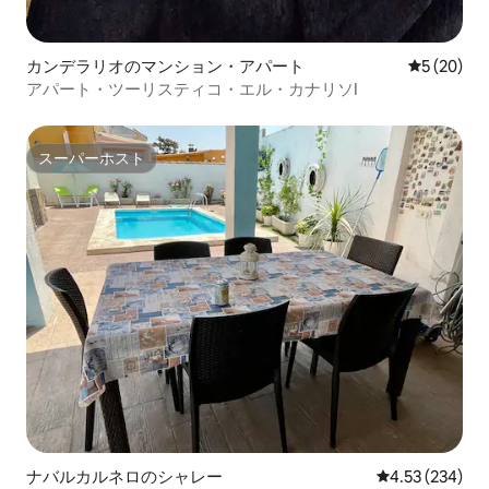
カンデラリオのマンション・アパート
レビュー2
5 (20)
アパート・ツーリスティコ・エル・カナリソI
スーパーホスト
スーパーホスト
ナバルカルネロのシャレー
レビュー234件
4.53 (234)