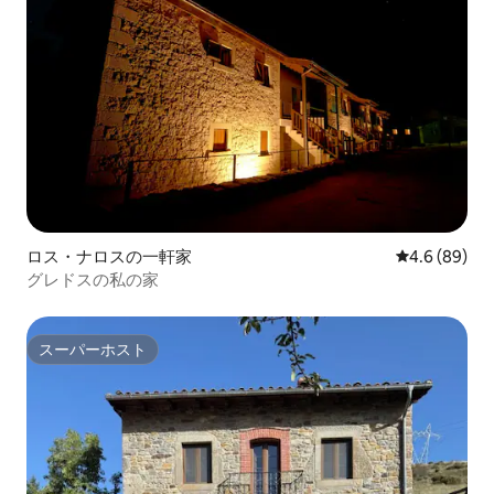
ロス・ナロスの一軒家
レビュー89
4.6 (89)
グレドスの私の家
スーパーホスト
スーパーホスト