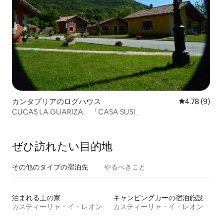
カンタブリアのログハウス
レビュー9件
4.78 (9)
CUCAS LA GUARIZA、「CASA SUSI」
ぜひ訪⁠れ⁠た⁠い目⁠的⁠地
その他のタ⁠イ⁠プ⁠の宿⁠泊⁠先
やるべきこと
泊まれる土の家
キャンピングカーの宿泊施設
カスティーリャ・イ・レオン
カスティーリャ・イ・レオン