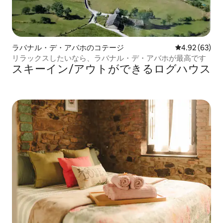
ラバナル・デ・アバホのコテージ
レビュー63件
4.92 (63)
リラックスしたいなら、ラバナル・デ・アバホが最高です
スキーイン/アウトができるログハウス