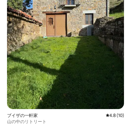
ブイザの一軒家
レビュー10
4.8 (10)
山の中のリトリート