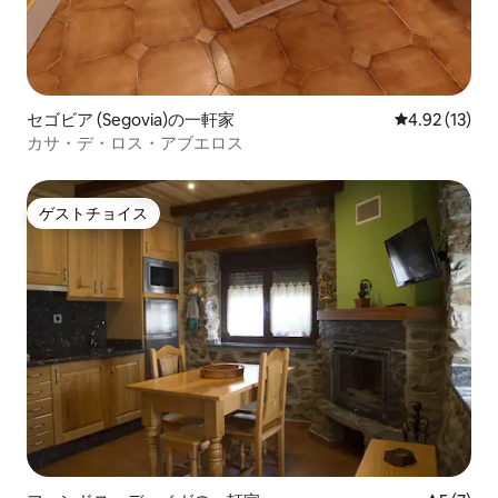
セゴビア (Segovia)の一軒家
レビュー13件
4.92 (13)
カサ・デ・ロス・アブエロス
ゲストチョイス
ゲストチョイス