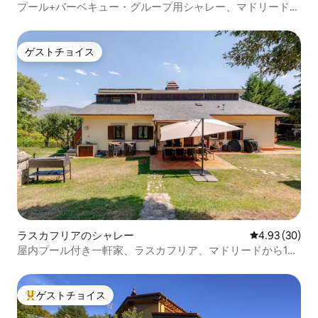
プール+バーベキュー・グループ用シャレー、マドリードか
ら15分
ゲストチョイス
ゲストチョイス
ラスカフリアのシャレー
レビュー30件
4.93 (30)
屋内プール付き一軒家、ラスカフリア、マドリードから1時
間
ゲストチョイス
大好評のゲストチョイスです。