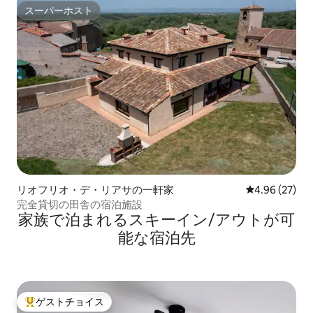
スーパーホスト
スーパーホスト
リオフリオ・デ・リアサの一軒家
レビュー27件
4.96 (27)
完全貸切の田舎の宿泊施設
家族で泊まれるスキーイン/アウトが可
能な宿泊先
ゲストチョイス
大好評のゲストチョイスです。