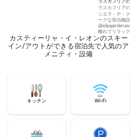
ラスカフリアの一
ープが、居心地の良いエレガントな雰囲
ラスカフリアの鳥
気の中で食事を楽しむことができます。
シエラ・デ・グア
この魅力的な田舎の宿泊施設には、ゲス
ークな宿泊施設（I
トに快適さと休息を提供するように設計
@elpajardera
された3つの居心地の良い客室がありま
離れてリラックスしまし
す。各客室は素朴な要素とモダンなタッ
カスティーリャ・イ・レオンのスキー
ラ山への最高のル
チを組み合わせた上品な装飾が施され、
ラスカフリアの村に
温かく居心地の良い雰囲気を作り出して
イン/アウトができる宿泊先で人気のア
年中、家族で休息
います。バスルームは設備が充実してい
メニティ・設備
た、グループ向け
ます。さらに、寒い時期のゲストの快適
@nkalmaretr
さを確保するために、ペレットストーブ
クショップを伴う
が備えられており、部屋全体に心地よい
しています。 プールには、夏季にはマッ
暖かさを提供します。とても明るく、す
サージベンチが設置され
べて外に面しており、素晴らしい村と山
炉をお楽しみいただけます
の景色を見渡せるバルコニーがありま
とセゴビアから1
す。リビングには快適なソファとアーム
チェアが備えられており、自然を探索し
キッチン
Wi-Fi
た一日の後にくつろぐのに最適です。