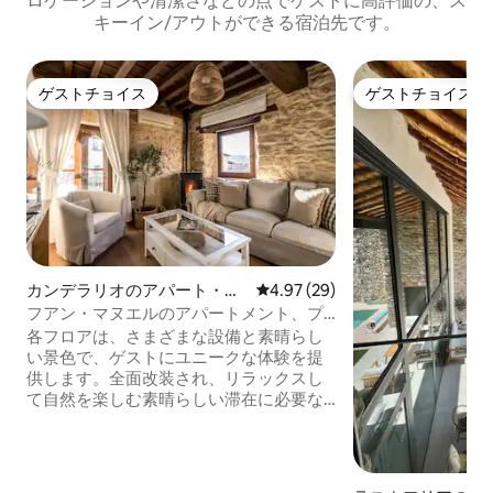
ロケーションや清潔さなどの点でゲストに高評価の、ス
キーイン/アウトができる宿泊先です。
ゲストチョイス
ゲストチョイス
ゲストチョイス
ゲストチョイス
カンデラリオのアパート・マ
レビュー29件、5つ星中4.97
4.97 (29)
ンション
フアン・マヌエルのアパートメント、プ
エンテのアパートメント...
各フロアは、さまざまな設備と素晴らし
い景色で、ゲストにユニークな体験を提
供します。全面改装され、リラックスし
て自然を楽しむ素晴らしい滞在に必要な
ものがすべて揃っています。 このアパー
トには、キッチンに加えて、美しく装飾
された広々としたダイニングルームがあ
ります。ここでは、家族全員や友人グル