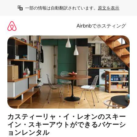
コ
一部の情報は自動翻訳されています。
原文を表示
ン
テ
ン
Airbnbでホスティング
ツ
に
ス
キ
ッ
プ
カスティーリャ・イ・レオンのスキー
イン・スキーアウトができるバケーシ
ョンレンタル