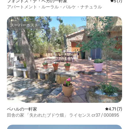
フォンドス・デ・ベガの一軒家
レビュー
5 (7)
アパートメント・ルーラル・パルケ・ナチュラル
スーパーホスト
スーパーホスト
ベハルの一軒家
レビュー7件
4.71 (7)
田舎の家 「失われたブドウ畑」 ライセンス cr37 / 000895