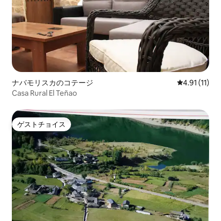
ナバモリスカのコテージ
レビュー11件
4.91 (11)
Casa Rural El Teñao
ゲストチョイス
ゲストチョイス