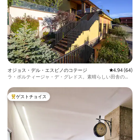
オジョス・デル・エスピノのコテージ
レビュー64件
4.94 (64)
ラ・ポルティージャ・デ・グレドス。素晴らしい田舎の家
です。
ゲストチョイス
大好評のゲストチョイスです。