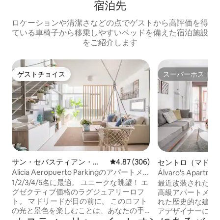
宿泊先
ロケーションや清潔さなどの点でゲストから高評価を得
ている車椅子から移乗しやすいベッドを備えた宿泊施設
をご紹介します
ゲストチョイス
スーパーホスト
ゲストチョイス
スーパーホスト
サン・セバスティアン・
レビュー306件、5つ星中4.87
4.87 (306)
セントロ（マドリ
デ・ロス・レイエスのマン
マンション・アパ
Alicia Aeropuerto Parkingのアパートメ
Álvaro's Apa
ション・アパート
ント、ラグジュアリー...
きアパートメント..
1/2/3/4/5名に最適。 ユニークな眺望！ エ
最近改装された1
グゼクティブ価格のラグジュアリーロフ
高級アパートメント
ト。 マドリードが目の前に。 このロフト
れた歴史的な建物
の光と景色を楽しむことは、あなたの手
アデザイナーによ
の届くところにある喜びです。そこでリ