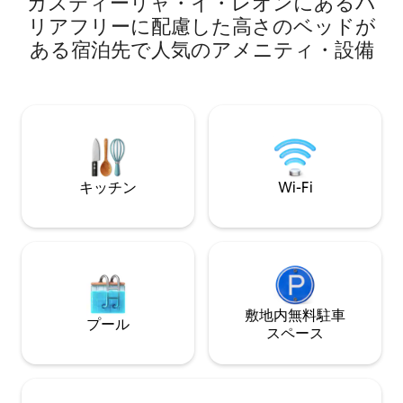
カスティーリャ・イ・レオンにあるバ
す。 19世紀の建物は、アパートメントと
ラックスすることは、細部とシンプルさ
同様に最近改装さ
リアフリーに配慮した高さのベッドが
のバランスを見つけることです。 この美
べての快適さを享
ある宿泊先で人気のアメニティ・設備
しい2階建てロフトは、ミニマリストなデ
す。 2 部屋、3 つのバルコニー、そして忘
ザインと細部にわたるこだわりの装飾を
れられない休暇に
兼ね備えています。 クリーンなラインで
ています。 アパートにはエレベーターが
エレガンスとシンプルさを放つオープン
あり、 ダブルベッ
スペースは、居心地の良い雰囲気を作り
室2室、 2 室の
出します。 素晴らしい眺め： 鮮やかな色
の 1 室は専用バ
彩に包まれた夕日と朝日を眺めながら、
寝室には暖房とエア
魅惑的な魔法のような体験を味わってく
はシーリングファ
キッチン
Wi-Fi
ださい。 自然光： 大きな窓から光が差し
と2人掛けのソフ
込み、空間の美しさを引き立て、温かみ
ルーム。 ダブルルーム 2 室で、リビング
のある雰囲気を演出します。 機能的な空
ルームの快適なソ
間： ２階層に分かれた配置により、広々
と 6 名様までご
とした空間と、２階の隠れ家的なコーナ
ルームは 2 室で、
ーでのくつろぎの時間を提供します。 こ
す。キッチンには
のロフトは、ロマンチックな休暇、ビジ
が完備されています。 料金には
ネス旅行、またはお子様連れの旅行に最
まれます。 インタ
敷地内無料駐⁠車
プール
適です。 ブランコは大人気です！ この素
具、 ジェル/シャ
ス⁠ペ⁠ー⁠ス
晴らしい空間でユニークな体験をするチ
清掃、 エアコン/暖房。 **新型
ャンスをお見逃しなく！ ロフトの設備：
ルス対策プロトコ
あらゆる種類の車両に対応できる広々と
します。** チェックイン時間は午後 3 で
した無料屋根付き駐車場、住居への直接
すが、できるだけ