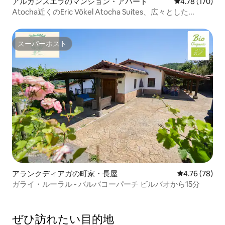
アルガンスエラのマンション・アパート
レビュー170件
4.78 (170)
Atocha近くのEric Vökel Atocha Suites、広々とした...
スーパーホスト
スーパーホスト
アランクディアガの町家・長屋
レビュー78件
4.76 (78)
ガライ・ルーラル - バルバコーパーチ ビルバオから15分
ぜひ訪⁠れ⁠た⁠い目⁠的⁠地