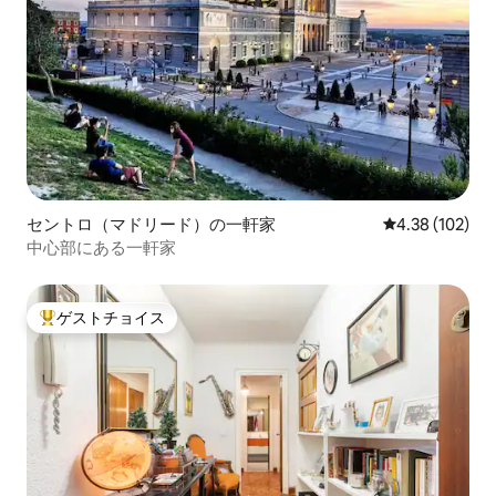
セントロ（マドリード）の一軒家
レビュー102件
4.38 (102)
中心部にある一軒家
ゲストチョイス
大好評のゲストチョイスです。