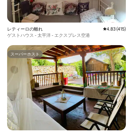
レティーロの離れ
レビュー415件
4.83 (415)
ゲストハウス - 太平洋 - エクスプレス空港
スーパーホスト
スーパーホスト