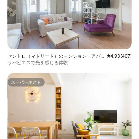
セントロ（マドリード）のマンション・アパ
レビュー407件
4.93 (407)
ート
ラバピエスで光を感じる体験
スーパーホスト
スーパーホスト