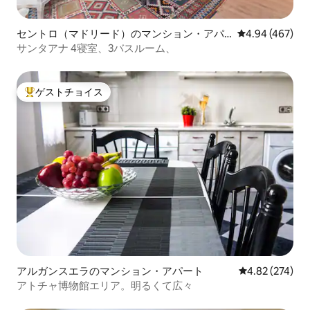
ジェルなどが用意されており、温かみの
ある快適な体験をお約束します。 エンタ
セントロ（マドリード）のマンション・アパ
レビュー467件
4.94 (467)
ーテインメント： ネットフリックスとす
ート
サンタアナ 4寝室、3バスルーム、
べてのチャンネルにアクセスできるスマ
ートテレビをお楽しみください。あらゆ
る好みに合わせたエンターテイメントオ
プションを保証します。 快適さとプライ
ゲストチョイス
大好評のゲストチョイスです。
バシー： リモコンで操作できる自動不透
明ブラインドで、使いやすさとプライバ
シーを提供します。 冷暖房。
アルガンスエラのマンション・アパート
レビュー274件
4.82 (274)
アトチャ博物館エリア。明るくて広々