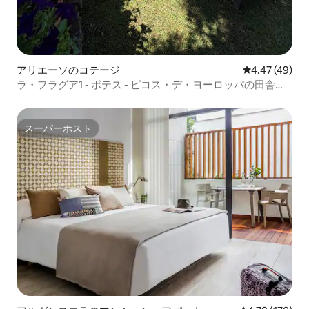
アリエーソのコテージ
レビュー49件
4.47 (49)
ラ・フラグア1 - ポテス - ピコス・デ・ヨーロッパの田舎の
ワンルームマンション
スーパーホスト
スーパーホスト