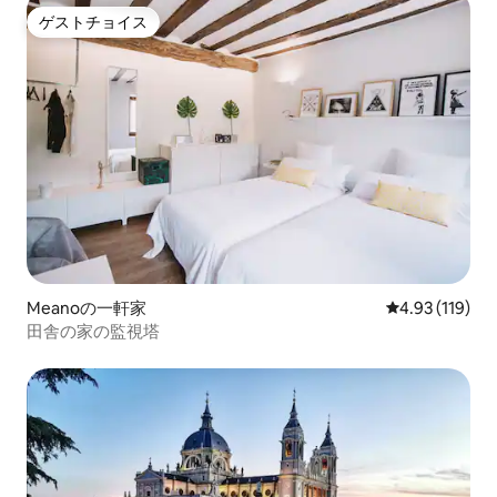
ゲストチョイス
ゲストチョイス
Meanoの一軒家
レビュー119件
4.93 (119)
田舎の家の監視塔