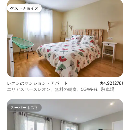
ゲストチョイス
ゲストチョイス
レオンのマンション・アパート
レビュー278件
4.92 (278)
エリアスペースレオン、無料の朝食、5GWi-Fi、駐車場
スーパーホスト
スーパーホスト