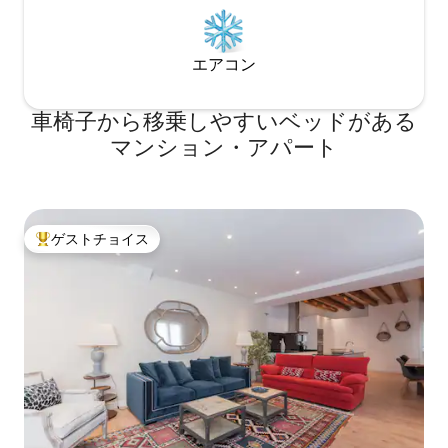
アクセス。 Wi-Fi接続： 最大速度1GBの対
せるよう努めます。 アパートメント
称光ファイバーで、常に接続したままで
チェックイン時間は 15
す。 開放感のある広々とした宿泊施設：
す。この時間帯外
エアコン
- 上階に160x200 cmのクイーンベッドを
トチェックイン」
備えた寝室が1部屋。 - リビングにダブル
す。 - 00:00 まで
ベッド1台（135x200）。 - リビングルー
40 ユーロ。 チェッ
車椅子から移乗しやすいベッドがある
ムに135x200cmのソファーベッド1台、お
です。ただし、空
子様に最適。 - 赤ちゃん用ベビーベッド 1
により変更が可能
マンション・アパート
台（すべての寝具付き）。 -
て、空室状況によ
RENFE「Alcobendas S.S. de los
間を延長することが
Reyes」、C-4 線、徒歩 20 分または
ックアウト)。 喫
Uber または Cabify で 5 ユーロ。 -バスは
は禁止されています
LOFTのすぐ外にあります。両方の通りに
されます。紛失し
ゲストチョイス
大好評のゲストチョイスです。
あります。 -イスラ・グラシオサ通り：
った鍵 1 セットに
Alsa 152番、161番。 - パセオ エウロパ：
発生します。
Alsa 171、193、191。 - A3 の最高のシリー
ズの民間テレビの俳優や女優がよく通る
エリアで、ロフトは撮影セットの真向か
いにあります。 キッチン： ロフトには、
調理器具、清掃用品、洗剤など、調理に
必要なものがすべて揃っています。 美味
しいコーヒーを楽しむためのコーヒーメ
ーカーもあります。 バスルームとリネン
類： タオル、シーツ、シャンプー、バス