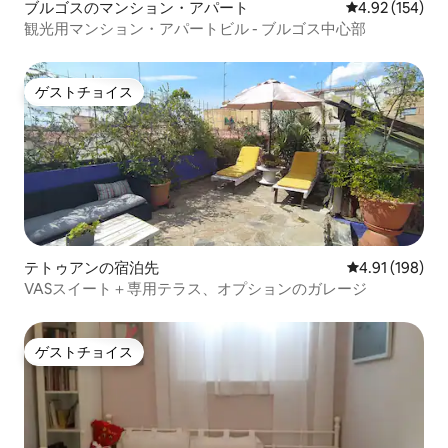
ブルゴスのマンション・アパート
レビュー154件
4.92 (154)
観光用マンション・アパートビル - ブルゴス中心部
ゲストチョイス
ゲストチョイス
テトゥアンの宿泊先
レビュー198件
4.91 (198)
VASスイート＋専用テラス、オプションのガレージ
ゲストチョイス
ゲストチョイス