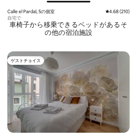
Calle el Pardal, 5の個室
レビュー210件
4.68 (210)
自宅で
車椅子から移乗できるベッドがあるそ
の他の宿泊施設
ゲストチョイス
ゲストチョイス