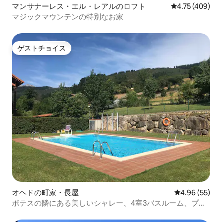
マンサナーレス・エル・レアルのロフト
レビュー409件
4.75 (409)
マジックマウンテンの特別なお家
ゲストチョイス
ゲストチョイス
オヘドの町家・長屋
レビュー55件
4.96 (55)
ポテスの隣にある美しいシャレー、4室3バスルーム、プー
ル