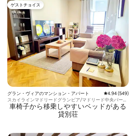
ゲストチョイス
ゲストチョイス
グラン・ヴィアのマンション・アパート
レビュー549件
4.94 (549)
スカイラインマドリードグランビア/マドリード中央パーキ
車椅子から移乗しやすいベッドがある
ング。
貸別荘