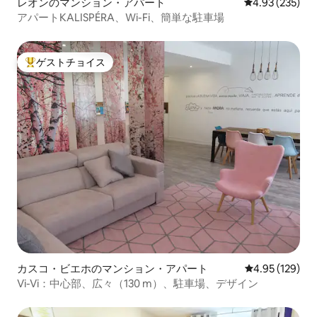
レオンのマンション・アパート
レビュー235件
4.93 (235)
アパートKALISPÉRA、Wi-Fi、簡単な駐車場
ゲストチョイス
大好評のゲストチョイスです。
カスコ・ビエホのマンション・アパート
レビュー129件
4.95 (129)
Vi-Vi：中心部、広々（130 m）、駐車場、デザイン