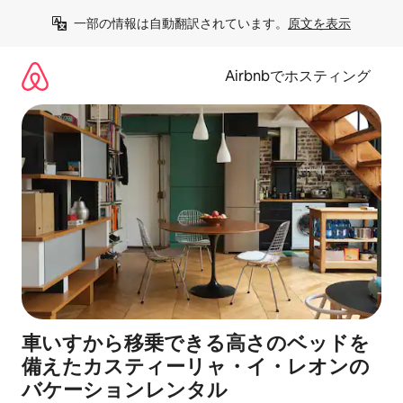
コ
一部の情報は自動翻訳されています。
原文を表示
ン
テ
ン
Airbnbでホスティング
ツ
に
ス
キ
ッ
プ
車いすから移乗できる高さのベッドを
備えたカスティーリャ・イ・レオンの
バケーションレンタル