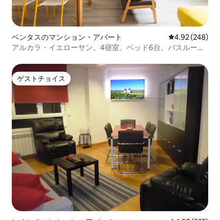
ベンタスのマンション・アパート
レビュー248件
4.92 (248)
アルカラ・イエローサン。4寝室。ベッド6台。バスルーム
2室。
ゲストチョイス
ゲストチョイス