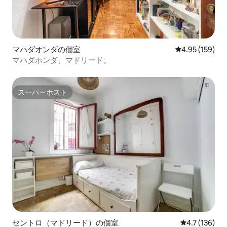
マハダオンダの個室
レビュー159件
4.95 (159)
マハダホンダ、マドリード。
スーパーホスト
スーパーホスト
セントロ（マドリード）の個室
レビュー136
4.7 (136)