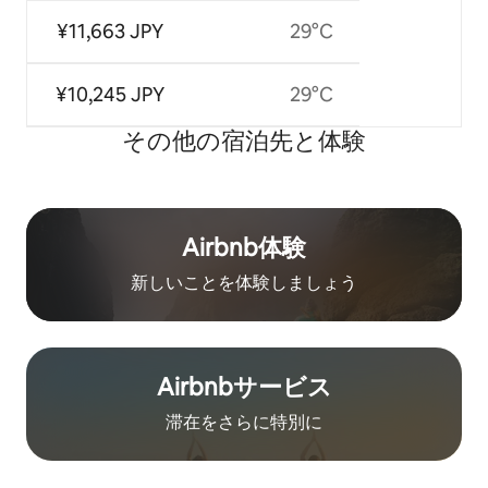
¥11,663 JPY
29°C
¥10,245 JPY
29°C
その他の宿⁠泊⁠先と体⁠験
Airbnb体験
新しいことを体験しましょう
Airbnb⁠サ⁠ー⁠ビ⁠ス
滞在をさ⁠ら⁠に特⁠別⁠に