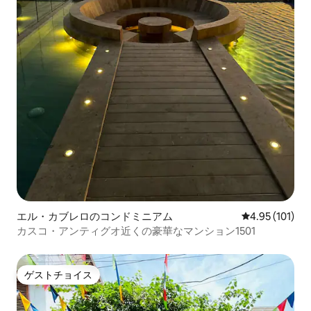
エル・カブレロのコンドミニアム
レビュー101件
4.95 (101)
カスコ・アンティグオ近くの豪華なマンション1501
ゲストチョイス
ゲストチョイス