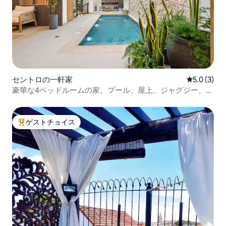
セントロの一軒家
レビュー3
5.0 (3)
豪華な4ベッドルームの家、プール、屋上、ジャグジー、旧
市街
ゲストチョイス
大好評のゲストチョイスです。