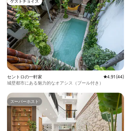
ゲストチョイス
ゲストチョイス
セントロの一軒家
レビュー44件
4.91 (44)
城壁都市にある魅力的なオアシス（プール付き）
スーパーホスト
スーパーホスト