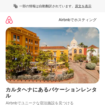
コ
一部の情報は自動翻訳されています。
原文を表示
ン
テ
ン
Airbnbでホスティング
ツ
に
ス
キ
ッ
プ
カルタヘナにあるバケーションレンタ
ル
Airbnbでユニークな宿泊施設を見つける