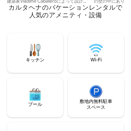
建築家Vladimir Caballeroによって設計さ
の壁の中にあり、
カルタヘナのバケーションレンタルで
れたこの家は、6名様を最高の快適さでお
イメント、レスト
迎えします。 無料の空港送迎1回、美味し
バーまで徒歩圏内
人気のアメニティ・設備
い朝食、気配りの行き届いたハウスキー
ちたユネスコ世界
パーをお楽しみください。 オプションの
楽しみください。
ケータリング、エンターテイメント、エ
したキッチン、ク
キサイティングなツアーで滞在をさらに
テレビ、Netflix、4
充実させましょう。 忘れられない旅行が
なビーチバイブの
待っています！ 今すぐ予約して、Casa O
で楽しんでリラッ
Getsemaniで美しい思い出を作りましょ
す。Insta @pombo
う。
キッチン
Wi-Fi
敷地内無料駐⁠車
プール
ス⁠ペ⁠ー⁠ス