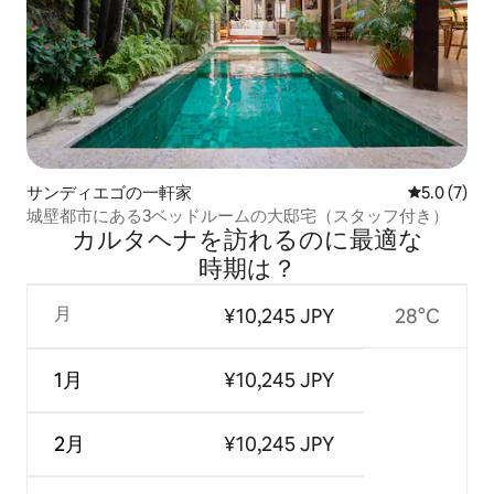
サンディエゴの一軒家
レビュー7
5.0 (7)
城壁都市にある3ベッドルームの大邸宅（スタッフ付き）
カルタヘナを訪⁠れ⁠るの⁠に最⁠適⁠な
時⁠期⁠は⁠？
月
¥10,245 JPY
28°C
1月
¥10,245 JPY
2月
¥10,245 JPY