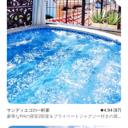
サンディエゴの一軒家
レビュー87件
4.94 (87)
豪華なPHの寝室2部屋＆プライベートジャグジー付きの屋
上、ウォレットシティ