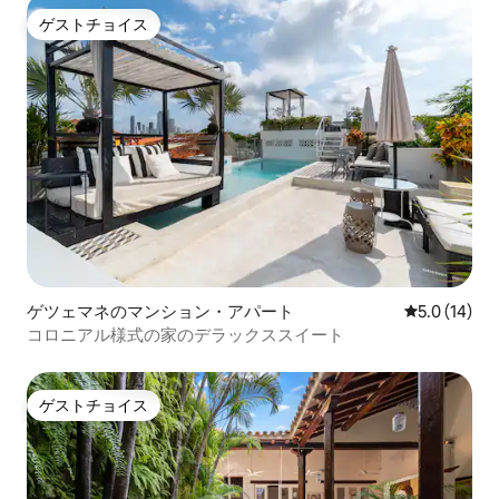
ゲストチョイス
ゲストチョイス
ゲツェマネのマンション・アパート
レビュー14
5.0 (14)
コロニアル様式の家のデラックススイート
ゲストチョイス
ゲストチョイス