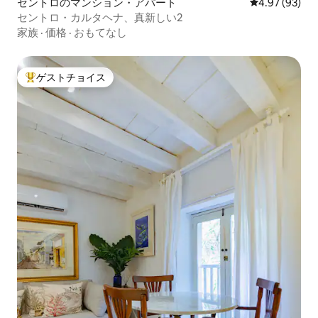
セントロのマンション・アパート
レビュー93件
4.97 (93)
セントロ・カルタヘナ、真新しい2
家族
·
価格
·
おもてなし
ゲストチョイス
大好評のゲストチョイスです。