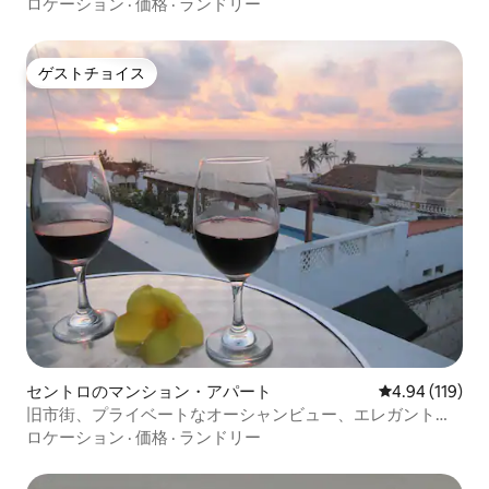
ロケーション
·
価格
·
ランドリー
ゲストチョイス
ゲストチョイス
セントロのマンション・アパート
レビュー119件
4.94 (119)
旧市街、プライベートなオーシャンビュー、エレガントで
安全
ロケーション
·
価格
·
ランドリー