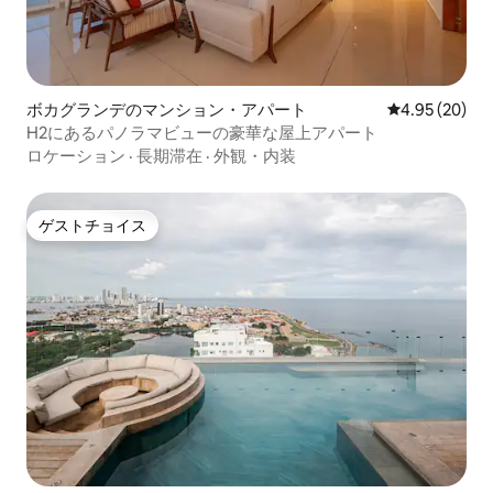
ボカグランデのマンション・アパート
レビュー20件
4.95 (20)
H2にあるパノラマビューの豪華な屋上アパート
ロケーション
·
長期滞在
·
外観・内装
ゲストチョイス
ゲストチョイス