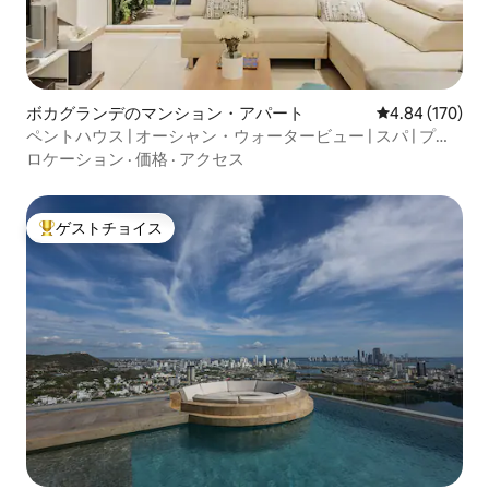
ボカグランデのマンション・アパート
レビュー170件
4.84 (170)
ペントハウス | オーシャン・ウォータービュー | スパ | プー
ル | ジム
ロケーション
·
価格
·
アクセス
ゲストチョイス
大好評のゲストチョイスです。