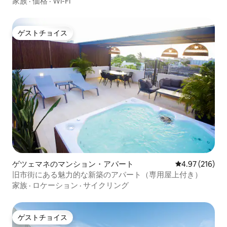
家族
·
価格
·
Wi-Fi
ゲストチョイス
ゲストチョイス
ゲツェマネのマンション・アパート
レビュー216件
4.97 (216)
旧市街にある魅力的な新築のアパート（専用屋上付き）
家族
·
ロケーション
·
サイクリング
ゲストチョイス
ゲストチョイス