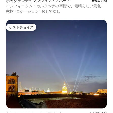
ボカグランデのマンション・アパート
レビュー15
5.0 (15)
インフィニタム・カルタヘナの35階で、素晴らしい景色が
楽しめます
家族
·
ロケーション
·
おもてなし
ゲストチョイス
ゲストチョイス