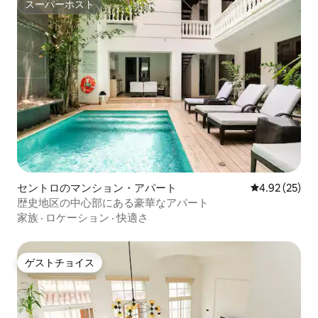
スーパーホスト
スーパーホスト
セントロのマンション・アパート
レビュー25件
4.92 (25)
歴史地区の中心部にある豪華なアパート
家族
·
ロケーション
·
快適さ
ゲストチョイス
ゲストチョイス