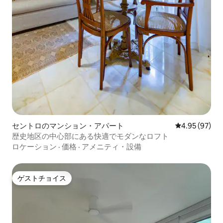
セントロのマンション・アパート
レビュー97件
4.95 (97)
歴史地区の中心部にある快適でモダンなロフト
ロケーション
·
価格
·
アメニティ・設備
ゲストチョイス
ゲストチョイス