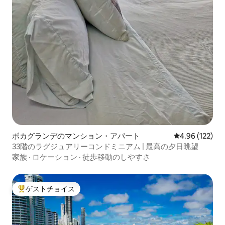
ボカグランデのマンション・アパート
レビュー122件
4.96 (122)
33階のラグジュアリーコンドミニアム | 最高の夕日眺望
家族
·
ロケーション
·
徒歩移動のしやすさ
ゲストチョイス
大好評のゲストチョイスです。