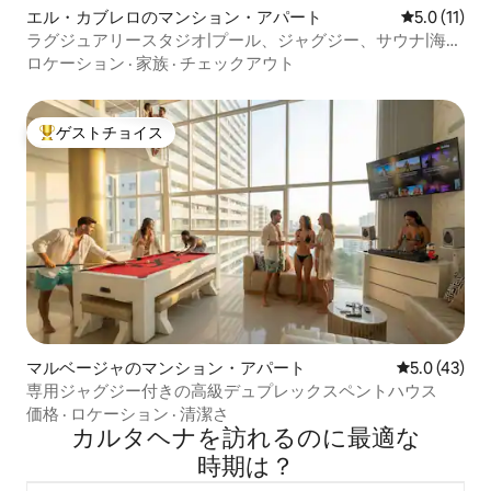
エル・カブレロのマンション・アパート
レビュー11
5.0 (11)
ラグジュアリースタジオ|プール、ジャグジー、サウナ|海の
眺望CTG
ロケーション
·
家族
·
チェックアウト
ゲストチョイス
大好評のゲストチョイスです。
マルベージャのマンション・アパート
レビュー43
5.0 (43)
専用ジャグジー付きの高級デュプレックスペントハウス
価格
·
ロケーション
·
清潔さ
カルタヘナを訪⁠れ⁠るの⁠に最⁠適⁠な
時⁠期⁠は⁠？