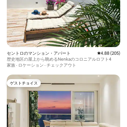
セントロのマンション・アパート
レビュー205件
4.88 (205)
歴史地区の屋上から眺めるNenkaのコロニアルロフト4
家族
·
ロケーション
·
チェックアウト
ゲストチョイス
ゲストチョイス