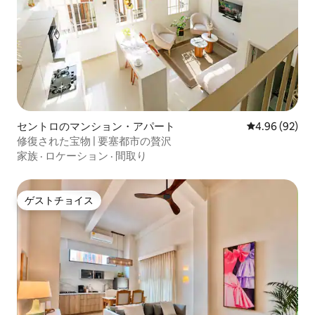
セントロのマンション・アパート
レビュー92件
4.96 (92)
修復された宝物 | 要塞都市の贅沢
家族
·
ロケーション
·
間取り
ゲストチョイス
ゲストチョイス