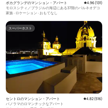
ボカグランデのマンション・アパート
レビュー131件
4.96 (131)
モロスシティ／ブラジルの海辺にある37階のバルネオデコ
家族
·
ロケーション
·
おもてなし
スーパーホスト
スーパーホスト
セントロのマンション・アパート
レビュー516件
4.82 (516)
パノラマのロマンチックなアパート