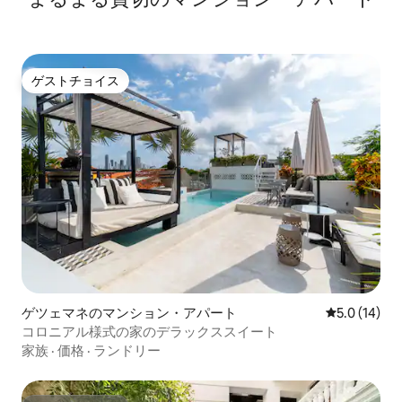
ゲストチョイス
ゲストチョイス
ゲツェマネのマンション・アパート
レビュー14
5.0 (14)
コロニアル様式の家のデラックススイート
家族
·
価格
·
ランドリー