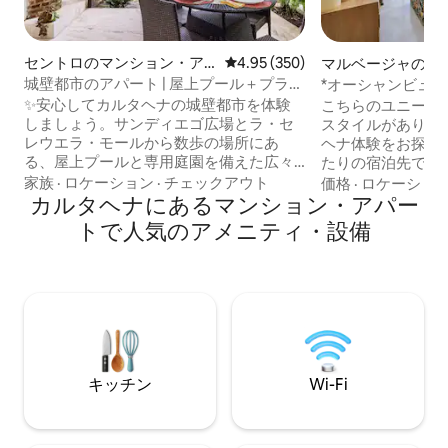
セントロのマンション・ア
レビュー350件、5つ星中4.95
4.95 (350)
マルベージャのマ
パート
アパート
城壁都市のアパート | 屋上プール＋プライ
*オーシャンビュー
ベートガーデン
グベッド2台/バス
✨安心してカルタヘナの城壁都市を体験
こちらのユニーク
ーチ近く
しましょう。サンディエゴ広場とラ・セ
スタイルがありま
レウエラ・モールから数歩の場所にあ
ヘナ体験をお探し
る、屋上プールと専用庭園を備えた広々
たりの宿泊先です。 このコンドミニ
とした1ベッドルームの隠れ家（1,066平
は、旧市街の近く
家族
·
ロケーション
·
チェックアウト
価格
·
ロケーショ
方フィート）。エアコン、高速Wi-Fi、お
カルタヘナにあるマンション・アパー
ぐの、新進気鋭で
湯、エレガントなインテリアをお楽しみ
のマルベーリャに
トで人気のアメニティ・設備
ください。ホストは、カルタヘナの
海と海岸線の素晴
Airbnbコミュニティリーダー兼スーパー
とができます。専
ホスト（レビュー300件以上、評価
スターベッドルー
4.95⭐）です。信頼され、愛され、高評価
にもキングサイズ
を得ている宿泊先。今すぐ旧市街での滞
す。 オープンキッチン、リビングルー
在をご予約ください！✨残り日数わず
ム、ダイニングル
か。今すぐ予約して、限定料金とVIP向け
は高層階の2階建
の現地情報を手に入れましょう。歴史、
す。
キッチン
Wi-Fi
贅沢、カリブ海の魅力に目覚めましょ
う。