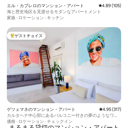
エル・カブレロのマンション・アパート
レビュー105件
4.89 (105)
海と歴史地区を見渡せるモダンなアパートメント
家族
·
ロケーション
·
キッチン
ゲストチョイス
大好評のゲストチョイスです。
ゲツェマネのマンション・アパート
レビュー317件
4.95 (317)
カルタヘナ中心部にあるバルコニー付きの夢のようなワン
ルーム
価格
·
ロケーション
·
チェックイン
まるまる貸切のマンション・アパート