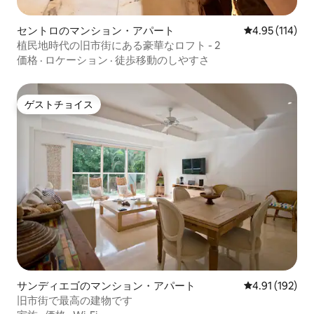
セントロのマンション・アパート
レビュー114件
4.95 (114)
植民地時代の旧市街にある豪華なロフト - 2
価格
·
ロケーション
·
徒歩移動のしやすさ
ゲストチョイス
ゲストチョイス
サンディエゴのマンション・アパート
レビュー192件
4.91 (192)
旧市街で最高の建物です