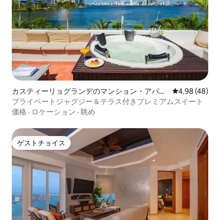
カスティーリョグランデのマンション・アパー
レビュー48件
4.98 (48)
ト
プライベートジャグジー＆テラス付きプレミアムスイート
価格
·
ロケーション
·
眺め
ゲストチョイス
ゲストチョイス