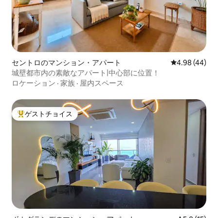
セントロのマンション・アパート
レビュー44件
4.98 (44)
城壁都市内の素敵なアパート|中心部に位置！
ロケーション
·
家族
·
屋内スペース
ゲストチョイス
大好評のゲストチョイスです。