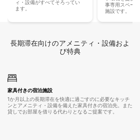
ィ・設備がすべてそろってい
事専用スペース
ます。
施設です。
長期滞在向け⁠のア⁠メ⁠ニ⁠テ⁠ィ⁠・設⁠備⁠およ
び特⁠典
家具付き⁠の宿⁠泊⁠施⁠設
1か月以上の長期滞在を快適に過ごすのに必要なキッチ
ンとアメニティ・設備を備えた家具付きの宿泊先。また
貸しでお部屋を借りる代わりとなるご提案です。