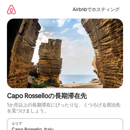
コ
ン
Airbnbでホスティング
テ
ン
ツ
に
ス
キ
ッ
プ
Capo Rosselloの長期滞在先
1か月以上の長期滞在にぴったりな、くつろげる宿泊先
を見つけましょう。
エリア
検索結果が表示されたら、上下の矢印キーを使って移動するか、