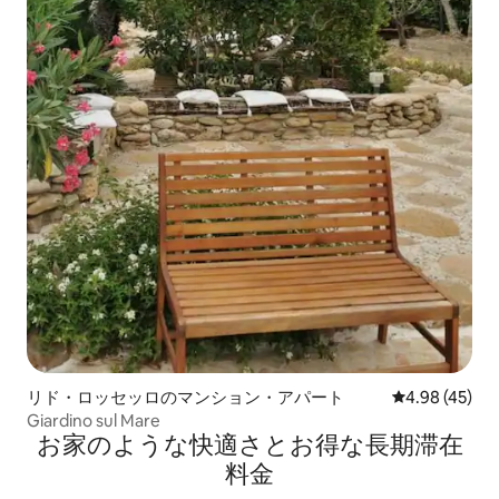
リド・ロッセッロのマンション・アパート
レビュー45件
4.98 (45)
Giardino sul Mare
お家のような快⁠適⁠さ⁠とお⁠得⁠な長⁠期⁠滞⁠在
料⁠金