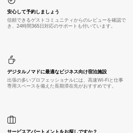
安心して予約しましょう
信頼できるゲストコミュニティからのレビューを確認で
き、24時間365日対応のサポートも付いています。
デジタルノマド⁠に最⁠適⁠なビ⁠ジ⁠ネ⁠ス⁠向⁠け宿⁠泊⁠施⁠設
出張の多いプロフェッショナルには、高速Wi-Fiと仕事
専用スペースを備えた長期滞在先がおすすめです。
サービスアパートメントをお探しですか？