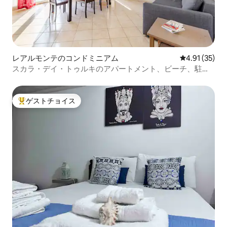
レアルモンテのコンドミニアム
レビュー35件
4.91 (35)
スカラ・デイ・トゥルキのアパートメント、ビーチ、駐車
場、夕暮れどき
ゲストチョイス
大好評のゲストチョイスです。