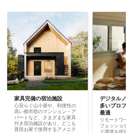
家具完備の宿⁠泊⁠施⁠設
デジタルノマド
多⁠いプ⁠ロ⁠フ⁠ェ⁠
心安らぐ山小屋や、利便性の
高い都市部のマンション・ア
最⁠適
パートなど、さまざまな家具
リモートワーク
付き宿泊施設があり、どこも
フェッショナル
普段お家で使用するアメニテ
ド環境を提供する