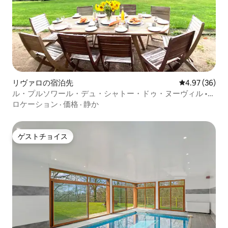
リヴァロの宿泊先
レビュー36件
4.97 (36)
ル・プルソワール・デュ・シャトー・ドゥ・ヌーヴィル •眺
望•ゲーム•森
ロケーション
·
価格
·
静か
ゲストチョイス
ゲストチョイス