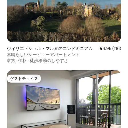
ヴィリエ・シュル・マルヌのコンドミニアム
レビュー116件
4.96 (116)
素晴らしいシービューアパートメント
家族
·
価格
·
徒歩移動のしやすさ
ゲストチョイス
ゲストチョイス