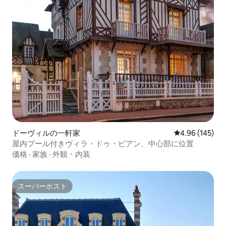
ドーヴィルの一軒家
レビュー145件
4.96 (145)
屋内プール付きヴィラ・ドゥ・ビアン、中心部に位置
価格
·
家族
·
外観・内装
スーパーホスト
スーパーホスト