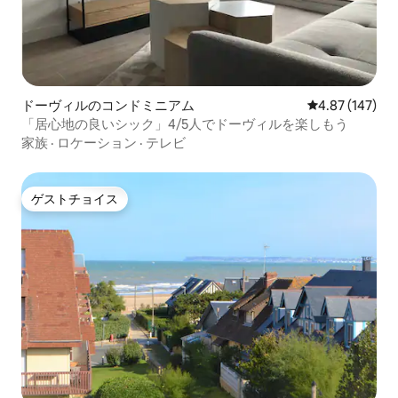
ドーヴィルのコンドミニアム
レビュー147件
4.87 (147)
「居心地の良いシック」4/5人でドーヴィルを楽しもう
家族
·
ロケーション
·
テレビ
ゲストチョイス
ゲストチョイス