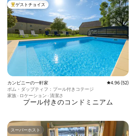
ゲストチョイス
大好評のゲストチョイスです。
カンピニーの一軒家
レビュー52件
4.96 (52)
ポム・ダップティフ：プール付きコテージ
家族
·
ロケーション
·
清潔さ
プール付きのコンドミニアム
スーパーホスト
スーパーホスト