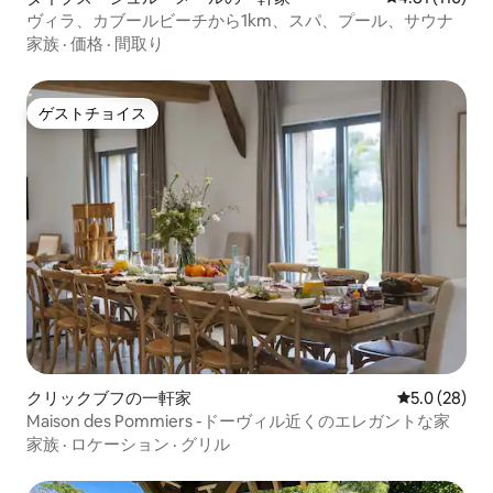
ヴィラ、カブールビーチから1km、スパ、プール、サウナ
家族
·
価格
·
間取り
ゲストチョイス
ゲストチョイス
クリックブフの一軒家
レビュー28
5.0 (28)
Maison des Pommiers -ドーヴィル近くのエレガントな家
家族
·
ロケーション
·
グリル