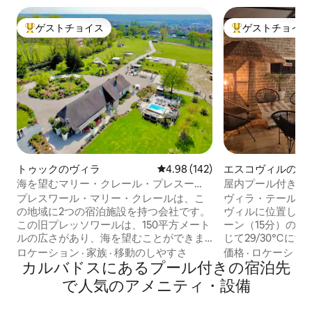
ゲストチョイス
ゲストチョイス
大好評のゲストチョイスです。
大好評のゲストチ
トゥックのヴィラ
レビュー142件、5つ星中4.98
4.98 (142)
エスコヴィルのヴ
海を望むマリー・クレール・プレスー
屋内プール付きヴ
ル・ドメーヌ
ール」
プレスワール・マリー・クレールは、こ
ヴィラ・テール・
の地域に2つの宿泊施設を持つ会社です。
ヴィルに位置し、
この旧プレッソワールは、150平方メート
ーン（15分）の間
ルの広さがあり、海を望むことができま
じて29/30℃に
す。トゥークに位置し、すべての施設に
ートプールをご利
ロケーション
·
家族
·
移動のしやすさ
価格
·
ロケーショ
近く、静かなエリアにあります。海辺に
カルバドスにあるプール付きの宿泊先
7〜8人用の家には、1
あり、トルヴィル・シュル・メールとド
ール、シャワー、
で人気のアメニティ・設備
ーヴィルからわずか2.8キロです。ノルマ
ームがあります。 
ンディー地方への旅行でリラックスする
ムに開かれたキッチ