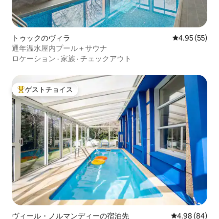
トゥックのヴィラ
レビュー55件
4.95 (55)
通年温水屋内プール＋サウナ
ロケーション
·
家族
·
チェックアウト
ゲストチョイス
大好評のゲストチョイスです。
ヴィール・ノルマンディーの宿泊先
レビュー84件
4.98 (84)