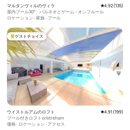
マルタンヴィルのヴィラ
レビュー135件
4.92 (135)
屋内プール30°、バルネオとゲーム - オンフルール
ロケーション
·
家族
·
プール
ゲストチョイス
大好評のゲストチョイスです。
ウイストルアムのロフト
レビュー199件
4.91 (199)
プール付きロフトoristreham
価格
·
ロケーション
·
アクセス