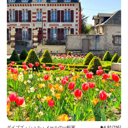
ダイブズ・シュル・メールの一軒家
レビュー116
4.81 (116)