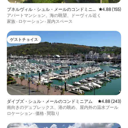
ブネルヴィル・シュル・メールのコンドミニ
レビュー155件
4.88 (155)
アム
アパートマンション、海の眺望、ドーヴィル近く
家族
·
ロケーション
·
屋内スペース
ゲストチョイス
ゲストチョイス
ダイブズ・シュル・メールのコンドミニアム
レビュー243件
4.88 (243)
南向きのデュプレックス、港の眺め、屋内外の温水プール
ロケーション
·
価格
·
間取り