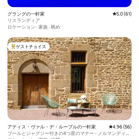
グラングの一軒家
レビュー61
5.0 (61)
リスランディア
ロケーション
·
家族
·
眺め
ゲストチョイス
大好評のゲストチョイスです。
アティス・ヴァル・デ・ルーブルの一軒家
レビュー56件
4.96 (56)
プールとジャグジー付きの4つ星のマナー - ノルマンディー