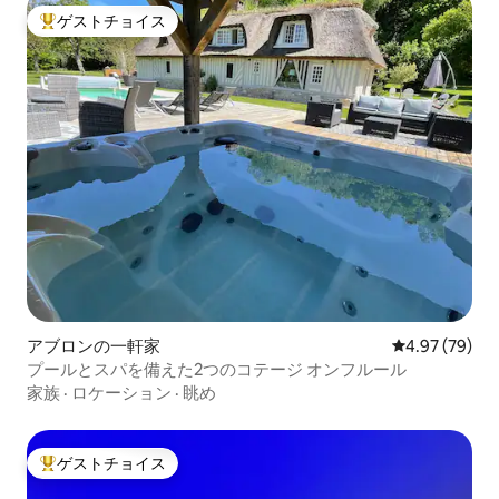
ゲストチョイス
大好評のゲストチョイスです。
アブロンの一軒家
レビュー79件
4.97 (79)
プールとスパを備えた2つのコテージ オンフルール
家族
·
ロケーション
·
眺め
ゲストチョイス
大好評のゲストチョイスです。