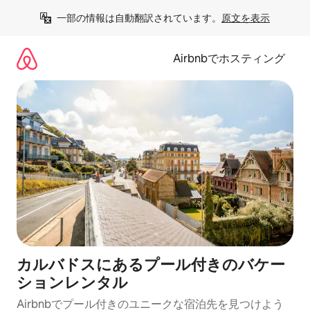
コ
一部の情報は自動翻訳されています。
原文を表示
ン
テ
ン
Airbnbでホスティング
ツ
に
ス
キ
ッ
プ
カルバドスにあるプール付きのバケー
ションレンタル
Airbnbでプール付きのユニークな宿泊先を見つけよう