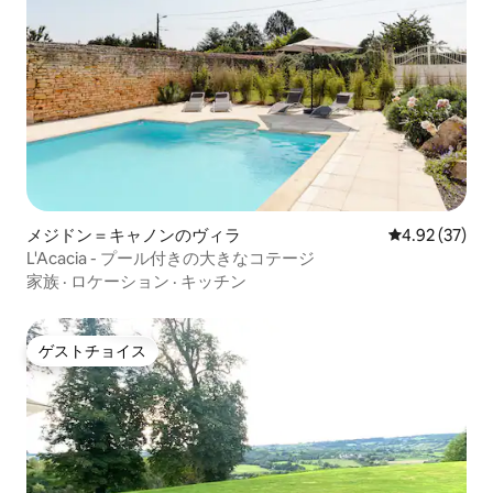
メジドン＝キャノンのヴィラ
レビュー37件
4.92 (37)
L'Acacia - プール付きの大きなコテージ
家族
·
ロケーション
·
キッチン
ゲストチョイス
ゲストチョイス