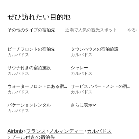
ぜひ訪⁠れ⁠た⁠い目⁠的⁠地
その他のタ⁠イ⁠プ⁠の宿⁠泊⁠先
近場で人気の観光スポット
やる
ビーチフロントの宿泊先
タウンハウスの宿泊施設
カルバドス
カルバドス
サウナ付きの宿泊施設
シャレー
カルバドス
カルバドス
ウォーターフロントにある宿泊施設
サービスアパートメントの宿泊施設
カルバドス
カルバドス
バケーションレンタル
さらに表示
カルバドス
Airbnb
フランス
ノルマンディー
カルバドス
プール付きの宿泊先