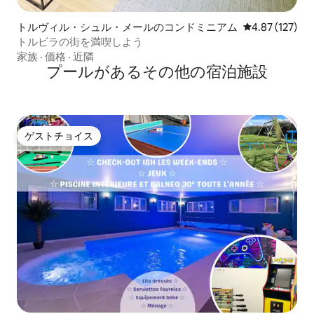
トルヴィル・シュル・メールのコンドミニアム
レビュー127件
4.87 (127)
トルビラの街を満喫しよう
家族
·
価格
·
近隣
プールがあるその他の宿泊施設
ゲストチョイス
ゲストチョイス