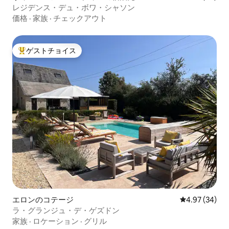
レジデンス・デュ・ボワ・シャソン
価格
·
家族
·
チェックアウト
ゲストチョイス
大好評のゲストチョイスです。
エロンのコテージ
レビュー34件
4.97 (34)
ラ・グランジュ・デ・ゲズドン
家族
·
ロケーション
·
グリル