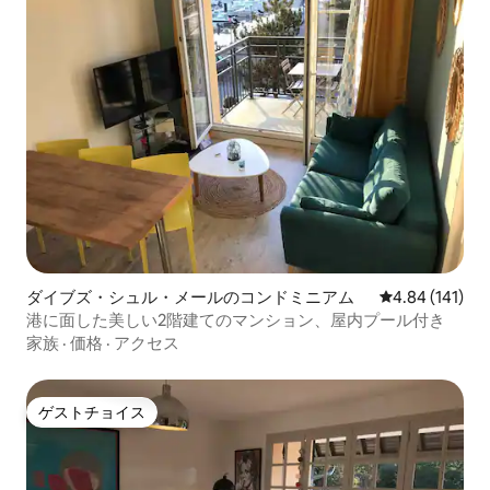
ダイブズ・シュル・メールのコンドミニアム
レビュー141件
4.84 (141)
港に面した美しい2階建てのマンション、屋内プール付き
家族
·
価格
·
アクセス
ゲストチョイス
ゲストチョイス