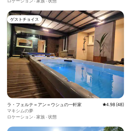
の中心部
ロケーション
·
家族
·
状態
ゲストチョイス
ゲストチョイス
ラ・フェルテ＝アン＝ウシュの一軒家
レビュー48件
4.98 (48)
マキシムの夢
ロケーション
·
家族
·
状態