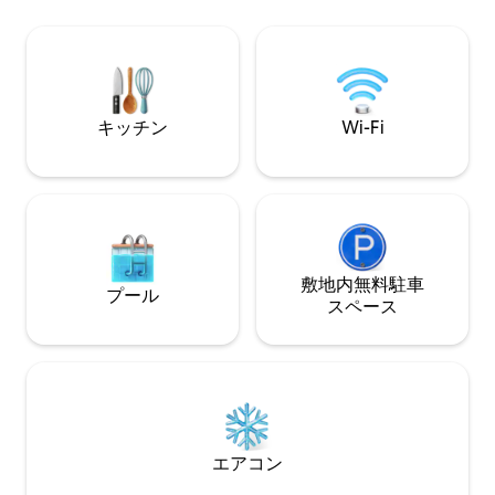
のに理想的な場所です。プレッソワー
は、3つの寝室、
ル・マリー・クレールは、友人や家族と
ルーム、1つのトイ
の滞在、チームビルディングのための滞
は、プランチャ、
在、平日または週末の滞在をお迎えしま
卓球台のある小さ
す。 （下記の説明を参照してくださ
あります。
い）。
キッチン
Wi-Fi
敷地内無料駐⁠車
プール
ス⁠ペ⁠ー⁠ス
エアコン