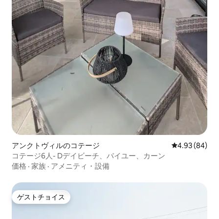
アンクトヴィルのコテージ
レビュー84件
4.93 (84)
コテージ6人- Dデイビーチ、バイユー、カーン
価格
·
家族
·
アメニティ・設備
ゲストチョイス
ゲストチョイス