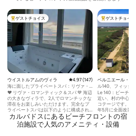
ゲストチョイス
ゲストチョイス
大好評のゲストチョイスです。
大好評のゲストチ
ウイストルアムのヴィラ
レビュー147件、5つ星中4.97
4.97 (147)
ベルニエール・シ
ルの町家・長屋
海に面したプライベートスパ：リヴァ・
ル140、フィッシ
ロマンティック＆スパ
居心地の良さ、ス
❤️ リヴァ・ロマンティック＆スパ 💙 海辺
Le 140：ビーチ
の大きなヴィラで、2人でロマンチックな
近い、村の中心部
滞在をお楽しみいただけます。完全なプ
コテージです。 この家族向けの家は2022
ライベートスパは以下のように構成され
年5月に全面改装
カルバドスにあるビーチフロントの宿
ています： - 2階の屋外テラスにあるサウ
グ/ダイニングルー
ナ。 - クロモセラピー付きの大型センサ
備の整ったキッチ
泊施設で人気のアメニティ・設備
リーシャワー（115x180）（レインシャワ
ト1室を含む2つ
ー）。 -海に面したバルネオセラピーバス
レームテレビ、So