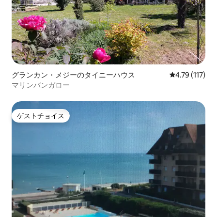
グランカン・メジーのタイニーハウス
レビュー117
4.79 (117)
マリンバンガロー
ゲストチョイス
ゲストチョイス