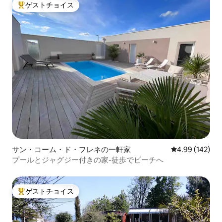
ゲストチョイス
大好評のゲストチョイスです。
サン・コーム・ド・フレネの一軒家
レビュー142件
4.99 (142)
プールとジャグジー付きの家-徒歩でビーチへ
ゲストチョイス
大好評のゲストチョイスです。