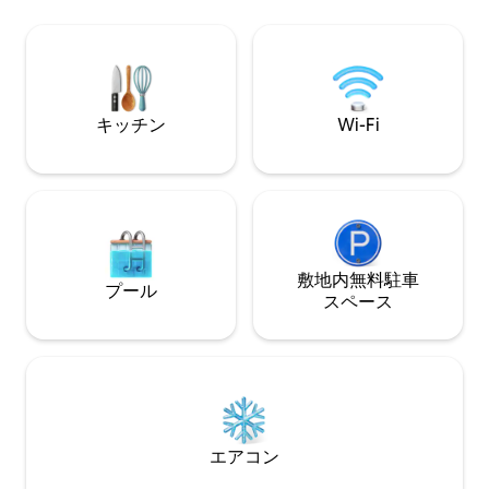
タブ。 - ハイドロマッサージベッド、メ
ートロック、光フ
ディジェットのドライマッサージ。 - ハ
トなどの数々のア
ーブティー＆フィットネスルームには、
ます。リネンとシ
油圧式のローイングマシン、エアロバイ
（ベビー用を除く） 徒歩圏内にすべ
ク、ダンベルが備わっています。紅茶、
あるので、車を停
ハーブティー、コーヒー。 バリアフリー
楽しみください！
キッチン
Wi-Fi
設備はご利用いただけません。
敷地内無料駐⁠車
プール
ス⁠ペ⁠ー⁠ス
エアコン