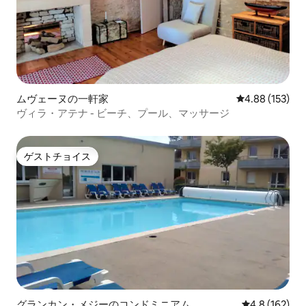
ムヴェーヌの一軒家
レビュー153件
4.88 (153)
ヴィラ・アテナ - ビーチ、プール、マッサージ
ゲストチョイス
ゲストチョイス
グランカン・メジーのコンドミニアム
レビュー162
4.8 (162)