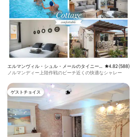
エルマンヴィル・シュル・メールのタイニー
レビュー588件
4.82 (588)
ハウス
ノルマンディー上陸作戦のビーチ近くの快適なシャレー
ゲストチョイス
ゲストチョイス