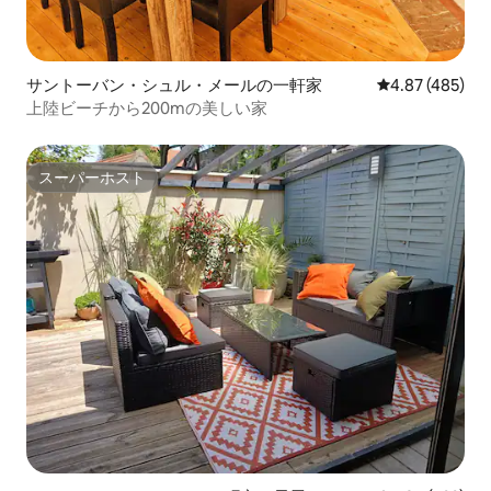
サントーバン・シュル・メールの一軒家
レビュー485件
4.87 (485)
上陸ビーチから200mの美しい家
スーパーホスト
スーパーホスト