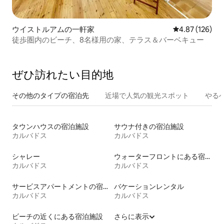
ウイストルアムの一軒家
レビュー126件
4.87 (126)
徒歩圏内のビーチ、8名様用の家、テラス＆バーベキュー
ぜひ訪⁠れ⁠た⁠い目⁠的⁠地
その他のタ⁠イ⁠プ⁠の宿⁠泊⁠先
近場で人気の観光スポット
やる
タウンハウスの宿泊施設
サウナ付きの宿泊施設
カルバドス
カルバドス
シャレー
ウォーターフロントにある宿泊施設
カルバドス
カルバドス
サービスアパートメントの宿泊施設
バケーションレンタル
カルバドス
カルバドス
ビーチの近くにある宿泊施設
さらに表示