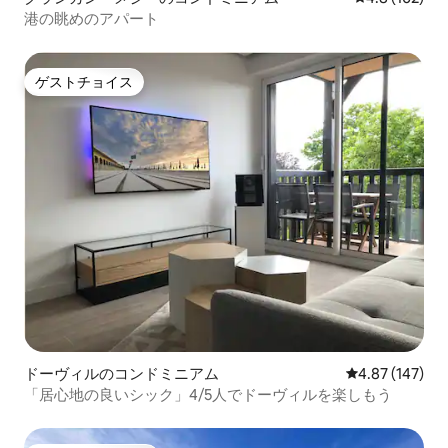
港の眺めのアパート
ゲストチョイス
ゲストチョイス
ドーヴィルのコンドミニアム
レビュー147件
4.87 (147)
「居心地の良いシック」4/5人でドーヴィルを楽しもう