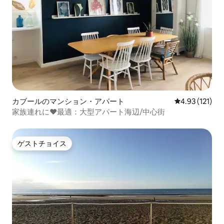
カブールのマンション・アパート
レビュー121
4.93 (121)
家族連れに❤最適：大型アパート海辺/中心街
ゲストチョイス
ゲストチョイス