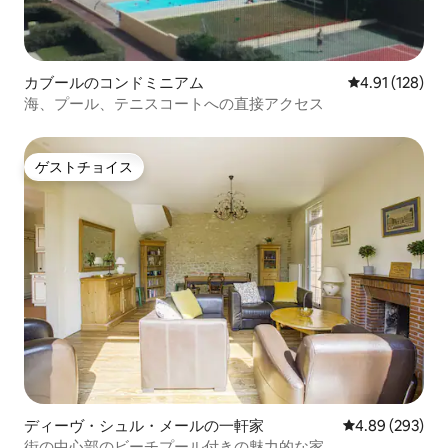
カブールのコンドミニアム
レビュー128件
4.91 (128)
海、プール、テニスコートへの直接アクセス
ゲストチョイス
ゲストチョイス
ディーヴ・シュル・メールの一軒家
レビュー293件
4.89 (293)
街の中心部のビーチプール付きの魅力的な家