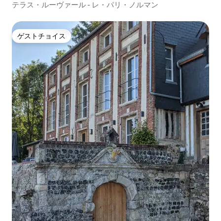
ート
テラス・ルーヴァール - レ・パリ・ノルマン
ゲストチョイス
ゲストチョイス