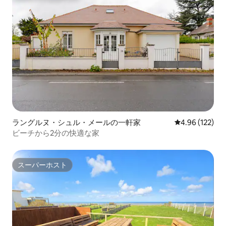
ラングルヌ・シュル・メールの一軒家
レビュー122件
4.96 (122)
ビーチから2分の快適な家
スーパーホスト
スーパーホスト