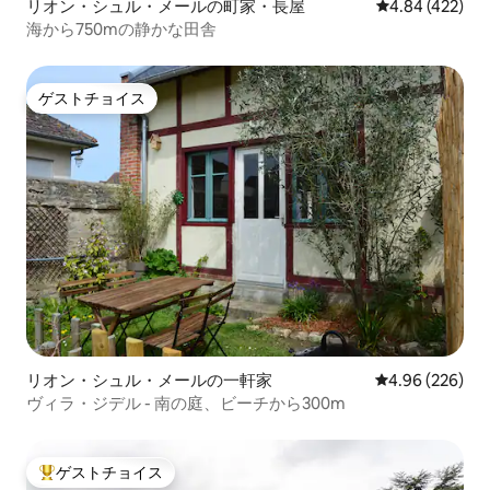
リオン・シュル・メールの町家・長屋
レビュー422件
4.84 (422)
海から750mの静かな田舎
ゲストチョイス
ゲストチョイス
リオン・シュル・メールの一軒家
レビュー226件
4.96 (226)
ヴィラ・ジデル - 南の庭、ビーチから300m
ゲストチョイス
大好評のゲストチョイスです。