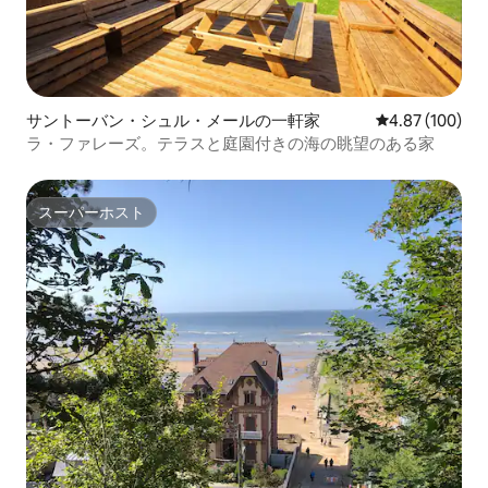
サントーバン・シュル・メールの一軒家
レビュー100件
4.87 (100)
ラ・ファレーズ。テラスと庭園付きの海の眺望のある家
スーパーホスト
スーパーホスト