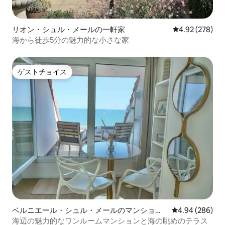
リオン・シュル・メールの一軒家
レビュー278件
4.92 (278)
海から徒歩5分の魅力的な小さな家
ゲストチョイス
ゲストチョイス
ベルニエール・シュル・メールのマンショ
レビュー286件
4.94 (286)
ン・アパート
海辺の魅力的なワンルームマンションと海の眺めのテラス