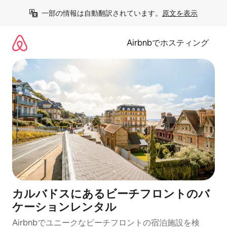
コ
一部の情報は自動翻訳されています。
原文を表示
ン
テ
ン
Airbnbでホスティング
ツ
に
ス
キ
ッ
プ
カルバドスにあるビーチフロントのバ
ケーションレンタル
Airbnbでユニークなビーチフロントの宿泊施設を検