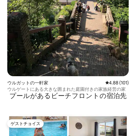
ウルガットの一軒家
レビュー101件
4.88 (101)
ウルゲートにある大きな囲まれた庭園付きの家族経営の家
プールがあるビーチフロントの宿泊先
ゲストチョイス
ゲストチョイス