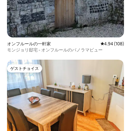
オンフルールの一軒家
レビュー108件
4.94 (108)
モンジョリ邸宅 - オンフルールのパノラマビュー
ゲストチョイス
ゲストチョイス