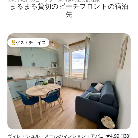
まるまる貸切のビーチフロントの宿泊
先
ゲストチョイス
大好評のゲストチョイスです。
ヴィレ・シュル・メールのマンション・アパ
レビュー138件
4.99 (138)