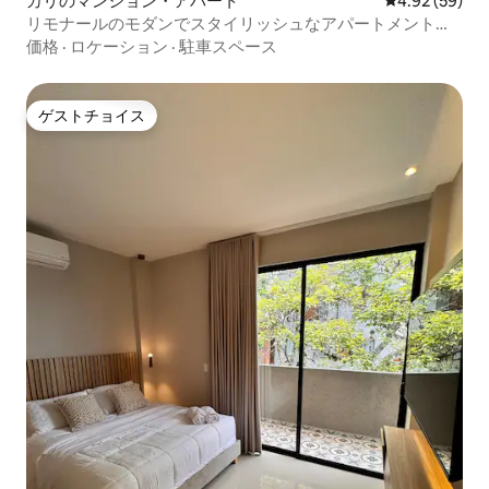
カリのマンション・アパート
レビュー59件
4.92 (59)
リモナールのモダンでスタイリッシュなアパートメントを
ご覧ください
価格
·
ロケーション
·
駐車スペース
ゲストチョイス
ゲストチョイス