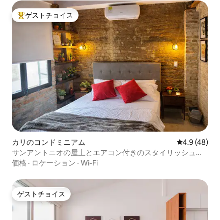
ゲストチョイス
大好評のゲストチョイスです。
カリのコンドミニアム
レビュー48
4.9 (48)
サンアントニオの屋上とエアコン付きのスタイリッシュな
スタジオ
価格
·
ロケーション
·
Wi-Fi
ゲストチョイス
ゲストチョイス