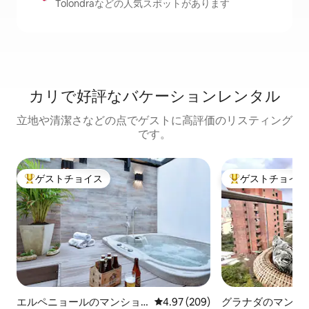
Tolondraなどの人気スポットがあります
カリで好評なバケーションレンタル
立地や清潔さなどの点でゲストに高評価のリスティング
です。
ゲストチョイス
ゲストチョイス
大好評のゲストチョイスです。
大好評のゲストチ
エルペニョールのマンショ
レビュー209件、5つ星中4.97
4.97 (209)
グラナダのマンシ