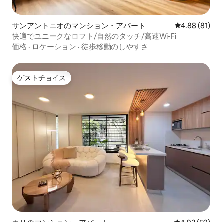
サンアントニオのマンション・アパート
レビュー81件
4.88 (81)
快適でユニークなロフト/自然のタッチ/高速Wi-Fi
価格
·
ロケーション
·
徒歩移動のしやすさ
ゲストチョイス
ゲストチョイス