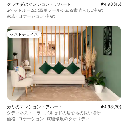
グラナダのマンション・アパート
レビュー45件
4.98 (45)
2ベッドルームの豪華プールジム＆素晴らしい眺め
家族
·
ロケーション
·
眺め
ゲストチョイス
ゲストチョイス
カリのマンション・アパート
レビュー30件
4.93 (30)
シティネスト – ラ・メルセドの居心地の良い場所
価格
·
ロケーション
·
就寝環境のクオリティ