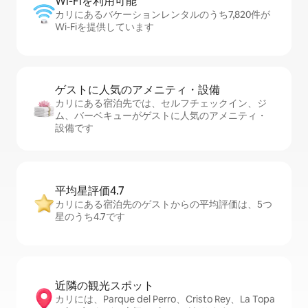
Wi-Fiを利⁠用⁠可⁠能
カリにあるバケーションレンタルのうち7,820件が
Wi-Fiを提供しています
ゲストに人⁠気⁠のア⁠メ⁠ニ⁠テ⁠ィ・設⁠備
カリにある宿泊先では、セ⁠ル⁠フチ⁠ェ⁠ッ⁠ク⁠イ⁠ン、ジ
ム、バーベキューがゲストに人気のアメニティ・
設備です
平均星評価4.7
カリにある宿泊先のゲストからの平均評価は、5つ
星のうち4.7です
近隣の観光ス⁠ポ⁠ッ⁠ト
カリには、Parque del Perro、Cristo Rey、La Topa