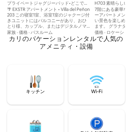
ン・アパート
ート
プライベートジャグジーパッド•どこでも
H703 素晴らし
歩ける•エル・ペニョン
駐車場
🌴 EXSTR アパートメント • Villa del Peñon
7階にある豪華な
203 この寝室1室、浴室1室のジャクージ付
ーアパートメント
きユニットにはバルコニーがあり、おひ
い景色を楽しめる
とり様、カップル、またはデジタルノマ
ます。 グラナダ
ドの方に最適です。 すべてのタブにはお
市内で最高の美食
家族
·
価格
·
バスルーム
価格
·
ロケーショ
湯が出ます。寝室にはエアコン、スマー
カリのバケーションレンタルで人気の
ン、ファッション
トテレビ、クイーンベッドがあります。
フェに囲まれていま
アメニティ・設備
すべてのアメニティ・設備が整ってお
オ、ブレバル・デ
り、快適さを念頭に置いて設計されてい
ダから数メートル
ます。 エル・ペニョン地区は歩きやすい
分、空港からわずか
エリアで、数分以内にレストランやエン
は、プール、ジャ
ターテイメントがたくさんあります。コ
ムルーム、ヨガエ
ロニアルサンアントニオはわずか3ブロッ
ペースが備わって
クです。
キッチン
Wi-Fi