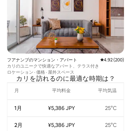
フアナンブのマンション・アパート
レビュー200件
4.92 (200)
カリのユニークで快適なアパート、テラス付き
ロケーション
·
価格
·
屋外スペース
カリを訪⁠れ⁠るの⁠に最⁠適⁠な時⁠期⁠は⁠？
月
平均料金
平均気温
1月
¥5,386 JPY
25°C
2月
¥5,386 JPY
25°C