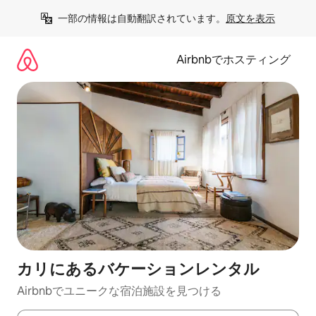
コ
一部の情報は自動翻訳されています。
原文を表示
ン
テ
ン
Airbnbでホスティング
ツ
に
ス
キ
ッ
プ
カリにあるバケーションレンタル
Airbnbでユニークな宿泊施設を見つける