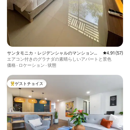
サンタモニカ・レジデンシャルのマンション・
レビュー57件
4.91 (57)
アパート
エアコン付きのグラナダの素晴らしいアパートと景色
価格
·
ロケーション
·
状態
ゲストチョイス
大好評のゲストチョイスです。