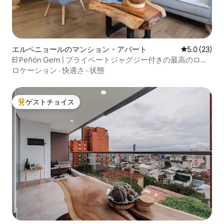
エルペニョールのマンション・アパート
レビュー23
5.0 (23)
El Peñón Gem | プライベートジャグジー付きの最高のロケ
ーション
ロケーション
·
快適さ
·
状態
ゲストチョイス
大好評のゲストチョイスです。