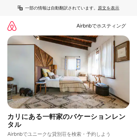
コ
一部の情報は自動翻訳されています。
原文を表示
ン
テ
ン
Airbnbでホスティング
ツ
に
ス
キ
ッ
プ
カリにある一軒家のバケーションレン
タル
Airbnbでユニークな貸別荘を検索・予約しよう