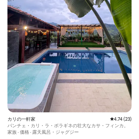
カリの一軒家
レビュー23件
4.74 (23)
パンチェ・カリ・ラ・ボラギネの壮大なカサ・フィンカ。
家族
·
価格
·
露天風呂・ジャグジー