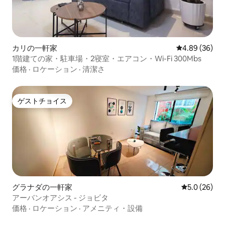
カリの一軒家
レビュー36件
4.89 (36)
1階建ての家・駐車場・2寝室・エアコン・Wi-Fi 300Mbs
価格
·
ロケーション
·
清潔さ
ゲストチョイス
ゲストチョイス
グラナダの一軒家
レビュー26
5.0 (26)
アーバンオアシス - ジョビタ
価格
·
ロケーション
·
アメニティ・設備