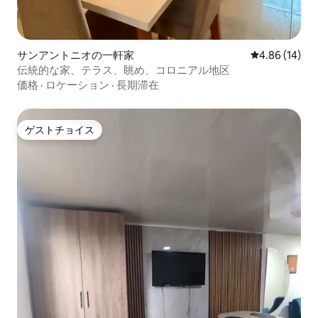
サンアントニオの一軒家
レビュー14件
4.86 (14)
伝統的な家、テラス、眺め、コロニアル地区
価格
·
ロケーション
·
長期滞在
ゲストチョイス
ゲストチョイス