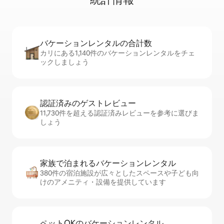
バケーションレ⁠ン⁠タ⁠ル⁠の合⁠計⁠数
カリにある1,140件のバケーションレンタルをチェ
ックしましょう
認証済みのゲ⁠ス⁠ト⁠レ⁠ビ⁠ュ⁠ー
11,730件を超える認証済みレビューを参考に選びま
しょう
家族で泊まれるバ⁠ケ⁠ー⁠シ⁠ョ⁠ンレ⁠ン⁠タ⁠ル
380件の宿泊施設が広々としたスペースや子ども向
けのアメニティ・設備を提供しています
ペットOKのバ⁠ケ⁠ー⁠シ⁠ョ⁠ンレ⁠ン⁠タ⁠ル