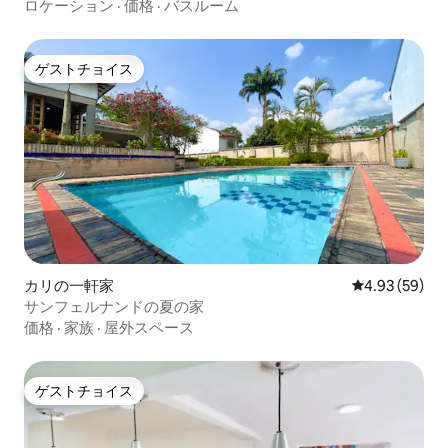
ロケーション
·
価格
·
バスルーム
ゲストチョイス
ゲストチョイス
カリの一軒家
レビュー59件
4.93 (59)
サンフェルナンドの夏の家
価格
·
家族
·
屋外スペース
ゲストチョイス
ゲストチョイス