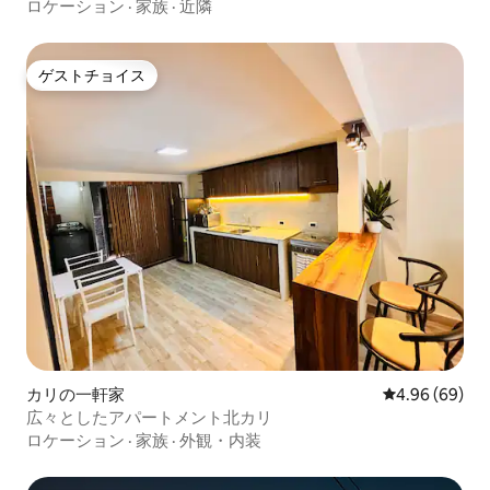
Bella
ロケーション
·
家族
·
近隣
ゲストチョイス
ゲストチョイス
カリの一軒家
レビュー69件
4.96 (69)
広々としたアパートメント北カリ
ロケーション
·
家族
·
外観・内装