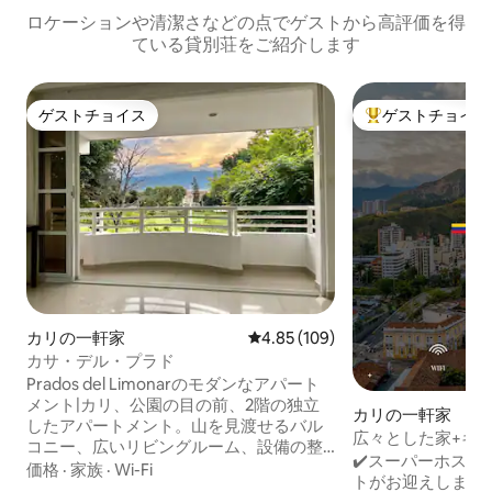
ロケーションや清潔さなどの点でゲストから高評価を得
ている貸別荘をご紹介します
ゲストチョイス
ゲストチョイス
ゲストチョイス
大好評のゲストチ
カリの一軒家
レビュー109件、5つ星中4.85
4.85 (109)
カサ・デル・プラド
Prados del Limonarのモダンなアパート
メント|カリ、公園の目の前、2階の独立
カリの一軒家
したアパートメント。山を見渡せるバル
広々とした家+キッ
コニー、広いリビングルーム、設備の整
+テラス@カリ
✔️スーパーホス
ったキッチン。エアコンとスマートテレ
価格
·
家族
·
Wi-Fi
トがお迎えします！ 🚨「割引」とい
ビを備えた3つの寝室、2つのバスルー