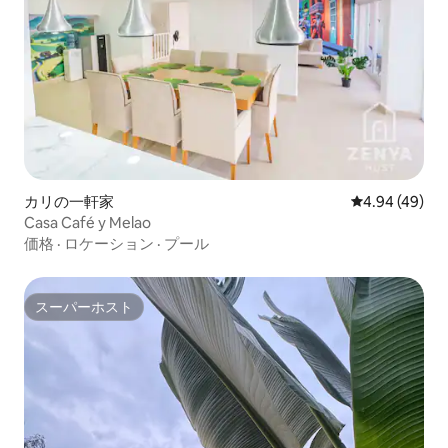
カリの一軒家
レビュー49件
4.94 (49)
Casa Café y Melao
価格
·
ロケーション
·
プール
スーパーホスト
スーパーホスト