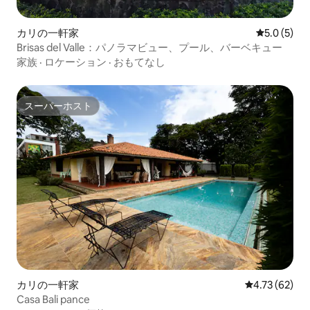
カリの一軒家
レビュー5
5.0 (5)
Brisas del Valle：パノラマビュー、プール、バーベキュー
家族
·
ロケーション
·
おもてなし
スーパーホスト
スーパーホスト
カリの一軒家
レビュー62件
4.73 (62)
Casa Bali pance