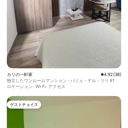
カリの一軒家
レビュー38件
4.92 (38)
独立したワンルームマンション - バジェ・デル・リリ #1
ロケーション
·
Wi-Fi
·
アクセス
ゲストチョイス
ゲストチョイス