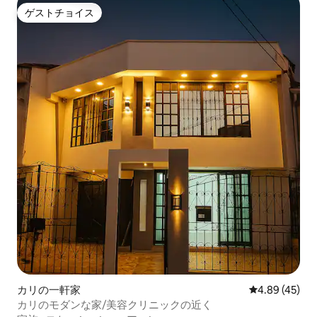
ゲストチョイス
ゲストチョイス
カリの一軒家
レビュー45件
4.89 (45)
カリのモダンな家/美容クリニックの近く