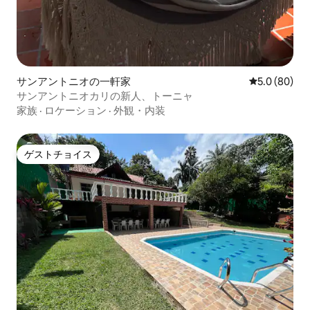
サンアントニオの一軒家
レビュー80
5.0 (80)
サンアントニオカリの新人、トーニャ
家族
·
ロケーション
·
外観・内装
ゲストチョイス
ゲストチョイス