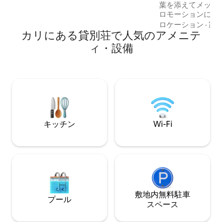
葉を添えてメッセ
ム、Wi-Fi、デスク。 エル・インヘニオ公
ロモーションにつ
園から300m。Unicentro（1.9km）、
さい。 📍 コロンビア、カリの家。🇨🇴 🏡
ロケーション
·
家
Jardín Plaza、Clínica Valle del Lili、Clínica
カリにある貸別荘で人気のアメニテ
最高のロケーショ
Imbanaco、Panceの近く。サン・アント
かつ安全な空間 🧼 洗浄用品と清掃用品を
ニオとブレバル・デル・リオへのアクセ
ィ・設備
完備 ご予約中、Airbnbには以下のものが
スが簡単。ガレージ、洗濯機、セルフチ
備わっています。 🌐 Wi-Fi 📺テレビ 🍳 キ
ェックイン。家族旅行や医療・出張に最
ッチン 🧺 洗濯機 
適です！
👉「割引」とい
れて送ってくださ
ついてお問い合わ
キッチン
Wi-Fi
敷地内無料駐⁠車
プール
ス⁠ペ⁠ー⁠ス