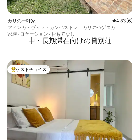
カリの一軒家
レビュー6件
4.83 (6)
フィンカ・ヴィラ・カンペストレ、カリのハゲタカ
家族
·
ロケーション
·
おもてなし
中・長期滞在向けの貸別荘
ゲストチョイス
大好評のゲストチョイスです。