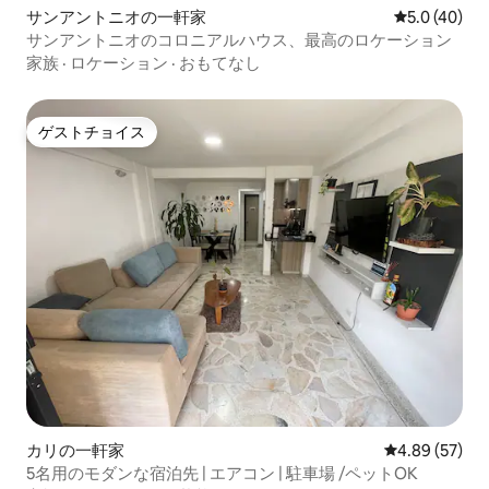
サンアントニオの一軒家
レビュー40
5.0 (40)
サンアントニオのコロニアルハウス、最高のロケーション
家族
·
ロケーション
·
おもてなし
ゲストチョイス
ゲストチョイス
カリの一軒家
レビュー57件
4.89 (57)
5名用のモダンな宿泊先 | エアコン | 駐車場 /ペットOK