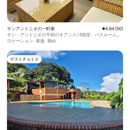
サンアントニオの一軒家
レビュー50件
4.84 (50)
サン・アントニオの平和のオアシス | 5寝室、バスルーム、
プール付き
ロケーション
·
家族
·
眺め
ゲストチョイス
ゲストチョイス