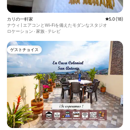
カリの一軒家
レビュー18
5.0 (18)
ナウィ | エアコンとWi-Fiを備えたモダンなスタジオ
ロケーション
·
家族
·
テレビ
ゲストチョイス
ゲストチョイス