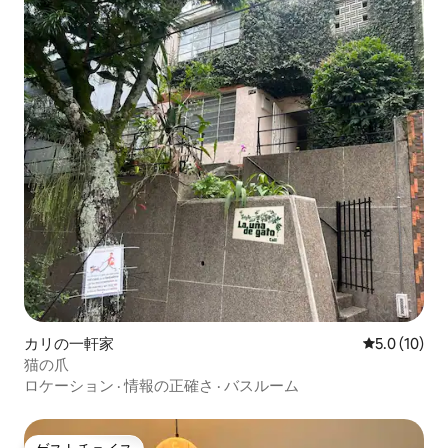
カリの一軒家
レビュー10
5.0 (10)
猫の爪
ロケーション
·
情報の正確さ
·
バスルーム