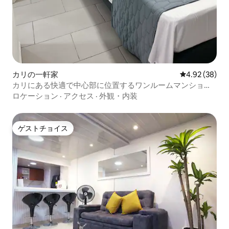
カリの一軒家
レビュー38件
4.92 (38)
カリにある快適で中心部に位置するワンルームマンション
アパート202
ロケーション
·
アクセス
·
外観・内装
ゲストチョイス
ゲストチョイス