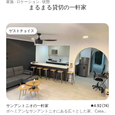
家族
·
ロケーション
·
状態
まるまる貸切の一軒家
ゲストチョイス
ゲストチョイス
サンアントニオの一軒家
レビュー74件
4.92 (74)
ボヘミアンなサンアントニオにある広々とした家、Casa