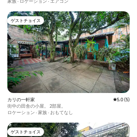
家族
·
ロケーション
·
エアコン
ゲストチョイス
ゲストチョイス
カリの一軒家
レビュー5
5.0 (5)
街中の田舎の小屋。 2部屋。
ロケーション
·
家族
·
おもてなし
ゲストチョイス
ゲストチョイス