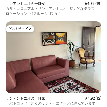
サンアントニオの一軒家
レビュー19件
4.89 (19)
カサ・コロニアル・サン・アントニオ - 魅力的なテラス
ロケーション
·
バスルーム
·
快適さ
ゲストチョイス
ゲストチョイス
サンアントニオの一軒家
レビュー12件
4.92 (12)
トパトロンドラ近くのサン・カエターノに住んでいます