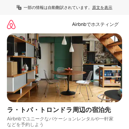
コ
一部の情報は自動翻訳されています。
原文を表示
ン
テ
ン
Airbnbでホスティング
ツ
に
ス
キ
ッ
プ
ラ・トパ・トロンドラ⁠周⁠辺⁠の宿⁠泊⁠先
Airbnbでユニークなバ⁠ケ⁠ー⁠シ⁠ョ⁠ンレ⁠ン⁠タ⁠ルや一⁠軒⁠家
な⁠ど⁠を予⁠約⁠し⁠よ⁠う