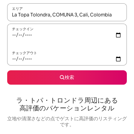
エリア
検索結果が表示されたら、上下の矢印キーを使って移動するか、
チェックイン
チェックアウト
検索
ラ・トパ・トロンドラ⁠周⁠辺⁠に⁠あ⁠る
高⁠評⁠価⁠のバ⁠ケ⁠ー⁠シ⁠ョ⁠ン⁠レ⁠ン⁠タ⁠ル
立地や清潔さなどの点でゲストに高評価のリスティング
です。