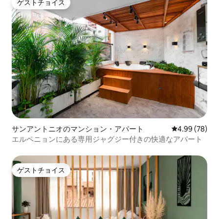
ゲストチョイス
ゲストチョイス
サンアントニオのマンション・アパート
レビュー78件
4.99 (78)
エルペニョンにある専用ジャグジー付きの快適なアパート
ゲストチョイス
ゲストチョイス