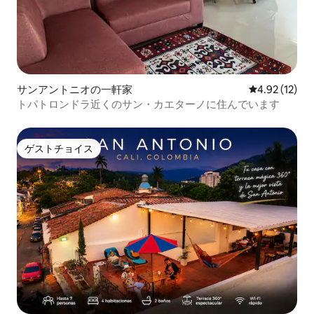
サンアントニオの一軒家
レビュー12件
4.92 (12)
トパトロンドラ近くのサン・カエターノに住んでいます
ゲストチョイス
ゲストチョイス