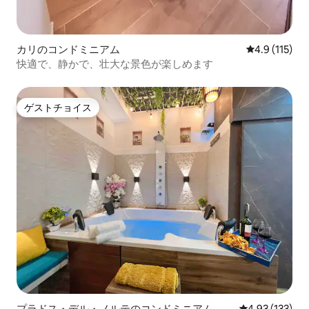
カリのコンドミニアム
レビュー115
4.9 (115)
快適で、静かで、壮大な景色が楽しめます
ゲストチョイス
ゲストチョイス
プラドス・デル・ノルテのコンドミニアム
レビュー133件
4.93 (133)