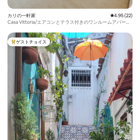
カリの一軒家
レビュー22件
4.95 (22)
Casa Vittoria/エアコンとテラス付きのワンルームアパート
メント
ゲストチョイス
大好評のゲストチョイスです。