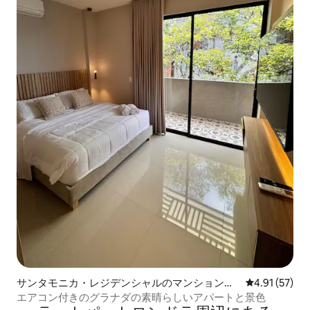
サンタモニカ・レジデンシャルのマンション・
レビュー57件
4.91 (57)
アパート
エアコン付きのグラナダの素晴らしいアパートと景色