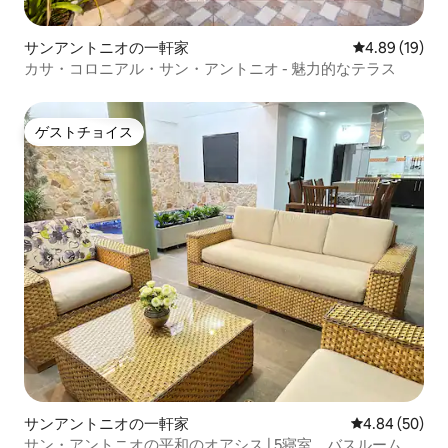
サンアントニオの一軒家
レビュー19件
4.89 (19)
カサ・コロニアル・サン・アントニオ - 魅力的なテラス
ゲストチョイス
ゲストチョイス
サンアントニオの一軒家
レビュー50件
4.84 (50)
サン・アントニオの平和のオアシス | 5寝室、バスルーム、