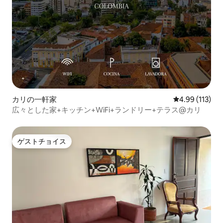
カリの一軒家
レビュー113件
4.99 (113)
広々とした家+キッチン+WiFi+ランドリー+テラス@カリ
ゲストチョイス
ゲストチョイス