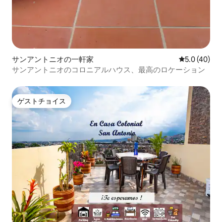
サンアントニオの一軒家
レビュー40
5.0 (40)
サンアントニオのコロニアルハウス、最高のロケーション
ゲストチョイス
ゲストチョイス