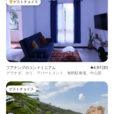
ゲストチョイス
大好評のゲストチョイスです。
フアナンブのコンドミニアム
レビュー31件
4.97 (31)
グラナダ、カリ、アパートメント、無料駐車場、中心部
ゲストチョイス
ゲストチョイス