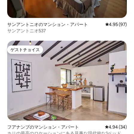
サンアントニオのマンション・アパート
レビュー97件
4.95 (97)
サンアントニオ537
ゲストチョイス
ゲストチョイス
フアナンブのマンション・アパート
レビュー34件
4.94 (34)
カリの最高のロケーションにある見事な現代的な1ベッドル