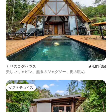
カリのログハウス
レビュー35件
4.91 (35)
美しいキャビン、無限のジャグジー、街の眺め
ゲストチョイス
ゲストチョイス