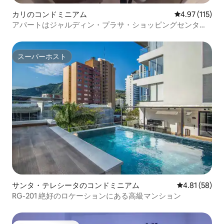
カリのコンドミニアム
レビュー115
4.97 (115)
アパートはジャルディン・プラサ・ショッピングセンター
の正面に面しています。
スーパーホスト
スーパーホスト
サンタ・テレシータのコンドミニアム
レビュー58件
4.81 (58)
RG-201 絶好のロケーションにある高級マンション