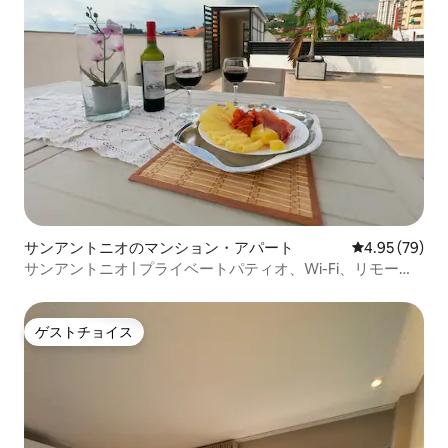
サンアントニオのマンション・アパート
レビュー79件
4.95 (79)
サンアントニオ | プライベートパティオ、Wi-Fi、リモート
ワーク。
ゲストチョイス
ゲストチョイス