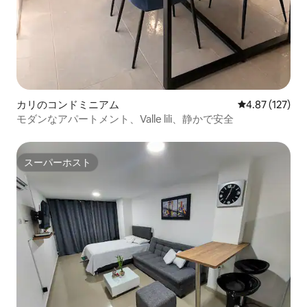
カリのコンドミニアム
レビュー127件
4.87 (127)
モダンなアパートメント、Valle lili、静かで安全
スーパーホスト
スーパーホスト