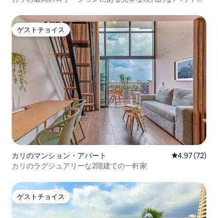
ーム
ゲストチョイス
ゲストチョイス
カリのマンション・アパート
レビュー72件
4.97 (72)
カリのラグジュアリーな2階建ての一軒家
ゲストチョイス
ゲストチョイス