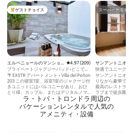
ゲストチョイス
スーパーホスト
大好評のゲストチョイスです。
スーパーホスト
エルペニョールのマンショ
レビュー209件、5つ星中4.97
4.97 (209)
サンアントニオの
ン・アパート
ン・アパート
プライベートジャグジーパッド•どこでも
快適でユニークなロ
歩ける•エル・ペニョン
高速Wi-Fi
🌴 EXSTR アパートメント • Villa del Peñon
サンアントニオにあ
203 この寝室1室、浴室1室のジャクージ付
りながら豪華でモ
きユニットにはバルコニーがあり、おひ
最高のレストラン
とり様、カップル、またはデジタルノマ
ラブまで徒歩圏内！ カリの有名な芸
ラ・トパ・トロンドラ⁠周⁠辺⁠の
ドの方に最適です。 すべてのタブにはお
で植民地時代の面
湯が出ます。寝室にはエアコン、スマー
オ地区の中心部に
バ⁠ケ⁠ー⁠シ⁠ョ⁠ン⁠レ⁠ン⁠タ⁠ル⁠で人⁠気⁠の
トテレビ、クイーンベッドがあります。
ロフトには、快適
ア⁠メ⁠ニ⁠テ⁠ィ⁠・⁠設⁠備
すべてのアメニティ・設備が整ってお
すべて備わってい
り、快適さを念頭に置いて設計されてい
クイーンサイズベ
ます。 エル・ペニョン地区は歩きやすい
ス、エアコン、洗
エリアで、数分以内にレストランやエン
など！ すべてのアメニティと快適さを備