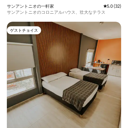
サンアントニオの一軒家
レビュー32
5.0 (32)
サンアントニオのコロニアルハウス、壮大なテラス
ゲストチョイス
ゲストチョイス