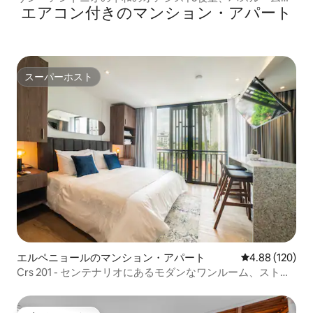
エアコン付きのマンション・アパート
プール付き
スーパーホスト
スーパーホスト
エルペニョールのマンション・アパート
レビュー120件
4.88 (120)
Crs 201 - センテナリオにあるモダンなワンルーム、ストリ
ートビュー