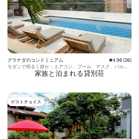
グラナダのコンドミニアム
レビュー26件
4.96 (26)
モダンで明るく静か：エアコン、プール、デスク、バルコ
家族と泊まれる貸別荘
ニー
ゲストチョイス
ゲストチョイス