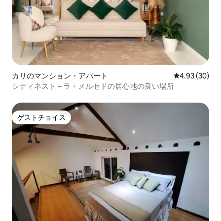
カリのマンション・アパート
レビュー30件
4.93 (30)
シティネスト – ラ・メルセドの居心地の良い場所
ゲストチョイス
ゲストチョイス