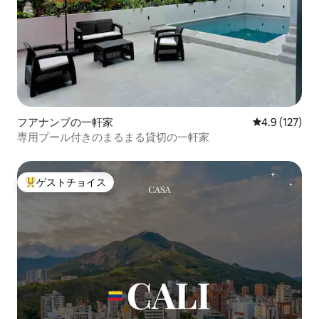
フアナンブの一軒家
レビュー127
4.9 (127)
専用プール付きのまるまる貸切の一軒家
ゲストチョイス
大好評のゲストチョイスです。