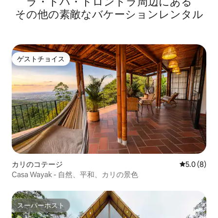
ラ・トパ・トロンドラ⁠周⁠辺⁠に⁠あ⁠る
そ⁠の⁠他⁠の素⁠敵⁠なバ⁠ケ⁠ー⁠シ⁠ョ⁠ン⁠レ⁠ン⁠タ⁠ル
ゲストチョイス
ゲストチョイス
カリのコテージ
レビュー8
5.0 (8)
Casa Wayak - 自然、平和、カリの景色
スーパーホスト
スーパーホスト