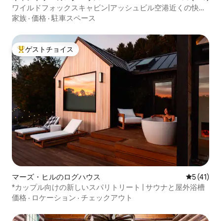
ワイルドフォックスキャビン|アッシュビル空港近くの快適
な自然の中の隠れ家
家族
·
価格
·
駐車スペース
ゲストチョイス
大好評のゲストチョイスです。
マーズ・ヒルのログハウス
レビュー4
5 (41)
*カップル向けの新しいスパリトリート | サウナと屋外浴槽
価格
·
ロケーション
·
チェックアウト