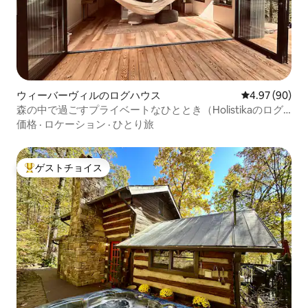
ウィーバーヴィルのログハウス
レビュー90件
4.97 (90)
森の中で過ごすプライベートなひととき（Holistikaのログ
ハウス）
価格
·
ロケーション
·
ひとり旅
ゲストチョイス
大好評のゲストチョイスです。