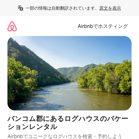
コ
一部の情報は自動翻訳されています。
原文を表示
ン
テ
ン
Airbnbでホスティング
ツ
に
ス
キ
ッ
プ
バンコム郡にあるログハウスのバケー
ションレンタル
Airbnbでユニークなログハウスを検索・予約しよう