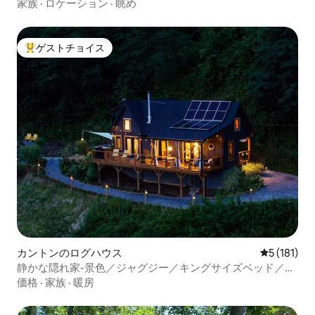
ハウス
家族
·
ロケーション
·
眺め
ゲストチョイス
大好評のゲストチョイスです。
カントンのログハウス
レビュー1
5 (181)
静かな隠れ家-景色／ジャグジー／キングサイズベッド／ア
ヴェロニア近く
価格
·
家族
·
暖房