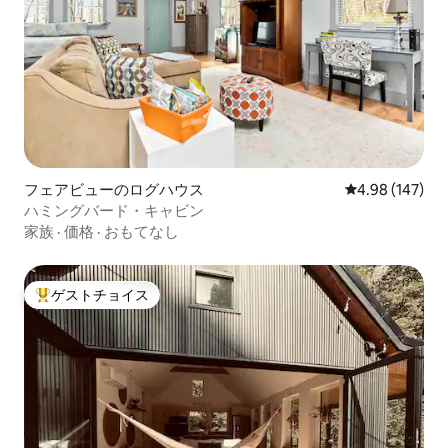
フェアビューのログハウス
レビュー147件
4.98 (147)
ハミングバード・キャビン
家族
·
価格
·
おもてなし
ゲストチョイス
大好評のゲストチョイスです。