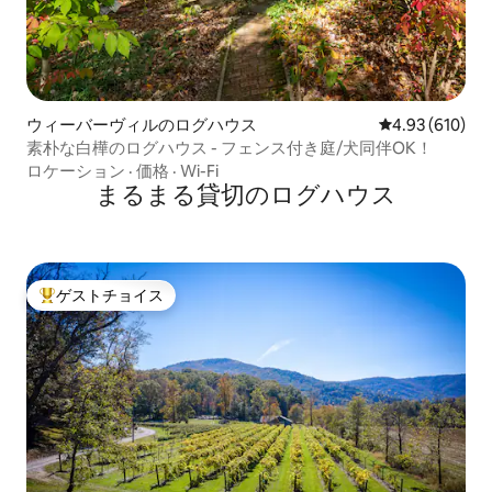
ウィーバーヴィルのログハウス
レビュー610件
4.93 (610)
素朴な白樺のログハウス - フェンス付き庭/犬同伴OK！
ロケーション
·
価格
·
Wi-Fi
まるまる貸切のログハウス
ゲストチョイス
大好評のゲストチョイスです。