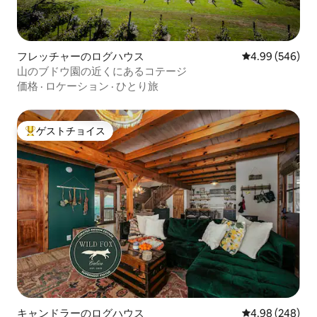
フレッチャーのログハウス
レビュー546件
4.99 (546)
山のブドウ園の近くにあるコテージ
価格
·
ロケーション
·
ひとり旅
ゲストチョイス
大好評のゲストチョイスです。
キャンドラーのログハウス
レビュー248件
4.98 (248)