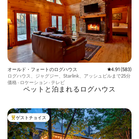
オールド・フォートのログハウス
レビュー583件
4.91 (583)
ログハウス、ジャグジー、Starlink、アッシュビルまで25分
価格
·
ロケーション
·
テレビ
ペットと泊まれるログハウス
ゲストチョイス
大好評のゲストチョイスです。