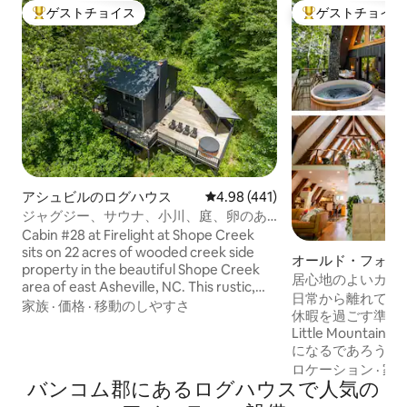
ゲストチョイス
ゲストチョイス
大好評のゲストチョイスです。
大好評のゲストチ
アシュビルのログハウス
レビュー441件、5つ星中4.98
4.98 (441)
ジャグジー、サウナ、小川、庭、卵のあ
るモダンなキャビン！
Cabin #28 at Firelight at Shope Creek
sits on 22 acres of wooded creek side
オールド・フォー
property in the beautiful Shope Creek
ス
居心地のよいカスタ
area of east Asheville, NC. This rustic,
ジー • カタワバ滝
日常から離れて、
modern home shares the property with
家族
·
価格
·
移動のしやすさ
休暇を過ごす準備
7 other small cabins in the valley below.
Little Mounta
Newly updated in 2023 with 4 bedrooms,
になるであろう新し
2.5 baths and a new hot tub. A perfect
ーカーの森の中に
ロケーション
·
家
getaway!!
バンコム郡にあるログハウスで人気の
分の距離にあると
なく、プライバシ