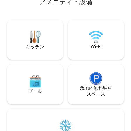
アメニティ・設備
す。町には醸造所
ラン、ショップ、
ールズのハイキン
詳しくは、大変人気
万人以上！）Inst
「littlemounta
い！ **カレンダーに関する情報：下部の
「よくある質問」を
キッチン
Wi-Fi
敷地内無料駐⁠車
プール
ス⁠ペ⁠ー⁠ス