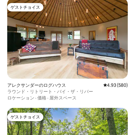
ゲストチョイス
ゲストチョイス
アレクサンダーのログハウス
レビュー580件
4.93 (580)
ラウンド・リトリート・バイ・ザ・リバー
ロケーション
·
価格
·
屋外スペース
ゲストチョイス
ゲストチョイス