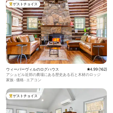
ゲストチョイス
大好評のゲストチョイスです。
ウィーバーヴィルのログハウス
レビュー162件
4.99 (162)
アシュビル近郊の農場にある歴史ある石と木材のロッジ
家族
·
価格
·
エアコン
ゲストチョイス
大好評のゲストチョイスです。