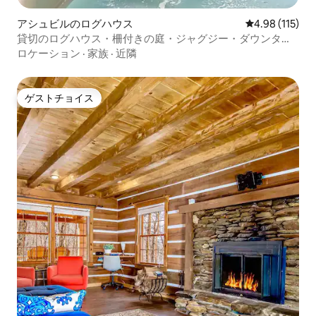
アシュビルのログハウス
レビュー115件
4.98 (115)
貸切のログハウス・柵付きの庭・ジャグジー・ダウンタウ
ンまで15分
ロケーション
·
家族
·
近隣
ゲストチョイス
ゲストチョイス