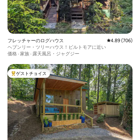
フレッチャーのログハウス
レビュー706件
4.89 (706)
ヘブンリー・ツリーハウス！ビルトモアに近い
価格
·
家族
·
露天風呂・ジャグジー
ゲストチョイス
大好評のゲストチョイスです。