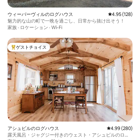
ウィーバーヴィルのログハウス
レビュー128件
4.95 (128)
魅力的な山の町で一晩を過ごし、日常から抜け出そう！
家族
·
ロケーション
·
Wi-Fi
ゲストチョイス
大好評のゲストチョイスです。
アシュビルのログハウス
レビュー280件
4.99 (280)
露天風呂・ジャグジー付きのウェスト・アシュビルのログ