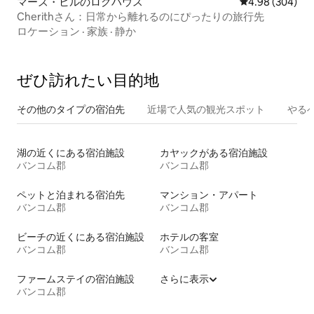
マーズ・ヒルのログハウス
レビュー304件
4.98 (304)
Cherithさん：日常から離れるのにぴったりの旅行先
ロケーション
·
家族
·
静か
ぜひ訪⁠れ⁠た⁠い目⁠的⁠地
その他のタ⁠イ⁠プ⁠の宿⁠泊⁠先
近場で人気の観光スポット
やる
湖の近くにある宿泊施設
カヤックがある宿泊施設
バンコム郡
バンコム郡
ペットと泊まれる宿泊先
マンション・アパート
バンコム郡
バンコム郡
ビーチの近くにある宿泊施設
ホテルの客室
バンコム郡
バンコム郡
ファームステイの宿泊施設
さらに表示
バンコム郡