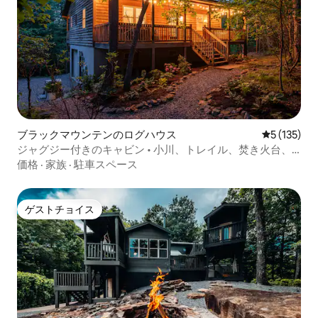
ブラックマウンテンのログハウス
レビュー1
5 (135)
ジャグジー付きのキャビン • 小川、トレイル、焚き火台、
犬OK
価格
·
家族
·
駐車スペース
ゲストチョイス
ゲストチョイス