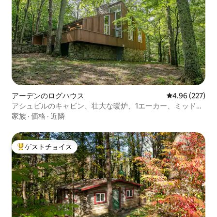
アーデンのログハウス
レビュー227件
4.96 (227)
アシュビルのキャビン、壮大な暖炉、1エーカー、ミッドモ
ダン
家族
·
価格
·
近隣
ゲストチョイス
大好評のゲストチョイスです。