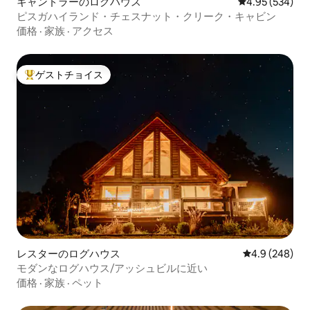
キャンドラーのログハウス
レビュー534件
4.95 (534)
ピスガハイランド・チェスナット・クリーク・キャビン
価格
·
家族
·
アクセス
ゲストチョイス
大好評のゲストチョイスです。
レスターのログハウス
レビュー248
4.9 (248)
モダンなログハウス/アッシュビルに近い
価格
·
家族
·
ペット