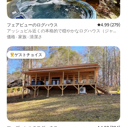
フェアビューのログハウス
レビュー279件
4.99 (279)
アッシュビル近くの本格的で穏やかなログハウス（ジャグ
ジー付き）
価格
·
家族
·
清潔さ
ゲストチョイス
大好評のゲストチョイスです。