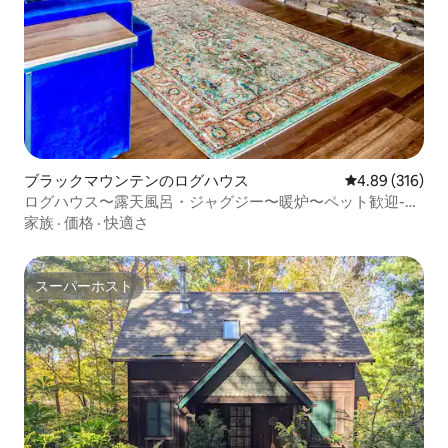
ブラックマウンテンのログハウス
レビュー316件
4.89 (316)
ログハウス〜露天風呂・ジャグジー〜暖炉〜ペット歓迎-
WIFI
家族
·
価格
·
快適さ
スーパーホスト
スーパーホスト