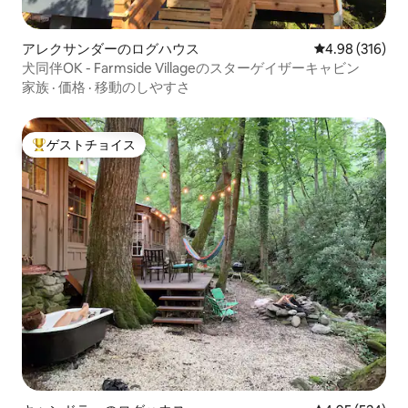
アレクサンダーのログハウス
レビュー316件
4.98 (316)
犬同伴OK - Farmside Villageのスターゲイザーキャビン
家族
·
価格
·
移動のしやすさ
ゲストチョイス
大好評のゲストチョイスです。