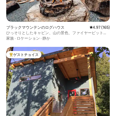
ブラックマウンテンのログハウス
レビュー165件
4.97 (165)
ひっそりとしたキャビン、山の景色、ファイヤーピット、
ホットタブ！
家族
·
ロケーション
·
静か
ゲストチョイス
大好評のゲストチョイスです。