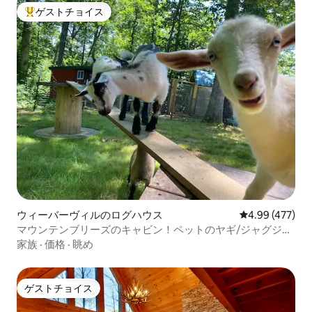
ゲストチョイス
大好評のゲストチョイスです。
ウィーバーヴィルのログハウス
レビュー477件
4.99 (477)
マウンテンブリーズのキャビン！ペットのヤギ/ジャグジ
ー/15人まで
家族
·
価格
·
眺め
ゲストチョイス
ゲストチョイス