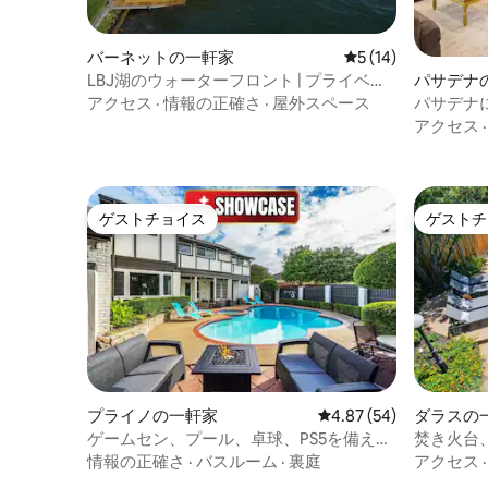
絡ください。 ジルカーパークやバートン
スプリングスに近い、緑豊かな丘陵地帯
バーネットの一軒家
レビュー14件、5
5 (14)
の静けさをお楽しみください。 または、
近くのサウスラマーに行くこともできま
LBJ湖のウォーターフロント | プライベー
パサデナ
す。レストラン、ショップ、映画館、カ
トドック | 家族で楽しめる！
アクセス
·
情報の正確さ
·
屋外スペース
パサデナ
フェがたくさんあります。近くにはする
（ゲーム
アクセス
ことがたくさんあります。 私の家はバス
ド2台付
停から2ブロックです（サウスラマーでは
バートンスプリングス、ボールディンク
リーク、ダウンタウンなどに行けま
ゲストチョイス
ゲストチ
す）。 10月9日～16日（ACLフェスティバ
ゲストチョイス
ゲストチ
ル期間中）は最低3泊以上。
プライノの一軒家
レビュー54件、5つ星中
4.87 (54)
ダラスの
ゲームセン、プール、卓球、PS5を備えた
焚き火台
大規模ヴィラ
ダンな宿
情報の正確さ
·
バスルーム
·
裏庭
アクセス