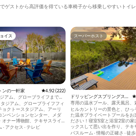
でゲストから高評価を得ている車椅子から移乗しやすいトイレ
ョイス
スーパーホスト
ョイス
スーパーホスト
4.96つ星の平均評価
トンの一軒家
レビュー222件、5つ星中4.92つ星の平均評価
4.92 (222)
ドリッピングスプリングスの
スタジアム、グローブライフまで徒
一軒家
専用の温水プール、露天風呂、
 ピックルボール | ジョージア
&Tスタジアム、グローブライフフィ
い眺めとデッキ
ヒルカントリーの景色と、ひっ
チョクトースタジアム、アーリ
た温水プライベートプールをお
コンベンションセンター、メダ
ださい！寝室5室と浴室2室の家
・オナー博物館、テキサスライ
ックスして思い出を作り、テキ
ポートスタジアムまで徒歩10分
ム
·
アクセス
·
テレビ
ル・カントリーを探索するのに
アーリントン、シックス・フラッグ
バスルーム
·
情報の正確さ
·
徒歩