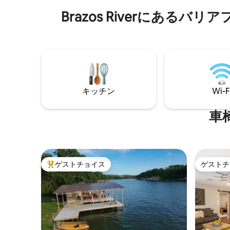
Broken Spoke、Torchy's、Red's Porch、
ス＆ハリケ
Brazos Riverにあ
Kerbey Lane、Matt's El Rancho、Patika
ス・フォ
Cafe、Bouldin Creek Cafe、
ールド空港
Wheatsville、Maria'sに近いです。 木々の
ャン大学
景色、立地、雰囲気、活気の近くの静け
ックヤードズまで2
さが気に入るはずです。 カップル、一人
ゲームルー
旅、ビジネス旅行者、ご家族連れにおす
ビリヤード
すめです（ただし、子供の安全対策はで
🔹 ダーツ
きていません）。 キッチンはダイニング
ーベキュー
キッチン
Wi-F
エリアとリビングルームに面しており、
分） 🔹
独立した寝室が2部屋あります。 内部スペ
🔹 形状記
ースは750平方フィート、バックデッキは
Fi
車
約280平方フィートです。 リビングルーム
と寝室の1つにある大きなガラス製の引き
戸は、屋内と屋外のリビングの雰囲気を
醸し出し、広さと木の上にいるような感
覚をプラスします。 私の家は2戸建ての裏
ゲストチョイス
ゲストチ
大好評のゲストチョイスです。
ゲストチ
のユニットです。 通りから離れているの
で、とてもプライベートで静かです。
Airbnbのメッセージ、メール、電話で簡
単にご連絡いただけます。地元のおすす
め情報をお知らせいたします。 もちろ
ん、滞在中に何か問題が発生した場合
は、ハウスキーパーと同様、私にもご連