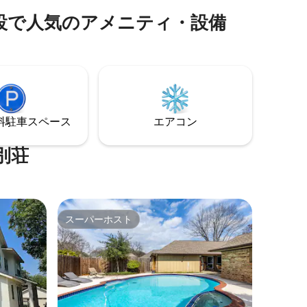
しい快適
のために町に来る場合、家は約15 ～20分
泊施設で人気のアメニティ・設備
の場所にあります。 広々とした4ベッドル
（79
ーム（キング1台、クイーン2台、シングル
ださい。
1台）と3バスルームがあります。 プール
フィート3
とジャグジーは一年中ご利用いただけま
トのプライ
すが、プールは5月から10月まで温水にな
ント/リラ
ります。 ここはリラックスするのに最適
ートポン
な場所です。
影響を受
⁠車ス⁠ペ⁠ー⁠ス
エアコン
別荘
スーパーホスト
スーパーホスト