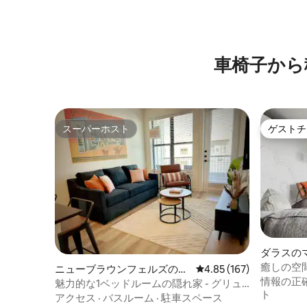
車椅子から
スーパーホスト
ゲストチ
スーパーホスト
ゲストチ
ダラスの
ト
癒しの空
ニューブラウンフェルズのマ
レビュー167件、5つ星
4.85 (167)
ム|プール
情報の正
ンション・アパート
魅力的な1ベッドルームの隠れ家 - グリュ
ト
ーネホールまで歩いて行けます、Upsca
アクセス
·
バスルーム
·
駐車スペース