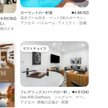
ガーランドの一軒家
レビュー52件、5つ星
4.88 (52)
温水プール付き、ペットOKのガーランド
レビュー162件、5つ星中4.93つ星の平均評価
4.93 (162)
の隠れ家
アクセス
·
バスルーム
·
アメニティ・設備
職人
境のクオ
ゲストチョイス
ゲストチョイス
フレデリックスバーグの一軒
レビュー124件、5つ
4.9 (124)
家
Das 406 Gasthaus、ジャグジー、ゲーム
ルーム、メインストリートまで徒歩
アクセス
·
情報の正確さ
·
状態