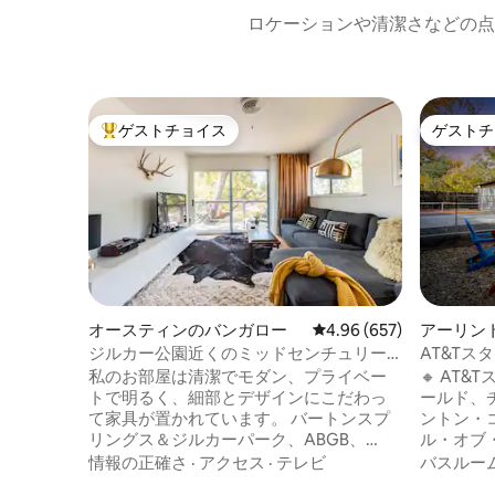
ロケーションや清潔さなどの点
ゲストチョイス
ゲストチ
大好評のゲストチョイスです。
ゲストチ
オースティンのバンガロー
レビュー657件、5つ星中
4.96 (657)
アーリン
ジルカー公園近くのミッドセンチュリー
AT&T
モダンなツリーハウス
歩圏内 |
私のお部屋は清潔でモダン、プライベー
🔸 AT
トで明るく、細部とデザインにこだわっ
ールド、
て家具が置かれています。 バートンスプ
ントン・
リングス＆ジルカーパーク、ABGB、
ル・オブ
Soup Peddler - Real Food & Juice Bar、
ブ＆エス
情報の正確さ
·
アクセス
·
テレビ
バスルー
Gourdough's、Papalote、Phoenicia、
🔸 UT