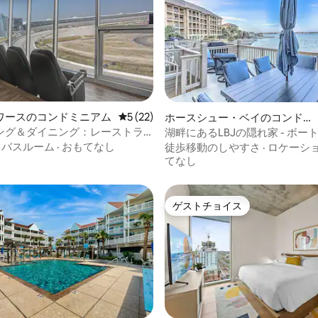
4.88つ星の平均評価
ワースのコンドミニアム
レビュー22件、5つ星中5つ星の平均評価
5 (22)
ホースシュー・ベイのコンドミ
ニアム
ング＆ダイニング：レーストラ
湖畔にあるLBJの隠れ家 - ボー
めが楽しめるフォートワースの
り、8名様まで宿泊可能
·
バスルーム
·
おもてなし
徒歩移動のしやすさ
·
ロケーシ
ニアム！
てなし
ゲストチョイス
ゲストチョイス