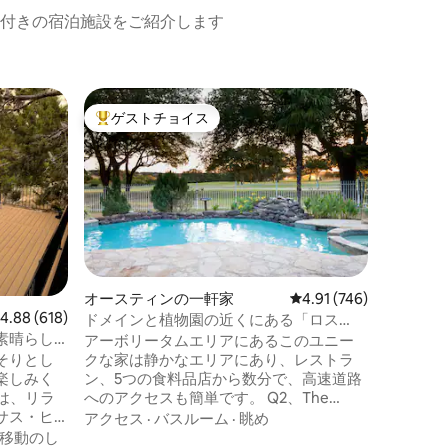
付きの宿泊施設をご紹介します
コンフォ
ゲストチョイス
ゲスト
大好評のゲストチョイスです。
ゲスト
RW牧場
テキサス
し、絵の
す。 コマンチェハウスには2つのベッドル
ームがあ
台と専用
バスルー
の窓から
屋で、オ
リアとキッチ
オースティンの一軒家
レビュー746件、5つ星
4.91 (746)
リーには
レビュー618件、5つ星中4.88つ星の平均評価
4.88 (618)
ドメインと植物園の近くにある「ロス
ーチがないと
素晴らし
ト・ホライズン」脱出ゲーム
アーボリータムエリアにあるこのユニー
リーの美
そりとし
クな家は静かなエリアにあり、レストラ
拠点です
楽しみく
ン、5つの食料品店から数分で、高速道路
ッピング
は、リラ
へのアクセスも簡単です。 Q2、The
リー、州
サス・ヒ
Domain & Renaissance Austin Hotelに近
アクセス
·
バスルーム
·
眺め
最適な場
いです。 ムーディセンターのコンサート
移動のし