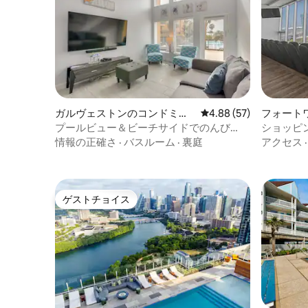
ガルヴェストンのコンドミニ
レビュー57件、5つ星中
4.88 (57)
フォート
アム
プールビュー＆ビーチサイドでのんび
ショッピ
り：ガルベストンのコンドミニアム！
ックの眺
情報の正確さ
·
バスルーム
·
裏庭
アクセス
コンドミ
ゲストチョイス
ゲストチョイス