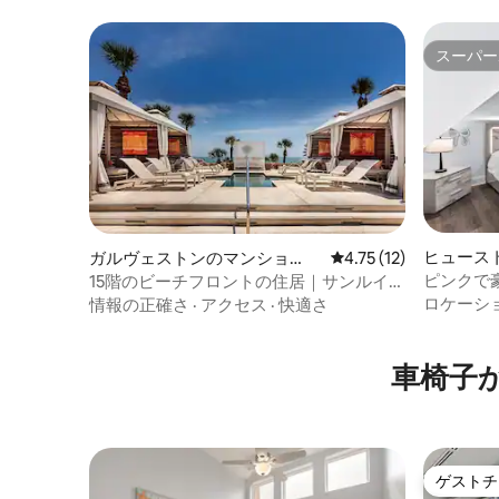
スーパー
スーパー
ヒュース
ガルヴェストンのマンショ
レビュー12件、5つ星
4.75 (12)
ン・アパート
ピンクで豪
15階のビーチフロントの住居｜サンルイス
ダウンタ
リゾート
ロケーシ
情報の正確さ
·
アクセス
·
快適さ
車椅子
ゲストチ
ゲストチ