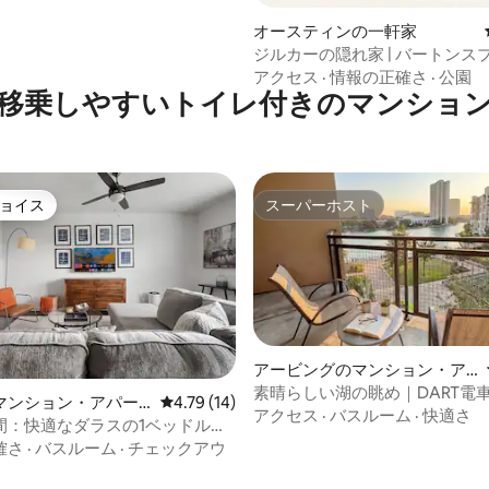
オースティンの一軒家
ジルカーの隠れ家 | バートンス
まで徒歩 | 10人宿泊可能
アクセス
·
情報の正確さ
·
公園
移乗しやすいトイレ付きのマンショ
ョイス
スーパーホスト
ョイス
スーパーホスト
アービングのマンション・ア
パート
素晴らしい湖の眺め｜DART電
マンション・アパー
レビュー14件、5つ星中4.79つ星の平均評価
4.79 (14)
プール
アクセス
·
バスルーム
·
快適さ
間：快適なダラスの1ベッドルー
中4.85つ星の平均評価
＆ジム UTSW
確さ
·
バスルーム
·
チェックアウ