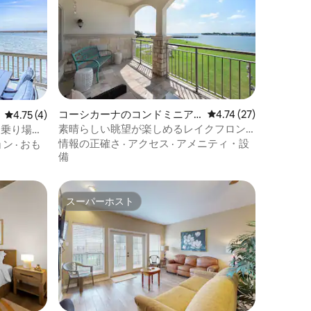
コーシカーナのコンドミニア
レビュー27件、5つ星
4.74 (27)
レビュー4件、5つ星中4.75つ星の平均評価
4.75 (4)
ム
素晴らしい眺望が楽しめるレイクフロン
ト乗り場あ
トの楽園！
情報の正確さ
·
アクセス
·
アメニティ・設
ョン
·
おも
備
スーパーホスト
スーパーホスト