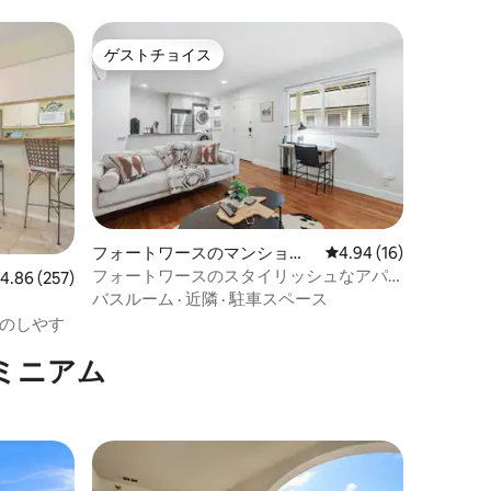
ゲストチョイス
ゲストチョイス
フォートワースのマンショ
レビュー16件、5つ星
4.94 (16)
ン・アパート
フォートワースのスタイリッシュなアパ
レビュー257件、5つ星中4.86つ星の平均評価
4.86 (257)
ート：快適で便利
バスルーム
·
近隣
·
駐車スペース
のしやす
ミニアム