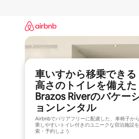
コ
ン
テ
ン
ツ
に
ス
キ
ッ
プ
車いすから移乗できる
高さのトイレを備えた
Brazos Riverのバケー
ョンレンタル
Airbnbでバリアフリーに配慮した、車椅子か
乗しやすいトイレ付きのユニークな宿泊施設
索・予約しよう