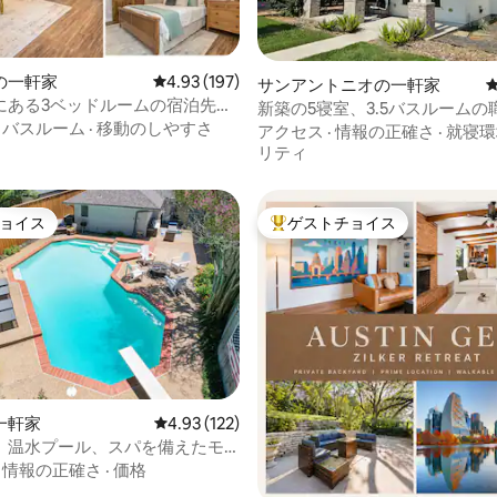
つ星中5つ星の平均評価
の一軒家
レビュー197件、5つ星中4.93つ星の平均評価
4.93 (197)
サンアントニオの一軒家
にある3ベッドルームの宿泊先
新築の5寝室、3.5バスルームの
ルーム、パティオ、キングベッ
·
バスルーム
·
移動のしやすさ
アクセス
·
情報の正確さ
·
就寝環
き）
リティ
ョイス
ゲストチョイス
ョイス
大好評のゲストチョイスです。
4.87つ星の平均評価
一軒家
レビュー122件、5つ星中4.93つ星の平均評価
4.93 (122)
、温水プール、スパを備えたモ
泊先
·
情報の正確さ
·
価格