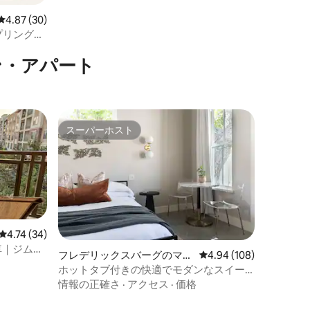
レビュー30件、5つ星中4.87つ星の平均評価
4.87 (30)
プリングス
ン・アパート
スーパーホスト
スーパーホスト
レビュー34件、5つ星中4.74つ星の平均評価
4.74 (34)
車｜ジム＆
フレデリックスバーグのマン
レビュー108件、5つ星
4.94 (108)
ション・アパート
ホットタブ付きの快適でモダンなスイー
ト
情報の正確さ
·
アクセス
·
価格