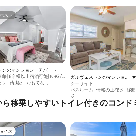
ホスト
ホスト
トンのマンション・アパート
中4.75つ星の平均評価
華| 6名様以上宿泊可能| NRG/
ガルヴェストンのマンショ
ウンまで数分
ョン
·
清潔さ
·
おもてなし
ン・アパート
シーサイド
バスルーム
·
情報の正確さ
·
移動
さ
から移乗しやすいトイレ付きのコンド
ョイス
ョイス