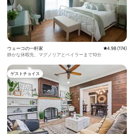
ウェーコの一軒家
レビュー174件
4.98 (174)
静かな休暇先、マグノリアとベイラーまで10分
ゲストチョイス
ゲストチョイス