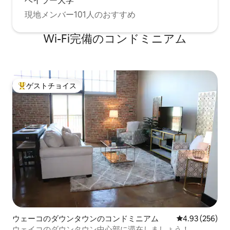
ベイラー大学
現地メンバー101人のおすすめ
Wi-Fi完備のコンドミニアム
ゲストチョイス
大好評のゲストチョイスです。
ウェーコのダウンタウンのコンドミニアム
レビュー256件
4.93 (256)
ウェイコのダウンタウン中心部に滞在しましょう！