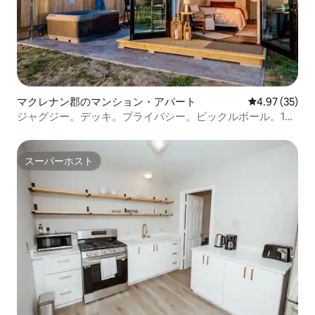
マクレナン郡のマンション・アパート
レビュー35件
4.97 (35)
ジャグジー。デッキ。プライバシー。ピックルボール。10
分 - ウェーコ
スーパーホスト
スーパーホスト