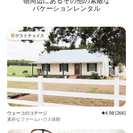
物⁠周⁠辺⁠に⁠あ⁠るそ⁠の⁠他⁠の素⁠敵⁠な
バ⁠ケ⁠ー⁠シ⁠ョ⁠ン⁠レ⁠ン⁠タ⁠ル
ゲストチョイス
大好評のゲストチョイスです。
ウェーコのコテージ
レビュー266件
4.98 (266)
素朴なファームハウス体験