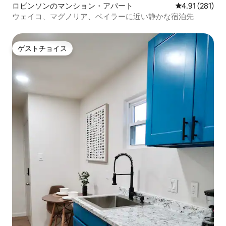
ロビンソンのマンション・アパート
レビュー281件
4.91 (281)
ウェイコ、マグノリア、ベイラーに近い静かな宿泊先
ゲストチョイス
ゲストチョイス