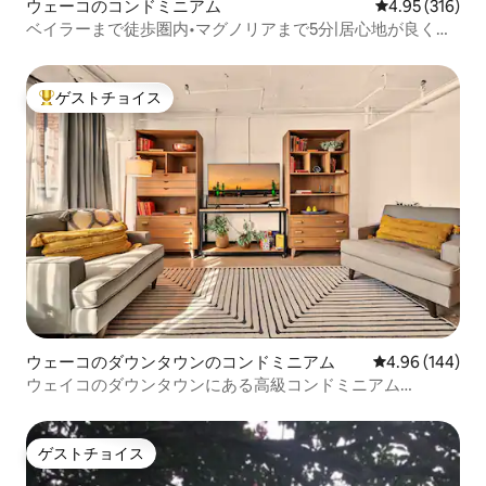
ウェーコのコンドミニアム
レビュー316件
4.95 (316)
ベイラーまで徒歩圏内•マグノリアまで5分|居心地が良くて
スタイリッシュ
ゲストチョイス
大好評のゲストチョイスです。
ウェーコのダウンタウンのコンドミニアム
レビュー144件
4.96 (144)
ウェイコのダウンタウンにある高級コンドミニアム
「Sunshine & Silos」
ゲストチョイス
ゲストチョイス