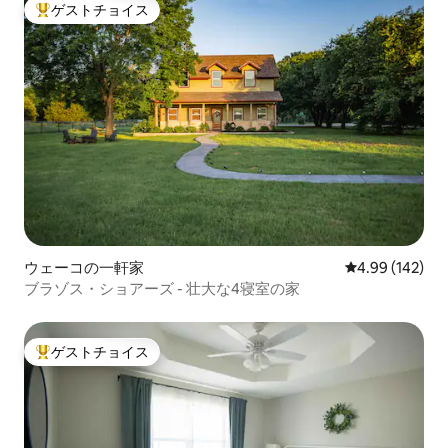
ゲストチョイス
大好評のゲストチョイスです。
ウェーコの一軒家
レビュー142件
4.99 (142)
ブラゾス・ショアーズ - 壮大な4寝室の家
ゲストチョイス
大好評のゲストチョイスです。