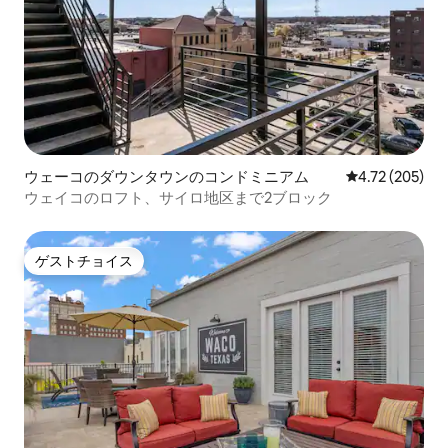
ウェーコのダウンタウンのコンドミニアム
レビュー205件
4.72 (205)
ウェイコのロフト、サイロ地区まで2ブロック
ゲストチョイス
ゲストチョイス