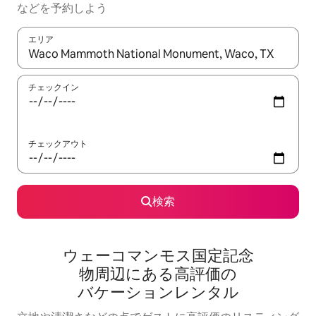
な⁠ど⁠を予⁠約⁠し⁠よ⁠う
エリア
検索結果が表示されたら、上下の矢印キーを使って移動するか、
チェックイン
チェックアウト
検索
ウェーコマンモス国定記念
物⁠周⁠辺⁠に⁠あ⁠る高⁠評⁠価⁠の
バ⁠ケ⁠ー⁠シ⁠ョ⁠ン⁠レ⁠ン⁠タ⁠ル