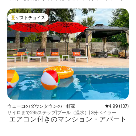
ーピット、ゲームルーム
ゲストチョイス
大好評のゲストチョイスです。
ウェーコのダウンタウンの一軒家
レビュー137件
4.99 (137)
サイロまで295ステップ|プール（温水）| 3分ベイラー
エアコン付きのマンション・アパート