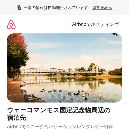
コ
一部の情報は自動翻訳されています。
原文を表示
ン
テ
ン
Airbnbでホスティング
ツ
に
ス
キ
ッ
プ
ウェーコマンモス国定記念物⁠周⁠辺⁠の
宿⁠泊⁠先
Airbnbでユニークなバ⁠ケ⁠ー⁠シ⁠ョ⁠ンレ⁠ン⁠タ⁠ルや一⁠軒⁠家