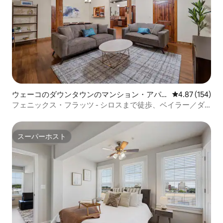
ウェーコのダウンタウンのマンション・アパ
レビュー154件
4.87 (154)
ート
フェニックス・フラッツ - シロスまで徒歩、ベイラー／ダ
ウンタウン近く
スーパーホスト
スーパーホスト