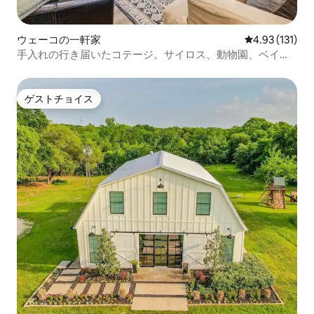
ウェーコの一軒家
レビュー131
4.93 (131)
手入れの行き届いたコテージ。サイロス、動物園、ベイラ
ーから数分
ゲストチョイス
ゲストチョイス