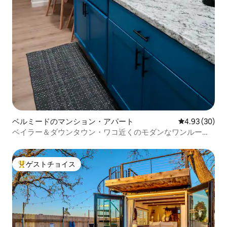
ベルミードのマンション・アパート
レビュー30件
4.93 (30)
ベイラー＆ダウンタウン・ワコ近くのモダンなワンルー
ム・アパート
ゲストチョイス
大好評のゲストチョイスです。