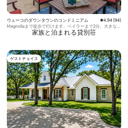
ウェーコのダウンタウンのコンドミニアム
レビュー94件
4.94 (94)
Magnoliaまで徒歩で行けます。ベイラーまで2分。大きなバ
家族と泊まれる貸別荘
ルコニー。
ゲストチョイス
ゲストチョイス