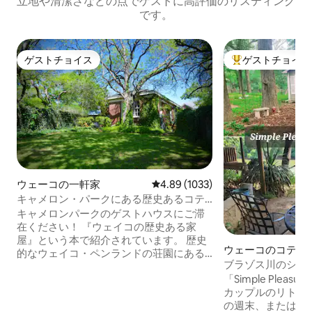
立地や清潔さなどの点でゲストに高評価のリスティング
です。
ゲストチョイス
ゲストチョイス
ゲストチョイス
大好評のゲストチ
ウェーコの一軒家
レビュー1033件、5つ星中4.89
4.89 (1033)
キャメロン・パークにある歴史あるコテ
ージ
キャメロンパークのゲストハウスにご滞
在ください！ 『ウェイコの歴史ある家
屋』という本で紹介されています。 歴史
ウェーコのコテー
的なウェイコ・ペンランドの荘園にある
ブラゾス川のシン
このコテージは1924年に建てられ、新し
コテージ
「Simple Pleasur
く改装されました。 大理石のカウンター
カップルのリトリ
トップとサブウェイタイルを備えたゴー
の週末、またはア
ジャスな新しいキッチン。 新しいバスル