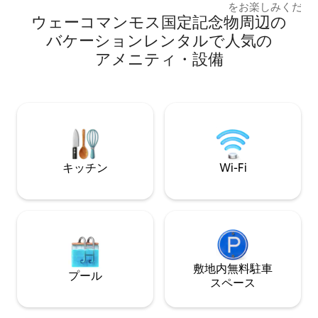
をお楽しみください
ームには大きなシャワーと新しい器具、
ウェーコマンモス国定記念物⁠周⁠辺⁠の
バスルームの家は
新しいカーペットとタイルがあります。
り、ウェイコ、マ
Tempurpedicのマットレス。コーヒーが
バ⁠ケ⁠ー⁠シ⁠ョ⁠ン⁠レ⁠ン⁠タ⁠ル⁠で人⁠気⁠の
ホームステッドヘ
たくさん入ったKeurig！マグノリア・サ
ア⁠メ⁠ニ⁠テ⁠ィ⁠・⁠設⁠備
タウンまで15分です！ 駐車場４
イロスとダウンタウンまで5分。 敷地内を
静かで美しい川の
散歩したり、カメロンパークまで1ブロッ
根付きのパティオ
ク歩いてカヤックやサイクリングなどを
またはパークベン
楽しめます。STR418052020
い。 充実したキッチン、洗濯機、乾燥
機、Wi-Fi、キ
どのアメニティを
ましょう。
キッチン
Wi-Fi
敷地内無料駐⁠車
プール
ス⁠ペ⁠ー⁠ス