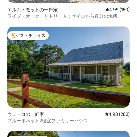
エルム・モットの一軒家
レビュー150件
4.99 (150)
ライブ・オーク・リトリート：サイロから数分の場所
ゲストチョイス
大好評のゲストチョイスです。
ウェーコの一軒家
レビュー282件
4.98 (282)
ブルーボネット2寝室ファミリーハウス