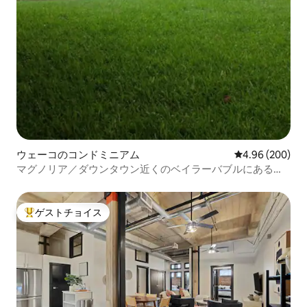
ウェーコのコンドミニアム
レビュー200件
4.96 (200)
マグノリア／ダウンタウン近くのベイラーバブルにある快
適なコンドミニアム
ゲストチョイス
大好評のゲストチョイスです。