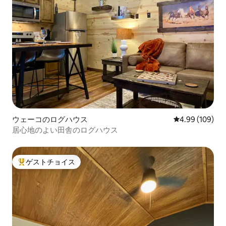
ウェーコのログハウス
レビュー109件
4.99 (109)
居心地のよい田舎のログハウス
ゲストチョイス
大好評のゲストチョイスです。