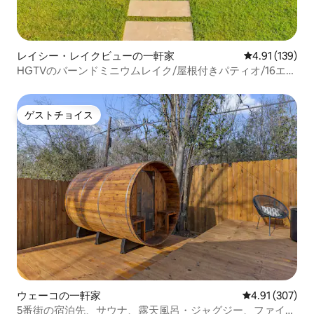
レイシー・レイクビューの一軒家
レビュー139件
4.91 (139)
HGTVのバーンドミニウムレイク/屋根付きパティオ/16エー
カー
ゲストチョイス
ゲストチョイス
ウェーコの一軒家
レビュー307件
4.91 (307)
5番街の宿泊先、サウナ、露天風呂・ジャグジー、ファイヤ