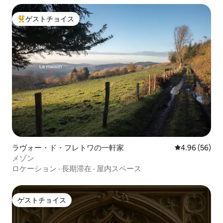
ゲストチョイス
大好評のゲストチョイスです。
ラヴォー・ド・フレトワの一軒家
レビュー56件
4.96 (56)
メゾン
ロケーション
·
長期滞在
·
屋内スペース
ゲストチョイス
ゲストチョイス