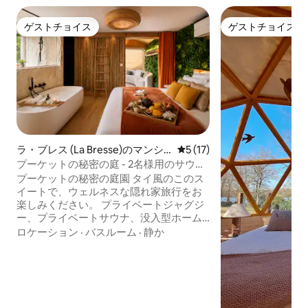
ゲストチョイス
ゲストチョイス
ゲストチョイス
ゲストチョイス
ラ・ブレス (La Bresse)のマンシ
レビュー17件、5つ星中5つ
5 (17)
ョン・アパート
プーケットの秘密の庭 - 2名様用のサウナ
とジャグジー
プーケットの秘密の庭園 タイ風のこのス
イートで、ウェルネスな隠れ家旅行をお
楽しみください。 プライベートジャグジ
ー、プライベートサウナ、没入型ホーム
シネマ、キングサイズ180x200のベッ
ロケーション
·
バスルーム
·
静か
ド、ソファのある居心地の良いラウンジ
エリア、ベランダ、設備の整ったキッチ
ン、禅の雰囲気、柔らかな照明が、カッ
プルにとって真のロマンチックな隠れ家
空間を作り出します。 テラスからは、