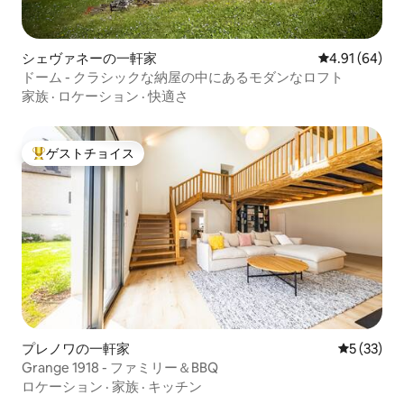
シェヴァネーの一軒家
レビュー64件
4.91 (64)
ドーム - クラシックな納屋の中にあるモダンなロフト
家族
·
ロケーション
·
快適さ
ゲストチョイス
大好評のゲストチョイスです。
プレノワの一軒家
レビュー3
5 (33)
Grange 1918 - ファミリー＆BBQ
ロケーション
·
家族
·
キッチン