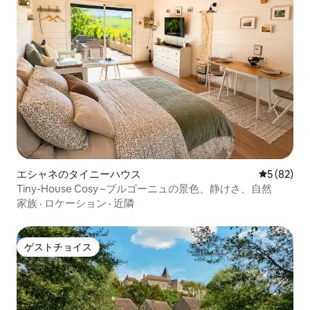
エシャネのタイニーハウス
レビュー8
5 (82)
Tiny-House Cosy –ブルゴーニュの景色、静けさ、自然
家族
·
ロケーション
·
近隣
ゲストチョイス
ゲストチョイス