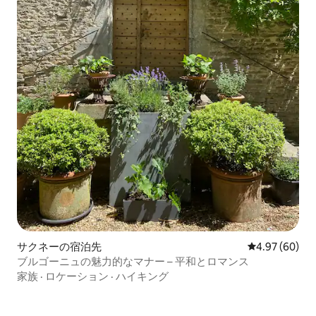
サクネーの宿泊先
レビュー60件
4.97 (60)
ブルゴーニュの魅力的なマナー – 平和とロマンス
家族
·
ロケーション
·
ハイキング