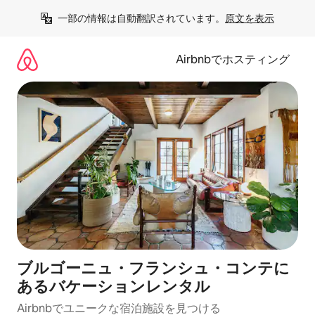
コ
一部の情報は自動翻訳されています。
原文を表示
ン
テ
ン
Airbnbでホスティング
ツ
に
ス
キ
ッ
プ
ブルゴーニュ・フランシュ・コンテに
あるバケーションレンタル
Airbnbでユニークな宿泊施設を見つける