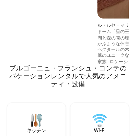
ラ・ブレスとオー・ヴォージュ山脈の壮
大なパノラマの景色が楽しめます。サン
ラウンジャーとパノラマビューのサウ
ナ。 大人専用のスイート。
ル・ルセ・マリジ
ハウス
ドーム「星の王子
湖と森の間の理想
かぶような休息の時
ヘクタールの木々
棟のユニークな宿
柵で囲まれています。 ドーム： 
家族
·
ロケーショ
ブルゴーニュ・フランシュ・コンテの
子様」 湖の息をのむような景色を眺めな
がら、ロマンチッ
バケーションレンタルで人気のアメニ
の中で、星空の下
ティ・設備
ださい。 含まれるサービス： -寝具とタ
オル -清掃 オプション： リク
じて： -アペリテ
合わせのオプション。
キッチン
Wi-Fi