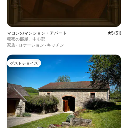
マコンのマンション・アパート
レビュー5
5 (51)
秘密の部屋、中心部
家族
·
ロケーション
·
キッチン
ゲストチョイス
ゲストチョイス