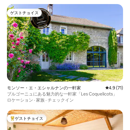
ゲストチョイス
ゲストチョイス
モンソー・エ・エシャルナンの一軒家
レビュー71
4.9 (71)
ブルゴーニュにある魅力的な一軒家「Les Coquelicots」
ロケーション
·
家族
·
チェックイン
ゲストチョイス
大好評のゲストチョイスです。