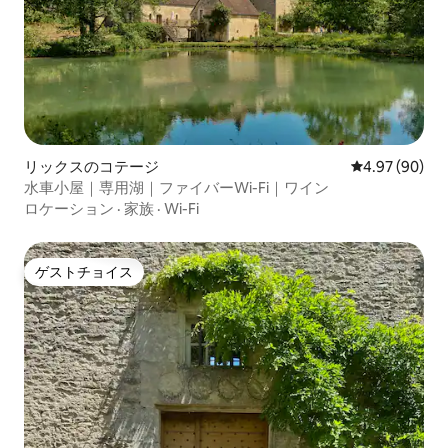
リックスのコテージ
レビュー90件
4.97 (90)
水車小屋｜専用湖｜ファイバーWi-Fi｜ワイン
ロケーション
·
家族
·
Wi-Fi
ゲストチョイス
ゲストチョイス