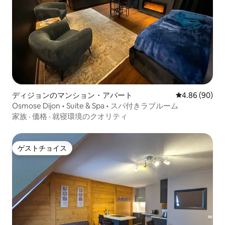
ディジョンのマンション・アパート
レビュー90件
4.86 (90)
Osmose Dijon • Suite & Spa • スパ付きラブルーム
家族
·
価格
·
就寝環境のクオリティ
ゲストチョイス
ゲストチョイス