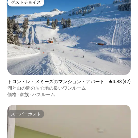
ゲストチョイス
ゲストチョイス
トロン・レ・メミーズのマンション・アパート
レビュー47件
4.83 (47)
湖と山の間の居心地の良いワンルーム
価格
·
家族
·
バスルーム
スーパーホスト
スーパーホスト