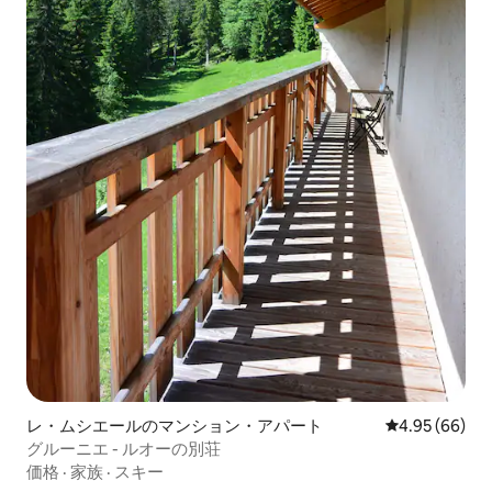
レ・ムシエールのマンション・アパート
レビュー66件
4.95 (66)
グルーニエ - ルオーの別荘
価格
·
家族
·
スキー