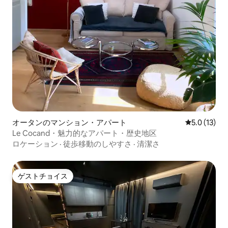
オータンのマンション・アパート
レビュー13
5.0 (13)
Le Cocand・魅力的なアパート・歴史地区
ロケーション
·
徒歩移動のしやすさ
·
清潔さ
ゲストチョイス
ゲストチョイス