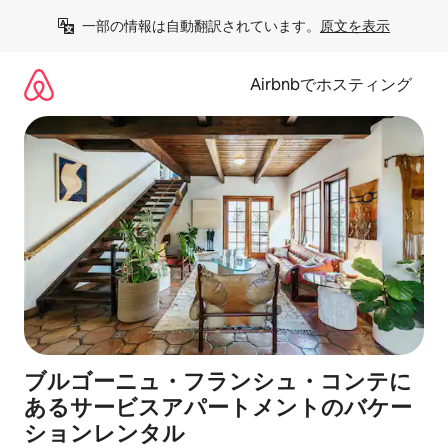
コ
一部の情報は自動翻訳されています。
原文を表示
ン
テ
ン
Airbnbでホスティング
ツ
に
ス
キ
ッ
プ
ブルゴーニュ・フランシュ・コンテに
あるサービスアパートメントのバケー
ションレンタル