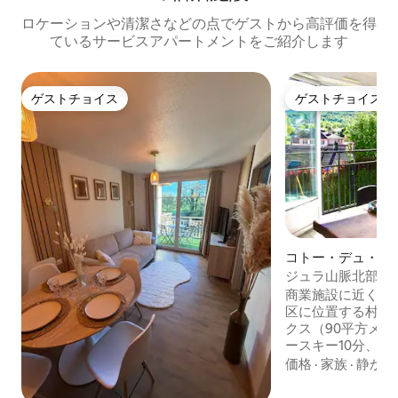
ロケーションや清潔さなどの点でゲストから高評価を得
ているサービスアパートメントをご紹介します
ゲストチョイス
ゲストチョイス
ゲストチョイス
ゲストチョイス
コトー・デュ・リ
ション・アパート
ジュラ山脈北部の
商業施設に近く、
区に位置する村の
クス（90平方メー
ースキー10分、ア
ケットスキーの出発地点 ゲー
価格
·
家族
·
静か
が利用可能です 湖、滝、展望台があるハ
イキング（マウン