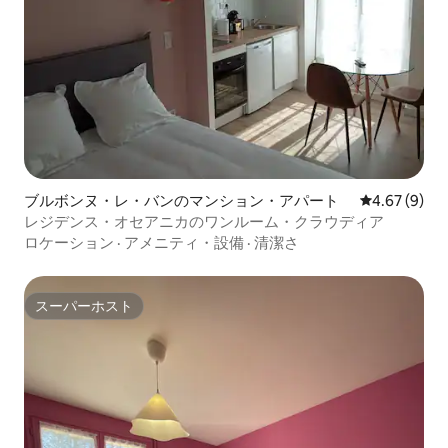
ブルボンヌ・レ・バンのマンション・アパート
レビュー9件
4.67 (9)
レジデンス・オセアニカのワンルーム・クラウディア
ロケーション
·
アメニティ・設備
·
清潔さ
スーパーホスト
スーパーホスト