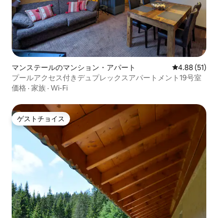
マンステールのマンション・アパート
レビュー51件
4.88 (51)
プールアクセス付きデュプレックスアパートメント19号室
価格
·
家族
·
Wi-Fi
ゲストチョイス
ゲストチョイス