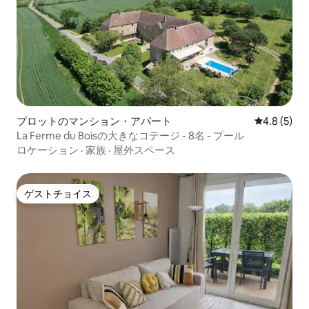
プロットのマンション・アパート
レビュー5
4.8 (5)
La Ferme du Boisの大きなコテージ - 8名 - プール
ロケーション
·
家族
·
屋外スペース
ゲストチョイス
ゲストチョイス