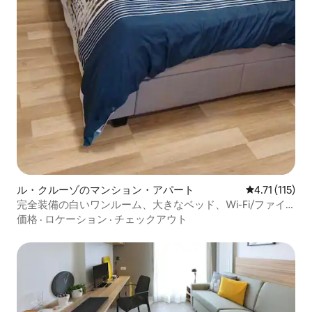
ル・クルーゾのマンション・アパート
レビュー115
4.71 (115)
完全装備の白いワンルーム、大きなベッド、Wi-Fi/ファイ
バー
価格
·
ロケーション
·
チェックアウト