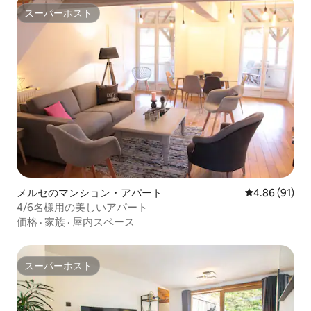
スーパーホスト
スーパーホスト
メルセのマンション・アパート
レビュー91件
4.86 (91)
4/6名様用の美しいアパート
価格
·
家族
·
屋内スペース
スーパーホスト
スーパーホスト