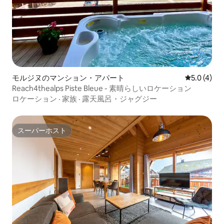
モルジヌのマンション・アパート
レビュー4
5.0 (4)
Reach4thealps Piste Bleue - 素晴らしいロケーション
ロケーション
·
家族
·
露天風呂・ジャグジー
スーパーホスト
スーパーホスト