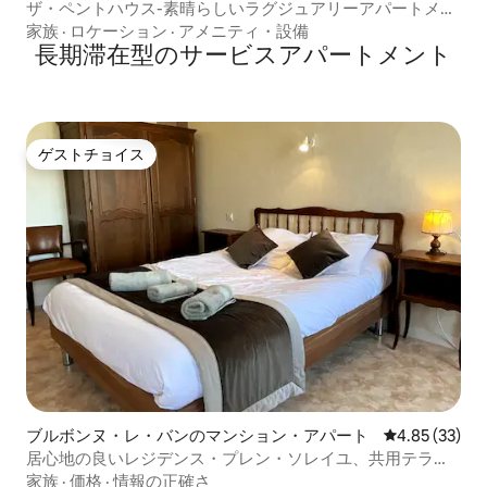
ザ・ペントハウス-素晴らしいラグジュアリーアパートメン
ト
家族
·
ロケーション
·
アメニティ・設備
長期滞在型のサービスアパートメント
ゲストチョイス
ゲストチョイス
ブルボンヌ・レ・バンのマンション・アパート
レビュー33件
4.85 (33)
居心地の良いレジデンス・プレン・ソレイユ、共用テラス
付き
家族
·
価格
·
情報の正確さ