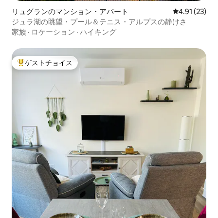
リュグランのマンション・アパート
レビュー23件
4.91 (23)
ジュラ湖の眺望・プール＆テニス・アルプスの静けさ
家族
·
ロケーション
·
ハイキング
ゲストチョイス
大好評のゲストチョイスです。