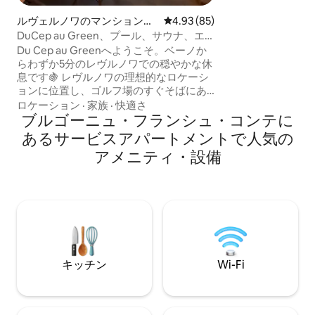
グ）の出発地 ヴ
ルヴェルノワのマンション・
レビュー85件、5つ星中4.93
4.93 (85)
ら15分、クレーヴ
アパート
DuCep au Green、プール、サウナ、エ
から20分の場所で
アコン、ボーヌ近く
Du Cep au Greenへようこそ。ベーノか
のアクティビティ 
らわずか5分のレヴルノワでの穏やかな休
ータ 電動マウンテ
息です🍇 レヴルノワの理想的なロケーシ
クロブ
ョンに位置し、ゴルフ場のすぐそばにあ
る、エアコン完備のエレガントな4名様用
ロケーション
·
家族
·
快適さ
アパートメントをご覧ください。 居心地
ブルゴーニュ・フランシュ・コンテに
の良い寝室、モダンなリビングルーム、
あるサービスアパートメントで人気の
設備の整ったキッチンが、リラックスし
アメニティ・設備
た滞在のためのすべての快適さを提供し
ます。 エレガントで静かな環境を求める
カップルやご家族連れに最適です。 温か
い雰囲気があなたを待っています。 ブル
ゴーニュでのシックな休暇はここから始
まります！
キッチン
Wi-Fi