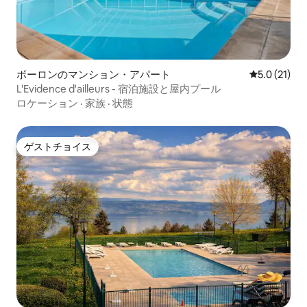
ボーロンのマンション・アパート
レビュー21
5.0 (21)
L'Evidence d'ailleurs - 宿泊施設と屋内プール
ロケーション
·
家族
·
状態
ゲストチョイス
ゲストチョイス