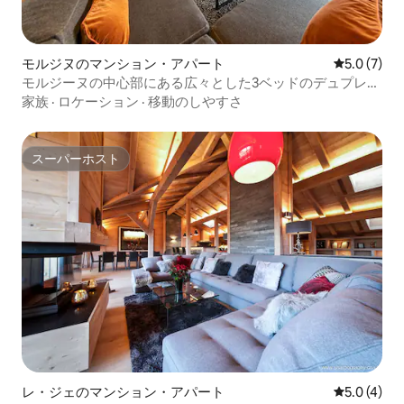
モルジヌのマンション・アパート
レビュー7
5.0 (7)
モルジーヌの中心部にある広々とした3ベッドのデュプレッ
クス
家族
·
ロケーション
·
移動のしやすさ
スーパーホスト
スーパーホスト
レ・ジェのマンション・アパート
レビュー4
5.0 (4)