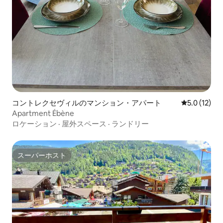
コントレクセヴィルのマンション・アパート
レビュー12
5.0 (12)
Apartment Ébène
ロケーション
·
屋外スペース
·
ランドリー
スーパーホスト
スーパーホスト