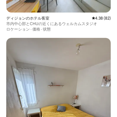
ディジョンのホテル客室
レビュー82件
4.38 (82)
市内中心部とCHUの近くにあるウェルカムスタジオ
ロケーション
·
価格
·
状態