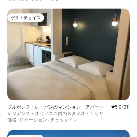
ゲストチョイス
ゲストチョイス
ブルボンヌ・レ・バンのマンション・アパート
レビュー31
5.0 (31)
レジデンス・オセアニカ内のスタジオ・リッサ
価格
·
ロケーション
·
チェックイン