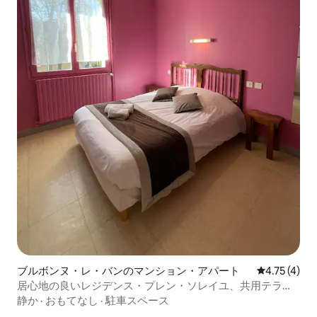
ブルボンヌ・レ・バンのマンション・アパート
レビュー4件
4.75 (4)
居心地の良いレジデンス・プレン・ソレイユ、共用テラス
付き
静か
·
おもてなし
·
駐車スペース