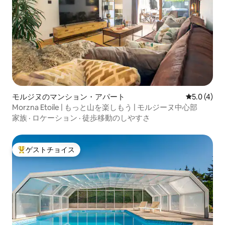
モルジヌのマンション・アパート
レビュー4
5.0 (4)
Morzna Etoile | もっと山を楽しもう | モルジーヌ中心部
家族
·
ロケーション
·
徒歩移動のしやすさ
ゲストチョイス
大好評のゲストチョイスです。