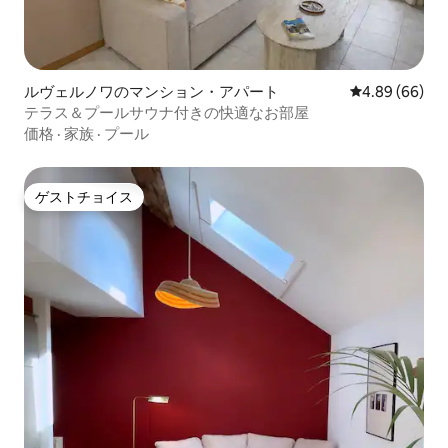
ルヴェルノワのマンション・アパート
レビュー66件
4.89 (66)
テラス＆プールサウナ付きの快適なお部屋
価格
·
家族
·
プール
ゲストチョイス
ゲストチョイス