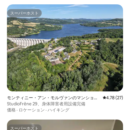
スーパーホスト
スーパーホスト
モンティニー・アン・モルヴァンのマンショ
レビュー27件
4.78 (27)
ン・アパート
StudioFrêne 29、身体障害者用設備完備
価格
·
ロケーション
·
ハイキング
スーパーホスト