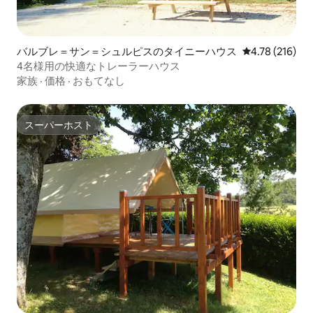
バルブレ＝サン＝シュルピスのタイニーハウス
レビュー216件
4.78 (216)
4名様用の快適なトレーラーハウス
家族
·
価格
·
おもてなし
スーパーホスト
スーパーホスト