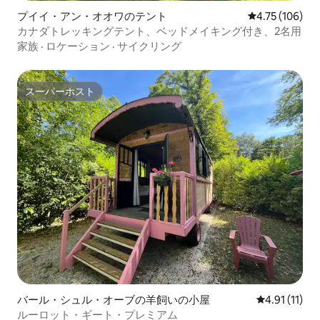
プイイ・アン・オオワのテント
レビュー106件
4.75 (106)
カナダトレッキングテント、ベッドメイキング付き、2名用
家族
·
ロケーション
·
サイクリング
スーパーホスト
スーパーホスト
バール・シュル・オーブの羊飼いの小屋
レビュー11件
4.91 (11)
ルーロット・ギート・プレミアム