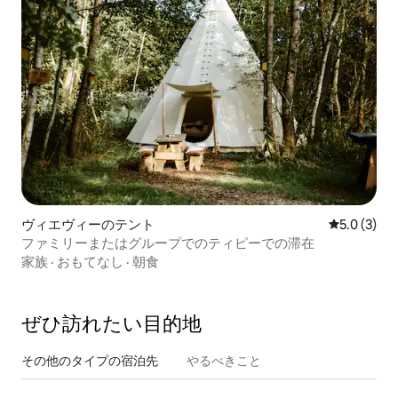
ヴィエヴィーのテント
レビュー3
5.0 (3)
ファミリーまたはグループでのティピーでの滞在
家族
·
おもてなし
·
朝食
ぜひ訪⁠れ⁠た⁠い目⁠的⁠地
その他のタ⁠イ⁠プ⁠の宿⁠泊⁠先
やるべきこと