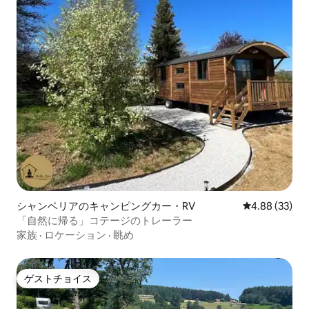
シャンベリアのキャンピングカー・RV
レビュー33件
4.88 (33)
「自然に帰る」コテージのトレーラー
家族
·
ロケーション
·
眺め
ゲストチョイス
ゲストチョイス