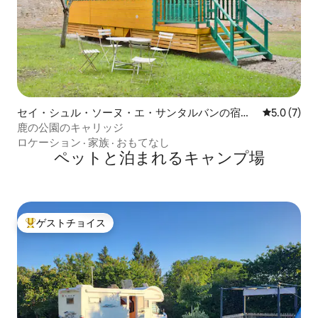
セイ・シュル・ソーヌ・エ・サンタルバンの宿泊
レビュー7
5.0 (7)
先
鹿の公園のキャリッジ
ロケーション
·
家族
·
おもてなし
ペットと泊まれるキャンプ場
ゲストチョイス
大好評のゲストチョイスです。