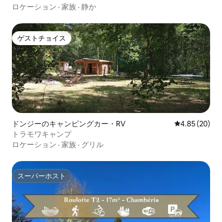
ロケーション
·
家族
·
静か
ゲストチョイス
ゲストチョイス
ドンジーのキャンピングカー・RV
レビュー20件
4.85 (20)
トラモワキャンプ
ロケーション
·
家族
·
グリル
スーパーホスト
スーパーホスト