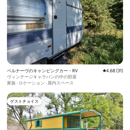
ベルナーヴのキャンピングカー・RV
レビュー31件
4.68 (31)
ヴィンテージキャラバンの中の部屋
家族
·
ロケーション
·
屋内スペース
ゲストチョイス
ゲストチョイス