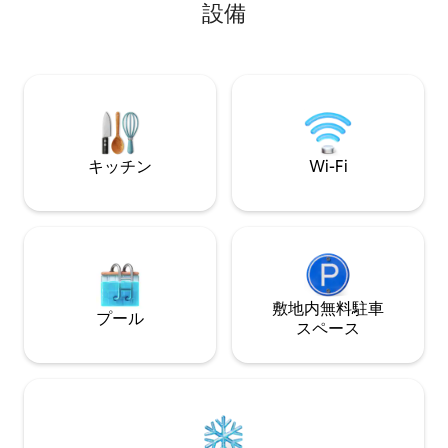
設備
ッドは整えられていません。
ヴァンディアの村
茂る土地、静けさ
グコースの近さを
す。2台のキャン
ることができます
キッチン
Wi-Fi
敷地内無料駐⁠車
プール
ス⁠ペ⁠ー⁠ス