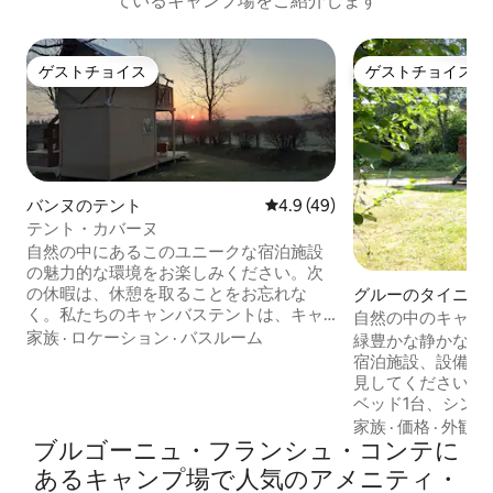
ているキャンプ場をご紹介します
ゲストチョイス
ゲストチョイス
ゲストチョイス
ゲストチョイス
バンヌのテント
レビュー49件、5つ星中4.9
4.9 (49)
テント・カバーヌ
自然の中にあるこのユニークな宿泊施設
の魅力的な環境をお楽しみください。次
の休暇は、休憩を取ることをお忘れな
グルーのタイニー
く。私たちのキャンバステントは、キャ
自然の中のキャラ
ンプの精神を取り戻すのに最適です。快
家族
·
ロケーション
·
バスルーム
緑豊かな静かな環
適さもあります... 2階の部屋にはバルコニ
宿泊施設、設備の
ーがあり、田舎の景色を楽しむことがで
見してください。 アルコーブにはダブル
きます。キッチンとリビングは1階にあり
ベッド1台、シング
ます。 4つの湖の中心にある要塞都市ラ
ン（コンロ、冷蔵
家族
·
価格
·
外観・
ングルから7 kmのキャンプ場オートレイ
ブルゴーニュ・フランシュ・コンテに
ジ、トースター、S
ユにあります。 共用バスルームはありま
ー）、シャワール
あるキャンプ場で人気のアメニティ・
せん。シーツは用意されていますが、ベ
ツ/リネンはご用意