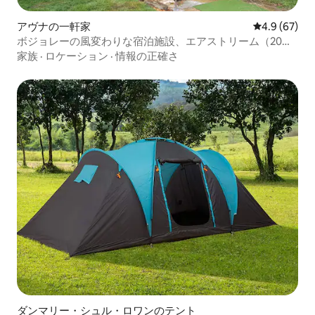
アヴナの一軒家
レビュー67
4.9 (67)
ボジョレーの風変わりな宿泊施設、エアストリーム（20名
様）
家族
·
ロケーション
·
情報の正確さ
ダンマリー・シュル・ロワンのテント