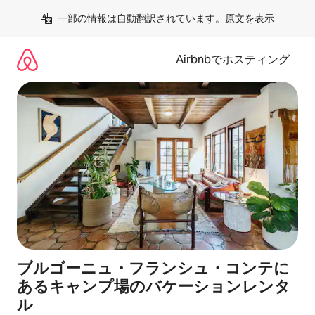
コ
一部の情報は自動翻訳されています。
原文を表示
ン
テ
ン
Airbnbでホスティング
ツ
に
ス
キ
ッ
プ
ブルゴーニュ・フランシュ・コンテに
あるキャンプ場のバケーションレンタ
ル