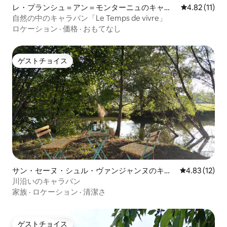
レ・プランシュ＝アン＝モンターニュのキャン
レビュー11件
4.82 (11)
ピングカー・RV
自然の中のキャラバン「Le Temps de vivre」
ロケーション
·
価格
·
おもてなし
ゲストチョイス
ゲストチョイス
サン・セーヌ・シュル・ヴァンジャンヌのキャ
レビュー12件
4.83 (12)
ンピングカー・RV
川沿いのキャラバン
家族
·
ロケーション
·
清潔さ
ゲストチョイス