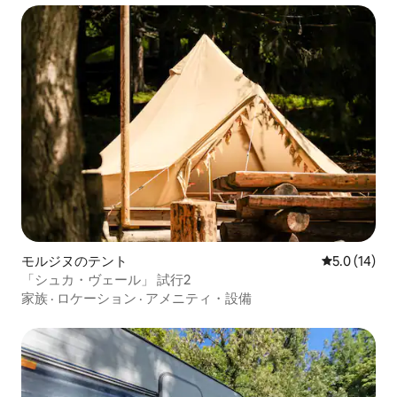
モルジヌのテント
レビュー14
5.0 (14)
「シュカ・ヴェール」 試行2
家族
·
ロケーション
·
アメニティ・設備