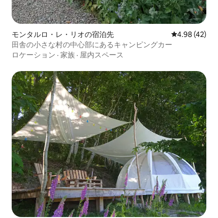
モンタルロ・レ・リオの宿泊先
レビュー42件
4.98 (42)
田舎の小さな村の中心部にあるキャンピングカー
ロケーション
·
家族
·
屋内スペース