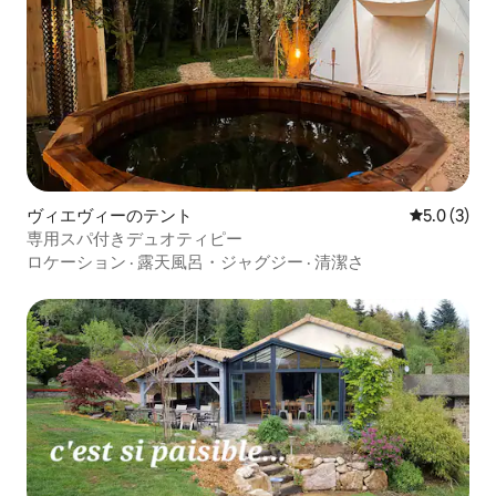
ヴィエヴィーのテント
レビュー3
5.0 (3)
専用スパ付きデュオティピー
ロケーション
·
露天風呂・ジャグジー
·
清潔さ