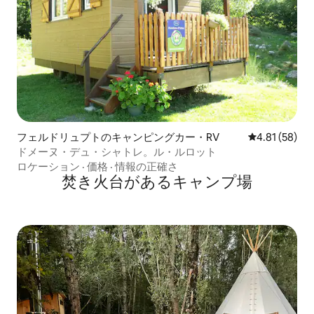
フェルドリュプトのキャンピングカー・RV
レビュー58件
4.81 (58)
ドメーヌ・デュ・シャトレ。ル・ルロット
ロケーション
·
価格
·
情報の正確さ
焚き火台があるキャンプ場