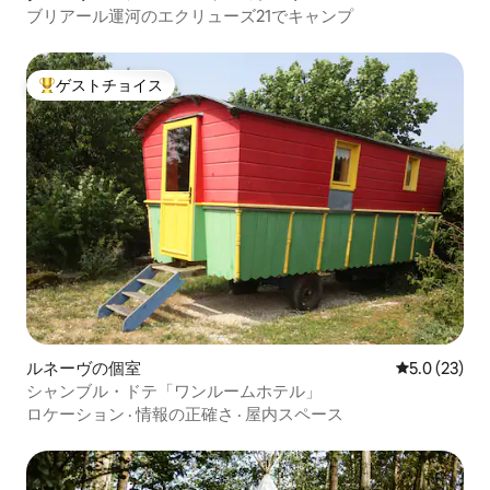
ブリアール運河のエクリューズ21でキャンプ
ゲストチョイス
大好評のゲストチョイスです。
ルネーヴの個室
レビュー23
5.0 (23)
シャンブル・ドテ「ワンルームホテル」
ロケーション
·
情報の正確さ
·
屋内スペース