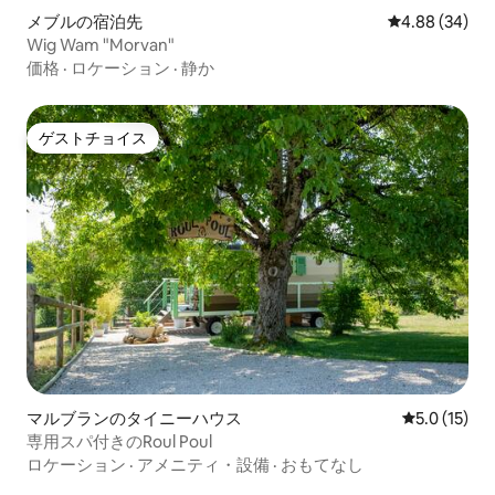
メブルの宿泊先
レビュー34件
4.88 (34)
Wig Wam "Morvan"
価格
·
ロケーション
·
静か
ゲストチョイス
ゲストチョイス
マルブランのタイニーハウス
レビュー15
5.0 (15)
専用スパ付きのRoul Poul
ロケーション
·
アメニティ・設備
·
おもてなし