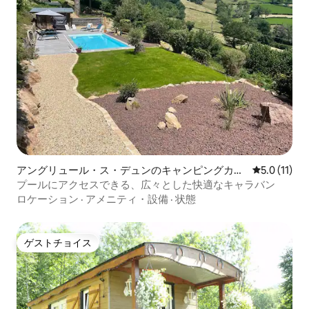
アングリュール・ス・デュンのキャンピングカ
レビュー11
5.0 (11)
ー・RV
プールにアクセスできる、広々とした快適なキャラバン
ロケーション
·
アメニティ・設備
·
状態
ゲストチョイス
ゲストチョイス