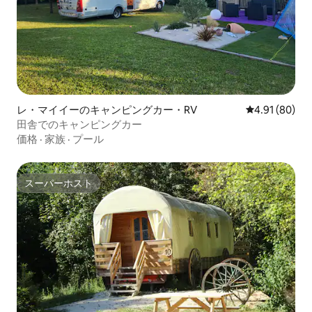
レ・マイイーのキャンピングカー・RV
レビュー80件
4.91 (80)
田舎でのキャンピングカー
価格
·
家族
·
プール
スーパーホスト
スーパーホスト