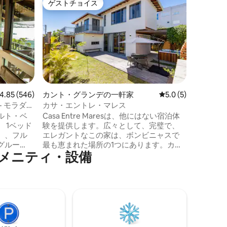
ゲストチョイス
ゲスト
ゲストチョイス
ゲスト
ン・アパ
マリスカ
き プー
マリスカ
場、パン
ム店、カフェが
メートル クイーンベッドを備えたスイー
トルーム
ルサイズ
す。 フ
電子レン
ビュー546件、5つ星中4.85つ星の平均評価
4.85 (546)
カント・グランデの一軒家
レビュー5件、5つ星
5.0 (5)
ライヤー
- モラダ・
カサ・エントレ・マレス
サー、浄
ルト・ベ
Casa Entre Maresは、他にはない宿泊体
機、全室
ッド
験を提供します。広々として、完璧で、
レビ、ビ
）、フル
エレガントなこの家は、ボンビニャスで
中型車ま
グルー
最も恵まれた場所の1つにあります。カン
メニティ・設備
きりとし
ト・グランデでは、マール・デ・ドロと
内
マール・デ・フォラの間、モロ・ド・マ
ーエリア
カコから数メートルのところにありま
（共有）が
す。快適さ、自然、独占性を求める人に
：ラゴイー
とって完璧な場所です。 カント・グラン
ロ・ド
デの中心部、市場、薬局に近い静かな通
リア、ボ
りに位置するこの家は、あらゆるディテ
5分。 屋
ールに贅沢さ、実用性、居心地の良さが