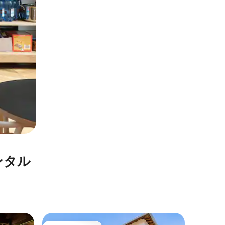
ンタル
カント・