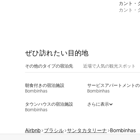
カント・
カント・
る家
ぜひ訪⁠れ⁠た⁠い目⁠的⁠地
その他のタ⁠イ⁠プ⁠の宿⁠泊⁠先
近場で人気の観光スポット
朝食付きの宿泊施設
サー
Bombinhas
Bombinhas
タウンハウスの宿泊施設
さらに表示
Bombinhas
Airbnb
ブラシル
サンタカタリーナ
Bombinhas