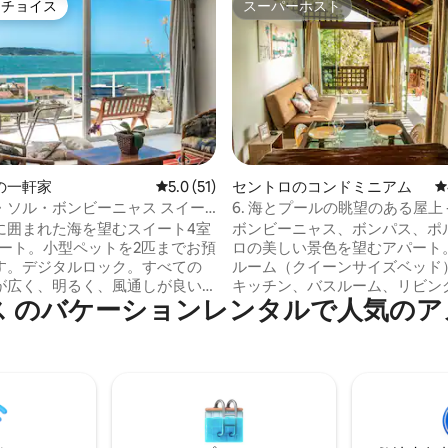
トチョイス
スーパーホスト
ゲストチョイスです。
スーパーホスト
中4.88つ星の平均評価
の一軒家
レビュー51件、5つ星中5.0つ星の平均評価
5.0 (51)
セントロのコンドミニアム
レ
・ソル・ボンビーニャス スイー
6. 海とプールの眺望のある屋上 
景 オーシャンビュー
ド・ガンソ
に囲まれた海を望むスイート4室
ボンビーニャス、ボンパス、ポ
パート。小型ペットを2匹までお預
ロの美しい景色を望むアパート。 1ベ
す。デジタルロック。すべての
ルーム（クイーンサイズベッド
が広く、明るく、風通しが良い
キッチン、バスルーム、リビン
ス のバケーションレンタルで人気のア
かで安全な場所、ボンビーニャ
ム、バルコニー。モダンですっ
50m、ラゴイーニャ/プライー
た装飾、エアコン、LEDテレビ。 敷地
チ400m遊覧船とダイビング）と
には中庭、プール、バーベキュ
ビーチ300m（徒歩アクセ
があり、1台分の駐車スペース
ド7台とソファベッド1台。 ベ
あります。ビーチから徒歩5分
ン/バスタオルをご用意していま
ニャ、セプルトゥラ、レティー
ロフィールに完全な評価がありま
ス・パデレス、静かで安全なエ
ユニークでモダンで親
ンビーニャスの中心部から徒歩1