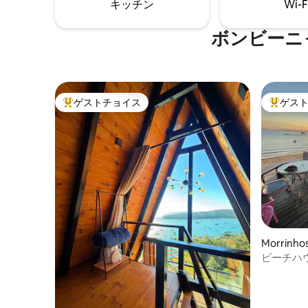
キッチン
Wi-F
リカンバーベキュー。 海を望むインフィ
密なコン
ニティエッジの巨大プール。
し！！！
ボンビーニ
ゲストチョイス
ゲス
大好評のゲストチョイスです。
大好評の
Morrin
ビーチハ