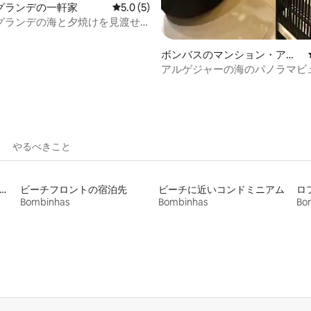
グランデの一軒家
レビュー5件、5つ星中5.0つ星の平均評価
5.0 (5)
グランデの海と夕焼けを見渡せ
ボンバスのマンション・アパ
ート
アルゲジャーの海のパノラマビ
ー
やるべきこと
ビスアパートメントの宿泊施設
ビーチフロントの宿泊先
ビーチに近いコンドミニアム
ロ
Bombinhas
Bombinhas
Bo