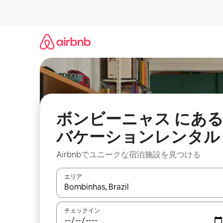
コ
ン
テ
ン
ツ
に
ス
キ
ッ
プ
ボンビーニャス にあ
バケーションレンタル
Airbnbでユニークな宿泊施設を見つける
エリア
検索結果が表示されたら、上下の矢印キーを使っ
チェックイン