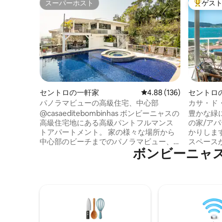
スーパーホスト
ゲス
スーパーホスト
大好評の
セントロの一軒家
レビュー136件、5つ星
4.88 (136)
セントロ
パノラマビューの高級住宅、中心部
カサ・ド
ト4室 絶
@casaeditebombinhas ボンビーニャスの
豊かな緑
高級住宅地にある高級パントフルマンス
の家/ア
トアパートメント。 家の様々な場所から
かりしま
中心部のビーチまでのパノラマビュー、
スペース
ボンビーニャ
ビーチから数メートルの静かな場所にあ
です。静
る快適な物件を探している人のための場
スビーチ4
所です。 3つの大きなベッドルームがあ
ニャビー
り、2つのベッドルームには2つのダブル
4つの島の
ベッドがあり、もう1つのベッドルームに
ス）。ベッ
はスーパーキングサイズのベッドと2つの
ッドリネ
シングルベッドがあります。 アメリカン
す。 プ
ビリヤードテーブル グルメエリアとアメ
す！ 美しい夕日！ 