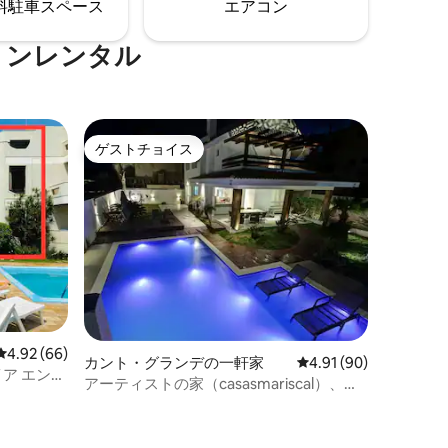
⁠車ス⁠ペ⁠ー⁠ス
エアコン
。
組み合わさっています。
ョンレンタル
ゲストチョイス
ゲストチョイス
レビュー66件、5つ星中4.92つ星の平均評価
4.92 (66)
カント・グランデの一軒家
レビュー90件、5つ星
4.91 (90)
イア エン
アーティストの家（casasmariscal）、温
水プール。