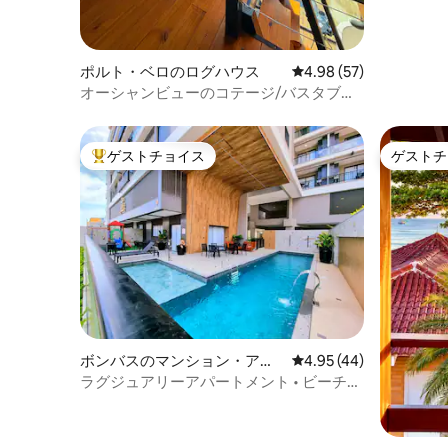
ポルト・ベロのログハウス
レビュー57件、5つ星中
4.98 (57)
オーシャンビューのコテージ/バスタブと
吊り下げ式ハンモック
ゲストチョイス
ゲストチ
大好評のゲストチョイスです。
ゲストチ
ボンバスのマンション・アパ
レビュー44件、5つ星中
4.95 (44)
ート
ラグジュアリーアパートメント • ビーチか
ら100m • 最大6回の無利子分割払い