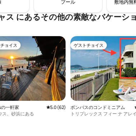
i
プール
敷地内無料駐
セプト。 驚くこと間違いな
上へは階段でアクセスできます
ャス にあるその他の素敵なバケーシ
トチョイス
ゲストチョイス
ゲストチョイスです。
ゲストチョイス
hosの一軒家
レビュー62件、5つ星中5.0つ星の平均評価
5.0 (62)
ボンバスのコンドミニアム
ウス、砂浜にある
トリプレックス フィー ナ アレ
ボンバス|ボンビーニャス