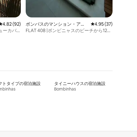
レビュー92件、5つ星中4.82つ星の平均評価
4.82 (92)
ボンバスのマンション・アパ
レビュー37件、5つ星
4.95 (37)
ート
ューカバ
FLAT 408 |ボンビニャスのビーチから120
メートル
フトタイプの宿泊施設
タイニーハウスの宿泊施設
mbinhas
Bombinhas