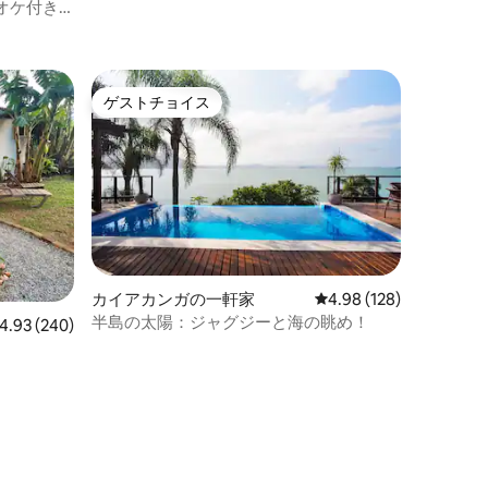
オケ付き
ゲストチョイス
ゲストチョイス
カイアカンガの一軒家
レビュー128件、5つ星
4.98 (128)
半島の太陽：ジャグジーと海の眺め！
ビュー240件、5つ星中4.93つ星の平均評価
4.93 (240)