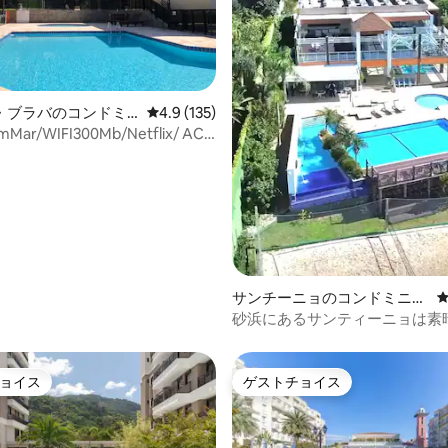
中4.97つ星の平均評価
・ブラバのコンドミ
レビュー135件、5つ星中4.9つ星の平均評価
4.9 (135)
mMar/WIFI300Mb/Netflix/ AC /
テニス
サンチーニョのコンドミニア
ム
砂浜にあるサンティーニョは素
眺めが楽しめます。
ョイス
ゲストチョイス
ョイス
ゲストチョイス