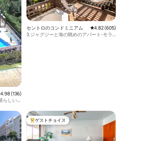
セントロのコンドミニアム
レビュー605件、5つ星
4.82 (605)
3.ジャグジーと海の眺めのアパート-モラ
ダ・ド・ガンソ
レビュー136件、5つ星中4.98つ星の平均評価
4.98 (136)
晴らしい
ゲストチョイス
大好評のゲストチョイスです。