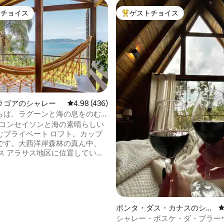
トチョイス
ゲストチョイス
ゲストチョイスです。
大好評のゲストチョイスです。
ラゴアのシャレー
レビュー436件、5つ星中4.98つ星の平均評価
4.98 (436)
らは、ラグーンと海の息をのむ
めが楽しめます。
ダ コンセイソンと海の素晴らしい
むプライベート ロフト。カップ
です。大西洋岸森林の真ん中、
ドス アラサス地区に位置していま
でプライベートな居心地の良い
ョン。ラゴア地区の中心からわ
5 キロメートル、ラゴア ダ コンセ
 300 メートル、コスタ ダ ラゴ
レイルの始まりにあります。カ
ポンタ・ダス・カナスのシャ
最適な、パノラマのロマンチッ
レー
シャレー・ボスケ・ダ・ブラー
す。ラグーンの中心部まで車で 5