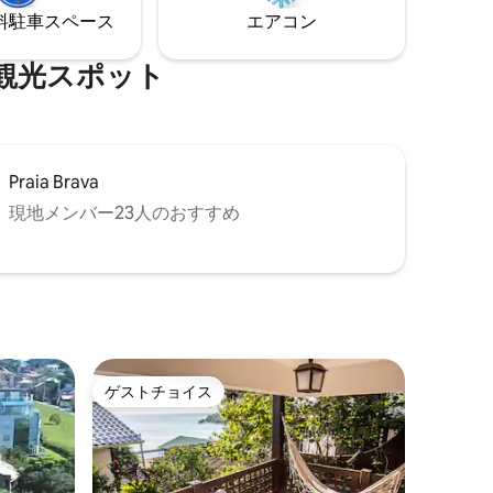
⁠車ス⁠ペ⁠ー⁠ス
エアコン
光⁠ス⁠ポ⁠ッ⁠ト
Praia Brava
現地メンバー23人のおすすめ
ゲストチョイス
ゲストチョイス