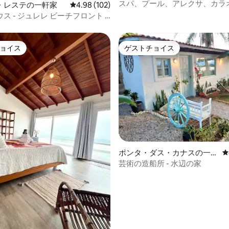
ェズスの一軒家
スパ、プール、アレクサ、カラ
中4.99つ星の平均評価
・レステの一軒家
レビュー102件、5つ星中4.98つ星の平均評価
4.98 (102)
のスマートホーム
ス - ジュレレ ビーチフロント -
ット
ョイス
ゲストチョイス
ョイス
ゲストチョイス
中4.93つ星の平均評価
ポンタ・ダス・カナスの一軒
レ
家
芸術の造船所 - 水辺の家