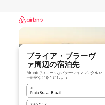
コ
ン
テ
ン
ツ
に
ス
キ
ッ
プ
プライア・ブラーヴ
ァ⁠周⁠辺⁠の宿⁠泊⁠先
Airbnbでユニークなバ⁠ケ⁠ー⁠シ⁠ョ⁠ンレ⁠ン⁠タ⁠ルや
一⁠軒⁠家な⁠ど⁠を予⁠約⁠し⁠よ⁠う
エリア
検索結果が表示されたら、上下の矢印キーを使っ
チェックイン