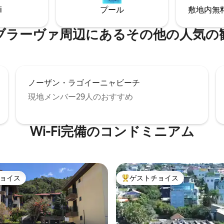
i
プール
敷地内無料駐
ヴァ⁠周⁠辺⁠に⁠あ⁠るそ⁠の⁠他⁠の人⁠気⁠の観⁠
ノーザン・ラゴイーニャビーチ
現地メンバー29人のおすすめ
Wi-Fi完備のコンドミニアム
ョイス
ゲストチョイス
ョイス
大好評のゲストチョイスです。