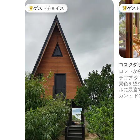
ゲストチョイス
ゲス
大好評のゲストチョイスです。
大好評の
コスタダ
ロフトか
ような眺
ラゴア 
景色を望
ルに最適
カント 
す。静か
ロケーシ
ずか 2.
イソンから
アへのト
ップルに
クな家で