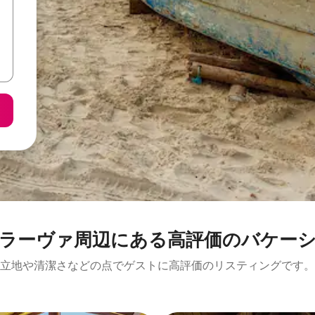
ァ⁠周⁠辺⁠に⁠あ⁠る高⁠評⁠価⁠のバ⁠ケ⁠ー⁠シ⁠ョ
立地や清潔さなどの点でゲストに高評価のリスティングです。