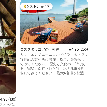
ジュレレ
ゲストチョイス
ゲス
大好評のゲストチョイスです。
大好評
ルの一軒
シェフ付
ナルの家
ブラジリ
フロリア
レインタ
400平
ラ。 独
ム、ワー
ンターネ
プール＆
コスタダラゴアの一軒家
レビュー265件、5つ星
4.96 (265)
かみのあ
カサ・エンジェーニョ、ベイラ・ダ・ラ
す。 カ
ゴア歴史的環境
19世紀の製粉所に滞在することを想像し
日、クリ
てみてください。 歴史と文化の一部であ
日。 最
る、完璧に保存された19世紀の風車を想
シェフが
像してみてください。 最大4名様を快適に
お迎えするための完全な設備。 コンセイ
サオ湖の水を正面から見渡す壮大な景
色、デッキ、家の前に広がる美しいビー
チ。 アトランティックフォレストとその
滝の自然に囲まれた、ファイバーオプテ
レビュー130件、5つ星中4.98つ星の平均評価
4.98 (130)
ィックインターネットを備えた居心地の
ヴァ〜バ
良い空間。 島で最も美しい場所の一つ