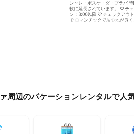
スタブとプライバシー！
/ホアキナ/ガリェタ/バラのビー
シャレ・ボスケ・ダ・ブラバ 時間帯は柔
15/20 分。
軟に延長されています。 ♡ チ
ン：8:00以降 ♡ チェックアウト：18:00ま
で ロマンチックで居心地が良く
ベートな空間！ 設備が整っていて、素朴
でアルパインスタイル、忘れら
とときを！ カップルに最適ですが、3名様
でも快適にご宿泊いただけます。 アク
スが簡単で、安全で、屋根付き
付き。 特権的な立地、3つの美しいビーチ
中4.98つ星の平均評価
から1,200メートル：ブラバ、
ス・カナス、ラゴイーニャ・ド
テ。
⁠のバ⁠ケ⁠ー⁠シ⁠ョ⁠ン⁠レ⁠ン⁠タ⁠ル⁠で人⁠気⁠の