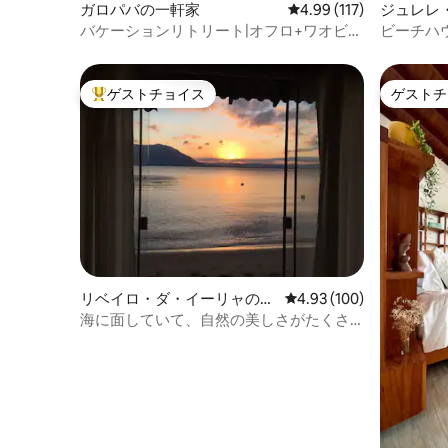
ガロパバの一軒家
レビュー117件、5つ星
4.99 (117)
ジュレレ
バケーションリトリート|オフロ+ワオビュ
ビーチハウ
ー|フェルルジェム
ビーチフ
ゲストチョイス
ゲストチ
大好評のゲストチョイスです。
ゲストチ
リベイロ・ダ・イーリャの一
レビュー100件、5つ星
4.93 (100)
軒家
海に面していて、自然の美しさがたくさ
んあります！