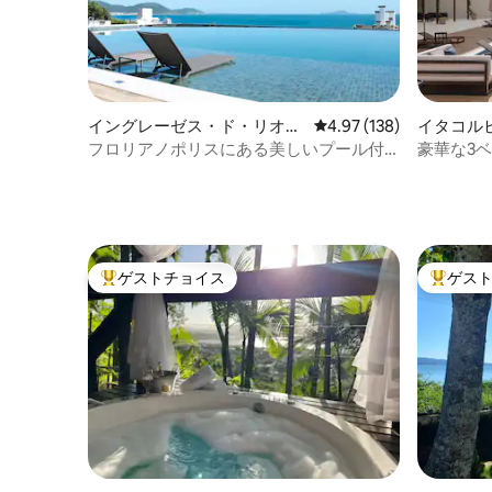
イングレーゼス・ド・リオ・
レビュー138件、5つ星
4.97 (138)
イタコル
ヴェルメーリョのコンドミニ
フロリアノポリスにある美しいプール付
豪華な3
アム
きのコンドミニアム
ゲストチョイス
ゲス
大好評のゲストチョイスです。
大好評の