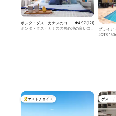
ポンタ・ダス・カナスのコン
レビュー121件、5つ星
4.97 (121)
ドミニアム
ポンタ・ダス・カナスの居心地の良いコ
プライア
ーナー
ニアム
2QTS-150
ペット / 
ゲストチョイス
ゲストチ
大好評のゲストチョイスです。
ゲストチ