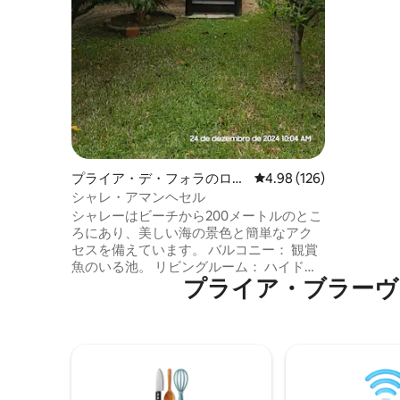
分。モレ
チまで車で 
プライア・デ・フォラのログ
レビュー126件、5つ星
4.98 (126)
ハウス
シャレ・アマンヘセル
シャレーはビーチから200メートルのとこ
ろにあり、美しい海の景色と簡単なアク
セスを備えています。 バルコニー： 観賞
魚のいる池。 リビングルーム： ハイドロ
プライア・ブラーヴァ⁠周⁠辺
マッサージとクロモセラピー付きバスタ
ブ、43インチ4Kスマートテレビ、3つの調
整位置を備えたソファベッド。 キッチ
ン： Wi-Fi、Alexa、IHコンロ、エアフラ
イヤー付きオーブン、ミニバー、電気ケ
トル、ブレンダー、その他の調理器具。
バスルーム： ガス暖房の蛇口とシャワ