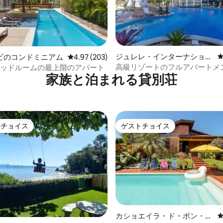
ジュレレ・インターナショナ
中4.97つ星の平均評価
ビのコンドミニアム
レビュー203件、5つ星中4.97つ星の平均評価
4.97 (203)
ルのコンドミニアム
高級リゾートのフルアパートメ
ベッドルームの最上階のアパート
家族と泊まれる貸別荘
トチョイス
ゲストチョイス
ゲストチョイスです。
ゲストチョイス
カショエイラ・ド・ボン・ジ