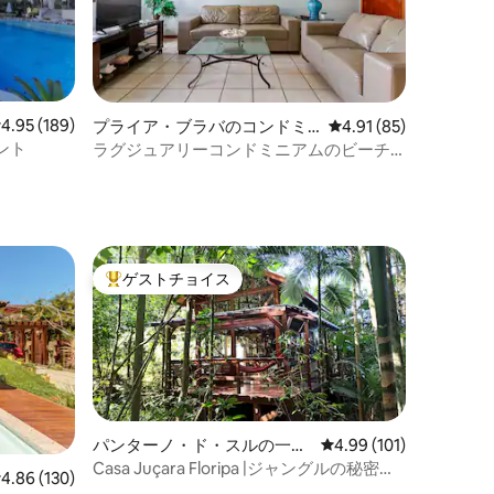
レビュー189件、5つ星中4.95つ星の平均評価
4.95 (189)
プライア・ブラバのコンドミ
レビュー85件、5つ星
4.91 (85)
ニアム
ント
ラグジュアリーコンドミニアムのビーチ
フロントのアパート
ゲストチョイス
大好評のゲストチョイスです。
パンターノ・ド・スルの一軒
レビュー101件、5つ星
4.99 (101)
家
Casa Juçara Floripa |ジャングルの秘密の
レビュー130件、5つ星中4.86つ星の平均評価
4.86 (130)
宝物