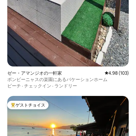
ゼー・アマンジオの一軒家
レビュー103件
4.98 (103)
ボンビーニャスの楽園にあるバケーションホーム
ビーチ
·
チェックイン
·
ランドリー
ゲストチョイス
大好評のゲストチョイスです。