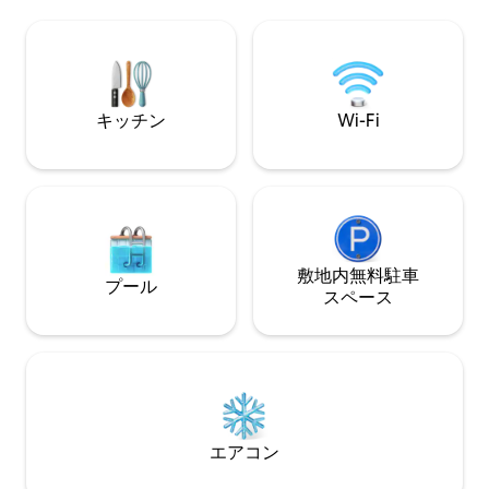
引き込み式のダブルベッド1台と天井ファ
にはスーパーキン
ンが備わっています。 グルメスペースと
のシングルベッドがあり
ランドリー。 壁で囲まれた中庭、電子ゲ
ンビリヤードテー
ート。 これらすべてはマリスカルビーチ
メリカンバーベキ
とカントグランデビーチから200メートル
ィニティエッジの
の場所にあります。皆様をお待ちしてお
キッチン
Wi-Fi
ります。
敷地内無料駐⁠車
プール
ス⁠ペ⁠ー⁠ス
エアコン