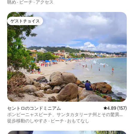
眺め
·
ビーチ
·
アクセス
ゲストチョイス
ゲストチョイス
セントロのコンドミニアム
レビュー157件
4.89 (157)
ボンビーニャスビーチ、サンタカタリーナ州とその驚異を
お楽しみください！
徒歩移動のしやすさ
·
ビーチ
·
おもてなし