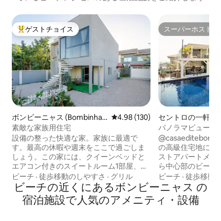
ゲストチョイス
スーパーホスト
大好評のゲストチョイスです。
スーパーホスト
ボンビーニャス (Bombinha
レビュー130件、5つ星中4.98
4.98 (130)
セントロの一軒家
s)の一軒家
素敵な家族用住宅
パノラマビューの
設備の整った快適な家。家族に最適で
@casaeditebombinhas ボ
す。最高の休暇や週末をここで過ごしま
の高級住宅地にあ
しょう。この家には、クイーンベッドと
ストアパートメン
エアコン付きのスイートルーム1部屋、ダ
ら中心部のビーチ
ブルベッド1台とエアコン付きのベッドル
ー、ビーチから数
ビーチ
·
徒歩移動のしやすさ
·
グリル
ビーチ
·
徒歩移動
ーム1部屋、シングルベッド1台とエアコ
ビーチの近くにあるボンビーニャス の
にある快適な物件
ン付きのベッドルーム1部屋、社交用バス
の場所です。 3つの大きなベッドルームが
宿泊施設で人気のアメニティ・設備
ルーム1部屋、リビングルーム、フルキッ
あり、2つのベッ
チンがあります。リビングルームには、
ルベッドがあり、