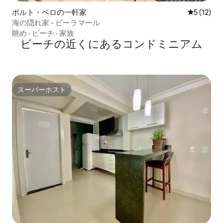
ポルト・ベロの一軒家
レビュー1
5 (12)
海の隠れ家 - ビーラマール
眺め
·
ビーチ
·
家族
ビーチの近くにあるコンドミニアム
スーパーホスト
スーパーホスト