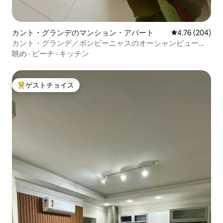
カント・グランデのマンション・アパート
レビュー204件
4.76 (204)
カント・グランデ／ボンビーニャスのオーシャンビューア
パートメント
眺め
·
ビーチ
·
キッチン
ゲストチョイス
大好評のゲストチョイスです。