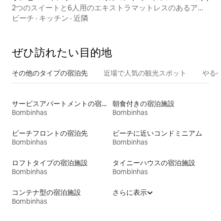
2つのスイートと6人用のエキストラマットレスのあるアパ
ート
ビーチ
·
キッチン
·
近隣
ぜひ訪⁠れ⁠た⁠い目⁠的⁠地
その他のタ⁠イ⁠プ⁠の宿⁠泊⁠先
近場で人気の観光スポット
やる
サービスアパートメントの宿泊施設
朝食付きの宿泊施設
Bombinhas
Bombinhas
ビーチフロントの宿泊先
ビーチに近いコンドミニアム
Bombinhas
Bombinhas
ロフトタイプの宿泊施設
タイニーハウスの宿泊施設
Bombinhas
Bombinhas
コンテナ型の宿泊施設
さらに表示
Bombinhas