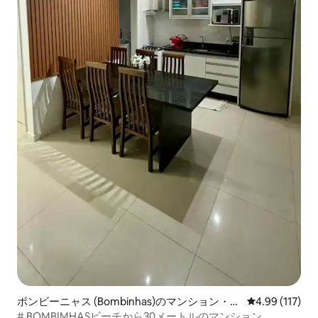
ボンビーニャス (Bombinhas)のマンション・ア
レビュー117件
4.99 (117)
パート
# BOMBIMHASビーチから30メートルのマンション