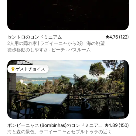
セントロのコンドミニアム
レビュー122件
4.76 (122)
2人用の隠れ家 | ラゴイーニャから2分 | 海の眺望
徒歩移動のしやすさ
·
ビーチ
·
バスルーム
ゲストチョイス
大好評のゲストチョイスです。
ボンビーニャス (Bombinhas)のコンドミニア
レビュー150件
4.89 (150)
ム
海と森の景色、ラゴイーニャとセプルトゥラの近く