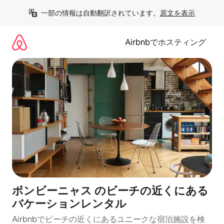
コ
一部の情報は自動翻訳されています。
原文を表示
ン
テ
ン
Airbnbでホスティング
ツ
に
ス
キ
ッ
プ
ボンビーニャス のビーチの近くにある
バケーションレンタル
Airbnbでビーチの近くにあるユニークな宿泊施設を検