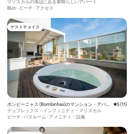
パート
マリスカルの海辺にある素晴らしいアパート
眺め
·
ビーチ
·
アクセス
ゲストチョイス
ゲストチョイス
ボンビーニャス (Bombinhas)のマンション・アパー
レビュー1
5 (11)
ト
デュプレックス・インフィニティ・マリスカル
ビーチ
·
バスルーム
·
アメニティ・設備