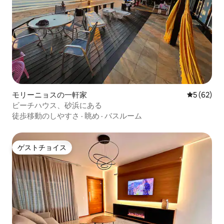
モリーニョスの一軒家
レビュー6
5 (62)
ビーチハウス、砂浜にある
徒歩移動のしやすさ
·
眺め
·
バスルーム
ゲストチョイス
ゲストチョイス