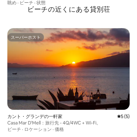
眺め
·
ビーチ
·
状態
ビーチの近くにある貸別荘
スーパーホスト
スーパーホスト
カント・グランデの一軒家
レビュー
5 (5)
Casa Mar D'Mell：旅行先 - 4Q/4WC + Wi-Fi。
ビーチ
·
ロケーション
·
価格