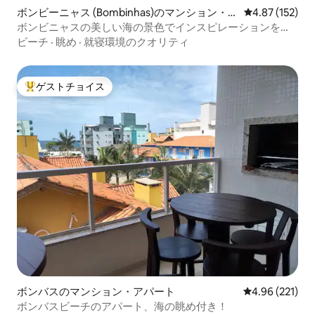
ボンビーニャス (Bombinhas)のマンション・ア
レビュー152件
4.87 (152)
パート
ボンビニャスの美しい海の景色でインスピレーションを得
よう
ビーチ
·
眺め
·
就寝環境のクオリティ
ゲストチョイス
大好評のゲストチョイスです。
ボンバスのマンション・アパート
レビュー221件
4.96 (221)
ボンバスビーチのアパート、海の眺め付き！