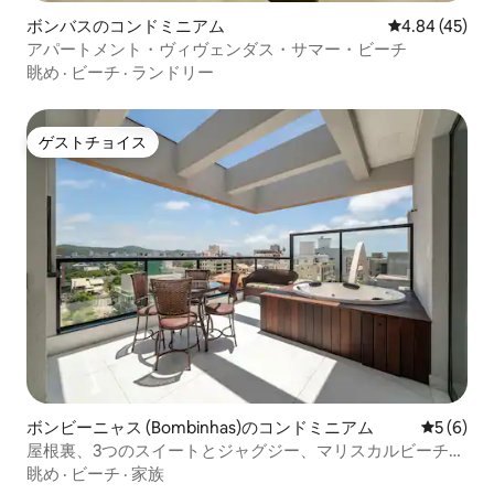
ボンバスのコンドミニアム
レビュー45件
4.84 (45)
アパートメント・ヴィヴェンダス・サマー・ビーチ
眺め
·
ビーチ
·
ランドリー
ゲストチョイス
ゲストチョイス
ボンビーニャス (Bombinhas)のコンドミニアム
レビュー
5 (6)
屋根裏、3つのスイートとジャグジー、マリスカルビーチ近
く
眺め
·
ビーチ
·
家族