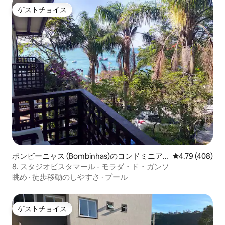
ゲストチョイス
ゲストチョイス
ボンビーニャス (Bombinhas)のコンドミニア
レビュー408件
4.79 (408)
ム
8. スタジオビスタマール - モラダ・ド・ガンソ
眺め
·
徒歩移動のしやすさ
·
プール
ゲストチョイス
ゲストチョイス