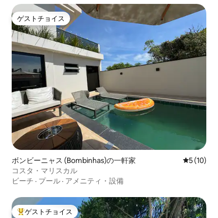
ゲストチョイス
ゲストチョイス
ボンビーニャス (Bombinhas)の一軒家
レビュー1
5 (10)
コスタ・マリスカル
ビーチ
·
プール
·
アメニティ・設備
ゲストチョイス
大好評のゲストチョイスです。