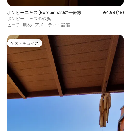
ボンビーニャス (Bombinhas)の一軒家
レビュー48件
4.98 (48)
ボンビーニャスの砂浜
ビーチ
·
眺め
·
アメニティ・設備
ゲストチョイス
ゲストチョイス