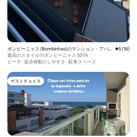
ボンビーニャス (Bombinhas)のマンション・アパ
レビュー1
5 (16)
ート
最高のスタイルのボンビーニャス 507A
ビーチ
·
徒歩移動のしやすさ
·
駐車スペース
ゲストチョイス
ゲストチョイス