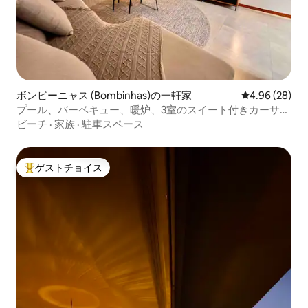
ボンビーニャス (Bombinhas)の一軒家
レビュー28件
4.96 (28)
プール、バーベキュー、暖炉、3室のスイート付きカーサ
エスメラルダ
ビーチ
·
家族
·
駐車スペース
ゲストチョイス
大好評のゲストチョイスです。