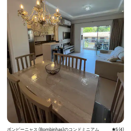
ボンビーニャス (Bombinhas)のコンドミニアム
レビュー
5 (4)