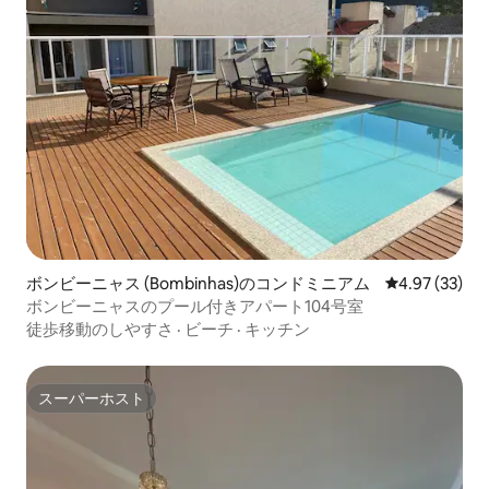
ボンビーニャス (Bombinhas)のコンドミニアム
レビュー33件
4.97 (33)
ボンビーニャスのプール付きアパート104号室
徒歩移動のしやすさ
·
ビーチ
·
キッチン
スーパーホスト
スーパーホスト