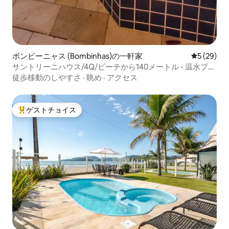
ボンビーニャス (Bombinhas)の一軒家
レビュー2
5 (29)
サントリーニハウス/4Q/ビーチから140メートル - 温水プー
ル
徒歩移動のしやすさ
·
眺め
·
アクセス
ゲストチョイス
大好評のゲストチョイスです。