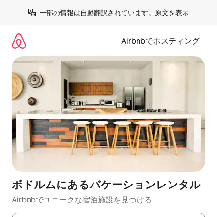
コ
一部の情報は自動翻訳されています。
原文を表示
ン
テ
ン
Airbnbでホスティング
ツ
に
ス
キ
ッ
プ
ボドルムにあるバケーションレンタル
Airbnbでユニークな宿泊施設を見つける