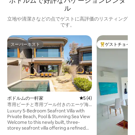
ボドルムで好評なバケーションレンタ
ル
立地や清潔さなどの点でゲストに高評価のリスティング
です。
スーパーホスト
ゲストチョイス
スーパーホスト
大好評のゲストチ
ボドルムの一軒家
レビュー4件、5つ星中5つ
5 (4)
専用ビーチと専用プール付きのエーゲ海
沿いのヴィラ
Luxury 5-Bedroom Seafront Villa with
Private Beach, Pool & Stunning Sea View
Welcome to this newly built, three-
storey seafront villa offering a refined
coastal lifestyle. Featuring 5 bedrooms, 2