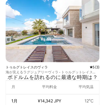
トゥルグトレイスのヴィラ
レビュー
5 (3)
海が見えるラグジュアリーヴィラ - トゥルグットレイス
ボドルムを訪⁠れ⁠るの⁠に最⁠適⁠な時⁠期⁠は⁠？
（ボドルム）
月
平均料金
平均気温
1月
¥14,342 JPY
12°C