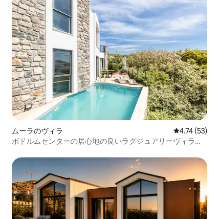
ムーラのヴィラ
レビュー53件
4.74 (53)
ボドルムセンターの居心地の良いラグジュアリーヴィラ＆
プライベートプール