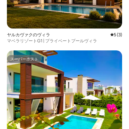
ヤルカヴァクのヴィラ
レビュー
5 (3)
マベラリゾートG1 | プライベートプールヴィラ
スーパーホスト
スーパーホスト