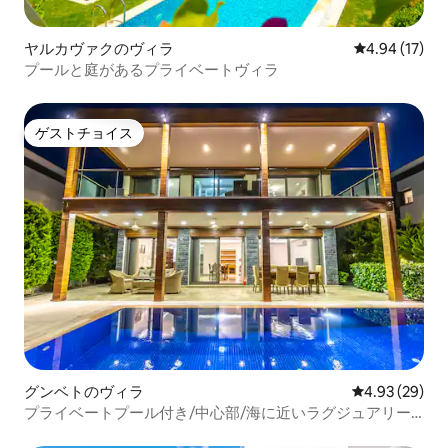
ヤルカヴァクのヴィラ
レビュー17件
4.94 (17)
プールと庭があるプライベートヴィラ
ゲストチョイス
ゲストチョイス
グンベトのヴィラ
レビュー29件
4.93 (29)
プライベートプール付き/中心部/海に近いラグジュアリー
ヴィラ