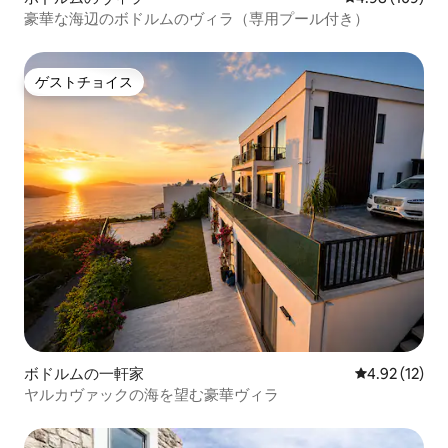
豪華な海辺のボドルムのヴィラ（専用プール付き）
ゲストチョイス
ゲストチョイス
ボドルムの一軒家
レビュー12件
4.92 (12)
ヤルカヴァックの海を望む豪華ヴィラ