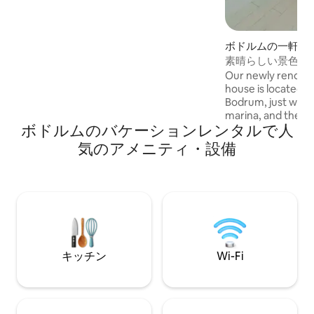
living rooms, 2 kitchens, a private pool
and garden, and direct access to a
private beach. Guests enjoy access to
ボドルムの一軒家
the resort’s gym, spa, and massage
素晴らしい景色を
rooms. The private beach has a bar &
の家
Our newly renova
restaurant that operates from mid-May
house is located i
to late October.
Bodrum, just walk
marina, and the re
ボドルムのバケーションレンタルで人
stylish apartment
view terrace over
気のアメニティ・設備
the Aegean sea, m
islands. Its cozy 
ideal for a comfort
キッチン
Wi-Fi