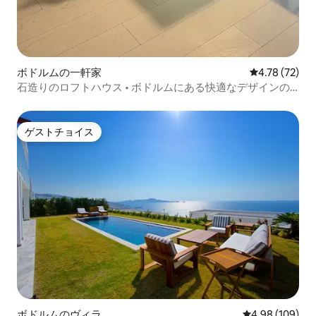
ボドルムの一軒家
レビュー72件
4.78 (72)
石造りのロフトハウス • ボドルムにある快適なデザインの
お部屋
ゲストチョイス
ゲストチョイス
ボドルムのヴィラ
レビュー109件
4.98 (109)