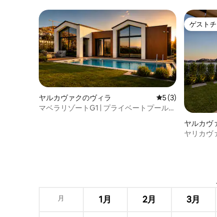
適なデザインのお部屋
ゲストチ
ゲストチ
ヤルカヴァクのヴィラ
レビュー3件、5
5 (3)
マベラリゾートG1 | プライベートプールヴ
ィラ
ヤルカヴ
ヤリカヴ
ィラ
月
1月
2月
3月