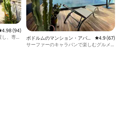
レビュー94件、5つ星中4.98つ星の平均評価
4.98 (94)
置し、専用
ボドルムのマンション・アパー
レビュー67件、5つ星
4.9 (67)
ト
サーファーのキャラバンで楽しむグルメ
パブとスイート（ゴリラススイート）