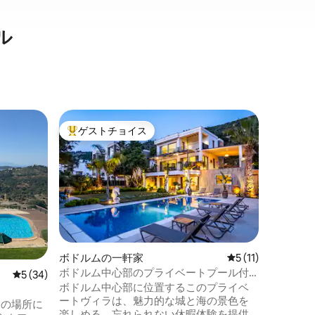
ル
ヤルカヴ
ゲストチョイス
ゲス
大好評のゲストチョイスです。
大好評
73 ヤ
プライベ
73 Ya
景色、特
プンキッ
ーション
特別な滞
チハウス
まで徒歩
邸宅は、
ボドルムの一軒家
レビュー11件、5
5 (11)
長時間の
ボドルム中心部のプライベートプール付
レビュー34件、5つ星中5つ星の平均評価
5 (34)
かみのあ
きラグジュアリーヴィラ
ボドルム中心部に位置するこのプライベ
史的建物
ートヴィラは、魅力的な城と海の景色を
ックなヴ
分の場所に
楽しめる、忘れられない休暇体験を提供
で洗練さ