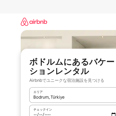
コ
ン
テ
ン
ツ
に
ス
キ
ッ
プ
ボドルムにあるバケー
ションレンタル
Airbnbでユニークな宿泊施設を見つける
エリア
検索結果が表示されたら、上下の矢印キーを使っ
チェックイン