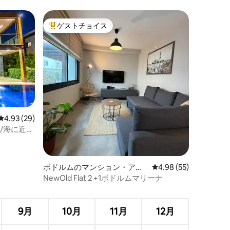
ゲストチョイス
大好評のゲストチョイスです。
レビュー29件、5つ星中4.93つ星の平均評価
4.93 (29)
/海に近い
ボドルムのマンション・アパ
レビュー55件、5つ星
4.98 (55)
ート
NewOld Flat 2 +1ボドルムマリーナ
？
9月
10月
11月
12月