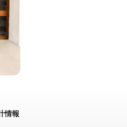
計⁠情⁠報