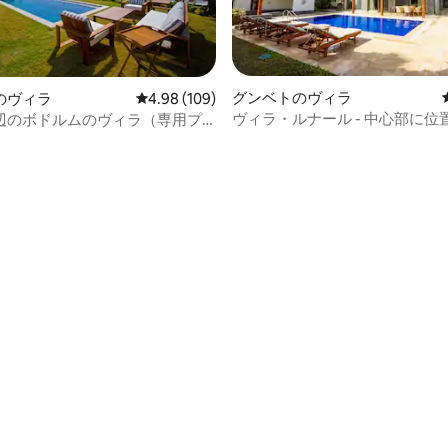
グンベトのヴィラ
のヴィラ
レビュー109件、5つ星中4.98つ星の平均評価
4.98 (109)
ヴィラ・ルナール - 中心部に位
辺のボドルムのヴィラ（専用プ
プール付き
）
4.78つ星の平均評価