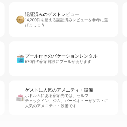
認証済みのゲ⁠ス⁠ト⁠レ⁠ビ⁠ュ⁠ー
14,200件を超える認証済みレビューを参考に選
びましょう
プール付きのバ⁠ケ⁠ー⁠シ⁠ョ⁠ンレ⁠ン⁠タ⁠ル
670件の宿泊施設にプールがあります
ゲストに人⁠気⁠のア⁠メ⁠ニ⁠テ⁠ィ・設⁠備
ボドルムにある宿泊先では、セ⁠ル⁠フ
チ⁠ェ⁠ッ⁠ク⁠イ⁠ン、ジム、バーベキューがゲストに
人気のアメニティ・設備です