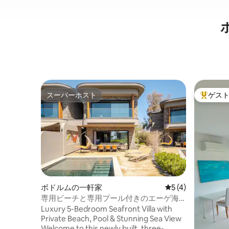
スーパーホスト
ゲス
スーパーホスト
大好評の
ボドルムの一軒家
レビュー4件、5
5 (4)
専用ビーチと専用プール付きのエーゲ海
沿いのヴィラ
Luxury 5-Bedroom Seafront Villa with
Private Beach, Pool & Stunning Sea View
Welcome to this newly built, three-