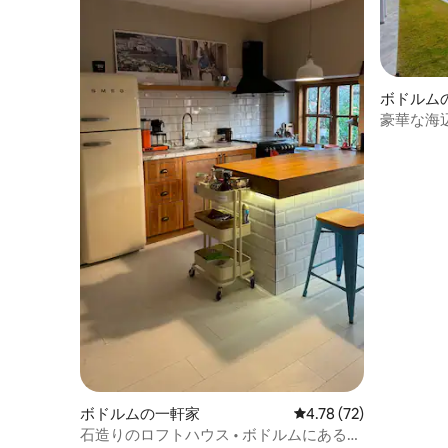
ボドルム
豪華な海
ール付き
ボドルムの一軒家
レビュー72件、5つ星中
4.78 (72)
石造りのロフトハウス • ボドルムにある快