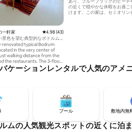
あり、ブルーフラッグのビーチ
の近くで穏やかな休暇をお過ご
けます。この家は、セミオリン
ールに面した庭園のある、静か
複合施設にあります。プールは
が、混むことはめったにありま
の一軒家
レビュー43件、5つ星中4.98つ星の平均評価
4.98 (43)
潔さは私たちの最優先事項です
い景色を望む典型的なボドルム
んの家と同じように、きれいに
 renovated typical Bodrum
す。ゲストは、プライバシーと
ocated in the very center of
ために、私たちの家とは別のプ
ust walking distance from the
トハウスに滞在します。健康的
nd the restaurants. The 3-floor
家庭料理をご用意しています。
バケーションレンタルで人気のアメ
partment with a huge panoramic
越しを心よりお待ち申し上げて
ace overlooks Bodrum Castle,
す！
n sea, marina, and Greek
ts cozy design and amenities are
a comfortable and relaxing stay.
i
プール
敷地内無料駐
ルムの人気観光スポットの近くに泊