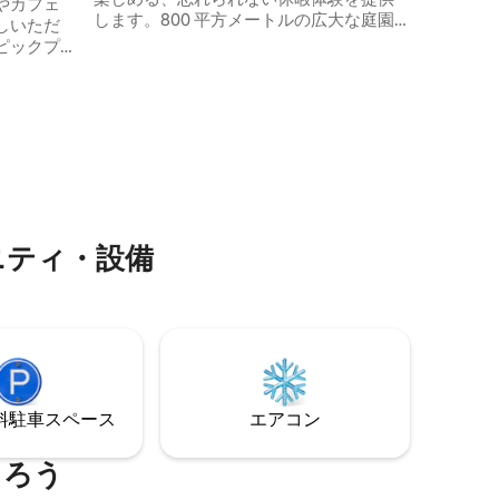
やカフェ
します。800 平方メートルの広大な庭園
しいただ
と大きな専用プールで、快適さとプライ
ピックプ
バシーの両方をお楽しみいただけます。
で安全な
10 名様まで収容可能なこのヴィラには、
共用です
広々とした寝室 4 室とキッチン 2 室があり
せん。清
ます。家族連れや友人同士のグループに
。お母さ
最適なこのヴィラは、ビーチ、レストラ
していま
ン、ボドルムの活気あふれる中心部から
快適さの
も近い距離にあります。中心部に近く、
ライベー
静かな休暇を過ごすのに最適な選択肢で
な朝食と
す。
皆様のお
ニティ・設備
おりま
⁠車ス⁠ペ⁠ー⁠ス
エアコン
まろう