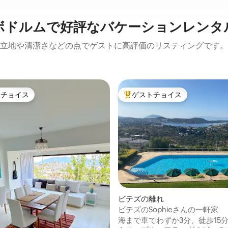
ボドルムで好評なバケーションレンタ
立地や清潔さなどの点でゲストに高評価のリスティングです。
トチョイス
ゲストチョイス
ゲストチョイスです。
大好評のゲストチョイスです。
つ星中5つ星の平均評価
ビテズの離れ
ビテズのSophieさんの一軒家
海まで車でわずか3分、徒歩15