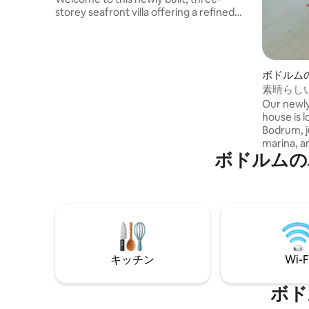
storey seafront villa offering a refined
coastal lifestyle. Featuring 5 bedrooms, 2
living rooms, 2 kitchens, a private pool
and garden, and direct access to a
private beach. Guests enjoy access to
ボドルム
the resort’s gym, spa, and massage
素晴らし
rooms. The private beach has a bar &
の家
Our newly
restaurant that operates from mid-May
house is l
to late October.
Bodrum, j
marina, a
ボドルムの
stylish a
view terr
the Aegea
islands. I
ideal for 
キッチン
Wi-F
ボド