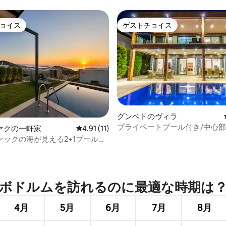
ョイス
ゲストチョイス
ョイス
ゲストチョイス
つ星中5つ星の平均評価
グンベトのヴィラ
プライベートプール付き/中心部
ァクの一軒家
レビュー11件、5つ星中4.91つ星の平均評価
4.91 (11)
ラグジュアリーヴィラ
ァックの海が見える2+1プールヴ
ボドルムを訪⁠れ⁠るの⁠に最⁠適⁠な時⁠期⁠は⁠
4月
5月
6月
7月
8月