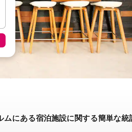
に⁠あ⁠る宿⁠泊⁠施⁠設⁠に関⁠す⁠る簡⁠単⁠な統⁠