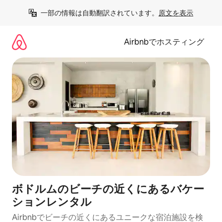
コ
一部の情報は自動翻訳されています。
原文を表示
ン
テ
ン
Airbnbでホスティング
ツ
に
ス
キ
ッ
プ
ボドルムのビーチの近くにあるバケー
ションレンタル
Airbnbでビーチの近くにあるユニークな宿泊施設を検