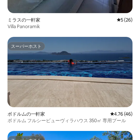
ミラスの一軒家
レビュー2
5 (26)
Villa Panoramik
スーパーホスト
スーパーホスト
ボドルムの一軒家
レビュー46件
4.76 (46)
ボドルム フルシービューヴィラハウス 350㎡ 専用プール