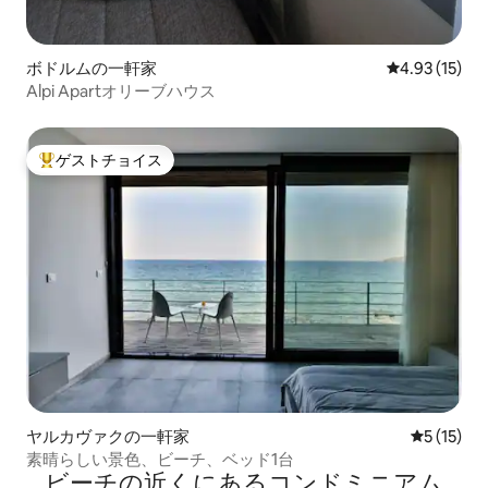
ボドルムの一軒家
レビュー15件
4.93 (15)
Alpi Apartオリーブハウス
ゲストチョイス
大好評のゲストチョイスです。
ヤルカヴァクの一軒家
レビュー1
5 (15)
素晴らしい景色、ビーチ、ベッド1台
ビーチの近くにあるコンドミニアム