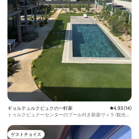
ギョルテュルクビュクの一軒家
レビュー14件
4.93 (14)
トゥルクビュクーセンターのプール付き新築ヴィラ-観光認
定
ゲストチョイス
ゲストチョイス