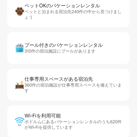
ペットOKのバ⁠ケ⁠ー⁠シ⁠ョ⁠ンレ⁠ン⁠タ⁠ル
ペットと泊まれる宿泊先240件の中から見つけまし
ょう
プール付きのバ⁠ケ⁠ー⁠シ⁠ョ⁠ンレ⁠ン⁠タ⁠ル
310件の宿泊施設にプールがあります
仕事専用ス⁠ペ⁠ー⁠スがあ⁠る宿⁠泊⁠先
360件の宿泊施設が仕事専用スペースを備えていま
す
Wi-Fiを利⁠用⁠可⁠能
ボドルムにあるバケーションレンタルのうち620件
がWi-Fiを提供しています