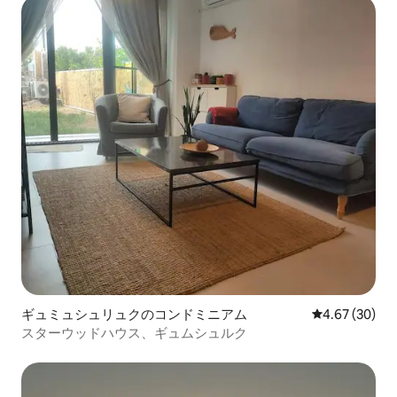
ギュミュシュリュクのコンドミニアム
レビュー30件
4.67 (30)
スターウッドハウス、ギュムシュルク