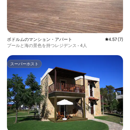
ボドルムのマンション・アパート
レビュー7件
4.57 (7)
プールと海の景色を持つレジデンス - 4人
スーパーホスト
スーパーホスト