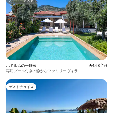
スーパーホスト
スーパーホスト
ボドルムの一軒家
レビュー19件
4.68 (19)
専用プール付きの静かなファミリーヴィラ
ゲストチョイス
ゲストチョイス