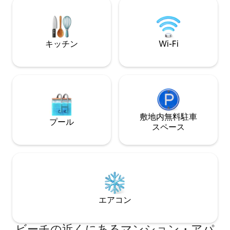
to late October.
ために、私たちの
トハウスに滞在し
家庭料理をご用意
越しを心よりお待
キッチン
Wi-Fi
す！
敷地内無料駐⁠車
プール
ス⁠ペ⁠ー⁠ス
エアコン
ビーチの近くにあるマンション・アパ