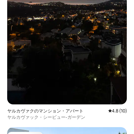
ヤルカヴァクのマンション・アパート
レビュー10
4.8 (10)
ヤルカヴァック・シービュー-ガーデン