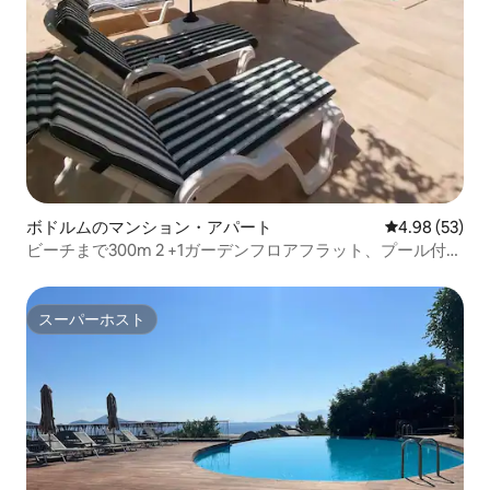
ボドルムのマンション・アパート
レビュー53件
4.98 (53)
ビーチまで300m 2 +1ガーデンフロアフラット、プール付き
A1
スーパーホスト
スーパーホスト