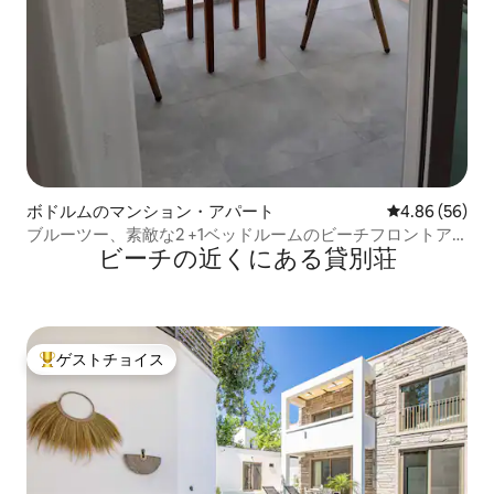
ボドルムのマンション・アパート
レビュー56件
4.86 (56)
ブルーツー、素敵な2 +1ベッドルームのビーチフロントア
ビーチの近くにある貸別荘
パート
ゲストチョイス
大好評のゲストチョイスです。