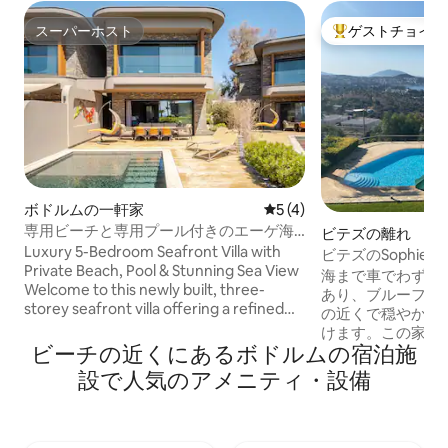
スーパーホスト
ゲストチョイス
スーパーホスト
大好評のゲストチ
ボドルムの一軒家
レビュー4件、5つ星中5つ
5 (4)
専用ビーチと専用プール付きのエーゲ海
ビテズの離れ
沿いのヴィラ
Luxury 5-Bedroom Seafront Villa with
ビテズのSophie
Private Beach, Pool & Stunning Sea View
海まで車でわずか3
Welcome to this newly built, three-
あり、ブルーフラ
storey seafront villa offering a refined
の近くで穏やかな
coastal lifestyle. Featuring 5 bedrooms, 2
けます。この家は
living rooms, 2 kitchens, a private pool
ビーチの近くにあるボドルムの宿泊施
ールに面した庭園
and garden, and direct access to a
複合施設にありま
設で人気のアメニティ・設備
private beach. Guests enjoy access to
が、混むことはめ
the resort’s gym, spa, and massage
潔さは私たちの最
rooms. The private beach has a bar &
んの家と同じよう
restaurant that operates from mid-May
す。ゲストは、プ