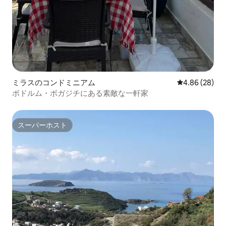
ミラスのコンドミニアム
レビュー28件
4.86 (28)
ボドルム・ボガジチにある素敵な一軒家
スーパーホスト
スーパーホスト