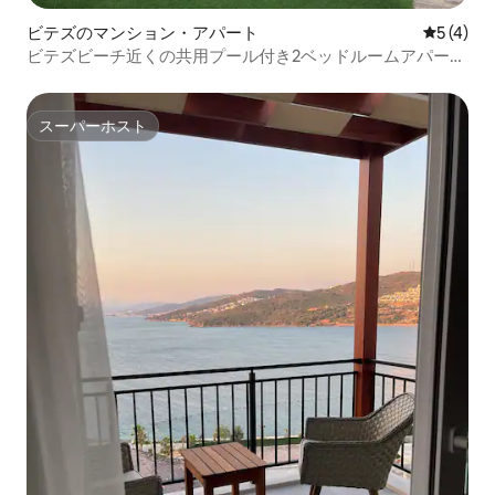
ビテズのマンション・アパート
レビュー
5 (4)
ビテズビーチ近くの共用プール付き2ベッドルームアパート
メント
スーパーホスト
スーパーホスト