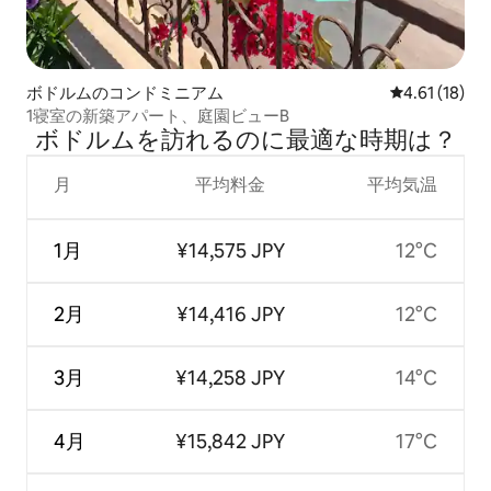
ボドルムのコンドミニアム
レビュー18件
4.61 (18)
1寝室の新築アパート、庭園ビューB
ボドルムを訪⁠れ⁠るの⁠に最⁠適⁠な時⁠期⁠は⁠？
月
平均料金
平均気温
1月
¥14,575 JPY
12°C
2月
¥14,416 JPY
12°C
3月
¥14,258 JPY
14°C
4月
¥15,842 JPY
17°C