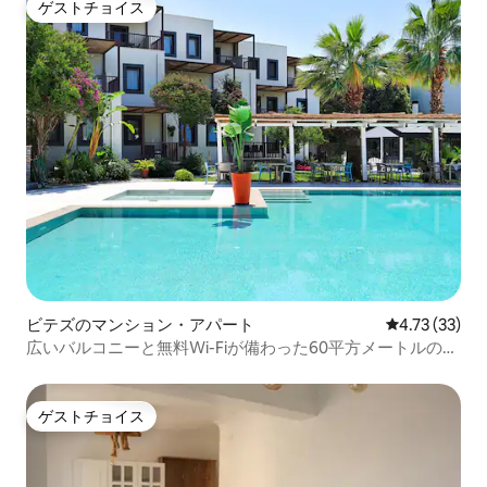
ゲストチョイス
ゲストチョイス
ビテズのマンション・アパート
レビュー33件
4.73 (33)
広いバルコニーと無料Wi-Fiが備わった60平方メートルのス
イート
ゲストチョイス
ゲストチョイス