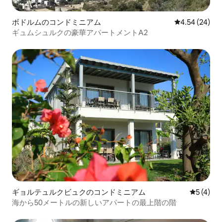
ボドルムのコンドミニアム
レビュー24件
4.54 (24)
ギュムシュルクの豪華アパートメントA2
ギョルテュルクビュクのコンドミニアム
レビュー
5 (4)
海から50メートルの新しいアパートの最上階の階