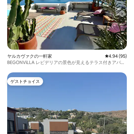
ヤルカヴァクの一軒家
レビュー95件
4.94 (95)
BEGONViLLA レビデリアの景色が見えるテラス付きアパー
ト
ゲストチョイス
ゲストチョイス