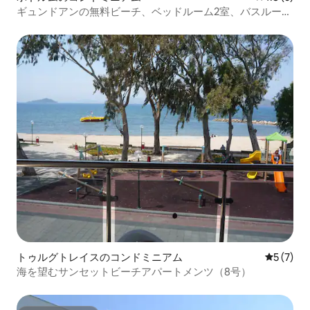
ギュンドアンの無料ビーチ、ベッドルーム2室、バスルーム
2室、オーシャンビュー
トゥルグトレイスのコンドミニアム
レビュー
5 (7)
海を望むサンセットビーチアパートメンツ（8号）