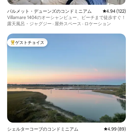
パルメット・デューンズのコンドミニアム
レビュー122件
4.94 (122)
Villamare 1404のオーシャンビュー、ビーチまで徒歩すぐ！
露天風呂・ジャグジー
·
屋外スペース
·
ロケーション
ゲストチョイス
大好評のゲストチョイスです。
シェルターコーブのコンドミニアム
レビュー89件
4.99 (89)