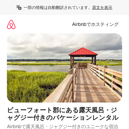
コ
一部の情報は自動翻訳されています。
原文を表示
ン
テ
ン
Airbnbでホスティング
ツ
に
ス
キ
ッ
プ
ビューフォート郡にある露天風呂・ジ
ャグジー付きのバケーションレンタル
Airbnbで露天風呂・ジャグジー付きのユニークな宿泊