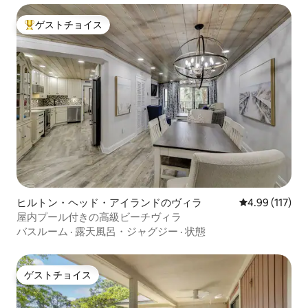
ゲストチョイス
大好評のゲストチョイスです。
ヒルトン・ヘッド・アイランドのヴィラ
レビュー117件
4.99 (117)
屋内プール付きの高級ビーチヴィラ
バスルーム
·
露天風呂・ジャグジー
·
状態
ゲストチョイス
ゲストチョイス