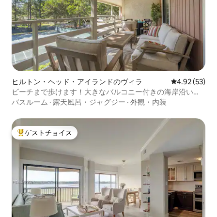
ヒルトン・ヘッド・アイランドのヴィラ
レビュー53件
4.92 (53)
ビーチまで歩けます！大きなバルコニー付きの海岸沿いの
ヴィラ！
バスルーム
·
露天風呂・ジャグジー
·
外観・内装
ゲストチョイス
大好評のゲストチョイスです。