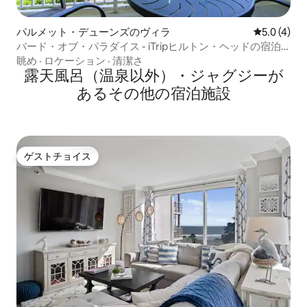
パルメット・デューンズのヴィラ
レビュー4
5.0 (4)
バード・オブ・パラダイス - iTripヒルトン・ヘッドの宿泊
先
眺め
·
ロケーション
·
清潔さ
露天風呂（温泉以外）・ジャグジーが
あるその他の宿泊施設
ゲストチョイス
ゲストチョイス