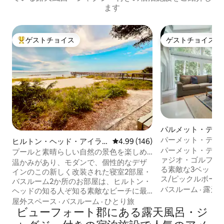
ます
ゲストチョイス
ゲストチョイス
大好評のゲストチョイスです。
ゲストチョイス
パルメット・デュ
一軒家
パーメット・デュ
ヒルトン・ヘッド・アイラ
レビュー146件、5つ星中4.99
4.99 (146)
室、新しいプール
パーメット・デュ
ンドのコンドミニアム
プールと素晴らしい自然の景色を楽しめ
ァジオ・ゴルフ・
るビーチのコンドミニアム
温かみがあり、モダンで、個性的なデザ
る素敵な3ベッド
インのこの新しく改装された寝室2部屋・
ス/ピックルボー
バスルーム2か所のお部屋は、ヒルトン・
ストランの近くで
バスルーム
·
露天
ヘッドの知る人ぞ知る素敵なビーチに最
パ。クォーツのカ
も近いコンドミニアムで、ラグーンと海
屋外スペース
·
バスルーム
·
ひとり旅
グサイズのベッド
峡の景色を楽しめます。主寝室にはキン
ビューフォート郡にある露天風呂・ジ
のベッドルームに
グサイズのベッド、子供部屋にはツイン