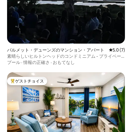
パルメット・デューンズのマンション・アパート
レビュー7
5.0 (7)
素晴らしいヒルトンヘッドのコンドミニアム - プライベー
トビーチ！
プール
·
情報の正確さ
·
おもてなし
ゲストチョイス
大好評のゲストチョイスです。