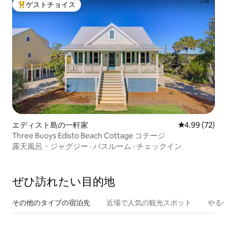
ゲストチョイス
大好評のゲストチョイスです。
エディスト島の一軒家
レビュー72件
4.99 (72)
Three Buoys Edisto Beach Cottage コテージ
露天風呂・ジャグジー
·
バスルーム
·
チェックイン
ぜひ訪⁠れ⁠た⁠い目⁠的⁠地
その他のタ⁠イ⁠プ⁠の宿⁠泊⁠先
近場で人気の観光スポット
やる