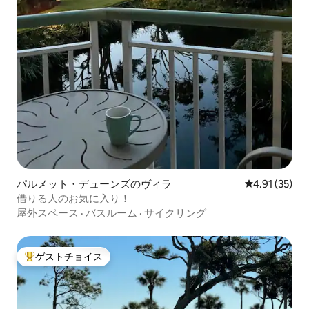
パルメット・デューンズのヴィラ
レビュー35件
4.91 (35)
借りる人のお気に入り！
屋外スペース
·
バスルーム
·
サイクリング
ゲストチョイス
大好評のゲストチョイスです。