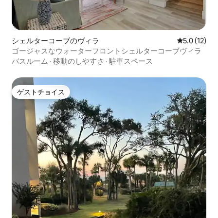
シェルターコーブのヴィラ
レビュー12
5.0 (12)
ゴージャスなウォーターフロントシェルターコーブヴィラ
バスルーム
·
移動のしやすさ
·
駐車スペース
ゲストチョイス
ゲストチョイス