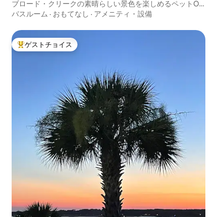
ブロード・クリークの素晴らしい景色を楽しめるペットOK
のコンドミニアム
バスルーム
·
おもてなし
·
アメニティ・設備
ゲストチョイス
大好評のゲストチョイスです。