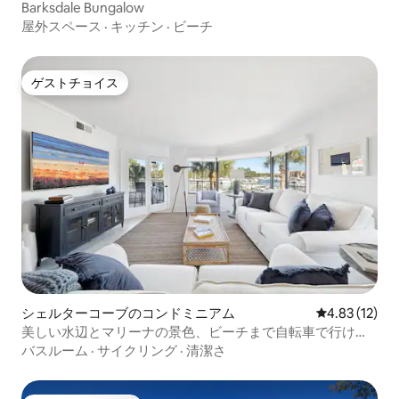
Barksdale Bungalow
屋外スペース
·
キッチン
·
ビーチ
ゲストチョイス
ゲストチョイス
シェルターコーブのコンドミニアム
レビュー12件
4.83 (12)
美しい水辺とマリーナの景色、ビーチまで自転車で行けま
す！
バスルーム
·
サイクリング
·
清潔さ