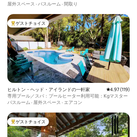
屋外スペース
·
バスルーム
·
間取り
ゲストチョイス
大好評のゲストチョイスです。
ヒルトン・ヘッド・アイランドの一軒家
レビュー119件
4.97 (119)
専用プール／スパ：プールヒーター利用可能：Kgマスター
バスルーム
·
屋外スペース
·
エアコン
ゲストチョイス
大好評のゲストチョイスです。