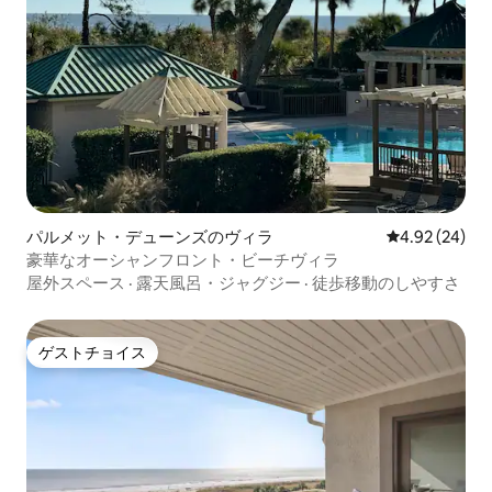
パルメット・デューンズのヴィラ
レビュー24件
4.92 (24)
豪華なオーシャンフロント・ビーチヴィラ
屋外スペース
·
露天風呂・ジャグジー
·
徒歩移動のしやすさ
ゲストチョイス
ゲストチョイス