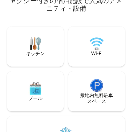
ャグジー付きの宿泊施設で人気のアメ
ッドが2台。すべ
ベッドが1台ずつあります。スクリーンで
ニティ・設備
ケーブルテレビ、R
仕切られたサンルーム、プール3つ、ホッ
の安全のために、
トタブ、テニスコートが備わっていま
付きドアベルカメ
す。ゲストに人気のコーヒーバーが備わ
オムニリゾートと
った、必需品が完備されたキッチン。コ
ーチアクセスは、自
ーヒーバーの品揃えは、滞在ごとに新鮮
で15分です。ビー
なものに補充されます。お部屋内にラン
はご用意しておりま
ドリールームがあり、各部屋に大画面テ
プール/スパの暖
レビが備えられています。必要なビーチ
ん
ギア（カート、椅子、ボード、おもちゃ
キッチン
Wi-Fi
など）がすべて揃っており、400 MBのイ
ンターネットが利用できます。清掃料金
はかかりません！
敷地内無料駐⁠車
プール
ス⁠ペ⁠ー⁠ス