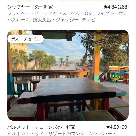
シップヤードの一軒家
レビュー268件
4.84 (268)
プライベートビーチアクセス、ペットOK、ジャグジー付
き！
バスルーム
·
露天風呂・ジャグジー
·
テレビ
ゲストチョイス
ゲストチョイス
パルメット・デューンズの一軒家
レビュー99件
4.89 (99)
ヒルトン・ヘッド・リゾートのマンション・アパート