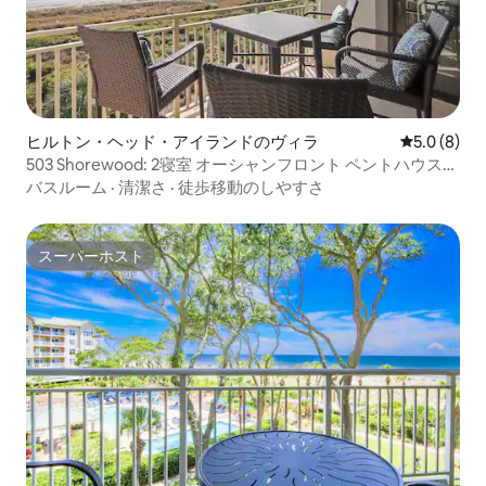
ヒルトン・ヘッド・アイランドのヴィラ
レビュー8
5.0 (8)
503 Shorewood: 2寝室 オーシャンフロント ペントハウスヴ
ィラ。St
バスルーム
·
清潔さ
·
徒歩移動のしやすさ
スーパーホスト
スーパーホスト