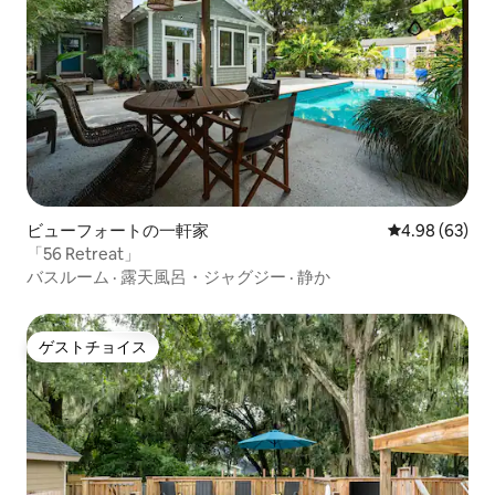
ビューフォートの一軒家
レビュー63件
4.98 (63)
「56 Retreat」
バスルーム
·
露天風呂・ジャグジー
·
静か
ゲストチョイス
ゲストチョイス