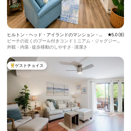
ヒルトン・ヘッド・アイランドのマンション・ア
レビュー8
5.0 (8)
パート
ビーチの近くのプール付きコンドミニアム・ジャグジー・
ピックルボール
外観・内装
·
徒歩移動のしやすさ
·
清潔さ
ゲストチョイス
大好評のゲストチョイスです。