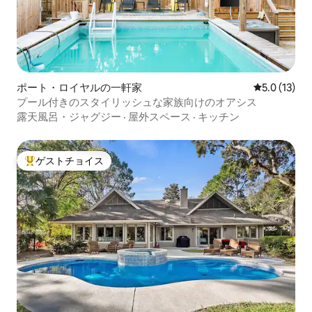
ポート・ロイヤルの一軒家
レビュー13
5.0 (13)
プール付きのスタイリッシュな家族向けのオアシス
露天風呂・ジャグジー
·
屋外スペース
·
キッチン
ゲストチョイス
大好評のゲストチョイスです。