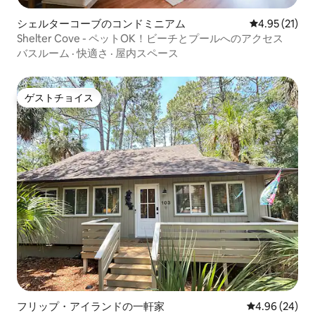
シェルターコーブのコンドミニアム
レビュー21件
4.95 (21)
Shelter Cove - ペットOK！ビーチとプールへのアクセス
バスルーム
·
快適さ
·
屋内スペース
ゲストチョイス
ゲストチョイス
フリップ・アイランドの一軒家
レビュー24件
4.96 (24)