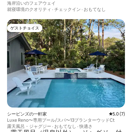
海岸沿いのフェアウェイ
就寝環境のクオリティ
·
チェックイン
·
おもてなし
ゲストチョイス
ゲストチョイス
シーピンズの一軒家
レビュー7
5.0 (7)
Luxe Reno〜専用プール/スパ〜13プランターウッドCt
露天風呂・ジャグジー
·
おもてなし
·
快適さ