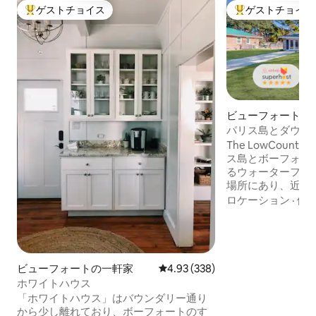
ゲストチョイス
ゲストチョイス
大好評のゲストチョイスです。
大好評のゲストチ
ビューフォートの
パリス島とダウン
ウス
The LowCountr
ス島とボーフォー
るウォーターフロ
場所にあり、近く
ランがあります。
ロケーション
·
価
リビングと、閑静
アへのアクセスの
い。滞在期間中は
ンド・ビーチのパ
す。また、ボード
ビューフォートの一軒家
レビュー338件、5つ星中4.93
4.93 (338)
クリーム、砂糖が
ホワイトハウス
ご用意しています
「ホワイトハウス」はバウンダリー通り
タークローゼット
から少し離れており、ボーフォートのす