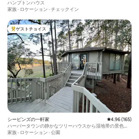
ハンプトンハウス
家族
·
ロケーション
·
チェックイン
ゲストチョイス
大好評のゲストチョイスです。
シーピンズの一軒家
レビュー165件
4.96 (165)
ハーバータウンの静かなツリーハウスから湿地帯の景色を
楽しめる
家族
·
ロケーション
·
公園