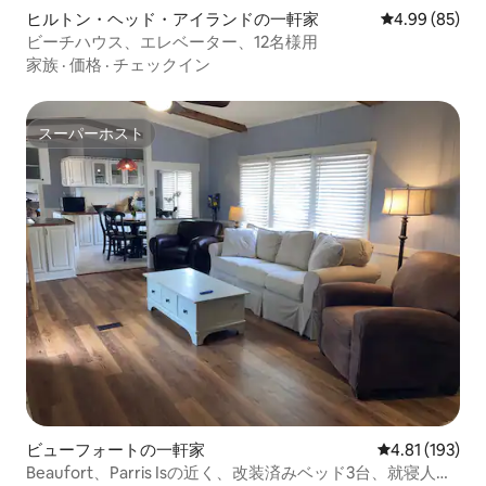
ヒルトン・ヘッド・アイランドの一軒家
レビュー85件
4.99 (85)
ビーチハウス、エレベーター、12名様用
家族
·
価格
·
チェックイン
スーパーホスト
スーパーホスト
ビューフォートの一軒家
レビュー193件
4.81 (193)
Beaufort、Parris Isの近く、改装済みベッド3台、就寝人数