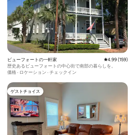
ビューフォートの一軒家
レビュー159件
4.99 (159)
歴史あるビューフォートの中心街で南部の暮らしを。
価格
·
ロケーション
·
チェックイン
ゲストチョイス
ゲストチョイス