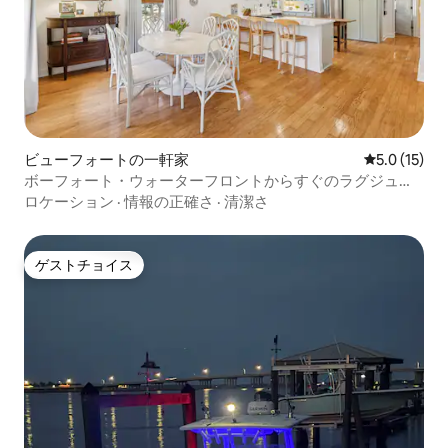
ビューフォートの一軒家
レビュー15
5.0 (15)
ボーフォート・ウォーターフロントからすぐのラグジュア
リーなデザイナーズホーム
ロケーション
·
情報の正確さ
·
清潔さ
ゲストチョイス
ゲストチョイス