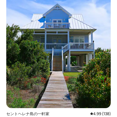
セントヘレナ島の一軒家
レビュー138件
4.99 (138)