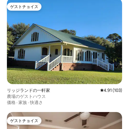
ゲストチョイス
ゲストチョイス
リッジランドの一軒家
レビュー103件
4.91 (103)
農場のゲストハウス
価格
·
家族
·
快適さ
ゲストチョイス
ゲストチョイス