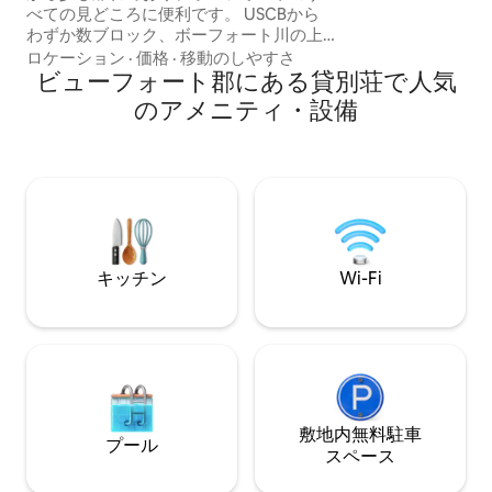
用意しています。軍
べての見どころに便利です。 USCBから
引になります。
わずか数ブロック、ボーフォート川の上
に美しい日の出が見えます。 ボーフォー
ロケーション
·
価格
·
移動のしやすさ
トのレストランやショップはすべて徒歩
ビューフォート郡にある貸別荘で人気
圏内にあり、近くで自転車をレンタルす
のアメニティ・設備
ることもできます。 ボーフォート・ウォ
ーターフロントには、マリーナ、公共ド
ック、カヤックレンタル、ボートツアー
があり、昼夜を問わず素晴らしい時間を
過ごすことができます。 HIビーチパスを
ご用意しております。 カップルが仕事を
したり、リラックスしたり、探索した
り、若返ったりするのに最適な場所で
キッチン
Wi-Fi
す。
敷地内無料駐⁠車
プール
ス⁠ペ⁠ー⁠ス