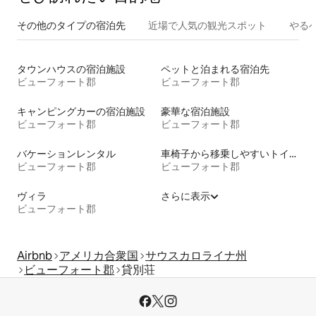
その他のタ⁠イ⁠プ⁠の宿⁠泊⁠先
近場で人気の観光スポット
やる
タウンハウスの宿泊施設
ペットと泊まれる宿泊先
ビューフォート郡
ビューフォート郡
キャンピングカーの宿泊施設
豪華な宿泊施設
ビューフォート郡
ビューフォート郡
バケーションレンタル
車椅子から移乗しやすいトイレ付きの宿泊施設
ビューフォート郡
ビューフォート郡
ヴィラ
さらに表示
ビューフォート郡
Airbnb
アメリカ合衆国
サウスカロライナ州
ビューフォート郡
貸別荘