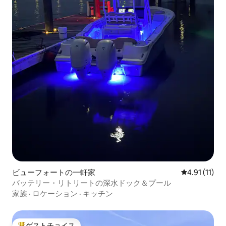
ビューフォートの一軒家
レビュー11件
4.91 (11)
バッテリー・リトリートの深水ドック＆プール
家族
·
ロケーション
·
キッチン
ゲストチョイス