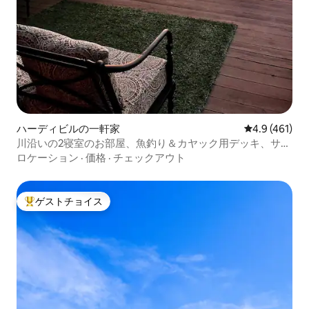
ハーディビルの一軒家
レビュー461
4.9 (461)
川沿いの2寝室のお部屋、魚釣り＆カヤック用デッキ、サバ
ンナまで15分
ロケーション
·
価格
·
チェックアウト
ゲストチョイス
大好評のゲストチョイスです。