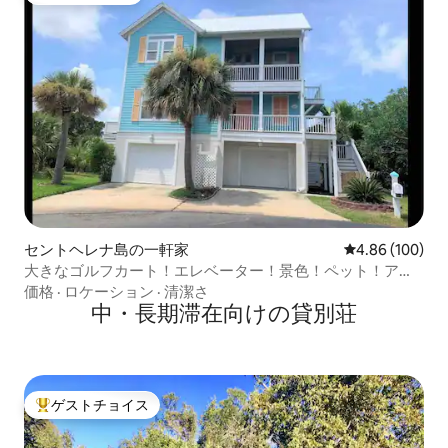
セントヘレナ島の一軒家
レビュー100件
4.86 (100)
大きなゴルフカート！エレベーター！景色！ペット！アク
セシビリティ対応！
価格
·
ロケーション
·
清潔さ
中・長期滞在向けの貸別荘
ゲストチョイス
大好評のゲストチョイスです。