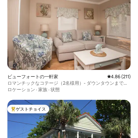
ビューフォートの一軒家
レビュー211件
4.86 (211)
ロマンチックなコテージ（2名様用）- ダウンタウンまで徒
歩10分
ロケーション
·
家族
·
状態
ゲストチョイス
大好評のゲストチョイスです。