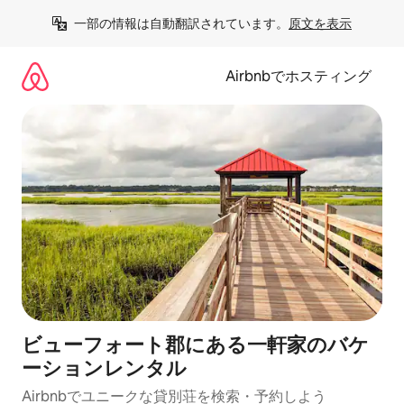
コ
一部の情報は自動翻訳されています。
原文を表示
ン
テ
ン
Airbnbでホスティング
ツ
に
ス
キ
ッ
プ
ビューフォート郡にある一軒家のバケ
ーションレンタル
Airbnbでユニークな貸別荘を検索・予約しよう