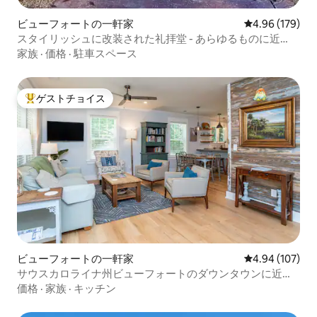
ビューフォートの一軒家
レビュー179件
4.96 (179)
スタイリッシュに改装された礼拝堂 - あらゆるものに近
い！
家族
·
価格
·
駐車スペース
ゲストチョイス
大好評のゲストチョイスです。
ビューフォートの一軒家
レビュー107件
4.94 (107)
サウスカロライナ州ビューフォートのダウンタウンに近
い、平和なコテージ
価格
·
家族
·
キッチン