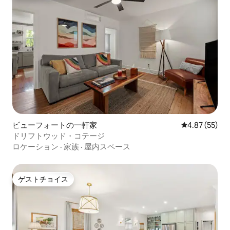
ビューフォートの一軒家
レビュー55件
4.87 (55)
ドリフトウッド・コテージ
ロケーション
·
家族
·
屋内スペース
ゲストチョイス
ゲストチョイス