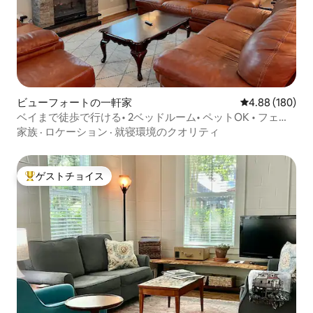
ビューフォートの一軒家
レビュー180件
4.88 (180)
ベイまで徒歩で行ける• 2ベッドルーム• ペットOK • フェン
ス付きの庭
家族
·
ロケーション
·
就寝環境のクオリティ
ゲストチョイス
大好評のゲストチョイスです。