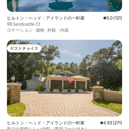
ヒルトン・ヘッド・アイランドの一軒家
レビュー121
5.0 (121)
98 Sandcastle Ct
ロケーション
·
価格
·
外観・内装
ゲストチョイス
ゲストチョイス
ヒルトン・ヘッド・アイランドの一軒家
レビュー271件
4.93 (271)
島での素晴らしい休暇（専用プール付き）