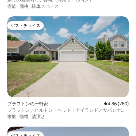
家族
·
価格
·
駐車スペース
ゲストチョイス
ゲストチョイス
ブラフトンの一軒家
レビュー260件
4.86 (260)
ブラフトン／ヒルトン・ヘッド・アイランド／サバンナの
バケーションホーム
家族
·
価格
·
清潔さ
ゲストチョイス