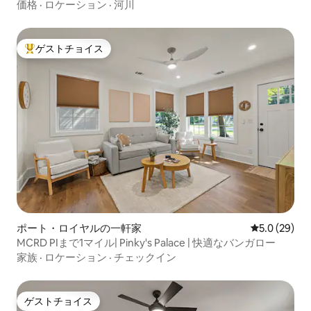
価格
·
ロケーション
·
河川
ゲストチョイス
大好評のゲストチョイスです。
ポート・ロイヤルの一軒家
レビュー29
5.0 (29)
MCRD PIまで1マイル| Pinky's Palace | 快適なバンガロー
家族
·
ロケーション
·
チェックイン
ゲストチョイス
ゲストチョイス