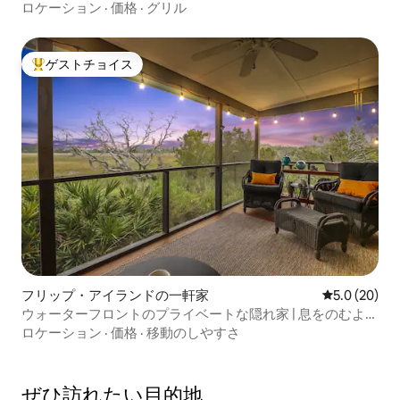
6名
ロケーション
·
価格
·
グリル
ゲストチョイス
大好評のゲストチョイスです。
フリップ・アイランドの一軒家
レビュー20
5.0 (20)
ウォーターフロントのプライベートな隠れ家 | 息をのむよう
な夕日
ロケーション
·
価格
·
移動のしやすさ
ぜひ訪⁠れ⁠た⁠い目⁠的⁠地