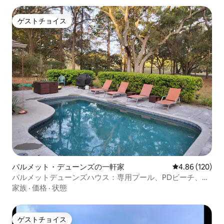
ゲストチョイス
ゲストチョイス
パルメット・デューンズの一軒家
レビュー120件
4.86 (120)
パルメットデューンズハウス：専用プール、PDビーチ、ゴ
ルフ
家族
·
価格
·
状態
ゲストチョイス
ゲストチョイス