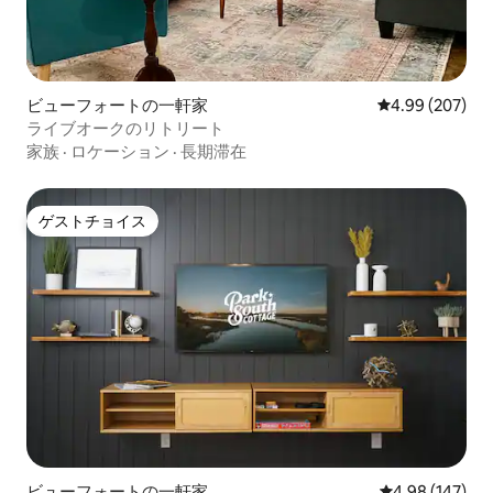
ビューフォートの一軒家
レビュー207件
4.99 (207)
ライブオークのリトリート
家族
·
ロケーション
·
長期滞在
ゲストチョイス
ゲストチョイス
ビューフォートの一軒家
レビュー147件
4.98 (147)