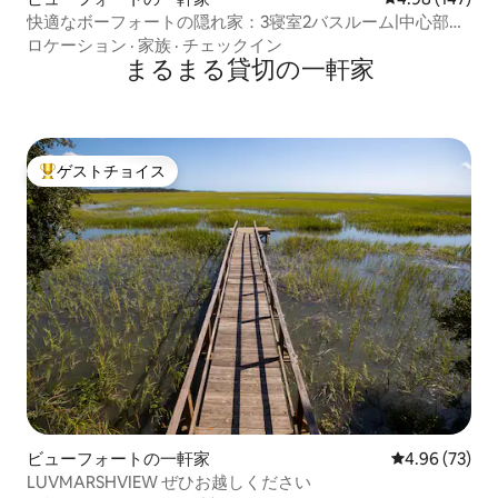
快適なボーフォートの隠れ家：3寝室2バスルーム|中心部に
位置
ロケーション
·
家族
·
チェックイン
まるまる貸切の一軒家
ゲストチョイス
大好評のゲストチョイスです。
ビューフォートの一軒家
レビュー73件
4.96 (73)
LUVMARSHVIEW ぜひお越しください