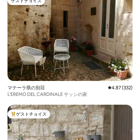
ゲストチョイス
ゲストチョイス
マテーラ県の別荘
レビュー332件
4.87 (332)
L'EREMO DEL CARDINALE サッシの家
ゲストチョイス
大好評のゲストチョイスです。