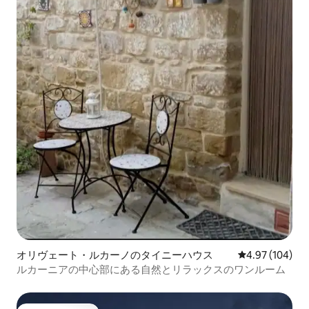
オリヴェート・ルカーノのタイニーハウス
レビュー104件
4.97 (104)
ルカーニアの中心部にある自然とリラックスのワンルーム