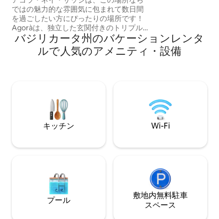
す。洞窟の料金に
ではの魅力的な雰囲気に包まれて数日間
ッフェスタイルの
を過ごしたい方にぴったりの場所です！
す。
Agoràは、独立した玄関付きのトリプル
バジリカータ州のバケーションレンタ
ルーム（ダブルベッドとシングルベッ
ド）、バスルーム、キッチン、そしてプ
ルで人気のアメニティ・設備
ライバシーを確保するための防音ダブル
ドア付きのダブルルーム、もう一つのバ
スルーム、そして最後に私たちの目玉と
なる、独立したアクセスもある素晴らし
いプライベートテラスで構成されていま
す。家族や友人との滞在に最適です。🧳
🛎
キッチン
Wi-Fi
敷地内無料駐⁠車
プール
ス⁠ペ⁠ー⁠ス