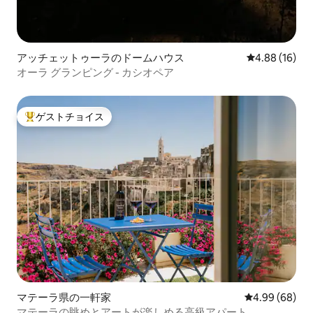
アッチェットゥーラのドームハウス
レビュー16件
4.88 (16)
オーラ グランピング - カシオペア
ゲストチョイス
大好評のゲストチョイスです。
マテーラ県の一軒家
レビュー68件
4.99 (68)
マテーラの眺めとアートが楽しめる高級アパート