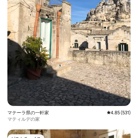
マテーラ県の一軒家
レビュー531件
4.85 (531)
マティルデの家