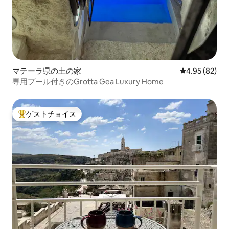
マテーラ県の土の家
レビュー82件
4.95 (82)
専用プール付きのGrotta Gea Luxury Home
ゲストチョイス
大好評のゲストチョイスです。