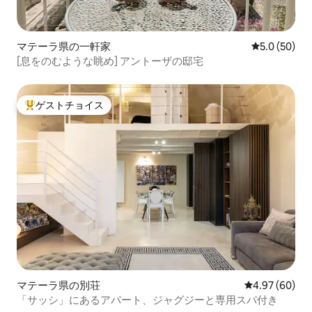
マテーラ県の一軒家
レビュー50
5.0 (50)
[息をのむような眺め] アントーザの邸宅
ゲストチョイス
大好評のゲストチョイスです。
マテーラ県の別荘
レビュー60件
4.97 (60)
「サッシ」にあるアパート、ジャグジーと専用スパ付き