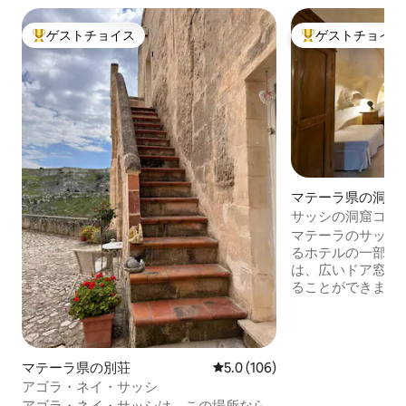
ゲストチョイス
ゲストチョイス
大好評のゲストチョイスです。
大好評のゲストチ
マテーラ県の洞窟
サッシの洞窟コン
マテーラのサッシ
るホテルの一部で
は、広いドア窓か
ることができます
完全に凝灰岩に掘
あり丸みを帯びた
子宮のようで、と
スルームは狭いで
マテーラ県の別荘
レビュー106件、5つ星中5.0
5.0 (106)
が完備されていま
アゴラ・ネイ・サッシ
ビ、ミニバー、無料
アゴラ・ネイ・サッシは、この場所なら