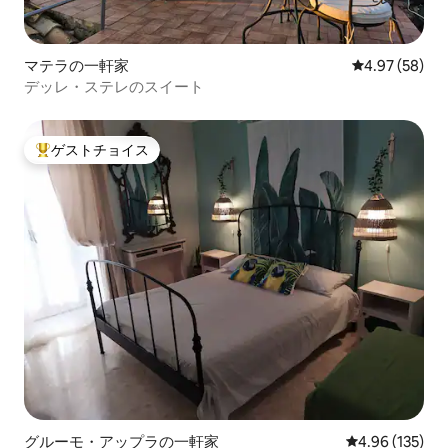
マテラの一軒家
レビュー58件
4.97 (58)
デッレ・ステレのスイート
ゲストチョイス
大好評のゲストチョイスです。
グルーモ・アップラの一軒家
レビュー135件
4.96 (135)