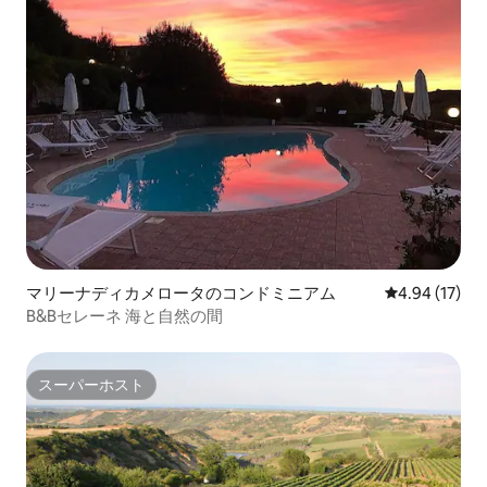
マリーナディカメロータのコンドミニアム
レビュー17件
4.94 (17)
B&Bセレーネ 海と自然の間
スーパーホスト
スーパーホスト