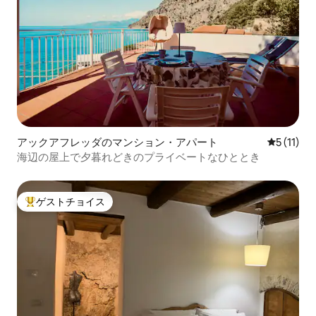
アックアフレッダのマンション・アパート
レビュー1
5 (11)
海辺の屋上で夕暮れどきのプライベートなひととき
ゲストチョイス
大好評のゲストチョイスです。