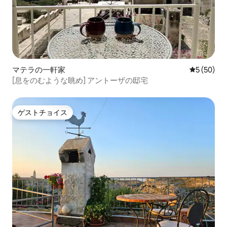
マテラの一軒家
レビュー5
5 (50)
[息をのむような眺め] アントーザの邸宅
ゲストチョイス
ゲストチョイス