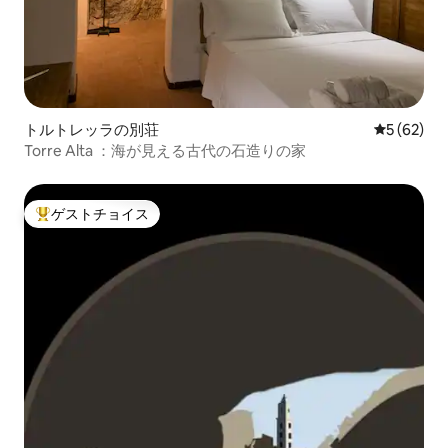
トルトレッラの別荘
レビュー6
5 (62)
Torre Alta ：海が見える古代の石造りの家
ゲストチョイス
大好評のゲストチョイスです。