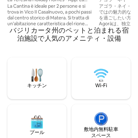
Cantina
La Cantina è ideale per 2 persone e si
アゴラ・ネイ・サ
trova in Vico II Casalnuovo, a pochi passi
ではの魅力的な雰
dal centro storico di Matera. Si tratta di
を過ごしたい方に
un'abitazione caratteristica del rione
Agoràは、独立
バジリカータ州のペットと泊まれる宿
sassi realizzata internamente ed
ルーム（ダブルベ
esternamente in tufo. Il nome "La
ド）、バスルーム
泊施設で人気のアメニティ・設備
Cantina" nasce dal ricordo del luogo in
ライバシーを確保
cui il caro nonno paterno realizzava il
ドア付きのダブル
vino di sua produzione. La casa si
スルーム、そして
compone di camera da letto
なる、独立したア
matrimoniale, un bagno e zona giorno
いプライベートテ
provvista di angolo cottura attrezzato.
す。家族や友人と
Non è adatta ad ospitare gatti.
🛎
キッチン
Wi-Fi
敷地内無料駐⁠車
プール
ス⁠ペ⁠ー⁠ス