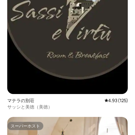
マテラの別荘
レビュー125件
4.93 (125)
サッシと美徳（美徳）
スーパーホスト
スーパーホスト