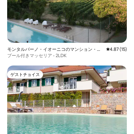
モンタルバーノ・イオーニコのマンション・ア
レビュー15件
4.87 (15)
パート
プール付きマッセリア - 2LDK
ゲストチョイス
ゲストチョイス