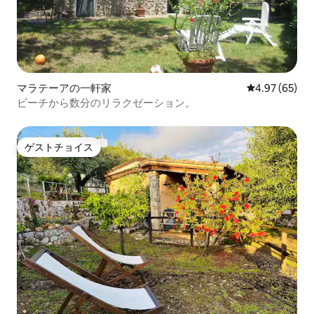
マラテーアの一軒家
レビュー65件
4.97 (65)
ビーチから数分のリラクゼーション。
ゲストチョイス
ゲストチョイス