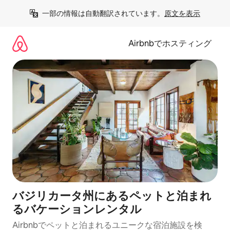
コ
一部の情報は自動翻訳されています。
原文を表示
ン
テ
ン
Airbnbでホスティング
ツ
に
ス
キ
ッ
プ
バジリカータ州にあるペットと泊まれ
るバケーションレンタル
Airbnbでペットと泊まれるユニークな宿泊施設を検