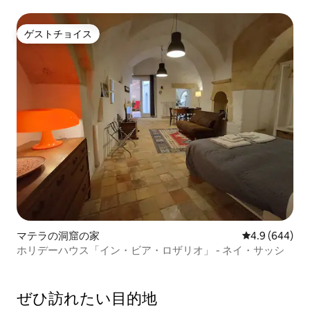
ゲストチョイス
ゲストチョイス
マテラの洞窟の家
レビュー644
4.9 (644)
ホリデーハウス「イン・ビア・ロザリオ」 - ネイ・サッシ
ぜひ訪⁠れ⁠た⁠い目⁠的⁠地