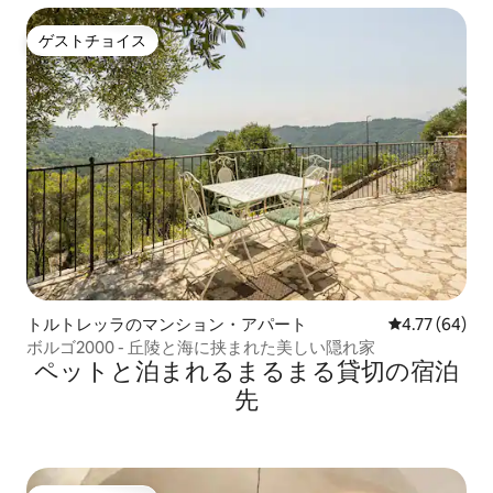
ゲストチョイス
ゲストチョイス
トルトレッラのマンション・アパート
レビュー64件
4.77 (64)
ボルゴ2000 - 丘陵と海に挟まれた美しい隠れ家
ペットと泊まれるまるまる貸切の宿泊
先