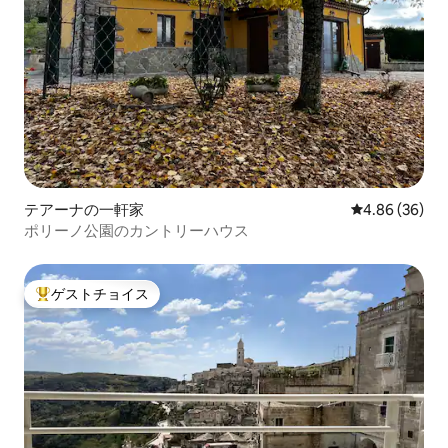
テアーナの一軒家
レビュー36件
4.86 (36)
ポリーノ公園のカントリーハウス
ゲストチョイス
大好評のゲストチョイスです。