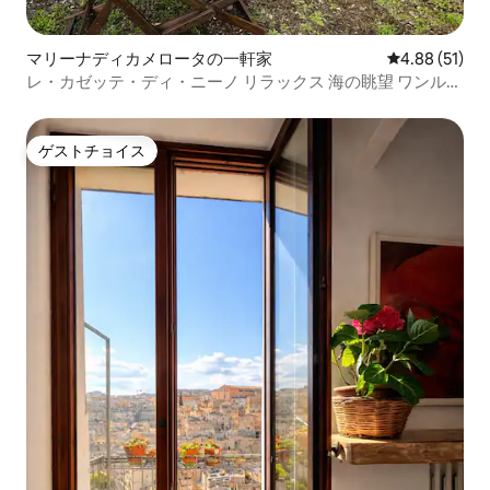
マリーナディカメロータの一軒家
レビュー51件
4.88 (51)
レ・カゼッテ・ディ・ニーノ リラックス 海の眺望 ワンルー
ム 1
ゲストチョイス
ゲストチョイス