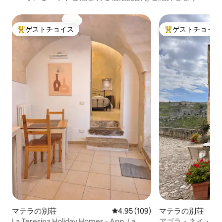
ゲストチョイス
ゲストチョイス
大好評のゲストチョイスです。
大好評のゲストチ
マテラの別荘
レビュー109件、5つ星中4.95
4.95 (109)
マテラの別荘
La Teresina Holiday Homes - App. La
アゴラ・ネイ・サ