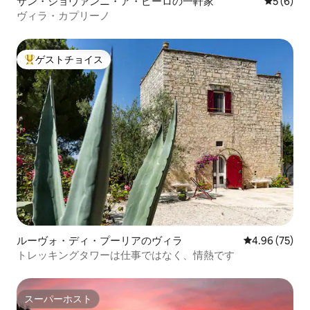
サン・ジョヴァンニ・ア・ピーロの一軒家
レビュー
5 (6)
ヴィラ・カプリーノ
ゲストチョイス
大好評のゲストチョイスです。
ルーヴォ・ディ・プーリアのヴィラ
レビュー75件
4.96 (75)
トレッキングタワーは仕事ではなく、情熱です
スーパーホスト
スーパーホスト