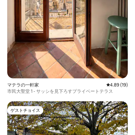
マテラの一軒家
レビュー19件
4.89 (19)
市民大聖堂 1 - サッシを見下ろすプライベートテラス
ゲストチョイス
ゲストチョイス