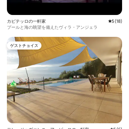
カピテッロの一軒家
レビュー1
5 (18)
プールと海の眺望を備えたヴィラ・アンジェラ
ゲストチョイス
ゲストチョイス