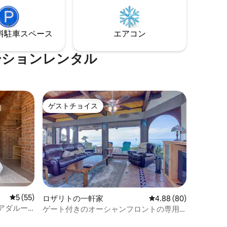
ーンベッ
ろいだりできます。 スパサービス、ヨガ
席で夕焼
クラス、サーフィンレッスン、ロマンス
くださ
パッケージ、誕生日パッケージをご用意
⁠車ス⁠ペ⁠ー⁠ス
エアコン
ると、人
しております。すべてリクエストに応じ
あり、干
てご利用いただけます。
きます。
ーションレンタル
ゲストチョイス
ゲストチョイス
レビュー55件、5つ星中5つ星の平均評価
5 (55)
ロザリトの一軒家
レビュー80件、5つ星
4.88 (80)
グアダルー
ゲート付きのオーシャンフロントの専用
階段からビーチへ