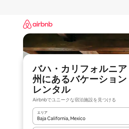
コ
ン
テ
ン
ツ
に
ス
キ
ッ
プ
バハ・カリフォルニア
州にあるバケーション
レンタル
Airbnbでユニークな宿泊施設を見つける
エリア
検索結果が表示されたら、上下の矢印キーを使っ