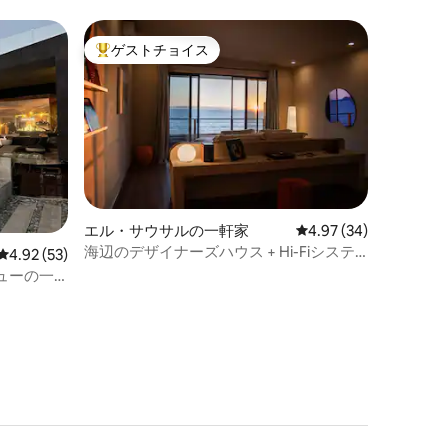
ゲストチョイス
大好評のゲストチョイスです。
エル・サウサルの一軒家
レビュー34件、5つ星
4.97 (34)
海辺のデザイナーズハウス + Hi-Fiシステ
レビュー53件、5つ星中4.92つ星の平均評価
4.92 (53)
ム & 夕暮れどきのデッキ / 3
ューの一