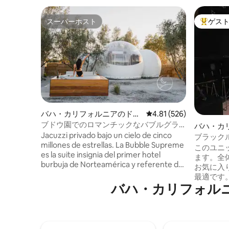
スーパーホスト
ゲス
スーパーホスト
大好評の
バハ・カリフォルニアのドー
レビュー526件、5つ星
4.81 (526)
ムハウス
ブドウ園でのロマンチックなバブルグラ
バハ・カ
ンピング（ジャグジー付き）
Jacuzzi privado bajo un cielo de cinco
ンション
ブラック
millones de estrellas. La Bubble Supreme
このユニ
es la suite insignia del primer hotel
ます。全
burbuja de Norteamérica y referente del
お気に入
glamping de lujo en México: cúpula
最適です
transparente con vista de 180° a los
バハ・カリフォル
75インチ
viñedos de Docepiedras Wine Club y el
高速Wi-
baño más amplio de todo el hotel. Solo
て完全にプライ
adultos. A 25 min de Ensenada y 1.5 h de
とテラス
San Diego, en el corazón de la Ruta del
さい（こ