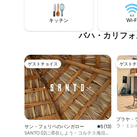
Vino. Los fines de semana y las fechas de
🌅 屋外キッチン🍳/ ファイヤーピットと映
Vendimia se agotan con semanas de
画館付きリビ
antelación.
住宅内に
キッチン
Wi-F
キュリテ
マリブビ
バハ・カリフォ
ゲストチョイス
ゲストチ
ゲストチョイス
ゲストチ
プラヤ・
家
ラ・ミシ
サン・フェリペのバンガロー
レビュー13件、5
5 (13)
SANTO 02に滞在しよう・コルテス海沿い