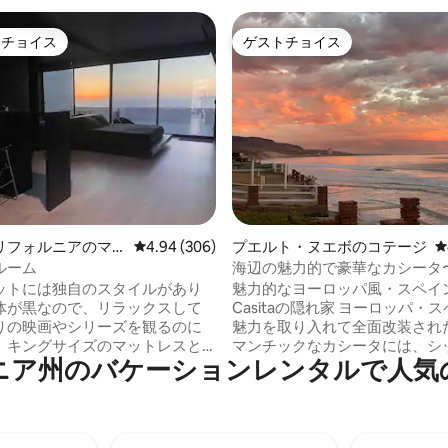
トチョイス
ゲストチョイス
ゲストチョイスです。
ゲストチョイス
中4.81つ星の平均評価
リフォルニアのマ
レビュー306件、5つ星中4.94つ星の平均評価
4.94 (306)
プエルト・ヌエボのコテージ
レ
・アパート
ルーム
海辺の魅力的で豪華なカシータ
ットには独自のスタイルがあり
魅力的なヨーロッパ風・スペイ
体が黒なので、リラックスして
Casitaの隠れ家 ヨーロッパ・スペインの
りの映画やシリーズを観るのに
魅力を取り入れて全面改装され
。キングサイズのマットレスと
マンチックなカシータには、シ
ニア州のバケーションレンタルで人気
テレビ ＊エアコン・ヒーター ＊
ッチン、豪華なリネンがかかっ
Fi ＊写真に写っているものはすべ
うなキャノピーベッド、居心地
ベートです 2人用バスタブ
暖炉があります。水があふれる
から美しい夕日をお楽しみくだ
ばの庭のパティオでくつろいだ
のエリアで最高の眺めです！）
イベートの屋上パラパにこっそ