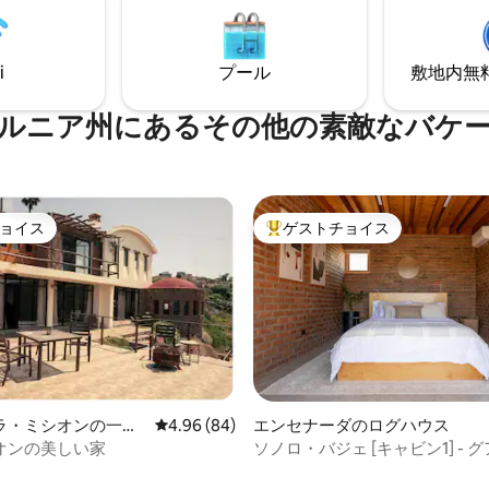
て、海のパノラマビュー、クイ
ングルーム！🎥 ゲート付き
ドのブランコ、バースツールの
あります（24時間年中無休のセ
けの乾杯を楽しんだりしてみて
i
プール
敷地内無料駐
ィ） 地元のバー、レストラン、
い。コミュニティの階段を下り
ーチまで徒歩圏内（約1マイル）
気のないビーチへのアクセスが
潮時には数マイル歩くことがで
ルニア州にあるその他の素敵なバケ
ョイス
ゲストチョイス
ョイス
大好評のゲストチョイスです。
ラ・ミシオンの一軒
レビュー84件、5つ星中4.96つ星の平均評価
4.96 (84)
エンセナーダのログハウス
オンの美しい家
ソノロ・バジェ [キャビン1] - 
つ星中5つ星の平均評価
ペ・バジェ