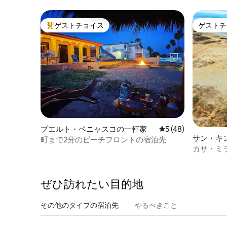
のバンガロー
ゲストチョイス
ゲストチ
大好評のゲストチョイスです。
ゲストチ
プエルト・ペニャスコの一軒家
レビュー48件、5
5 (48)
サン・キ
町まで2分のビーチフロントの宿泊先
カサ・ミ
の家
ぜひ訪⁠れ⁠た⁠い目⁠的⁠地
その他のタ⁠イ⁠プ⁠の宿⁠泊⁠先
やるべきこと