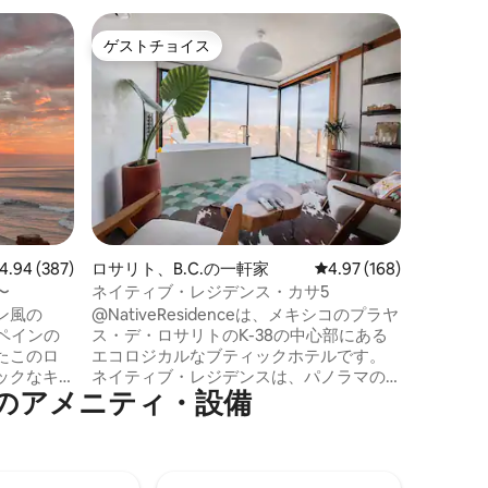
バジェ・
ゲストチョイス
ゲスト
ゲストチョイス
ゲスト
グハウス
ブドウ畑
付きの家
このユニ
れられない
キャビン
イズベッ
室、ダブ
ングルー
ったキッ
ャグジーが備
ジは、こ
ビュー387件、5つ星中4.94つ星の平均評価
4.94 (387)
ロサリト、B.C.の一軒家
レビュー168件、5つ星
4.97 (168)
やワイナ
ります。
〜
ネイティブ・レジデンス・カサ5
き15米
ン風の
@NativeResidenceは、メキシコのプラヤ
食はホテ
ス・デ・ロサリトのK-38の中心部にある
ランで提
たこのロ
エコロジカルなブティックホテルです。
ックなキ
ネイティブ・レジデンスは、パノラマの
のアメニティ・設備
た夢のよ
海の景色となだらかな山々に魅了され、
の良い薪
現代の忙しい生活から離れることができ
噴水のそ
る場所です。 家族や友人とコミュニティ
り、プラ
ファイヤーでワインを楽しんだり、広大
り行っ
な太平洋を見下ろす専用パティオでくつ