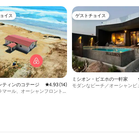
ョイス
ゲストチョイス
ョイス
ゲストチョイス
つ星中5つ星の平均評価
ミシオン・ビエホの一軒家
ンティンのコテージ
レビュー14件、5つ星中4.93つ星の平均評価
4.93 (14)
モダンなビーチ／オーシャンビ
ラマール、オーシャンフロント
軒家、専用プール付き。