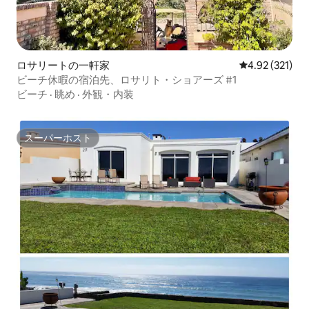
ロサリートの一軒家
レビュー321件
4.92 (321)
ビーチ休暇の宿泊先、ロサリト・ショアーズ #1
ビーチ
·
眺め
·
外観・内装
スーパーホスト
スーパーホスト