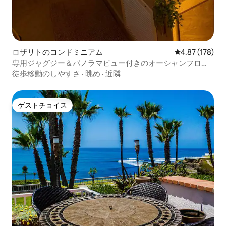
ロザリトのコンドミニアム
レビュー178件
4.87 (178)
専用ジャグジー＆パノラマビュー付きのオーシャンフロン
ト
徒歩移動のしやすさ
·
眺め
·
近隣
ゲストチョイス
ゲストチョイス