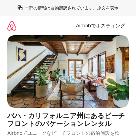
コ
一部の情報は自動翻訳されています。
原文を表示
ン
テ
ン
Airbnbでホスティング
ツ
に
ス
キ
ッ
プ
バハ・カリフォルニア州にあるビーチ
フロントのバケーションレンタル
Airbnbでユニークなビーチフロントの宿泊施設を検