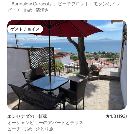
「Bungalow Caracol」、ビーチフロント、モダンなインテ
リア
ビーチ
·
眺め
·
清潔さ
ゲストチョイス
ゲストチョイス
エンセナダの一軒家
レビュー193
4.8 (193)
オーシャンビューのアパートとテラス
ビーチ
·
眺め
·
ひとり旅