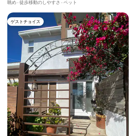
ンセナダ
眺め
·
徒歩移動のしやすさ
·
ペット
ゲストチョイス
ゲストチョイス