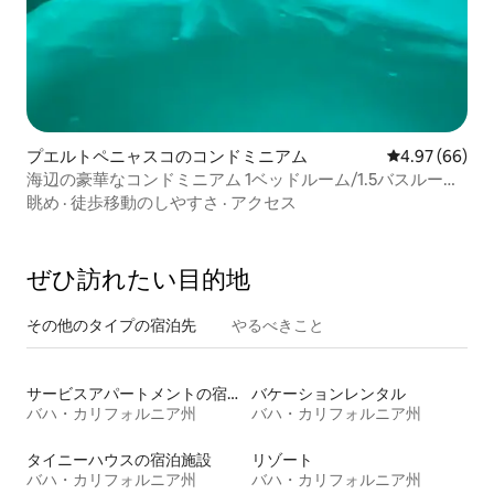
プエルトペニャスコのコンドミニアム
レビュー66件
4.97 (66)
海辺の豪華なコンドミニアム 1ベッドルーム/1.5バスルーム
のコンドミニアム
眺め
·
徒歩移動のしやすさ
·
アクセス
ぜひ訪⁠れ⁠た⁠い目⁠的⁠地
その他のタ⁠イ⁠プ⁠の宿⁠泊⁠先
やるべきこと
サービスアパートメントの宿泊施設
バケーションレンタル
バハ・カリフォルニア州
バハ・カリフォルニア州
タイニーハウスの宿泊施設
リゾート
バハ・カリフォルニア州
バハ・カリフォルニア州