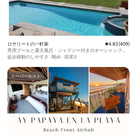
ロサリートの一軒家
レビュー409件
4.83 (409)
専用プールと露天風呂・ジャグジー付きのオーシャンフロ
ントの宿泊先
徒歩移動のしやすさ
·
眺め
·
清潔さ
スーパーホスト
スーパーホスト