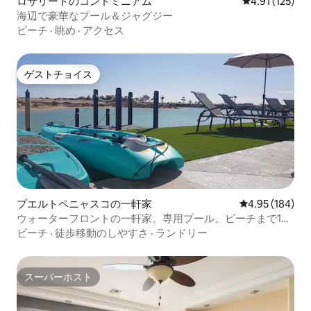
ロサリートのコンドミニアム
レビュー125
4.91 (125)
海辺で豪華なプール＆ジャグジー
ビーチ
·
眺め
·
アクセス
ゲストチョイス
ゲストチョイス
プエルトペニャスコの一軒家
レビュー184件
4.95 (184)
ウォーターフロントの一軒家。専用プール。ビーチまで1ブ
ロック
ビーチ
·
徒歩移動のしやすさ
·
ランドリー
スーパーホスト
スーパーホスト