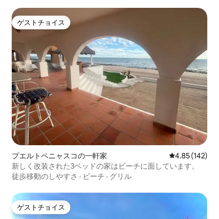
ゲストチョイス
ゲストチョイス
プエルトペニャスコの一軒家
レビュー142件
4.85 (142)
新しく改装された3ベッドの家はビーチに面しています。
徒歩移動のしやすさ
·
ビーチ
·
グリル
ゲストチョイス
ゲストチョイス