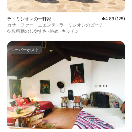
ラ・ミシオンの一軒家
レビュー128件
4.89 (128)
カサ・ファー・ニエンテ - ラ・ミシオンのビーチ
徒歩移動のしやすさ
·
眺め
·
キッチン
スーパーホスト
スーパーホスト