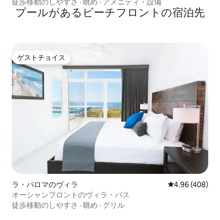
ト
徒歩移動のしやすさ
·
眺め
·
アメニティ・設備
プールがあるビーチフロントの宿泊先
ゲストチョイス
ゲストチョイス
ラ・パロマのヴィラ
レビュー408件
4.96 (408)
オーシャンフロントのヴィラ・パス
徒歩移動のしやすさ
·
眺め
·
グリル