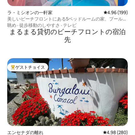
ラ・ミシオンの一軒家
レビュー199件
4.96 (199)
美しいビーチフロントにある5ベッドルームの家、プールと
スパ
眺め
·
徒歩移動のしやすさ
·
テレビ
まるまる貸切のビーチフロントの宿泊
先
ゲストチョイス
大好評のゲストチョイスです。
エンセナダの離れ
レビュー280件
4.98 (280)