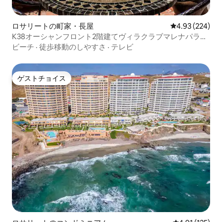
ロサリートの町家・長屋
レビュー224件
4.93 (224)
K38オーシャンフロント2階建てヴィラクラブマレナパラダ
イス！
ビーチ
·
徒歩移動のしやすさ
·
テレビ
ゲストチョイス
ゲストチョイス