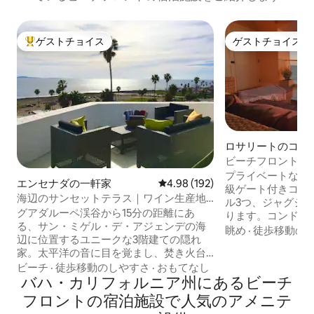
ゲストチョイス
ゲストチョイス
大好評のゲストチョイスです。
ゲストチョイス
ロサリートのコン
ム
ビーチフロントの
イベートビーチ、
プライベートなオ
エンセナダの一軒家
レビュー192件、5つ星中4.98
4.98 (192)
級ゲート付きコミ
海辺のサンセットテラス｜ワイン生産地
ル3つ、ジャグジ
まで15分
グアダルーペ渓谷から15分の距離にあ
ります。コンドミ
る、サン・ミゲル・デ・アジェンデの海
バスタブ1室、バ
眺め
·
徒歩移動の
辺に位置するユニークな3階建ての隠れ
ルーム、フルキッ
家。太平洋の音に目を覚まし、焚き火台
ム、洗濯機・乾燥
のある広大なテラスからエンセナダで最
ビーチ
·
徒歩移動のしやすさ
·
おもてなし
全室にスマートテ
も美しいサンセットをお楽しみくださ
バハ・カリフォルニア州にあるビーチ
ホームオフィス専
い。 ワーク＆プレイ：海が見える約4.5メ
あります。12階か
フロントの宿泊施設で人気のアメニテ
ートルのデスクで、究極のワーケーショ
めるオーシャンフ