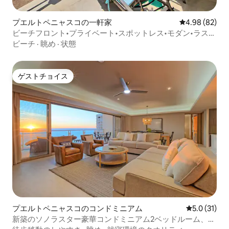
プエルトペニャスコの一軒家
レビュー82件
4.98 (82)
ビーチフロント•プライベート•スポットレス•モダン•ラス・
コンチャス
ビーチ
·
眺め
·
状態
ゲストチョイス
ゲストチョイス
プエルトペニャスコのコンドミニアム
レビュー31
5.0 (31)
新築のソノラスター豪華コンドミニアム2ベッドルーム、2
バスルーム