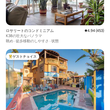
ロサリートのコンドミニアム
レビュー453件
4.94 (453)
K38の壮大なパノラマ
眺め
·
徒歩移動のしやすさ
·
状態
ゲストチョイス
大好評のゲストチョイスです。