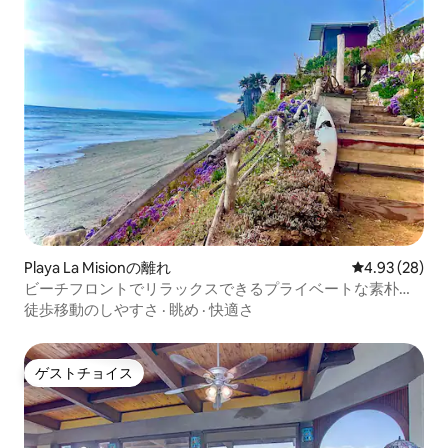
Playa La Misionの離れ
レビュー28件
4.93 (28)
ビーチフロントでリラックスできるプライベートな素朴な
タイニーハウス
徒歩移動のしやすさ
·
眺め
·
快適さ
ゲストチョイス
ゲストチョイス