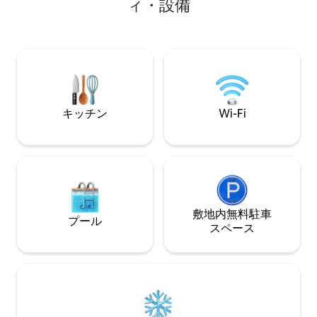
ィ・設備
ンをお楽しみください。屋内クライミン
は、Bluetoot
グ：モダンな建築の傑作である、ユニー
ァ、バーベキュー
クなクライミングウォールをお試しくだ
ており、ハッピー
さい。ビーチとサーフブレイクまでわず
のに最適です。ビ
か300フィート（約90メートル）です。
ポータブルアイス
ペット同伴OK：お連れのペットも大歓迎
ルが含まれていま
です！ 快適さ、サーフィン、ワインを1か
ださい！！
所で満喫しましょう。究極のバハ・カリ
フォルニア・ライフスタイルは、ここか
キッチン
Wi-Fi
ら始まります。
敷地内無料駐⁠車
プール
ス⁠ペ⁠ー⁠ス