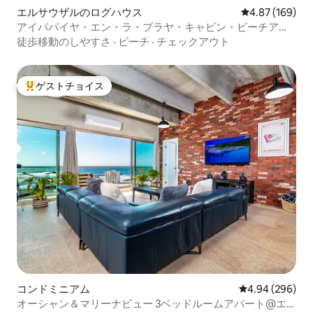
エルサウザルのログハウス
レビュー169件
4.87 (169)
アイパパイヤ・エン・ラ・プラヤ・キャビン・ビーチアク
セス/ジャグジー
徒歩移動のしやすさ
·
ビーチ
·
チェックアウト
ゲストチョイス
大好評のゲストチョイスです。
コンドミニアム
レビュー296件
4.94 (296)
オーシャン＆マリーナビュー 3ベッドルームアパート@エ