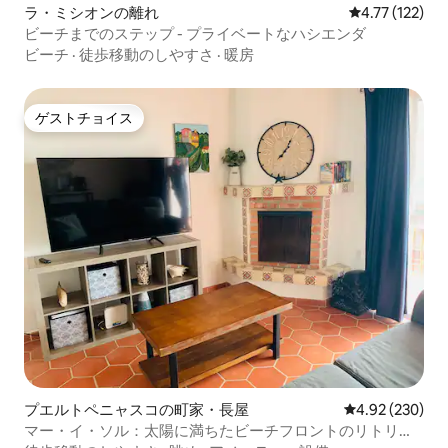
ラ・ミシオンの離れ
レビュー122
4.77 (122)
ビーチまでのステップ - プライベートなハシエンダ
ビーチ
·
徒歩移動のしやすさ
·
暖房
ゲストチョイス
ゲストチョイス
プエルトペニャスコの町家・長屋
レビュー230件
4.92 (230)
マー・イ・ソル：太陽に満ちたビーチフロントのリトリー