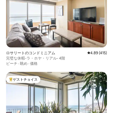
ロサリートのコンドミニアム
レビュー415件
4.89 (415)
完璧な休暇-ラ・ホヤ・リアル- 4階
ビーチ
·
眺め
·
価格
ゲストチョイス
大好評のゲストチョイスです。