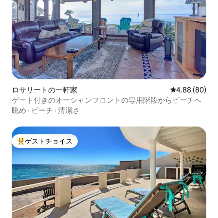
ロサリートの一軒家
レビュー80件
4.88 (80)
ゲート付きのオーシャンフロントの専用階段からビーチへ
眺め
·
ビーチ
·
清潔さ
ゲストチョイス
大好評のゲストチョイスです。