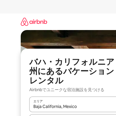
コ
ン
テ
ン
ツ
に
ス
キ
ッ
プ
バハ・カリフォルニア
州にあるバケーション
レンタル
Airbnbでユニークな宿泊施設を見つける
エリア
検索結果が表示されたら、上下の矢印キーを使っ