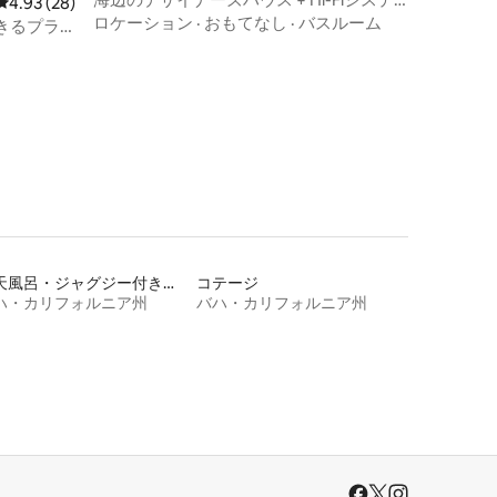
レビュー28件、5つ星中4.93つ星の平均評価
4.93 (28)
ム & 夕暮れどきのデッキ / 3
ロケーション
·
おもてなし
·
バスルーム
きるプラ
ス
露天風呂・ジャグジー付きの宿泊施設
コテージ
ハ・カリフォルニア州
バハ・カリフォルニア州