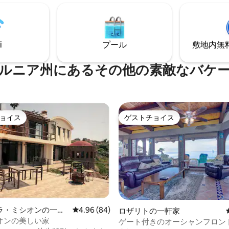
の傑作である、ユニークなクラ
🌅 屋外キッチン🍳/ ファイヤーピットと映
ウォールをお試しください。ビ
画館付きリビングルーム！🎥 ゲート付き
ーフブレイクまでわずか300フィ
住宅内にあります（24時間年中
90メートル）です。ペット同伴
キュリティ） 地元のバー、レス
i
プール
敷地内無料駐
れのペットも大歓迎です！ 快適
マリブビーチまで徒歩圏内（約
フィン、ワインを1か所で満喫し
。究極のバハ・カリフォルニ
ルニア州にあるその他の素敵なバケ
フスタイルは、ここから始まり
ョイス
ゲストチョイス
ョイス
ゲストチョイス
ラ・ミシオンの一軒
レビュー84件、5つ星中4.96つ星の平均評価
4.96 (84)
ロザリトの一軒家
オンの美しい家
ゲート付きのオーシャンフロン
つ星中5つ星の平均評価