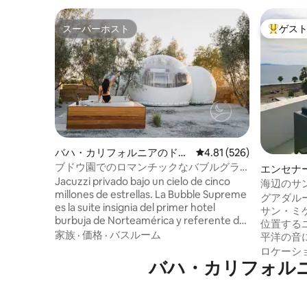
スーパーホスト
ゲス
スーパーホスト
大好評の
バハ・カリフォルニアのドー
レビュー526件、5つ星
4.81 (526)
ムハウス
ブドウ園でのロマンチックなバブルグラ
エンセナ
ンピング（ジャグジー付き）
Jacuzzi privado bajo un cielo de cinco
海辺のサ
millones de estrellas. La Bubble Supreme
まで15分
グアダル
es la suite insignia del primer hotel
サン・ミ
burbuja de Norteamérica y referente del
位置する
glamping de lujo en México: cúpula
家族
·
価格
·
バスルーム
平洋の音
transparente con vista de 180° a los
広大なテ
ロケーシ
viñedos de Docepiedras Wine Club y el
バハ・カリフォル
いサンセッ
baño más amplio de todo el hotel. Solo
ク＆プレ
adultos. A 25 min de Ensenada y 1.5 h de
デスクで
San Diego, en el corazón de la Ruta del
しみくだ