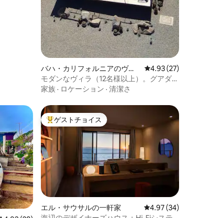
バハ・カリフォルニアのヴィ
レビュー27件、5つ星
4.93 (27)
ラ
モダンなヴィラ（12名様以上）。グアダル
ーペ渓谷のプライベートプール。
家族
·
ロケーション
·
清潔さ
ゲストチョイス
大好評のゲストチョイスです。
エル・サウサルの一軒家
レビュー34件、5つ星
4.97 (34)
海辺のデザイナーズハウス + Hi-Fiシステ