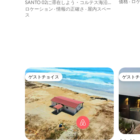
価格
·
ロ
SANTO 02に滞在しよう・コルテス海沿い
のバンガロー
ロケーション
·
情報の正確さ
·
屋内スペー
ス
ゲストチョイス
ゲストチ
ゲストチョイス
ゲストチ