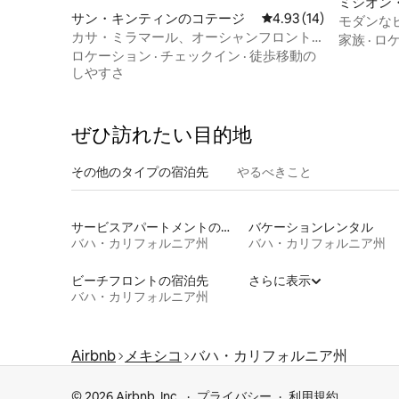
ミシオン
サン・キンティンのコテージ
レビュー14件、5つ星中
4.93 (14)
モダンな
カサ・ミラマール、オーシャンフロント
軒家、専
家族
·
ロ
の家
ロケーション
·
チェックイン
·
徒歩移動の
しやすさ
ぜひ訪⁠れ⁠た⁠い目⁠的⁠地
その他のタ⁠イ⁠プ⁠の宿⁠泊⁠先
やるべきこと
サービスアパートメントの宿泊施設
バケーションレンタル
バハ・カリフォルニア州
バハ・カリフォルニア州
ビーチフロントの宿泊先
さらに表示
バハ・カリフォルニア州
Airbnb
メキシコ
バハ・カリフォルニア州
© 2026 Airbnb, Inc.
プライバシー
利用規約