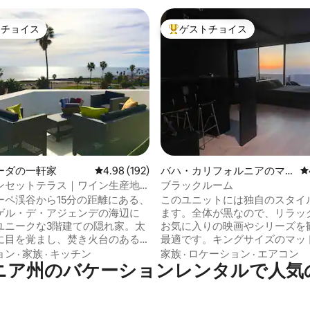
トチョイス
ゲストチョイス
ゲストチョイスです。
大好評のゲストチョイスです。
中4.81つ星の平均評価
ーダの一軒家
レビュー192件、5つ星中4.98つ星の平均評価
4.98 (192)
バハ・カリフォルニアのマ
レ
ンション・アパート
ンセットテラス｜ワイン生産地
ブラックルーム
ーペ渓谷から15分の距離にある、
このユニットには独自のスタイ
ゲル・デ・アジェンデの海辺に
ます。全体が黒なので、リラッ
ユニークな3階建ての隠れ家。太
お気に入りの映画やシリーズを
に目を覚まし、焚き火台のある
最適です。キングサイズのマッ
ラスからエンセナダで最も美し
75インチテレビ ＊エアコン・ヒ
ョン
·
家族
·
キッチン
家族
·
ロケーション
·
エアコン
ニア州のバケーションレンタルで人気
トをお楽しみください。 ワー
高速Wi-Fi ＊写真に写っている
イ：海が見える約4.5メートルの
て完全にプライベートです 2人用バスタブ
、究極のワーケーションをお楽
とテラスから美しい夕日をお楽
さい。屋内クライミング：モダ
さい（このエリアで最高の眺め