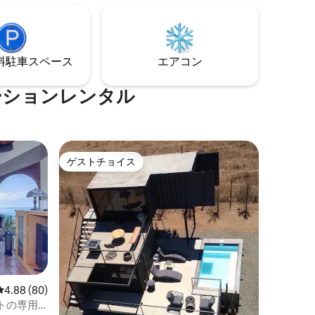
て、海のパノラマビュー、クイーンベッ
ドのブランコ、バースツールの席で夕焼
無休のセ
けの乾杯を楽しんだりしてみてくださ
トラン、
い。コミュニティの階段を下りると、人
⁠車ス⁠ペ⁠ー⁠ス
エアコン
1マイル）
気のないビーチへのアクセスがあり、干
潮時には数マイル歩くことができます。
ーションレンタル
ゲストチョイス
ゲストチョイス
レビュー80件、5つ星中4.88つ星の平均評価
4.88 (80)
トの専用