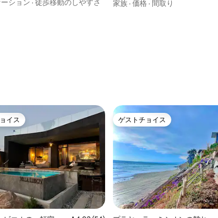
階段からビーチへ
ケーション
·
徒歩移動のしやすさ
家族
·
価格
·
間取り
ョイス
ゲストチョイス
ョイス
ゲストチョイス