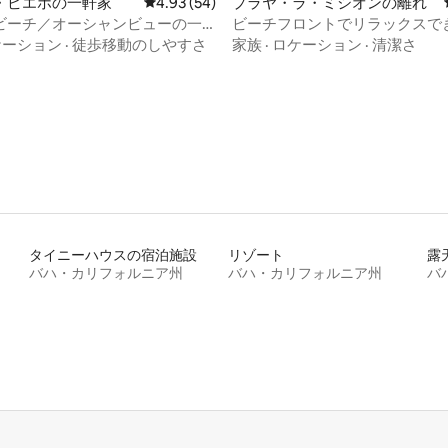
・ビエホの一軒家
レビュー54件、5つ星中4.93つ星の平均評価
4.93 (54)
プラヤ・ラ・ミシオンの離れ
4.93つ星の平均評価
ビーチ／オーシャンビューの一
ビーチフロントでリラックスで
用プール付き。
イベートな素朴なタイニーハウ
ケーション
·
徒歩移動のしやすさ
家族
·
ロケーション
·
清潔さ
タイニーハウスの宿泊施設
リゾート
バハ・カリフォルニア州
バハ・カリフォルニア州
バ