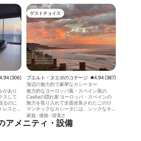
シボラス
ゲストチョイス
ゲスト
ゲストチョイス
ゲスト
ィラ
壮大なオ
の産地、
魅惑的な
Hous
あり、エ
めます。
から南へ
価格
·
ロ
ルーペ渓
専用のゲ
ラ・デル
そびえる
ビュー306件、5つ星中4.94つ星の平均評価
4.94 (306)
プエルト・ヌエボのコテージ
レビュー387件、5つ星
4.94 (387)
提供しま
造りのヴ
海辺の魅力的で豪華なカシータ〜
アが、く
ルがあり
魅力的なヨーロッパ風・スペイン風の
す。この
クスして
Casitaの隠れ家 ヨーロッパ・スペインの
て、また
観るのに
魅力を取り入れて全面改装されたこのロ
にとって
トレスと
マンチックなカシータには、シックなキ
ーター ＊
ッチン、豪華なリネンがかかった夢のよ
家族
·
価格
·
清潔さ
のアメニティ・設備
ものはすべ
うなキャノピーベッド、居心地の良い薪
暖炉があります。水があふれる噴水のそ
しみくだ
ばの庭のパティオでくつろいだり、プラ
です！）
イベートの屋上パラパにこっそり行っ