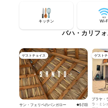
Vino. Los fines de semana y las fechas de
ンな建築
Vendimia se agotan con semanas de
イミング
antelación.
ーチとサ
ート（約
キッチン
Wi-F
OK：お連
さ、サー
ましょう
バハ・カリフォ
ア・ライ
ます。
ゲストチョイス
ゲストチ
ゲストチョイス
ゲストチ
プラヤ・
家
ラ・ミシ
サン・フェリペのバンガロー
レビュー13件、5
5 (13)