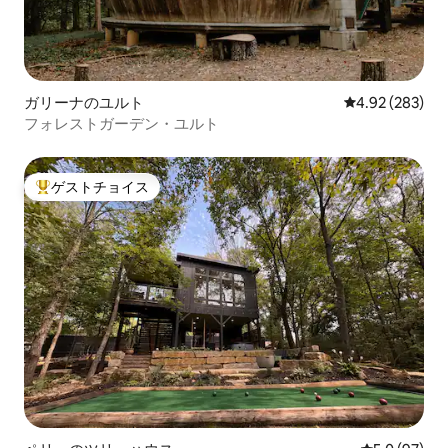
ガリーナのユルト
レビュー283件
4.92 (283)
フォレストガーデン・ユルト
ゲストチョイス
大好評のゲストチョイスです。