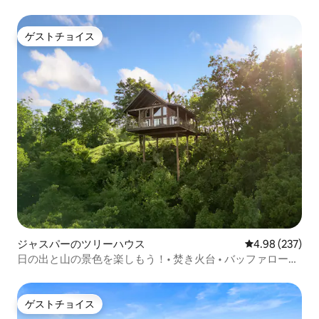
ゲストチョイス
ゲストチョイス
ジャスパーのツリーハウス
レビュー237件
4.98 (237)
日の出と山の景色を楽しもう！• 焚き火台 • バッファローと
のハイキング
ゲストチョイス
ゲストチョイス