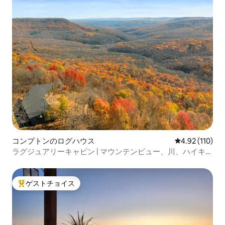
コンプトンのログハウス
レビュー110件
4.92 (110)
ラグジュアリーキャビン | マウンテンビュー、川、ハイキン
グ、カヤック
ゲストチョイス
大好評のゲストチョイスです。