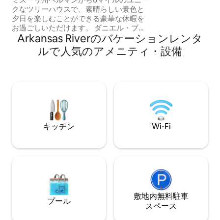
で、床には暖房が
クなツリーハウスで、素晴らしい景色と
ャワーもあります
夕日を楽しむことができる豪華な休暇を
ビデ、洗濯機、乾燥
お過ごしいただけます。 ダニエル・ブー
チンはモダンです。
Arkansas Riverのバケーションレンタ
ン自然保護区の近くにある高層建築で、
す。 マスターベッドとロフトの二段ベッ
静けさ、ハイキング、野生動物を楽しめ
ルで人気のアメニティ・設備
ド2台。
ます。 天窓の下にあるキングサイズのベ
ッドでリラックスしたり、バスタブに浸
かったり、ジャグジーやファイヤーピッ
トでくつろいだりしてください。 ケイテ
ィ・トレイルからわずか1マイルで、サイ
クリングやリラックスに最適です。 ハー
マンのワイナリー、ショップ、イベント
を探索しましょう。 ハーマンからは、ト
キッチン
Wi-Fi
ロリーバス、Uber、Lyftでの移動が可能
です。大人2名様がご宿泊できます。
敷地内無料駐⁠車
プール
ス⁠ペ⁠ー⁠ス