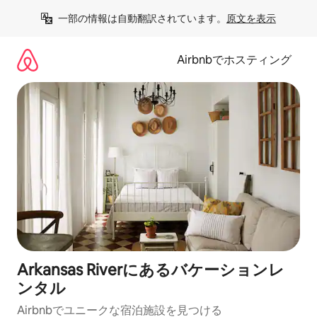
コ
一部の情報は自動翻訳されています。
原文を表示
ン
テ
ン
Airbnbでホスティング
ツ
に
ス
キ
ッ
プ
Arkansas Riverにあるバケーションレ
ンタル
Airbnbでユニークな宿泊施設を見つける