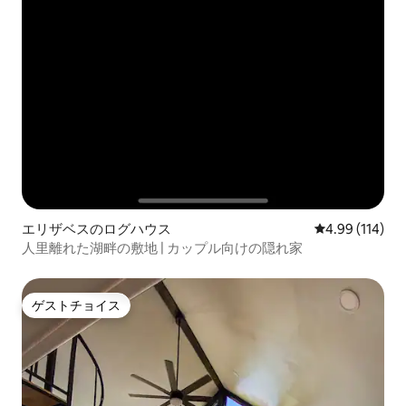
エリザベスのログハウス
レビュー114件
4.99 (114)
人里離れた湖畔の敷地 | カップル向けの隠れ家
ゲストチョイス
ゲストチョイス