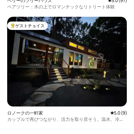
ペリーのツリーハウス
レビュー97
5.0 (97)
ペアツリー：木の上でロマンチックなリトリート体験
ゲストチョイス
大好評のゲストチョイスです。
ロノークの一軒家
レビュー9
5.0 (9)
カップルで再びつながり、活力を取り戻そう。温水、冷
水、繰り返し$