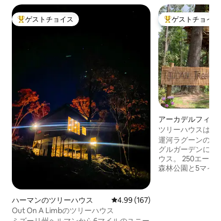
ゲストチョイス
ゲストチョイス
大好評のゲストチョイスです。
大好評のゲストチ
アーカデルフィア
ウス
ツリーハウスは静
す。
運河ラグーンのあ
グルガーデンにあ
ウス。 250エーカーの私有地の成熟した
森林公園と5マイルの
の湖があり、ツリ
モッカ湖が見渡せます。 家は1
ルの高さにあり、
ハーマンのツリーハウス
レビュー167件、5つ星中4.99
4.99 (167)
すが、荷物や食料
Out On A Limbのツリーハウス
ーもあります。 バスルームはタイル張り
ミズーリ州ヘルマンから6マイルのユニー