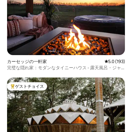
カーセッジの一軒家
レビュー193
5.0 (193)
完璧な隠れ家：モダンなタイニーハウス - 露天風呂・ジャ
グジー
ゲストチョイス
大好評のゲストチョイスです。