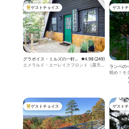
ゲストチョイス
ゲストチ
大好評のゲストチョイスです。
ゲストチ
グラボイス・ミルズの一軒
レビュー249件、5つ星中
4.98 (249)
家
エメラルド・エーレイクフロント（露天
ランペの
風呂・ジャグジー付き）
眺め！モ
ャグジー
ク。
ゲストチョイス
ゲストチ
大好評のゲストチョイスです。
ゲストチ