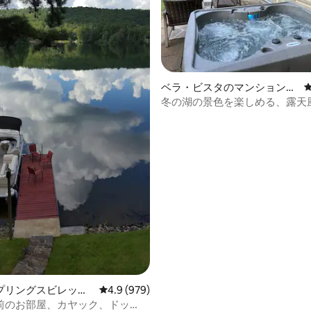
中4.95つ星の平均評価
ベラ・ビスタのマンション・
アパート
冬の湖の景色を楽しめる、露天
ャグジー付きワンルームマンシ
パート
プリングスビレッジ
レビュー979件、5つ星中4.9つ星の平均評価
4.9 (979)
ョン・アパート
前のお部屋、カヤック、ドッ