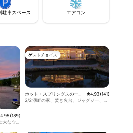
内には他に2軒の宿泊施設しかなく、周囲
は500エーカー以上の荒野に囲まれている
⁠車ス⁠ペ⁠ー⁠ス
エアコン
ため、人とのつながりや忘れられない瞬
間を過ごすために設計された、稀な休暇
先です。
ゲストチョイス
ゲストチョイス
ホット・スプリングスの一軒
レビュー141件、5つ星
4.93 (141)
家
2/2 湖畔の家、焚き火台、ジャグジー、ゲ
ームルーム！
レビュー189件、5つ星中4.95つ星の平均評価
4.95 (189)
壮大なウ
!!