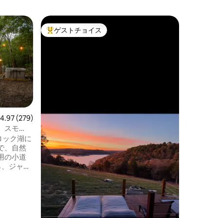
ユーレカ
ゲストチョイス
ゲス
大好評のゲストチョイスです。
大好評
ログハウ
湖の絶景
ウス
ビーバー
充実した
心地の良
う。オザ
る、ロウ
ジー（ホ
ラックス。 ガラスの切妻窓から
てっぺん
レビュー279件、5つ星中4.97つ星の平均評価
4.97 (279)
キングサ
。スモ
で眠りにつきま
ブルロック湖に
るデッキ
で、自然
キッチン
用の小道
伴料金：
ドル。最
モックで
イヤーピ
しましょ
ットレス1