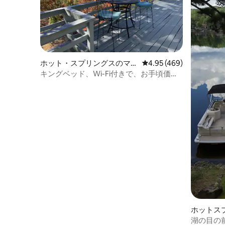
ホット・スプリングスのマン
レビュー469件、5つ星
4.95 (469)
ション・アパート
キングベッド、Wi-Fi付きで、お手頃価格
でも絶景を楽しめます
ホットス
のマンシ
湖の目の