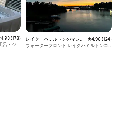
レビュー178件、5つ星中4.93つ星の平均評価
4.93 (178)
レイク・ハミルトンのマンシ
レビュー124件、5つ星
4.98 (124)
風呂・ジ
ョン・アパート
ウォーターフロント レイクハミルトンコ
ョン・ア
ンドミニアム/プール/ボートスリップ