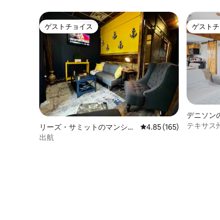
ク、キン
ブ
ゲストチョイス
ゲストチ
ゲストチョイス
ゲストチ
デニソン
ート
テキサス
リーズ・サミットのマンショ
レビュー165件、5つ星
4.85 (165)
隠れ家
ン・アパート
出航