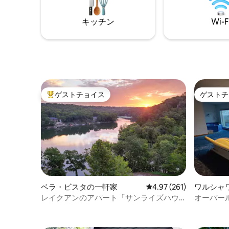
キッチン
Wi-F
ゲストチョイス
ゲストチ
大好評のゲストチョイスです。
ゲストチ
ベラ・ビスタの一軒家
レビュー261件、5つ星
4.97 (261)
ワルシャ
レイクアンのアパート「サンライズハウ
オーバー
ス」