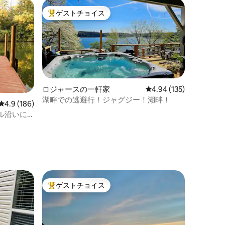
ゲストチョイス
大好評のゲストチョイスです。
ロジャースの一軒家
レビュー135件、5つ星
4.94 (135)
湖畔での逃避行！ジャグジー！湖畔！
レビュー186件、5つ星中4.9つ星の平均評価
4.9 (186)
ル沿いに
ト
ゲストチョイス
大好評のゲストチョイスです。