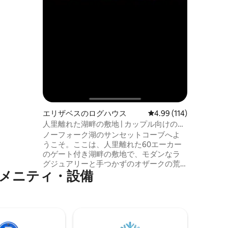
までご宿泊
もありま
います。
所にある
エリザベスのログハウス
レビュー114件、5つ星
4.99 (114)
人里離れた湖畔の敷地 | カップル向けの隠
れ家
ノーフォーク湖のサンセットコーブへよ
うこそ。ここは、人里離れた60エーカー
のゲート付き湖畔の敷地で、モダンなラ
グジュアリーと手つかずのオザークの荒
のアメニティ・設備
野が融合しています。目を覚ますと広大
な湖の景色が見え、ノーフォーク湖を見
渡せる豪華なプールで1日を過ごし、静か
な入り江の湖畔デッキからカヤックに乗
り、星空の下でプライベートジャグジー
に浸かってリラックスしましょう。敷地