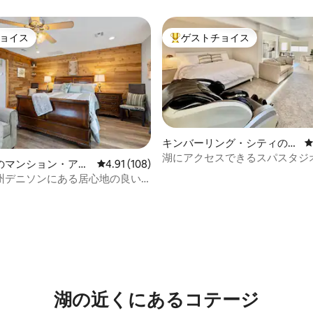
グサイズベッド、専用ホットタ
ョイス
ゲストチョイス
ョイス
大好評のゲストチョイスです。
キンバーリング・シティのマ
ンション・アパート
湖にアクセスできるスパスタジ
のマンション・アパ
レビュー108件、5つ星中4.91つ星の平均評価
4.91 (108)
ート、サウナ、ジャグジー
州デニソンにある居心地の良い
中4.85つ星の平均評価
湖の近くにあるコテージ