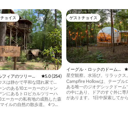
トチョイス
ゲストチョイス
ゲストチョイスです。
ゲストチョイス
イーグル・ロックのドームハ
ウス
星空観察。水浴び。リラックス
中4.98つ星の平均評価
ルフィアのツリーハ
レビュー254件、5つ星中5.0つ星の平均評価
5.0 (254)
ア。繰り返そう
Campfire Hollowは、テー
ウスは静かで平和な隠れ家で
ある唯一のジオデシックドーム
ーンのある10エーカーのジャン
の中にあり、ドアのすぐ外に専
デンにあるトロピカルツリーハ
があります。 1日中探索してから、ジャグ
ジーでリラックスしたり、ハン
マイルの自然の散歩道。 4つの
くつろいだり、星空の下のファ
、ツリーハウスからはウィナモ
ットのそばでリラックスしたり
。 家は10.7メートルの
う。 300平方フィートのドームハウスに
り、階段でアクセスできます
は、クイーンベッド1台とエアマ
や食料品用の荷物エレベーター