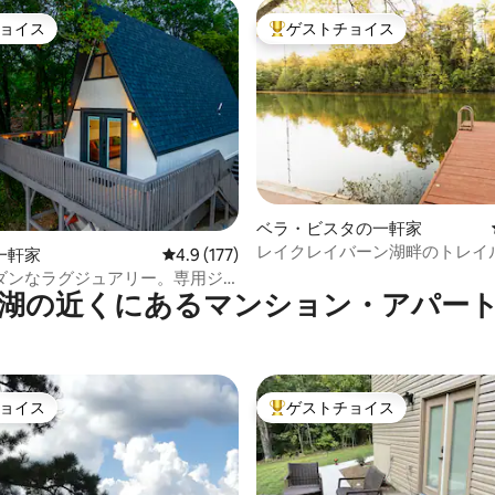
ョイス
ゲストチョイス
ョイス
大好評のゲストチョイスです。
4.98つ星の平均評価
ベラ・ビスタの一軒家
レイクレイバーン湖畔のトレイ
一軒家
レビュー177件、5つ星中4.9つ星の平均評価
4.9 (177)
あるBack 40 Lake House。
ダンなラグジュアリー。専用ジ
湖の近くにあるマンション・アパー
。ファイヤーピット。ハンモッ
ョイス
ゲストチョイス
ョイス
大好評のゲストチョイスです。