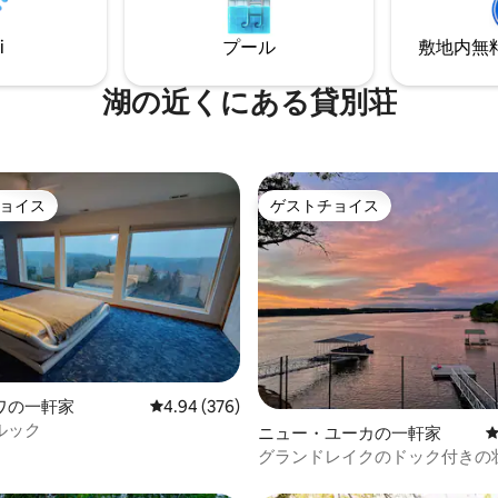
i
プール
敷地内無料駐
湖の近くにある貸別荘
ョイス
ゲストチョイス
ョイス
ゲストチョイス
中4.97つ星の平均評価
ワの一軒家
レビュー376件、5つ星中4.94つ星の平均評価
4.94 (376)
ルック
ニュー・ユーカの一軒家
グランドレイクのドック付きの
ォーターフロントの豪華なお部屋!