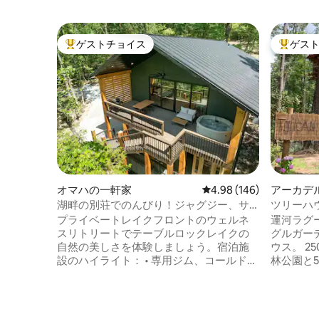
ゲストチョイス
ゲス
大好評のゲストチョイスです。
大好評の
オマハの一軒家
レビュー146件、5つ星
4.98 (146)
アーカデ
ウス
湖畔の別荘でのんびり！ジャグジー、サ
ツリーハ
ウナ、冷水浴
す。
プライベートレイクフロントのウェルネ
運河ラグ
スリトリートでテーブルロックレイクの
グルガー
自然の美しさを体験しましょう。宿泊施
ウス。 250エーカーの私有地の成熟した森
設のハイライト： • 専用ジム、コールドプ
林公園と5
ランジ、サウナ • 専用デッキと露天風呂・
湖があり
ジャグジー • Starlink高速インターネット •
ッカ湖が見渡せます
湖へのアクセス、マリーナとローンチか
高さにあ
ら2マイル •ビッグシダー、トップオブザ
が、荷物