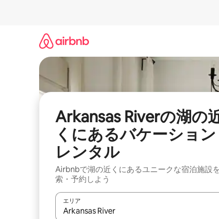
コ
ン
テ
ン
ツ
に
ス
キ
ッ
プ
Arkansas Riverの湖の
くにあるバケーション
レンタル
Airbnbで湖の近くにあるユニークな宿泊施設
索・予約しよう
エリア
検索結果が表示されたら、上下の矢印キーを使っ