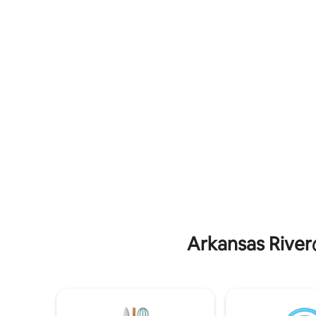
ロック、サンダーリッジアリーナから15分
もあります。 バスルームは
•ブランソンから20分 •浄水器 • ネスプレッ
で、床に
ソ・ベルトゥオ • Branch Basicsの清掃用
ャワーも
品と無料の洗濯用品 • Cozy Earthのオーガ
ビデ、洗濯
ニック竹シーツ • 必要なアメニティ・設備
チンはモ
す。 マスターベッドとロフトの二段ベッ
ド2台。
Arkansas