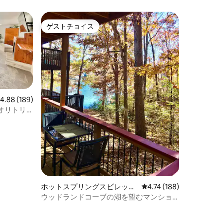
ゲストチョイス
ゲストチョイス
レビュー189件、5つ星中4.88つ星の平均評価
4.88 (189)
オリトリ
ホットスプリングスビレッジ
レビュー188件、5つ星
4.74 (188)
のマンション・アパート
ウッドランドコーブの湖を望むマンショ
ン・アパート