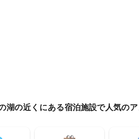
台が備わっており、最大4名様
タイル張り
いただけます。小さなキッチン
は暖房があり、タイル張りのシ
す。暖房とエアコンが備わって
あります。 フルバスルームには
バスルームは、徒歩ですぐの場
機、乾燥機があります。 キッ
独立した浴場です。
ダンです。 3つのポーチがありま
 Riverの湖の近くにある宿泊施設で人気