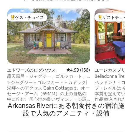
ゲストチョイス
ゲストチョイス
大好評のゲストチョイスです。
大好評のゲストチ
エドワーズのログハウス
レビュー156件、5つ星中4.99
4.99 (156)
ユーレカスプリン
テージ
露天風呂・ジャグジー、ゴルフカート、
Belladonna Tree To
カヤック／SUPとドック！
district Bn
✨ジャグジー＋ゴルフカート＋カヤック|
ベラドンナ・コテ
プ・レベル・ヒス
湖畔へのアクセス Cairn Cottageは、オー
プ・レベルは 今
クトBnB）
セージ・アーム（69MM）の上の自然の
本質を捉えています。 オリジナ
中に佇む、居心地の良いヴィンテージ調
作品 輸入された絨
Arkansas Riverにある朝食付きの宿泊施
の1部屋の石造りコテージです。ゆっくり
ャグジー/ハンドヘ
と湖の静かな一面をお楽しみください。
スログヒーター ロ
設で人気のアメニティ・設備
年間を通じて露天風呂、桟橋までのゴル
林環境 屋外デイベ
フカート、季節限定でカヤックをご利用
ープンデッキ キッチン 私は認可を受けた
いただけます。無料の朝食用キャセロー
B&Bですので、以