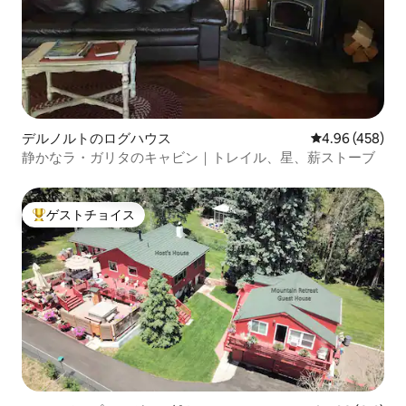
デルノルトのログハウス
レビュー458件
4.96 (458)
静かなラ・ガリタのキャビン｜トレイル、星、薪ストーブ
ゲストチョイス
大好評のゲストチョイスです。