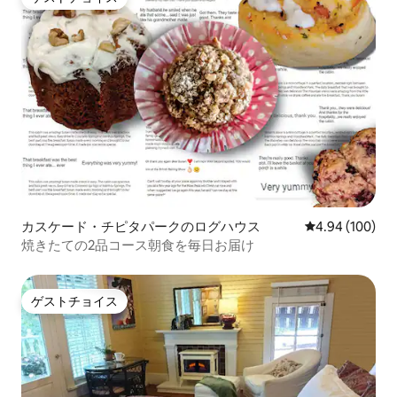
ゲストチョイス
カスケード・チピタパークのログハウス
レビュー100件
4.94 (100)
焼きたての2品コース朝食を毎日お届け
ゲストチョイス
ゲストチョイス