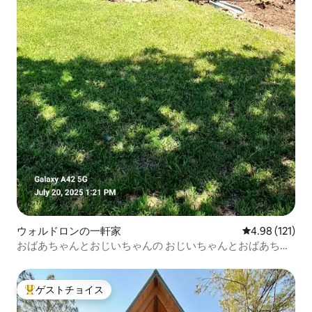
ウォルドロンの一軒家
レビュー121件
4.98 (121)
おばあちゃんとおじいちゃんの おじいちゃんとおばあちゃ
んの家
ゲストチョイス
大好評のゲストチョイスです。