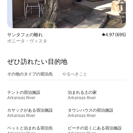
サンタフェの離れ
レビュー695件
4.97 (695)
ボニータ・ヴィスタ
ぜひ訪⁠れ⁠た⁠い目⁠的⁠地
その他のタ⁠イ⁠プ⁠の宿⁠泊⁠先
やるべきこと
テントの宿泊施設
泊まれる土の家
Arkansas River
Arkansas River
カヤックがある宿泊施設
タウンハウスの宿泊施設
Arkansas River
Arkansas River
ペットと泊まれる宿泊先
ビーチの近くにある宿泊施設