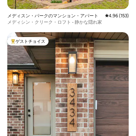
メディスン・パークのマンション・アパート
レビュー153件
4.96 (153)
メディシン・クリーク・ロフト - 静かな隠れ家
ゲストチョイス
大好評のゲストチョイスです。