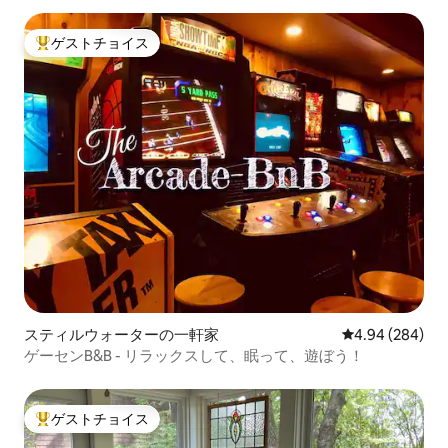
ゲストチョイス
大好評のゲストチョイスです。
スティルウォーターの一軒家
レビュー284件
4.94 (284)
ゲーセンB&B - リラックスして、眠って、遊ぼう！
ゲストチョイス
大好評のゲストチョイスです。