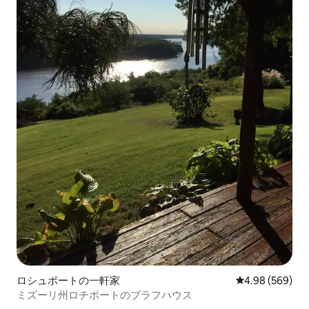
ロシュポートの一軒家
レビュー569件
4.98 (569)
ミズーリ州ロチポートのブラフハウス