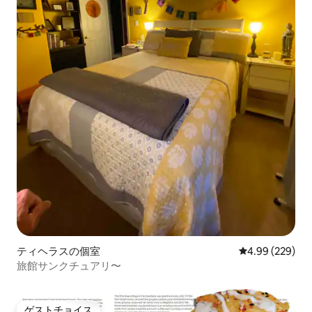
ティヘラスの個室
レビュー229件
4.99 (229)
旅館サンクチュアリ〜
ゲストチョイス