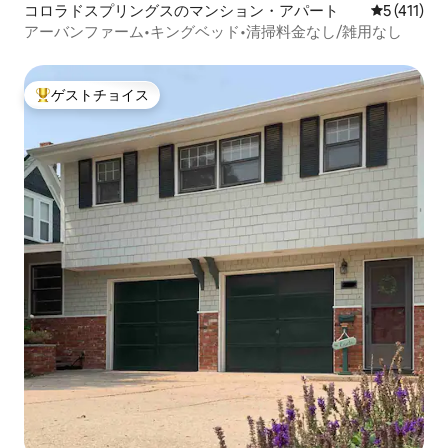
コロラドスプリングスのマンション・アパート
レビュー4
5 (411)
アーバンファーム•キングベッド•清掃料金なし/雑用なし
ゲストチョイス
大好評のゲストチョイスです。