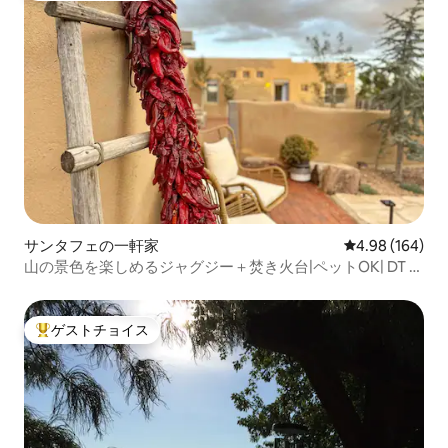
サンタフェの一軒家
レビュー164件
4.98 (164)
山の景色を楽しめるジャグジー＋焚き火台|ペットOK| DT 10
分
ゲストチョイス
大好評のゲストチョイスです。