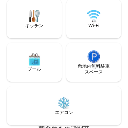
ル、コーヒー、軽食が用意されているた
す。 オーガニッ
め、朝はシンプルかつリラックスして過
クファスト、イン
ごせます。夏場以外のご滞在をお考えで
ジャム、オートミ
すか？どのアメニティ・設備がいつご利
茶、 静かな歴史地区 Wi-Fi DVDプレーヤ
用いただけるかをまとめたアメニティ・
ー CDプレーヤー BnB
キッチン
Wi-Fi
設備のスライドをご覧ください。予約す
るだけで、再びつながれます！
敷地内無料駐⁠車
プール
ス⁠ペ⁠ー⁠ス
エアコン