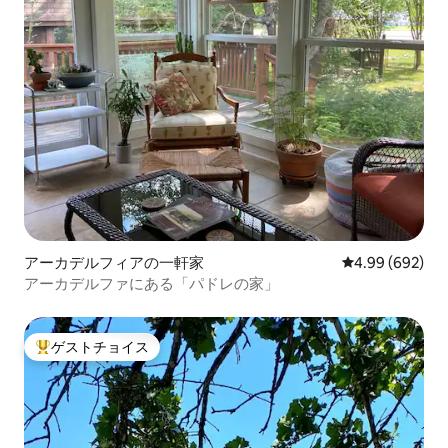
アーカデルフィアの一軒家
レビュー692件
4.99 (692)
アーカデルファにある「パドレの家」
ゲストチョイス
大好評のゲストチョイスです。