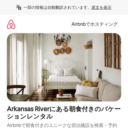
コ
一部の情報は自動翻訳されています。
原文を表示
ン
テ
ン
Airbnbでホスティング
ツ
に
ス
キ
ッ
プ
Arkansas Riverにある朝食付きのバケー
ションレンタル
Airbnbで朝食付きのユニークな宿泊施設を検索・予約