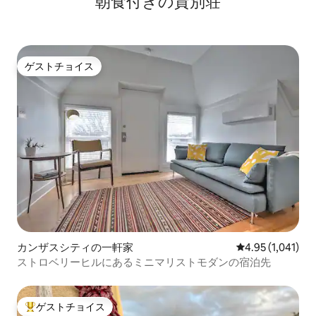
朝食付きの貸別荘
ゲストチョイス
ゲストチョイス
カンザスシティの一軒家
レビュー1,041
4.95 (1,041)
ストロベリーヒルにあるミニマリストモダンの宿泊先
ゲストチョイス
大好評のゲストチョイスです。