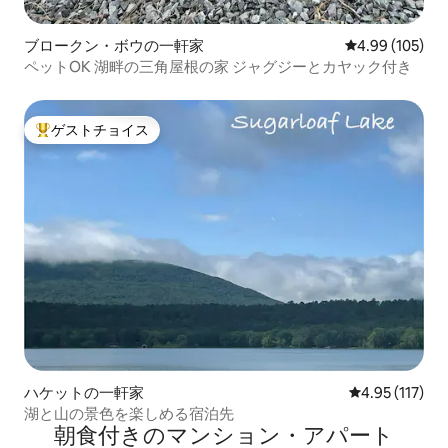
ブロークン・ボウの一軒家
レビュー105件
4.99 (105)
ペットOK 湖畔の三角屋根の家 ジャグジーとカヤック付き
ゲストチョイス
大好評のゲストチョイスです。
ハケットの一軒家
レビュー117
4.95 (117)
湖と山の景色を楽しめる宿泊先
朝食付きのマンション・アパート