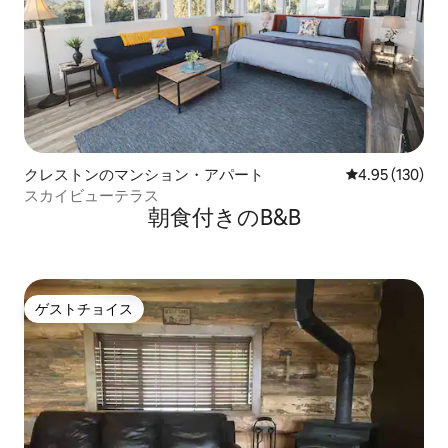
クレストンのマンション・アパート
レビュー130件
4.95 (130)
スカイビューテラス
朝食付きのB&B
ゲストチョイス
ゲストチョイス