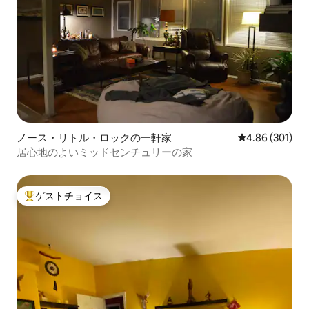
ノース・リトル・ロックの一軒家
レビュー301件
4.86 (301)
居心地のよいミッドセンチュリーの家
ゲストチョイス
大好評のゲストチョイスです。