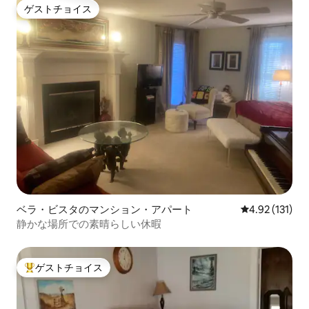
ゲストチョイス
ゲストチョイス
ベラ・ビスタのマンション・アパート
レビュー131
4.92 (131)
静かな場所での素晴らしい休暇
ゲストチョイス
大好評のゲストチョイスです。