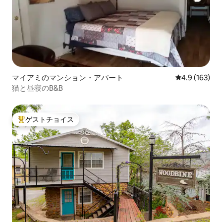
マイアミのマンション・アパート
レビュー163
4.9 (163)
猫と昼寝のB&B
ゲストチョイス
大好評のゲストチョイスです。