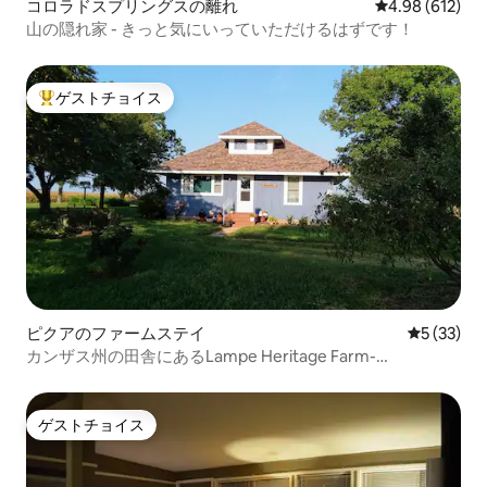
コロラドスプリングスの離れ
レビュー612件
4.98 (612)
山の隠れ家 - きっと気にいっていただけるはずです！
ゲストチョイス
大好評のゲストチョイスです。
ピクアのファームステイ
レビュー3
5 (33)
カンザス州の田舎にあるLampe Heritage Farm-
Guesthouse
ゲストチョイス
ゲストチョイス