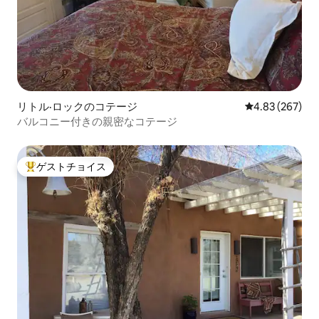
リトル·ロックのコテージ
レビュー267件
4.83 (267)
バルコニー付きの親密なコテージ
ゲストチョイス
大好評のゲストチョイスです。