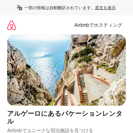
コ
一部の情報は自動翻訳されています。
原文を表示
ン
テ
ン
Airbnbでホスティング
ツ
に
ス
キ
ッ
プ
アルゲーロにあるバケーションレンタ
ル
Airbnbでユニークな宿泊施設を見つける