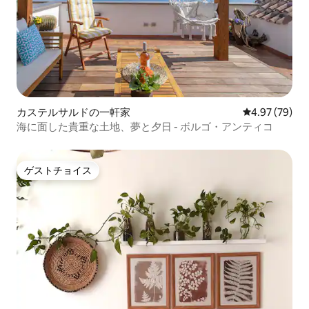
カステルサルドの一軒家
レビュー79件
4.97 (79)
海に面した貴重な土地、夢と夕日 - ボルゴ・アンティコ
ゲストチョイス
ゲストチョイス