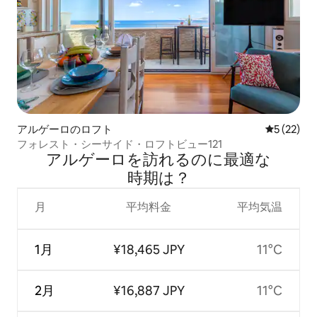
アルゲーロのロフト
レビュー2
5 (22)
フォレスト・シーサイド・ロフトビュー121
アルゲーロを訪⁠れ⁠るの⁠に最⁠適⁠な
時⁠期⁠は⁠？
月
平均料金
平均気温
1月
¥18,465 JPY
11°C
2月
¥16,887 JPY
11°C