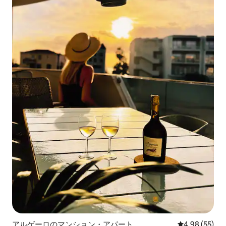
アルゲーロのマンション・アパート
レビュー55件
4.98 (55)