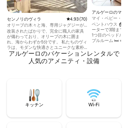
アルゲーロのマン
パート
マイ・ベビー・ハ
センノリのヴィラ
レビュー70件、5つ星中4.93
4.93 (70)
ペントハウス 🏠 
オリーブの木々と海、専用ジャグジーが
ーターで3階まで
あるヴィラでリラックス
改装されたばかりで、完全に職人の家具
1つ目のベッドルーム ダブル🛌 2つ
が備わっており、オリーブの木に囲ま
ブルルーム 🛏 + シングルベッド1台 オー
れ、海からわずか5分です。 私たちのヴィ
プンスペースのキ
ラは、モダンな快適さとユニークな素朴
ルーム 1部屋 👨‍
アルゲーロのバケーションレンタルで
な魅力を提供し、リラックスした休暇に
ム 1室 🚿 2つの広い屋外の傾斜したベラン
最適です。 永遠の静けさを楽しみ、プラ
人気のアメニティ・設備
ダ。リビングルー
イベートガーデンを散策し、自然の音で
にはテーブルと椅
リラックスしましょう。 最大限のプライ
外でリラックスし
バシーが保証されており、2組のカップル
とができます。 
にも最適です。 今すぐ予約して、活力を
機、Wi-Fi、ベ
取り戻し、完全に活力を感じることがで
きる平和と美しさのオアシスをお楽しみ
ください。 皆さんにお会いできるのを楽
しみにしています！
キッチン
Wi-Fi