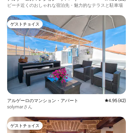
ビーチ近くのおしゃれな宿泊先・魅力的なテラスと駐車場
ゲストチョイス
ゲストチョイス
アルゲーロのマンション・アパート
レビュー42件
4.95 (42)
solymarさん
ゲストチョイス
ゲストチョイス