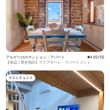
アルゲーロのマンション・アパート
レビュー13件
4.92 (13)
【海辺／歴史地区】アクアサーレ・アパートメント
ゲストチョイス
ゲストチョイス