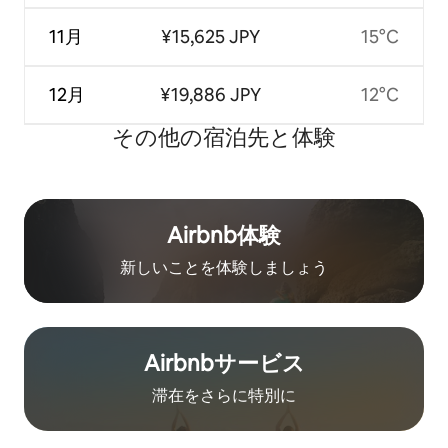
11月
¥15,625 JPY
15°C
12月
¥19,886 JPY
12°C
その他の宿⁠泊⁠先と体⁠験
Airbnb体験
新しいことを体験しましょう
Airbnb⁠サ⁠ー⁠ビ⁠ス
滞在をさ⁠ら⁠に特⁠別⁠に