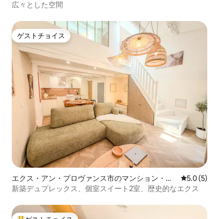
アパート
広々とした空間
ゲストチョイス
ゲストチョイス
エクス・アン・プロヴァンス市のマンション・ア
レビュー5
5.0 (5)
パート
新築デュプレックス、個室スイート2室、歴史的なエクス