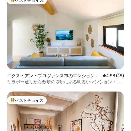
ゲストチョイス
大好評のゲストチョイスです。
エクス・アン・プロヴァンス市のマンション・
レビュー49件
4.98 (49)
アパート
ミラボー通りから数歩の場所にある明るいマンション・ア
パート
ゲストチョイス
大好評のゲストチョイスです。