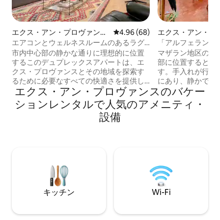
エクス・アン・プロヴァンス
レビュー68件、5つ星中4.96
4.96 (68)
エクス・アン・プ
市のマンション・アパート
市のマンション・
エアコンとウェルネスルームのあるラグ
「アルフェラン・マ
ジュアリーなデュプレックス
外
市内中心部の静かな通りに理想的に位置
マザラン地区の中
するこのデュプレックスアパートは、エ
部に位置するとて
クス・プロヴァンスとその地域を探索す
す。手入れが行き
るために必要なすべての快適さを提供し
にあり、静かで、
エクス・アン・プロヴァンスのバケー
ます。ヨガルーム、プロジェクター、エ
に明るく、北/南
アコン、専用駐車場があります。 「rue d
トルの高さがあり
ションレンタルで人気のアメニティ・
'Italie」は通りを下ったところにあり、エ
付きの広いリビン
設備
クス・プロヴァンスの最高の食料品店に
ズベッドのある広
アクセスできます（ガイドブックの住所
ニンにダブルベッ
をご覧ください！ ）。 このデュプレック
ルームがあります
スは3階建ての建物にあります。 1階
ールーム。最近改
（rez-de-chaussé）は現代美術センター
り、ベッドは高級
が使用しており、まるでタウンハウスに
シュ、設備はプレ
いるような気分になります。
キッチン
Wi-Fi