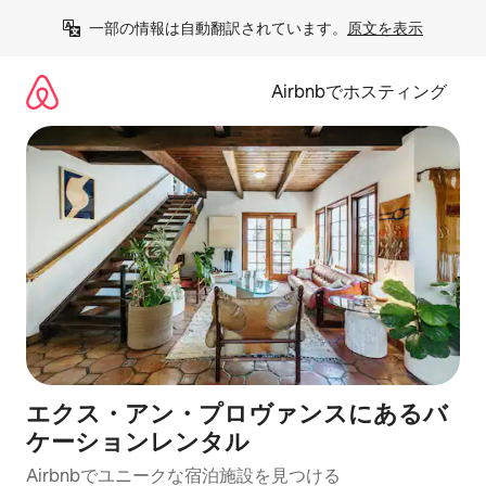
コ
一部の情報は自動翻訳されています。
原文を表示
ン
テ
ン
Airbnbでホスティング
ツ
に
ス
キ
ッ
プ
エクス・アン・プロヴァンスにあるバ
ケーションレンタル
Airbnbでユニークな宿泊施設を見つける