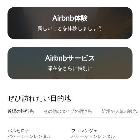
Airbnb体験
新しいことを体験しましょう
Airbnb⁠サ⁠ー⁠ビ⁠ス
滞在をさ⁠ら⁠に特⁠別⁠に
ぜひ訪⁠れ⁠た⁠い目⁠的⁠地
近場の旅行先
その他のタ⁠イ⁠プ⁠の宿⁠泊⁠先
近場で人気の観光
バルセロナ
フィレンツェ
バケーションレンタル
バケーションレンタル