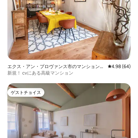
エクス・アン・プロヴァンス市のマンション・
レビュー64件
4.98 (64)
アパート
新規！ cvにある高級マンション
ゲストチョイス
ゲストチョイス