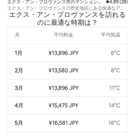
エクス・アン・プロヴァンス市のマンション・
レビュー28件
4.89 (28)
アパート
エクス・アン・プロヴァンスの歴史地区にある快適なアパ
エクス・アン・プロヴァンスを訪⁠れ⁠る
ート
の⁠に最⁠適⁠な時⁠期⁠は⁠？
月
平均料金
平均気温
1月
¥13,896 JPY
8°C
2月
¥13,580 JPY
8°C
3月
¥13,896 JPY
11°C
4月
¥15,475 JPY
14°C
5月
¥16,581 JPY
18°C