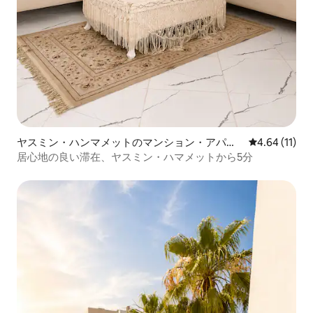
ヤスミン・ハンマメットのマンション・アパー
レビュー11件
4.64 (11)
ト
居心地の良い滞在、ヤスミン・ハマメットから5分