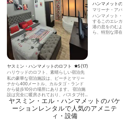
ハンマメットのマ
ート
マリーナ・アパート
色 · 3ベッドルーム
ハンマメット・マ
するこのエレガン
港の息をのむよう
ら、特別な滞在を
広々としたレイア
り、そのうちの1
ースを備えたマス
ラクゼーションと
させるのに最適で
エリアを備えた明
ヤスミン・ハンマメットのロフト
レビュー17件、5つ星中5つ
5 (17)
くつろげる家具付
ハリウッドのロフト、素晴らしい宿泊先
整ったキッチン、
私の豪華な宿泊施設は、ビーチとマリー
用バスルームもあ
ナから400メートル、カルタゴ・ランド
から徒歩10分の場所にあります。 宿泊施
設は完全に暖房されており、バスタブ付
ヤスミン・エル・ハンマメットのバケ
きのスイート（ジャグジーではありませ
ん）、リビングルーム（2つのソファベッ
ーションレンタルで人気のアメニテ
ド）、設備の整ったキッチン（ガス、電
ィ・設備
子レンジ、冷蔵庫、レンジフード、洗濯
機）、シャワールーム2室、2台のプラズ
マテレビが備わっています。 🌸セントラ