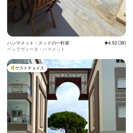
ハンマメット・スッドの一軒家
レビュー38件
4.92 (38)
ベッラヴィータ・ハマメット
ゲストチョイス
大好評のゲストチョイスです。