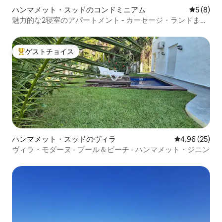
ハンマメット・スッドのコンドミニアム
レビュー
5 (8)
魅力的な2寝室のアパートメント - カーセージ・ランドまで
5分
ゲストチョイス
大好評のゲストチョイスです。
ハンマメット・スッドのヴィラ
レビュー25件
4.96 (25)
ヴィラ・モダーヌ - プール＆ビーチ - ハンマメット・ジニン