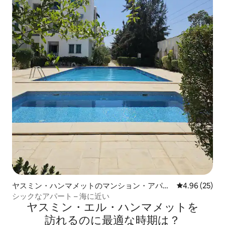
ヤスミン・ハンマメットのマンション・アパー
レビュー25件
4.96 (25)
ト
シックなアパート – 海に近い
ヤスミン・エル・ハンマメットを
訪⁠れ⁠るの⁠に最⁠適⁠な時⁠期⁠は⁠？