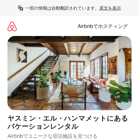
コ
一部の情報は自動翻訳されています。
原文を表示
ン
テ
ン
Airbnbでホスティング
ツ
に
ス
キ
ッ
プ
ヤスミン・エル・ハンマメットにある
バケーションレンタル
Airbnbでユニークな宿泊施設を見つける