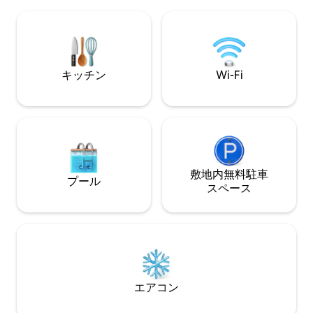
ルヒーティング🌸 🌸エアコン2台🌺🌺 🌺
Wi-Fi🌸 宿泊施設の正面に監視カメラが設
置されています。
キッチン
Wi-Fi
敷地内無料駐⁠車
プール
ス⁠ペ⁠ー⁠ス
エアコン