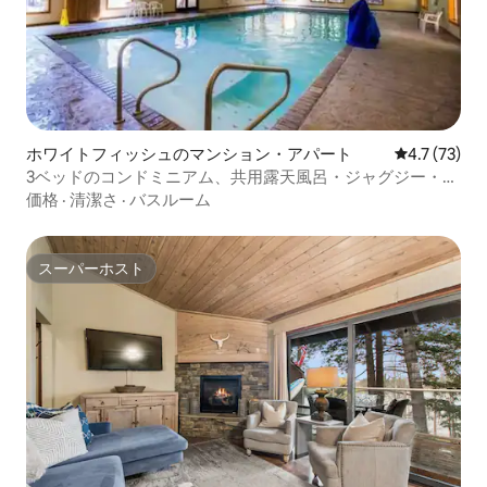
ホワイトフィッシュのマンション・アパート
レビュー73
4.7 (73)
3ベッドのコンドミニアム、共用露天風呂・ジャグジー・プ
ール・湖へのアクセス
価格
·
清潔さ
·
バスルーム
スーパーホスト
スーパーホスト