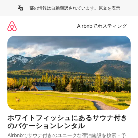
コ
一部の情報は自動翻訳されています。
原文を表示
ン
テ
ン
Airbnbでホスティング
ツ
に
ス
キ
ッ
プ
ホワイトフィッシュにあるサウナ付き
のバケーションレンタル
Airbnbでサウナ付きのユニークな宿泊施設を検索・予