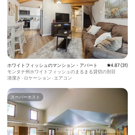
ホワイトフィッシュのマンション・アパート
レビュー31件
4.87 (31)
モンタナ州ホワイトフィッシュのまるまる貸切の別荘
清潔さ
·
ロケーション
·
エアコン
スーパーホスト
スーパーホスト