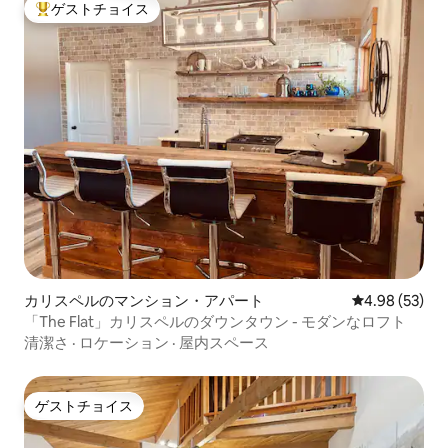
ゲストチョイス
大好評のゲストチョイスです。
カリスペルのマンション・アパート
レビュー53件
4.98 (53)
「The Flat」カリスペルのダウンタウン - モダンなロフト
清潔さ
·
ロケーション
·
屋内スペース
ゲストチョイス
ゲストチョイス