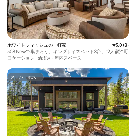
ホワイトフィッシュの一軒家
レビュー8
5.0 (8)
508 Newで集まろう、キングサイズベッド3台、12人宿泊可
ロケーション
·
清潔さ
·
屋内スペース
スーパーホスト
スーパーホスト