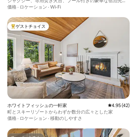
ジャグジー、専用焚き火台、プール付きの豪華な宿泊先で
の休暇！
価格
·
ロケーション
·
Wi-Fi
ゲストチョイス
大好評のゲストチョイスです。
ホワイトフィッシュの一軒家
レビュー42件
4.95 (42)
町とスキーリゾートからわずか数分の広々とした家
価格
·
ロケーション
·
移動のしやすさ