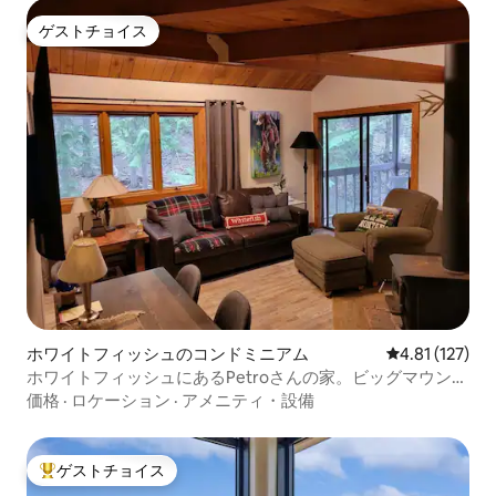
ゲストチョイス
ゲストチョイス
ホワイトフィッシュのコンドミニアム
レビュー127
4.81 (127)
ホワイトフィッシュにあるPetroさんの家。ビッグマウンテ
ンの近くです！！
価格
·
ロケーション
·
アメニティ・設備
ゲストチョイス
大好評のゲストチョイスです。