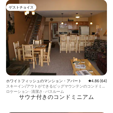
ゲストチョイス
ゲストチョイス
ホワイトフィッシュのマンション・アパート
レビュー64件
4.86 (64)
スキーイン/アウトができるビッグマウンテンのコンドミニ
アム - ホワイトフィッシュ、モンタナ州
ロケーション
·
清潔さ
·
バスルーム
サウナ付きのコンドミニアム