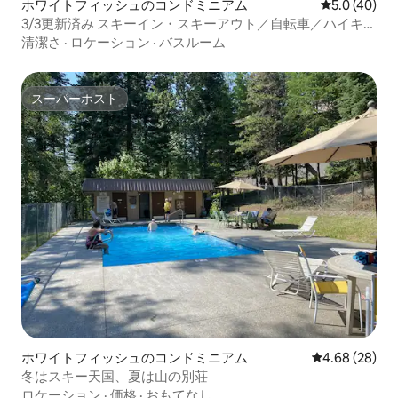
ホワイトフィッシュのコンドミニアム
レビュー40
5.0 (40)
3/3更新済み スキーイン・スキーアウト／自転車／ハイキン
グができるキントラのコンドミニアム
清潔さ
·
ロケーション
·
バスルーム
スーパーホスト
スーパーホスト
ホワイトフィッシュのコンドミニアム
レビュー28件
4.68 (28)
冬はスキー天国、夏は山の別荘
ロケーション
·
価格
·
おもてなし