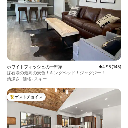
ホワイトフィッシュの一軒家
レビュー145件
4.95 (145)
採石場の最高の景色！キングベッド！ジャグジー！
清潔さ
·
価格
·
スキー
ゲストチョイス
大好評のゲストチョイスです。