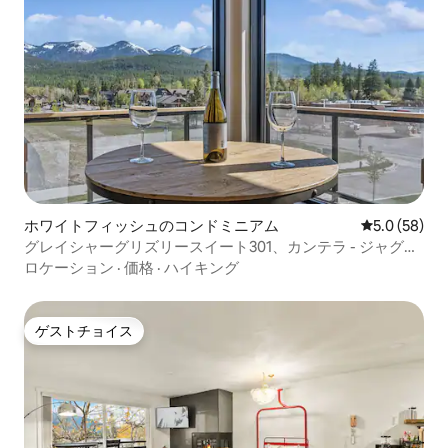
ホワイトフィッシュのコンドミニアム
レビュー58
5.0 (58)
グレイシャーグリズリースイート301、カンテラ - ジャグジ
ー
ロケーション
·
価格
·
ハイキング
ゲストチョイス
ゲストチョイス