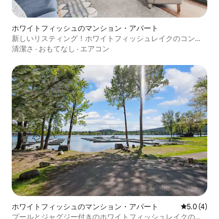
ホワイトフィッシュのマンション・アパート
新しいリスティング！ホワイトフィッシュレイクのコンド
ミニアム、16B、丘の中腹に位置！
清潔さ
·
おもてなし
·
エアコン
ホワイトフィッシュのマンション・アパート
レビュー4
5.0 (4)
プールとジャグジー付きのホワイトフィッシュレイクのコ