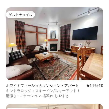
ゲストチョイス
ゲストチョイス
ホワイトフィッシュのマンション・アパート
レビュー41件
4.95 (41)
キントラロッジ：スキーイン/スキーアウト！
清潔さ
·
ロケーション
·
移動のしやすさ