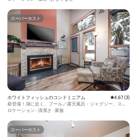
スーパーホスト
スーパーホスト
ホワイトフィッシュのコンドミニアム
レビュー3件
4.67 (3)
新登場！湖に近く、プール／露天風呂・ジャグジー、スキ
ー場近く
ロケーション
·
清潔さ
·
家族
スーパーホスト
スーパーホスト