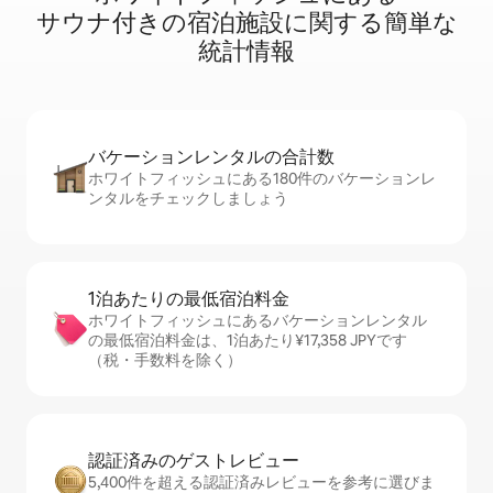
サ⁠ウ⁠ナ⁠付⁠き⁠の宿⁠泊⁠施⁠設⁠に関⁠す⁠る簡⁠単⁠な
統⁠計⁠情⁠報
バケーションレ⁠ン⁠タ⁠ル⁠の合⁠計⁠数
ホワイトフィッシュにある180件のバケーションレ
ンタルをチェックしましょう
1泊あたりの最⁠低⁠宿⁠泊⁠料⁠金
ホワイトフィッシュにあるバケーションレンタル
の最低宿泊料金は、1泊あたり¥17,358 JPYです
（税・手数料を除く）
認証済みのゲ⁠ス⁠ト⁠レ⁠ビ⁠ュ⁠ー
5,400件を超える認証済みレビューを参考に選びま