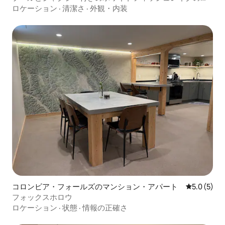
ンドミニアム
ロケーション
·
清潔さ
·
外観・内装
コロンビア・フォールズのマンション・アパート
レビュー5
5.0 (5)
フォックスホロウ
ロケーション
·
状態
·
情報の正確さ