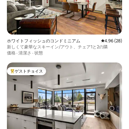
ホワイトフィッシュのコンドミニアム
レビュー28件
4.96 (28)
新しくて豪華なスキーイン/アウト、チェア1と2の隣
価格
·
清潔さ
·
状態
ゲストチョイス
大好評のゲストチョイスです。