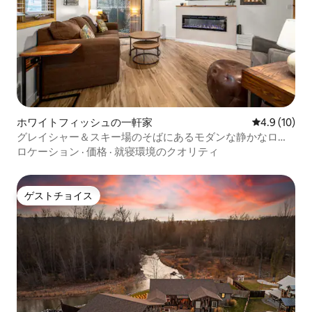
ホワイトフィッシュの一軒家
レビュー10
4.9 (10)
グレイシャー＆スキー場のそばにあるモダンな静かなログ
ハウスで過ごそう
ロケーション
·
価格
·
就寝環境のクオリティ
ゲストチョイス
ゲストチョイス