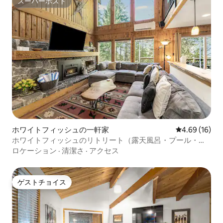
スーパーホスト
スーパーホスト
ホワイトフィッシュの一軒家
レビュー16件
4.69 (16)
ホワイトフィッシュのリトリート（露天風呂・プール・湖
の景色付き）
ロケーション
·
清潔さ
·
アクセス
ゲストチョイス
ゲストチョイス