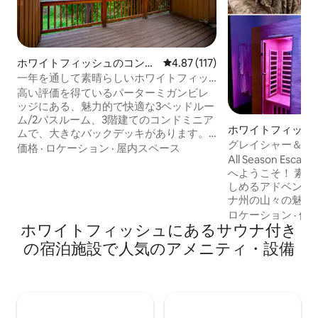
ホワイトフィッシュのコンド
レビュー117件、5つ星中4.87
4.87 (117)
ミニアム
一年を通して素晴らしいホワイトフィッ
シュマウンテンのコンドミニアム - 8名様
高い評価を得ているパーターミガンビレ
用
ッジにある、魅力的で快適な3ベッドルー
ム/2バスルーム、3階建てのコンドミニア
ホワイトフィッシ
ムで、大きなバックデッキがあります。
長屋
グレイシャー＆スキ
8名様が快適にご宿泊いただけます。寝室
価格
·
ロケーション
·
屋内スペース
ナ、プランジプー
All Season Escap
にはクイーンベッド2台、ロフトにはクイ
へようこそ！ 素晴らしい風景と一年中楽
ーンサイズの布団1台とクイーンサイズの
しめるアドベンチ
エアロベッド1台があります。 ホワイトフ
ナ州の山々の魅力を
ィッシュのダウンタウン、湖、ハイキン
ジャグジー、冷水
グコース、スキー場から数マイルの場所
ロケーション
·
価
ホワイトフィッシュにあるサウナ付き
えたアルパイン・ス
にあります。 素晴らしいグレイシャー国
り、楽しんだりす
立公園からわずか30マイルです。 屋内・
の宿泊施設で人気のアメニティ・設備
ィオ ✔ ペットO
屋外プール、ホットタブ、ドライサウ
も一緒に旅行できま
ナ、遊び場、魚のいる池、散歩道、専用
る、設備の充実した
ビーチをご利用いただけます。 コンドミ
イトフィッシュの
ニアムからすぐのところにPtarmiganラ
トへ向かう無料ス
ンドリーマットがあります。