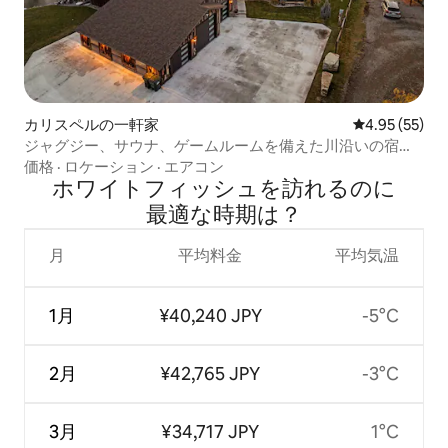
カリスペルの一軒家
レビュー55件
4.95 (55)
ジャグジー、サウナ、ゲームルームを備えた川沿いの宿泊
先
価格
·
ロケーション
·
エアコン
ホワイトフィッシュを訪⁠れ⁠るの⁠に
最⁠適⁠な時⁠期⁠は⁠？
月
平均料金
平均気温
1月
¥40,240 JPY
-5°C
2月
¥42,765 JPY
-3°C
3月
¥34,717 JPY
1°C