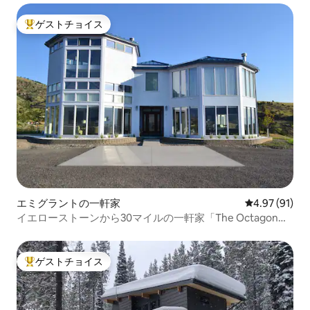
ゲストチョイス
大好評のゲストチョイスです。
エミグラントの一軒家
レビュー91件
4.97 (91)
イエローストーンから30マイルの一軒家「The Octagon
House」サウナ・スパ
ゲストチョイス
大好評のゲストチョイスです。