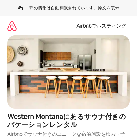
コ
一部の情報は自動翻訳されています。
原文を表示
ン
テ
ン
Airbnbでホスティング
ツ
に
ス
キ
ッ
プ
Western Montanaにあるサウナ付きの
バケーションレンタル
Airbnbでサウナ付きのユニークな宿泊施設を検索・予