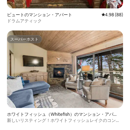
ビュートのマンション・アパート
レビュー88件
4.98 (88)
ドラムアティック
スーパーホスト
スーパーホスト
ホワイトフィッシュ（Whitefish）のマンション・アパー
ト
新しいリスティング！ホワイトフィッシュレイクのコンド
ミニアム、16B、丘の中腹に位置！