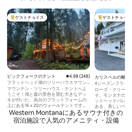
ゲストチョイス
ゲストチョイス
大好評のゲストチョイスです。
大好評のゲストチ
ビックフォークのテント
レビュー248件、5つ星中4.98
4.98 (248)
カリスペルの離れ
フラットヘッド湖のツリーハウスマウン
4シーズンフラット
テンテント
マウンテン・ツリーハウス・テントへよ
露天風呂＆サウナ
ローズ・クリーク
うこそ！湖と森の景色を望む大きなデッ
そ。モンタナの第二
キが付いた、高台のプラットフォームの
ットヘッドバレー
上にある16 x 20のウォールテントです。
ある、美しいベッ
冷たい水浴びと屋外（温かい！）シャワ
Western Montanaにあるサウナ付きの
のアパートをお楽しみ
ーを備えた杉のサウナでリラックスして
ペルとビッグフォ
宿泊施設で人気のアメニティ・設備
ください。新鮮な山の氷河泉水。2025年
この農場は、フラ
に新しくなったアウトハウス！テント内
分、グレイシャー