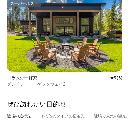
スーパーホスト
スーパーホスト
コラムの一軒家
レビュー
5 (5)
グレイシャー・ゲッタウェイ2
ぜひ訪⁠れ⁠た⁠い目⁠的⁠地
近場の旅行先
その他のタ⁠イ⁠プ⁠の宿⁠泊⁠先
近場で人気の観光