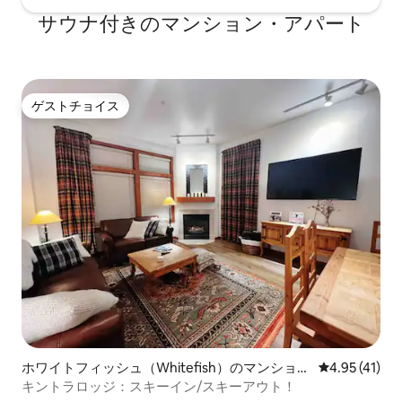
サウナ付きのマンション・アパート
ゲストチョイス
ゲストチョイス
ホワイトフィッシュ（Whitefish）のマンショ
レビュー41件
4.95 (41)
ン・アパート
キントラロッジ：スキーイン/スキーアウト！