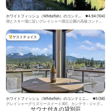
ホワイトフィッシュ（Whitefish）のコンドミ
レビュー104件
4.94 (104)
ニアム
湖とスキー場に近いグレイシャー国立公園の高級コンドミ
ニアム
ゲストチョイス
大好評のゲストチョイスです。
ホワイトフィッシュ（Whitefish）のコンドミニア
レビュー5
5 (58)
ム
グレイシャーグリズリースイート301、カンテラ - ジャグジ
サウナ付きの貸別荘
ー