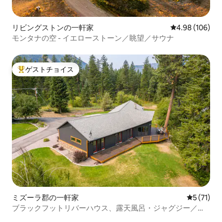
リビングストンの一軒家
レビュー106件
4.98 (106)
モンタナの空 - イエローストーン／眺望／サウナ
ゲストチョイス
大好評のゲストチョイスです。
ミズーラ郡の一軒家
レビュー7
5 (71)
ブラックフットリバーハウス、露天風呂・ジャグジー／サ
ウナ