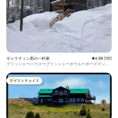
ギャラティン郡の一軒家
レビュー131件
4.98 (131)
ブリッジャーハウス〜ブリッジャーボウル〜ボーズマンま
で20分
ゲストチョイス
大好評のゲストチョイスです。