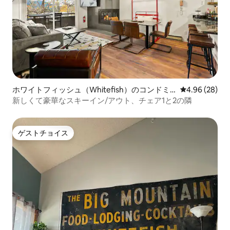
ホワイトフィッシュ（Whitefish）のコンドミ
レビュー28件
4.96 (28)
ニアム
新しくて豪華なスキーイン/アウト、チェア1と2の隣
ゲストチョイス
ゲストチョイス