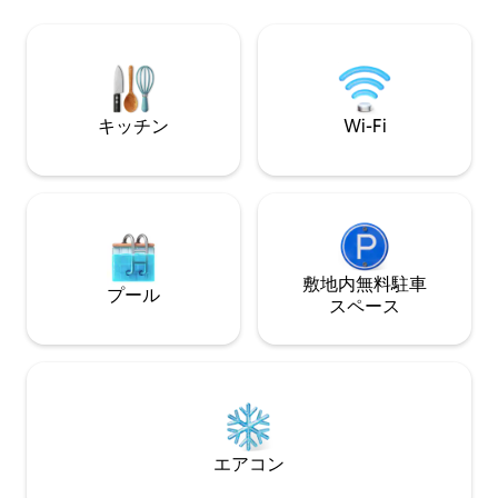
には薪ストーブがあり、肌寒い夜に使え
ィッシュスキーリ
ます。山頂までハイキングすると、フラ
す。 モンタナの素晴らしさを季節ごとに
ットヘッド湖の壮大な景色を眺めること
楽しんでください！ フラットヘッド
ができます。星空の夜と豊富な野生動
広大な景色、ホッ
物。2つのテントが必要な場合は、同じ敷
イヤーピット、ブ
地内に追加のリスティングがありますの
がら、農場でリラ
キッチン
Wi-Fi
でご注意ください⛺️🏕
ください！
敷地内無料駐⁠車
プール
ス⁠ペ⁠ー⁠ス
エアコン