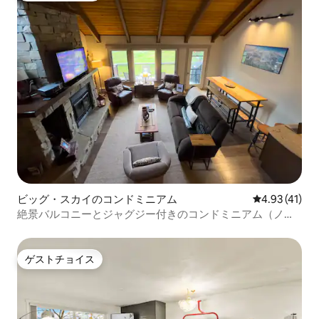
ビッグ・スカイのコンドミニアム
レビュー41件
4.93 (41)
絶景バルコニーとジャグジー付きのコンドミニアム（ノル
ディックスキー場に隣接）
ゲストチョイス
ゲストチョイス