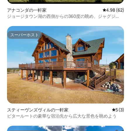
アナコンダの一軒家
レビュー62件
4.98 (62)
ジョージタウン湖の西側からの360度の眺め、ジャグジ
ー、サウナ2室
スーパーホスト
スーパーホスト
スティーヴンズヴィルの一軒家
レビュー
5 (3)
ビタールートの豪華な宿泊先から広大な景色を眺めよう