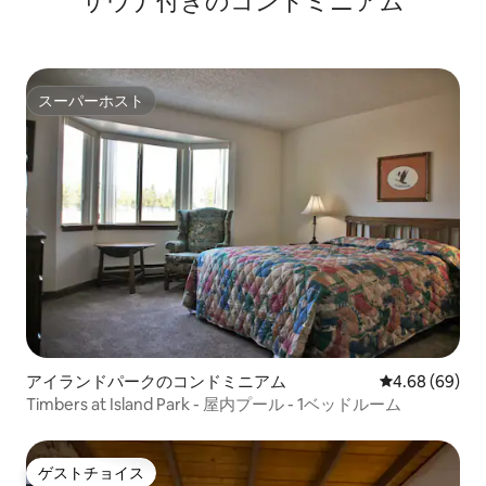
サウナ付きのコンドミニアム
スーパーホスト
スーパーホスト
アイランドパークのコンドミニアム
レビュー69件
4.68 (69)
Timbers at Island Park - 屋内プール - 1ベッドルーム
ゲストチョイス
ゲストチョイス