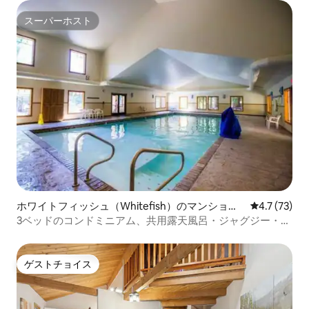
スーパーホスト
スーパーホスト
ホワイトフィッシュ（Whitefish）のマンショ
レビュー73
4.7 (73)
ン・アパート
3ベッドのコンドミニアム、共用露天風呂・ジャグジー・プ
ール・湖へのアクセス
ゲストチョイス
ゲストチョイス