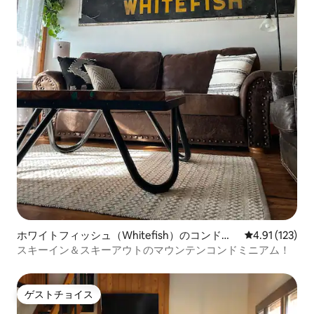
ホワイトフィッシュ（Whitefish）のコンドミ
レビュー123
4.91 (123)
ニアム
スキーイン＆スキーアウトのマウンテンコンドミニアム！
ゲストチョイス
ゲストチョイス