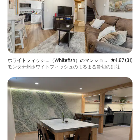
ホワイトフィッシュ（Whitefish）のマンショ
レビュー31件
4.87 (31)
ン・アパート
モンタナ州ホワイトフィッシュのまるまる貸切の別荘