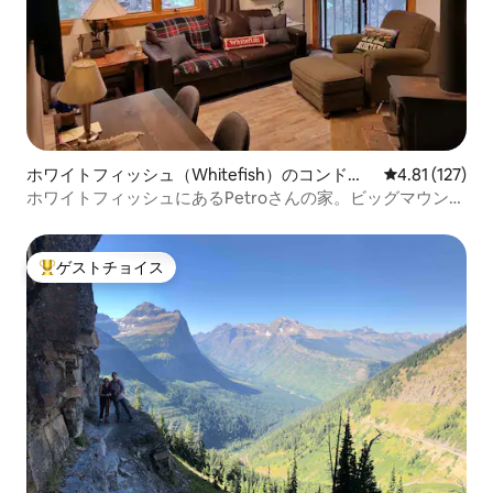
ホワイトフィッシュ（Whitefish）のコンドミ
レビュー127
4.81 (127)
ニアム
ホワイトフィッシュにあるPetroさんの家。ビッグマウンテ
ンの近くです！！
ゲストチョイス
大好評のゲストチョイスです。