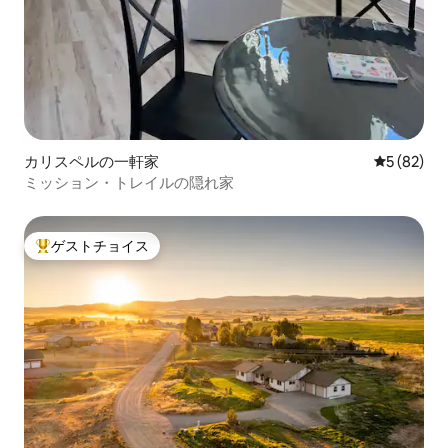
カリスペルの一軒家
レビュー8
5 (82)
ミッション・トレイルの隠れ家
ゲストチョイス
大好評のゲストチョイスです。