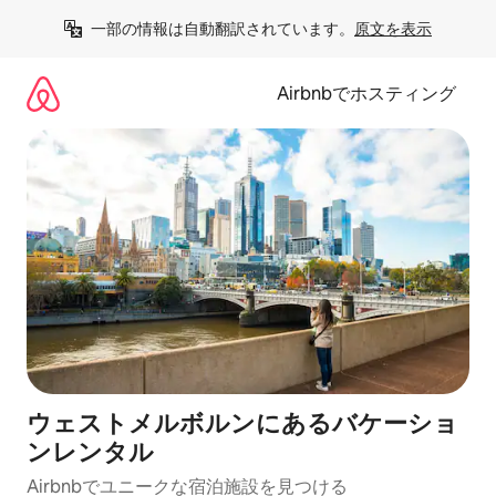
コ
一部の情報は自動翻訳されています。
原文を表示
ン
テ
ン
Airbnbでホスティング
ツ
に
ス
キ
ッ
プ
ウェストメルボルンにあるバケーショ
ンレンタル
Airbnbでユニークな宿泊施設を見つける