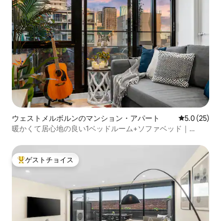
ウェストメルボルンのマンション・アパート
レビュー25
5.0 (25)
暖かくて居心地の良い1ベッドルーム+ソファベッド｜
CBD、マーベル近く
ゲストチョイス
大好評のゲストチョイスです。