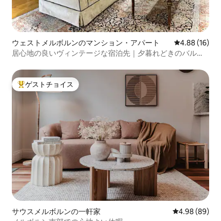
ウェストメルボルンのマンション・アパート
レビュー16件
4.88 (16)
居心地の良いヴィンテージな宿泊先｜夕暮れどきのバルコ
ニーからの景色｜CBD近く
ゲストチョイス
大好評のゲストチョイスです。
サウスメルボルンの一軒家
レビュー89件
4.98 (89)