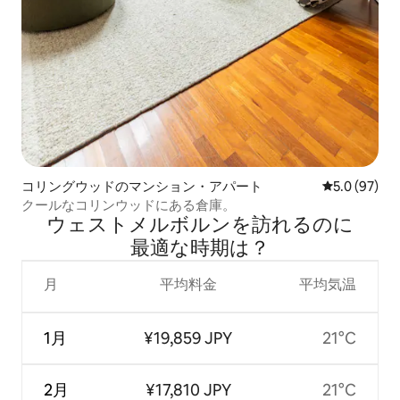
コリングウッドのマンション・アパート
レビュー97
5.0 (97)
クールなコリンウッドにある倉庫。
ウェストメルボルンを訪⁠れ⁠るの⁠に
最⁠適⁠な時⁠期⁠は⁠？
月
平均料金
平均気温
1月
¥19,859 JPY
21°C
2月
¥17,810 JPY
21°C