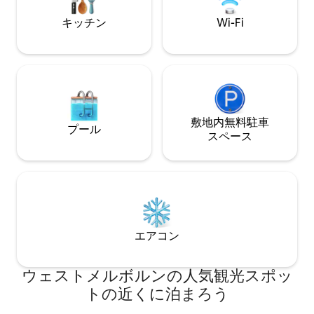
ください ビジネスにもレジャーにも最適
とパックル通りの
です。今すぐ予約！ +ハイライト！+ • 無
レストラン地区。
キッチン
Wi-Fi
料駐車場 • プール＆ジムへのアクセス
です。
敷地内無料駐⁠車
プール
ス⁠ペ⁠ー⁠ス
エアコン
ウェストメルボルンの人気観光スポッ
トの近くに泊まろう