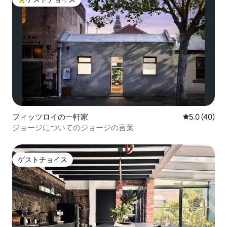
大好評のゲストチョイスです。
フィッツロイの一軒家
レビュー40
5.0 (40)
ジョージについてのジョージの言葉
ゲストチョイス
ゲストチョイス