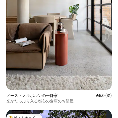
ノース・メルボルンの一軒家
レビュー31
5.0 (31)
光がたっぷり入る都心の倉庫のお部屋
ゲストチョイス