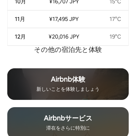
10月
¥16,707 JPY
15°C
11月
¥17,495 JPY
17°C
12月
¥20,016 JPY
19°C
その他の宿⁠泊⁠先と体⁠験
Airbnb体験
新しいことを体験しましょう
Airbnb⁠サ⁠ー⁠ビ⁠ス
滞在をさ⁠ら⁠に特⁠別⁠に