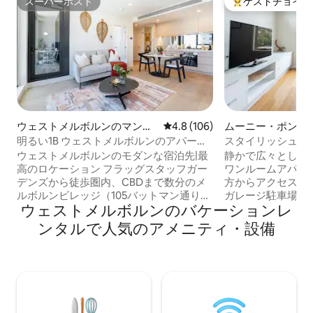
スーパーホスト
ゲストチョイス
スーパーホスト
大好評のゲストチ
ウェストメルボルンのマンシ
レビュー106件、5つ星中4.8
4.8 (106)
ムーニー・ポンズ
ョン・アパート
明るい1B ウェストメルボルンのアパー
スタイリッシュな
ト、無料駐車場付き#2
ンションをまるご
ウェストメルボルンのモダンな宿泊先|最
静かで広々とした
高のロケーション フラッグスタッフガー
ワンルームアパー
デンズから徒歩圏内、CBDまで数分のメ
方からアクセスできます。 
ルボルンビレッジ（105バットマン通り）
ガレージ駐車場（幅3.
ウェストメルボルンのバケーションレ
に滞在しましょう。 🚆 交通：電車と無料
2m）が含まれています。 メ
の路面電車への便利なアクセス お🍽 食
休暇をお探しのカッ
ンタルで人気のアメニティ・設備
事：近くにカフェ、レストラン、食料品
ファベッドを使用
店があります 🏀 エンターテイメント：マ
ゲストを収容できます。 ショ
ーベルスタジアム＆QVMまで数分 🛍 ショ
ド、フレミントン
ッピング：近くにメルボルンセントラル
馬場まで徒歩また
＆エンポリアムがあります 🌿 リラクゼー
す。 57番線の 5
ション：地元の公園や街歩きをお楽しみ
（CBDに直接ア