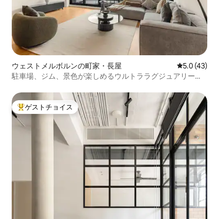
ウェストメルボルンの町家・長屋
レビュー43
5.0 (43)
駐車場、ジム、景色が楽しめるウルトララグジュアリーな
シティタウンハウス
ゲストチョイス
大好評のゲストチョイスです。