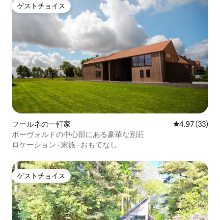
ゲストチョイス
ゲストチョイス
フールネの一軒家
レビュー33件
4.97 (33)
ボーヴォルドの中心部にある豪華な別荘
ロケーション
·
家族
·
おもてなし
ゲストチョイス
ゲストチョイス