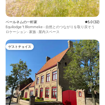
ベールネムの一軒家
レビュー32
5.0 (32)
Equilodge 't Blommeke - 自然とのつながりを取り戻そう
ロケーション
·
家族
·
屋内スペース
ゲストチョイス
ゲストチョイス