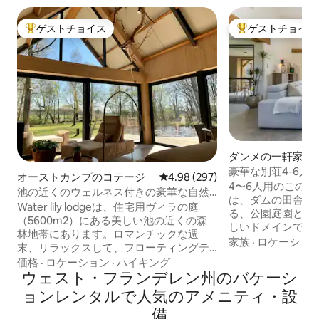
ゲストチョイス
ゲストチョイス
大好評のゲストチョイスです。
大好評のゲストチ
ダンメの一軒家
豪華な別荘4-6人用 
オーストカンプのコテージ
レビュー297件、5つ星中4.98
4.98 (297)
ベートガーデン
4〜6人用のこの
池の近くのウェルネス付きの豪華な自然
は、ダムの田舎の
の家
Water lily lodgeは、住宅用ヴィラの庭
る、公園庭園と素
（5600m2）にある美しい池の近くの森
しいドメインであるHO
林地帯にあります。ロマンチックな週
の一部です。この
家族
·
ロケーショ
末、リラックスして、フローティングテ
も広く、スイート
ラスで静けさを体験したり、ホットタブ
価格
·
ロケーション
·
ハイキング
ターベッドルーム
やバレルサウナ（無料）でリラックスし
ウェスト・フランデレン州のバケーシ
るキッチンを備え
たり。すべての快適さを備えた豪華なイ
ョンレンタルで人気のアメニティ・設
ビングルームは、
ンテリア。ロッジは、多くのハイキング
す。全館エアコン
備
コースやサイクリングコースがある自然