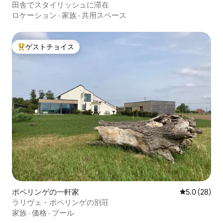
田舎でスタイリッシュに滞在
ロケーション
·
家族
·
共用スペース
ゲストチョイス
大好評のゲストチョイスです。
ポペリンゲの一軒家
レビュー28
5.0 (28)
ラリヴェ・ポペリンゲの別荘
家族
·
価格
·
プール