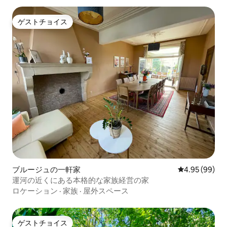
ゲストチョイス
ゲストチョイス
ブルージュの一軒家
レビュー99件
4.95 (99)
運河の近くにある本格的な家族経営の家
ロケーション
·
家族
·
屋外スペース
ゲストチョイス