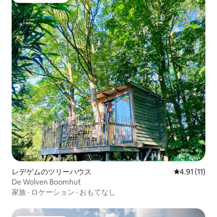
ゲストチョイス
レデゲムのツリーハウス
レビュー11件
4.91 (11)
De Wolven Boomhut
家族
·
ロケーション
·
おもてなし