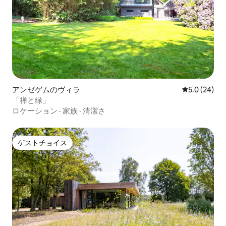
アンゼゲムのヴィラ
レビュー24
5.0 (24)
「禅と緑」
ロケーション
·
家族
·
清潔さ
ゲストチョイス
ゲストチョイス