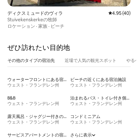
ディクスミュードのヴィラ
レビュー40件
4.95 (40)
Stuivekenskerkeの牧師
ロケーション
·
家族
·
ビーチ
ぜひ訪⁠れ⁠た⁠い目⁠的⁠地
その他のタ⁠イ⁠プ⁠の宿⁠泊⁠先
近場で人気の観光スポット
やる
ウォーターフロントにある宿泊施設
ビーチの近くにある宿泊施設
ウェスト・フランデレン州
ウェスト・フランデレン州
B&B
泊まれるバス・トイレ付き個室
ウェスト・フランデレン州
ウェスト・フランデレン州
露天風呂・ジャグジー付きの宿泊施設
コンドミニアム
ウェスト・フランデレン州
ウェスト・フランデレン州
サービスアパートメントの宿泊施設
さらに表示