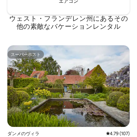
エアコン
ウェスト・フランデレン州にあるその
他の素敵なバケーションレンタル
スーパーホスト
スーパーホスト
ダンメのヴィラ
レビュー107件
4.79 (107)