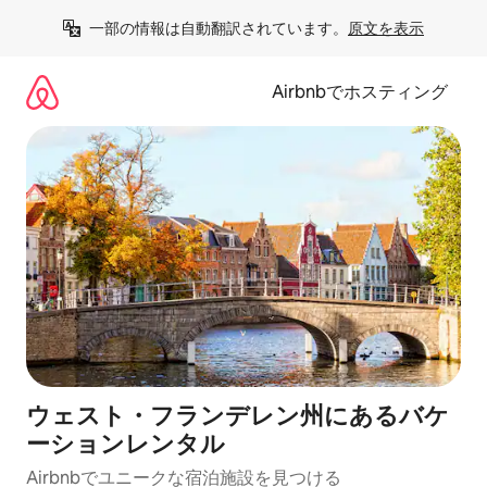
コ
一部の情報は自動翻訳されています。
原文を表示
ン
テ
ン
Airbnbでホスティング
ツ
に
ス
キ
ッ
プ
ウェスト・フランデレン州にあるバケ
ーションレンタル
Airbnbでユニークな宿泊施設を見つける