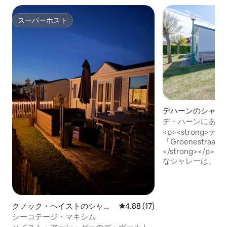
スーパーホスト
スーパーホスト
デハーンのシャレ
デ・ハーンにある
レー
<p><strong
「Groenestraa
</strong></p>
なシャレーは、快
家族やご友人グル
す。最大で5名様
レーは、皆さんが
出を作るのに理想
クノック・ヘイストのシャレ
レビュー17件、5つ星中4.88
4.88 (17)
す。こちらの宿泊
ー
シーコテージ・マキシム
必要なものがすべ