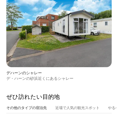
デハーンのシャレー
デ・ハーンの砂浜近くにあるシャレー
ぜひ訪⁠れ⁠た⁠い目⁠的⁠地
その他のタ⁠イ⁠プ⁠の宿⁠泊⁠先
近場で人気の観光スポット
やる