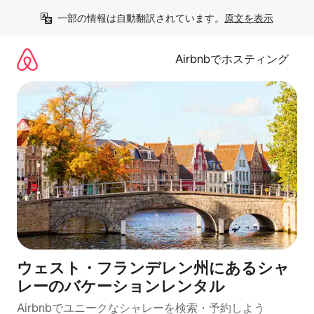
コ
一部の情報は自動翻訳されています。
原文を表示
ン
テ
ン
Airbnbでホスティング
ツ
に
ス
キ
ッ
プ
ウェスト・フランデレン州にあるシャ
レーのバケーションレンタル
Airbnbでユニークなシャレーを検索・予約しよう