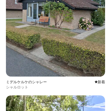
ミデルケルケのシャレー
新しい宿
新着
シャルロット