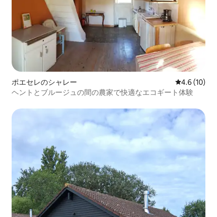
ポエセレのシャレー
レビュー10
4.6 (10)
ヘントとブルージュの間の農家で快適なエコギート体験