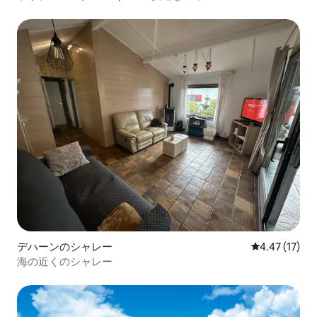
デハーンのシャレー
レビュー17件
4.47 (17)
海の近くのシャレー