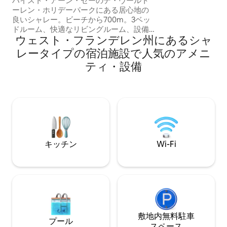
ハイスト・アーン・ゼーのデ・ヴールト
たデザインのリビ
ーレン・ホリデーパークにある居心地の
います。タオルと
良いシャレー。ビーチから700m。3ベッ
ん。</p><br><br
ドルーム、快適なリビングルーム、設備
ウェスト・フランデレン州にあるシャ
の整ったキッチン、シャワー付きバスル
ームで、4名様に適しています。 日よけ
レータイプの宿泊施設で人気のアメニ
で覆われたラウンジソファと、6人用のダ
ティ・設備
イニングテーブルとウィンドスクリーン
が備わった快適なテラス。 海、お店、レ
ストランに近い静かなロケーション。犬
は許可されています。 赤ちゃん用のすべ
てが用意されています。 ご滞在をさらに
快適にするために、自転車2台と子供用自
転車1台を無料でご利用いただけます。
キッチン
Wi-Fi
敷地内無料駐⁠車
プール
ス⁠ペ⁠ー⁠ス