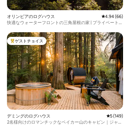
オリンピアのログハウス
レビュー66件
4.94 (66)
快適なウォーターフロントの三角屋根の家 | プライベートビ
ーチ | ペットOK
ゲストチョイス
大好評のゲストチョイスです。
デミングのログハウス
レビュー14
5 (149)
2名様向けのロマンチックなベイカー山のキャビン｜ジャグ
ジー+サウナ