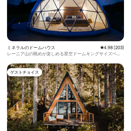
ミネラルのドームハウス
レビュー203件
4.98 (203)
レーニア山の眺めが楽しめる星空ドームキングサイズベッ
ド+ゲーム+グランピング
ゲストチョイス
ゲストチョイス