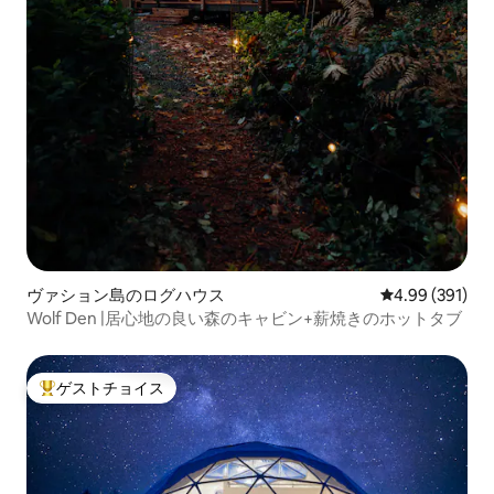
ヴァション島のログハウス
レビュー391件
4.99 (391)
Wolf Den |居心地の良い森のキャビン+薪焼きのホットタブ
ゲストチョイス
大好評のゲストチョイスです。