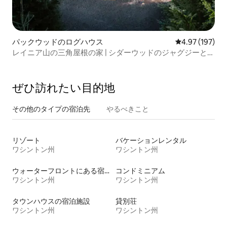
パックウッドのログハウス
レビュー197件
4.97 (197)
レイニア山の三角屋根の家 | シダーウッドのジャグジーとサ
ウナ
ぜひ訪⁠れ⁠た⁠い目⁠的⁠地
その他のタ⁠イ⁠プ⁠の宿⁠泊⁠先
やるべきこと
リゾート
バケーションレンタル
ワシントン州
ワシントン州
ウォーターフロントにある宿泊施設
コンドミニアム
ワシントン州
ワシントン州
タウンハウスの宿泊施設
貸別荘
ワシントン州
ワシントン州