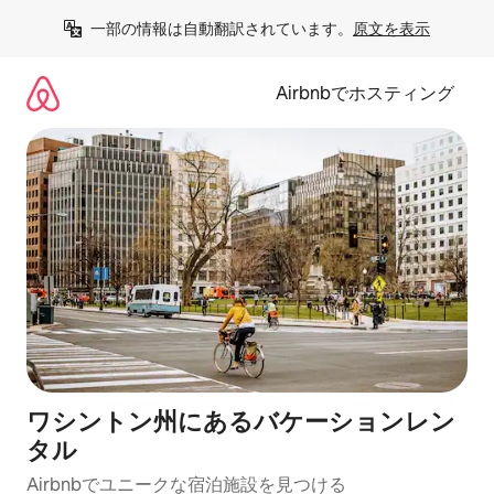
コ
一部の情報は自動翻訳されています。
原文を表示
ン
テ
ン
Airbnbでホスティング
ツ
に
ス
キ
ッ
プ
ワシントン州にあるバケーションレン
タル
Airbnbでユニークな宿泊施設を見つける