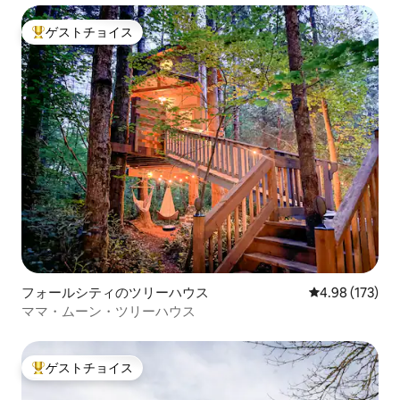
ゲストチョイス
大好評のゲストチョイスです。
フォールシティのツリーハウス
レビュー173件
4.98 (173)
ママ・ムーン・ツリーハウス
ゲストチョイス
大好評のゲストチョイスです。