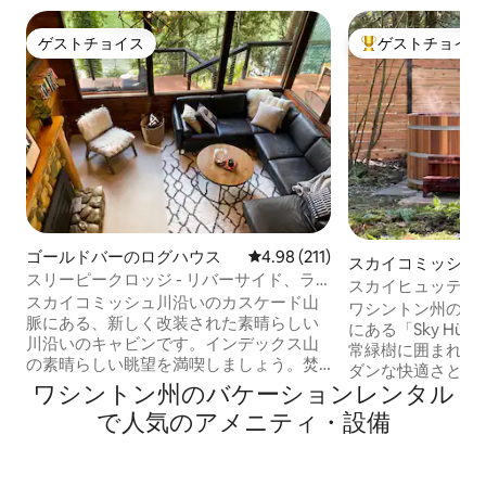
ゲストチョイス
ゲストチョイス
ゲストチョイス
大好評のゲストチ
ゴールドバーのログハウス
レビュー211件、5つ星中4.98
4.98 (211)
スカイコミッシュ
スリーピークロッジ - リバーサイド、ラ
ウス
スカイヒュッテ：
グジュアリー、バスタブ、サウナ、ペッ
スカイコミッシュ川沿いのカスケード山
風呂・ジャグジー
ワシントン州のセ
ト
脈にある、新しく改装された素晴らしい
ログハウス
にある「Sky Hü
川沿いのキャビンです。インデックス山
常緑樹に囲まれた
の素晴らしい眺望を満喫しましょう。焚
ダンな快適さと北
き火台のそばで、または壮大な周囲を囲
ワシントン州のバケーションレンタル
います。 杉の樽
むデッキでホットバスに浸かり、屋外シ
り、近くの趣のあ
で人気のアメニティ・設備
ャワーを使い、バーベキューを楽しみな
探索したりしまし
がら、インデックス山の素晴らしい景色
ズ・パスからすぐ
を堪能しましょう。また、サウナ、キン
ングやアウトドア