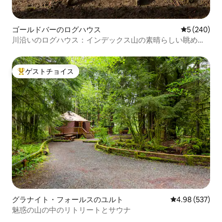
ゴールドバーのログハウス
レビュー24
5 (240)
川沿いのログハウス：インデックス山の素晴らしい眺めと
露天風呂 インデックス山の絶景と露天風呂を楽しもう
ゲストチョイス
大好評のゲストチョイスです。
グラナイト・フォールスのユルト
レビュー537件
4.98 (537)
魅惑の山の中のリトリートとサウナ