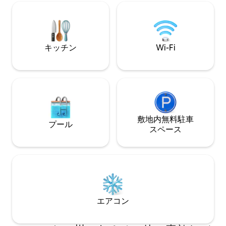
グサイズベッド、ロフトのクイーンサイ
にあるSky Hüt
ズベッド、新しいキッチンなど、屋内の
めます。 シアト
豪華でモダンな山間部の空間もお楽しみ
際空港、魅力的な
ください！壮大な滝まで30秒、素晴らし
車ですぐです。 
いハイキングコースまで2分、スティーブ
れられない休暇の
キッチン
Wi-Fi
ンス・スキー・リゾートまで30分です。
ださい！
ペット同伴可（有料）。隣の「Three
Peak Cabin」も予約して、より多くの方
と一緒に思い出作りをお楽しみくださ
い！
敷地内無料駐⁠車
プール
ス⁠ペ⁠ー⁠ス
エアコン