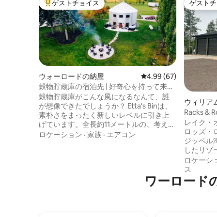
ゲストチョイス
ゲストチ
大好評のゲストチョイスです。
ゲストチ
ウォーロードの納屋
レビュー67件、5つ星中
4.99 (67)
穀物貯蔵庫の宿泊先 | 好奇心を持って来
て、幸せな気持ちで帰ってください - ジャ
穀物貯蔵庫がこんな風になるなんて、誰
ウィリア
グジー
が想像できたでしょうか？ Etta's Binは、
Racks & 
素朴さをまったく新しいレベルに引き上
レイク・
げています。全長約11メートルの、考え抜
ロッズ・
かれたデザインのお部屋には、快適なベ
ロケーション
·
家族
·
エアコン
ジッペル
ッド、明るく燃えるガス暖炉、設備の整
したリゾ
ったキッチンが備わっており、お部屋で
と2.5バ
ロケーシ
過ごすことが最高のプランになります。
いただけ
ス
屋外は、まさに魔法がかかる場所です。
ワーロード
ークショ
思い出づくりに最適な空間で、ジャグジ
カクテル
ー（もちろん、通年利用可能）、焚き火
で1日過
台、星空の下でのバーベキューをお楽し
適です。
みください。 カップルでの休暇、家族で
でのんび
の時間、友人との旅行など、どんな場面