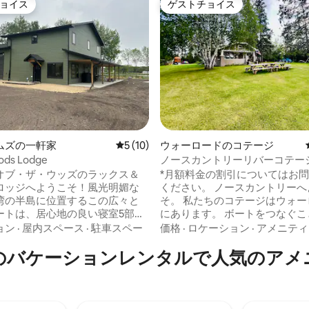
ョイス
ゲストチョイス
ョイス
ゲストチョイス
4.99つ星の平均評価
ムズの一軒家
レビュー10件、5つ星中5つ星の平均評価
5 (10)
ウォーロードのコテージ
Rods Lodge
ノースカントリーリバーコテージ 
カーの広さ
オブ・ザ・ウッズのラックス＆
*月額料金の割引についてはお
ロッジへようこそ！風光明媚な
ください。 ノースカントリーへようこ
湾の半島に位置するこの広々と
そ。 私たちのコテージはウォー
ートは、居心地の良い寝室5部屋
にあります。 ボートをつなぐこ
スルームを備え、12名様がご宿泊
るドックがあり、ウッズ湖に直
ョン
·
屋内スペース
·
駐車スペー
価格
·
ロケーション
·
アメニティ
ます。プライベートドック、ワ
スできます。 水上にありながらもコミュ
のバケーションレンタルで人気のアメ
ップ、魚の洗浄ステーション、
ニティの中にある、人里離れた
バーをお楽しみください。水辺
な体験をお楽しみください。 40
ごした後にリラックスするのに最
トの水辺に面した5エーカーの
トロフィーフィッシングや湖畔
れた場所にあり、ノースカント
り過ごすためにここにいらっし
れ家的な空間を味わえますが、