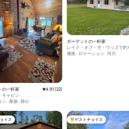
4.93つ星の平均評価
ボーデットの一軒家
レイク・オブ・ザ・ウッズで釣
リエーションを楽しむ旅
価格
·
ロケーション
·
河川
トの一軒家
レビュー22件、5つ星中4.91つ星の平均評価
4.91 (22)
・キャビン
ョン
·
家族
·
静か
ョイス
ゲストチョイス
ョイス
大好評のゲストチョイスです。