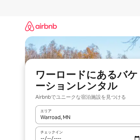
コ
ン
テ
ン
ツ
に
ス
キ
ッ
プ
ワーロードにあるバケ
ーションレンタル
Airbnbでユニークな宿泊施設を見つける
エリア
検索結果が表示されたら、上下の矢印キーを使っ
チェックイン