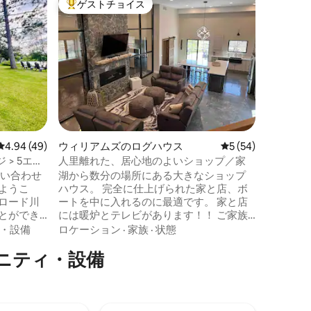
ゲストチョイス
ゲス
大好評のゲストチョイスです。
大好評
アパート
専用玄関
ン。
キッチン
ートは、
ウッズか
す。 専
ック/ボ
ロケーシ
用玄関と
ます。 
に住んで
内です。
レビュー49件、5つ星中4.94つ星の平均評価
4.94 (49)
ウィリアムズのログハウス
レビュー54件、5
5 (54)
ていただ
に住んで
> 5エー
人里離れた、居心地のよいショップ／家
時までは
問い合わせ
湖から数分の場所にある大きなショップ
合は退出
ハウス。 完全に仕上げられた家と店、ボ
ロード川
ートを中に入れるのに最適です。 家と店
とができ
には暖炉とテレビがあります！！ ご家族
接アクセ
の集まり、休日、ホッケー家族、狩猟、
・設備
ロケーション
·
家族
·
状態
釣りに最適です。 14名様までご宿泊いた
ニティ・設備
ユニーク
だけます。居心地の良いプライベートハ
0フィー
ウスには、リビングルーム2室、寝室4
木々に囲ま
室、キッチン、見事な暖炉、広いショッ
リーの隠
プがあります！ 設備の整ったキッチンで
ウォーロ
お食事をご用意いただけます。 玄関から