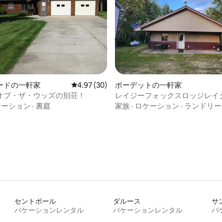
つ星中5つ星の平均評価
ードの一軒家
レビュー30件、5つ星中4.97つ星の平均評価
4.97 (30)
ボーデットの一軒家
オブ・ザ・ウッズの別荘！
レイジーフォックスロッジレイ
ウッズ
ケーション
·
裏庭
家族
·
ロケーション
·
ランドリー
セントポール
ダルース
サ
バケーションレンタル
バケーションレンタル
バ