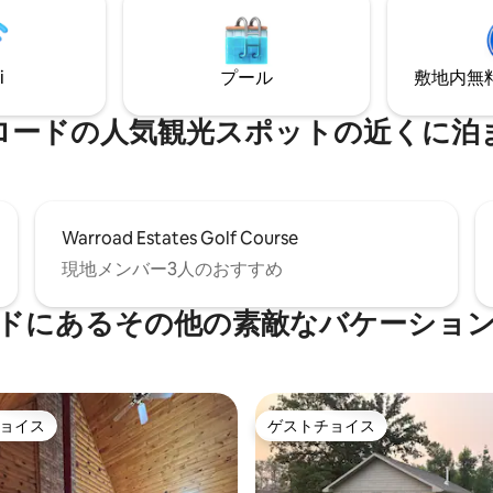
、Racks & Rods Lodgeは、
ードのダウンタウンのアメニテ
、家族、アウトドア愛好家に究
歩10分です。 アウトドアマン
を提供します。湖での冒険はこ
に最適です！
i
プール
敷地内無料駐
まります！
ロードの人気観光スポットの近くに泊
Warroad Estates Golf Course
現地メンバー3人のおすすめ
ドにあるその他の素敵なバケーショ
ョイス
ゲストチョイス
ョイス
ゲストチョイス