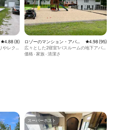
レビュー8件、5つ星中4.88つ星の平均評価
4.88 (8)
ロゾーのマンション・アパー
レビュー95件、5つ星
4.98 (95)
ト
りやレク
広々とした2寝室1バスルームの地下アパー
ト
価格
·
家族
·
清潔さ
スーパーホスト
スーパーホスト