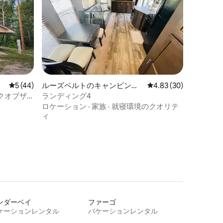
レビュー44件、5つ星中5つ星の平均評価
5 (44)
ルーズベルトのキャンピング
レビュー30件、5つ星
4.83 (30)
カー・RV
クオブザ
ランディング4
ロケーション
·
家族
·
就寝環境のクオリテ
ィ
ンダーベイ
ファーゴ
ケーションレンタル
バケーションレンタル