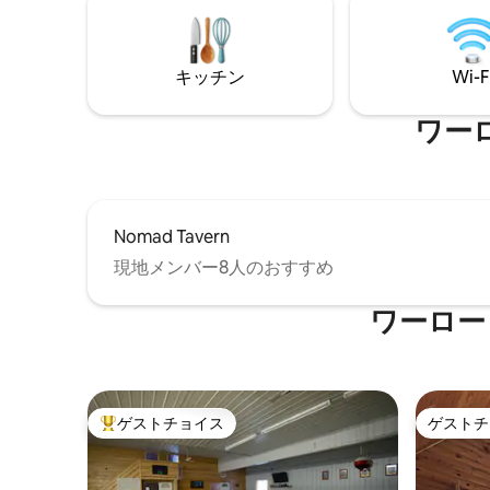
ゃる場合でも
にもぴったりのお部屋です。 レイク・オ
グループ
ブ・ウッズからわずか5マイル！
極の休暇
キッチン
Wi-F
こから始
ワー
Nomad Tavern
現地メンバー8人のおすすめ
ワーロー
ゲストチョイス
ゲストチ
大好評のゲストチョイスです。
ゲストチ