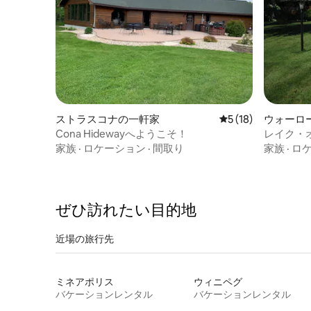
ストラスコナの一軒家
レビュー18件、5
5 (18)
ウォーロ
Cona Hidewayへようこそ！
レイク・
家族
·
ロケーション
·
間取り
家族
·
ロ
ぜひ訪⁠れ⁠た⁠い目⁠的⁠地
近場の旅行先
ミネアポリス
ウィニペグ
バケーションレンタル
バケーションレンタル