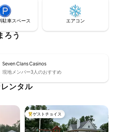
ィから徒
出ると整備されたスノーモービルトレイ
や家族旅行
ルがあります！ロッキーポイントから5分
です！
⁠車ス⁠ペ⁠ー⁠ス
エアコン
まろう
Seven Clans Casinos
現地メンバー3人のおすすめ
ンレンタル
ゲストチョイス
大好評のゲストチョイスです。