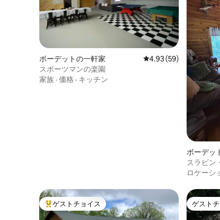
ボーデットの一軒家
レビュー59件、5つ星中
4.93 (59)
スポーツマンの楽園
家族
·
価格
·
キッチン
ボーデッ
スラビン
ロケーシ
ゲストチョイス
ゲストチ
大好評のゲストチョイスです。
ゲストチ