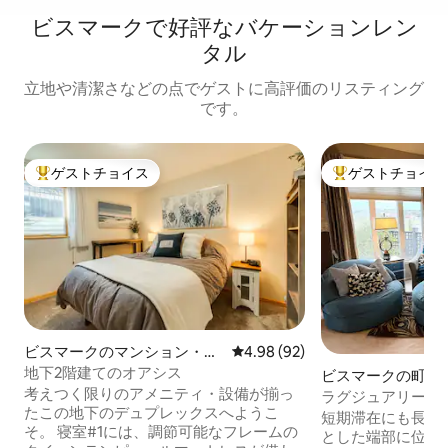
ビスマークで好評なバケーションレン
タル
立地や清潔さなどの点でゲストに高評価のリスティング
です。
ゲストチョイス
ゲストチョイス
大好評のゲストチョイスです。
大好評のゲストチ
ビスマークのマンション・ア
レビュー92件、5つ星中4.98
4.98 (92)
パート
地下2階建てのオアシス
ビスマークの町家
考えつく限りのアメニティ・設備が揃っ
ラグジュアリーな
たこの地下のデュプレックスへようこ
キングサイズベッ
短期滞在にも長期
そ。 寝室#1には、調節可能なフレームの
ッド、フェンス付
とした端部に位置