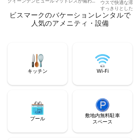
クイーンテンピュールマットレスが備わ
ウスで快適な滞在
っています。寝室#2にはフルサイズとツ
すっきりとしたオ
インサイズのベッドがあります。パック
ビスマークのバケーションレンタルで
備の整ったキッチ
ンプレイをご利用いただけます。納屋を
ングスペースを備
人気のアメニティ・設備
テーマにした装飾とかわいい小さな追加
つろげるように設
の装飾がお気に入りいただけることでし
事スポット、ショ
ょう。私たちはお客様をお迎えすること
要道路に近く便利
を楽しみにしております。ご滞在後、快
楽しみいただけま
適で十分に休息されたと感じていただけ
る別の滞在施設に
れば幸いです。 上階にはペットがおり、
がありますが、各
猫や犬の毛が飛び散ることがありますの
り口があり、屋内
でご注意ください。私たちは最大限の清
とはありません。
キッチン
Wi-Fi
潔さを確保するよう努めています。
活動が行われるこ
敷地内無料駐⁠車
プール
ス⁠ペ⁠ー⁠ス