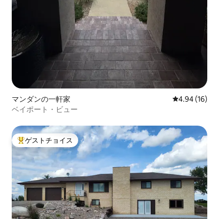
マンダンの一軒家
レビュー16件
4.94 (16)
ベイポート・ビュー
ゲストチョイス
大好評のゲストチョイスです。