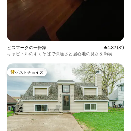
ビスマークの一軒家
レビュー31件
4.87 (31)
キャピトルのすぐそばで快適さと居心地の良さを満喫
ゲストチョイス
大好評のゲストチョイスです。