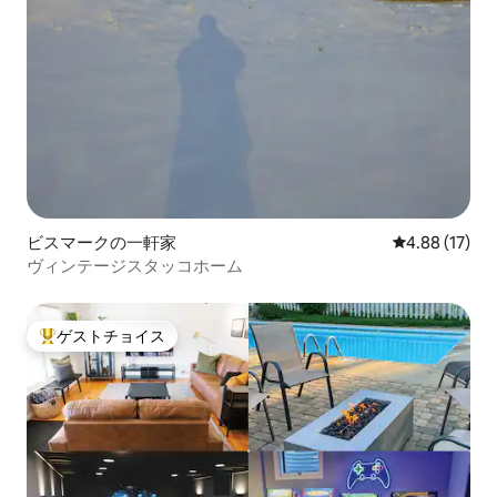
ビスマークの一軒家
レビュー17件
4.88 (17)
ヴィンテージスタッコホーム
ゲストチョイス
大好評のゲストチョイスです。