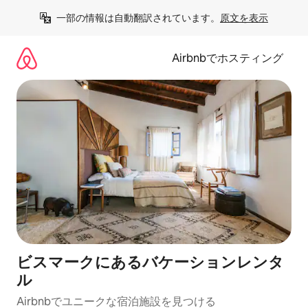
コ
一部の情報は自動翻訳されています。
原文を表示
ン
テ
ン
Airbnbでホスティング
ツ
に
ス
キ
ッ
プ
ビスマークにあるバケーションレンタ
ル
Airbnbでユニークな宿泊施設を見つける