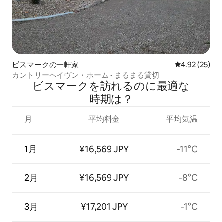
ビスマークの一軒家
レビュー25件
4.92 (25)
カントリーヘイヴン・ホーム - まるまる貸切
ビスマークを訪⁠れ⁠るの⁠に最⁠適⁠な
時⁠期⁠は⁠？
月
平均料金
平均気温
1月
¥16,569 JPY
-11°C
2月
¥16,569 JPY
-8°C
3月
¥17,201 JPY
-1°C