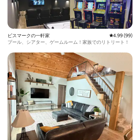
ビスマークの一軒家
レビュー99件
4.99 (99)
プール、シアター、ゲームルーム！家族でのリトリート！