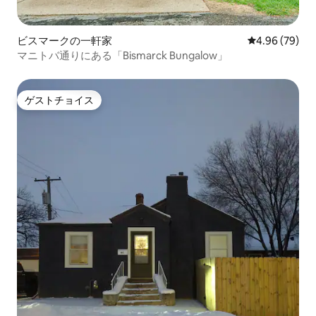
ビスマークの一軒家
レビュー79件
4.96 (79)
マニトバ通りにある「Bismarck Bungalow」
ゲストチョイス
ゲストチョイス