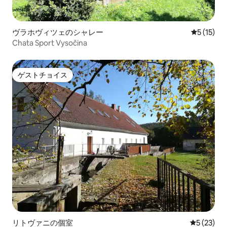
ヴラホヴィツェのシャレー
レビュー1
5 (15)
Chata Sport Vysočina
ゲストチョイス
ゲストチョイス
リトヴァニの個室
レビュー2
5 (23)