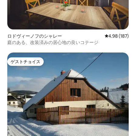
ロドヴィーノフのシャレー
レビュー187件
4.98 (187)
庭のある、改装済みの居心地の良いコテージ
ゲストチョイス
ゲストチョイス