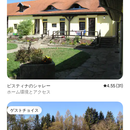
ピスティナのシャレー
レビュー31件
4.55 (31)
ホーム環境とアクセス
ゲストチョイス
ゲストチョイス