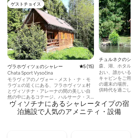
ゲストチョイス
ゲストチョイス
チュルネクのシャ
森、湖、ホタル、
ヴラホヴィツェのシャレー
レビュー15件、5つ星中5つ
5 (15)
ほかにはなにがあ
おい、誰かいるか
Chata Sport Vysočina
キャビンをご用意
モラヴィアのノヴォー・メスト・ナ・モ
の週末の場所。私
ラヴェの近くにある、フラホヴィツェ村
供時代を過ごしま
とヴィソチナ・アレーナの間の美しい自
できたので、この
然の中にあるコテージ。ハルサーク・ス
することにしました。 深い森の
ヴィソチナにあるシャレータイプの宿
キーコースから2km、モラヴィアのノヴ
大きな池に囲まれ
ォー・メスト・ナ・モラヴェから
泊施設で人気のアメニティ・設備
リアで、あなた自
2.5km、西部劇の町シクロフ・ムリンか
ができます。 Wi-Fiはありませんが、もっ
ら20km。ハイカー、サイクリスト（シン
と良いつながりを
グルトレイルは小屋から100メートル）、
と約束します。自
クロスカントリースキーヤー、バイアス
たちの家に来てエ
ロン選手、子供連れの家族におすすめで