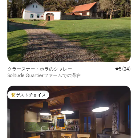
クラースナー・ホラのシャレー
レビュー2
5 (24)
Solitude Quartierファームでの滞在
ゲストチョイス
大好評のゲストチョイスです。