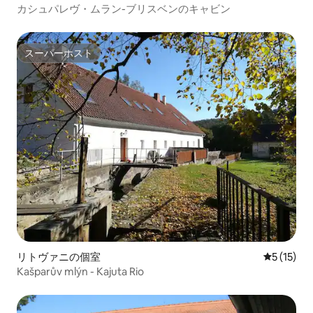
カシュパレヴ・ムラン-ブリスベンのキャビン
スーパーホスト
スーパーホスト
リトヴァニの個室
レビュー1
5 (15)
Kašparův mlýn - Kajuta Rio