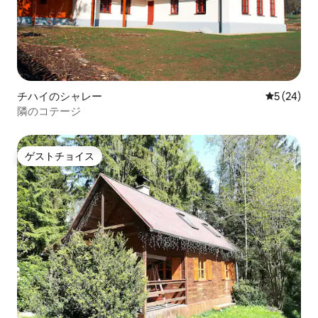
チハイのシャレー
レビュー2
5 (24)
隣のコテージ
ゲストチョイス
ゲストチョイス