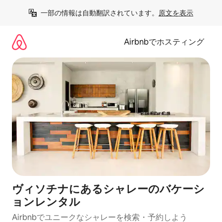
コ
一部の情報は自動翻訳されています。
原文を表示
ン
テ
ン
Airbnbでホスティング
ツ
に
ス
キ
ッ
プ
ヴィソチナにあるシャレーのバケーシ
ョンレンタル
Airbnbでユニークなシャレーを検索・予約しよう